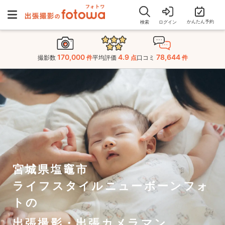
かんたん予約
検索
ログイン
170,000
4.9
78,644
撮影数
件
平均評価
点
口コミ
件
宮城県塩竈市
ライフスタイルニューボーンフォ
トの
出張撮影・出張カメラマン