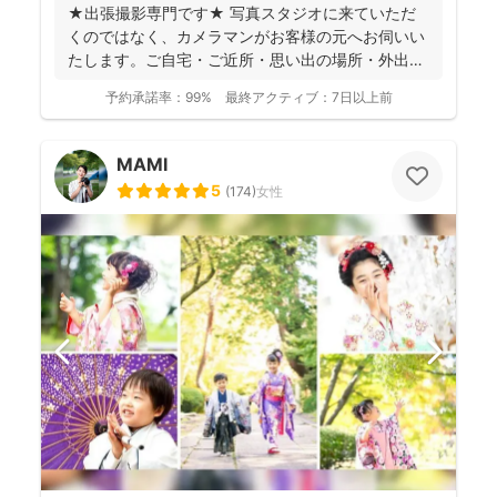
★出張撮影専門です★ 写真スタジオに来ていただ
くのではなく、カメラマンがお客様の元へお伺いい
たします。ご自宅・ご近所・思い出の場所・外出が
難しい場合やリ...
予約承諾率：
99%
最終アクティブ：
7日以上前
MAMI
5
(
174
)
女性