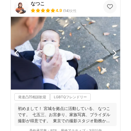
なつこ
4.9
(
14
)
女性
発達凸凹相談歓迎
LGBTQフレンドリー
初めまして！ 宮城を拠点に活動している、 なつこ
です。 七五三、お宮参り、家族写真、ブライダル
撮影が得意です。 東京での撮影スタジオ勤務か...
予約承諾率：
92%
最終アクティブ：
3日以内