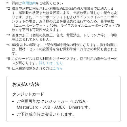
詳細は
利用規約
をご確認ください
撮影申込時に同意された利用規約に記載の納入期限までに納入しま
す。撮影時の状況または天候等により、当該枚数に達しない場合もあ
ります。また、ニューボーンフォトおよびライフスタイルニューボー
ンフォトの場合、お子様の安全を最優先に進行するため、基準枚数
（ニューボーンフォト：40枚、ライフスタイルニューボーンフォト:75
枚）を下回る可能性があります。
画像の加工（個別の肌修正、合成、背景消去、トリミング等）、印刷
等は含まれておりません。
60分以上の撮影は、上記金額×時間分の料金になります。撮影時間に
は、機材・セットの設置等を含む撮影準備・片付けの時間も含まれま
す。
このサービスは個人利用向けサービスです。商用利用の場合はサービ
スが異なります。
詳しくはこちら
仕入税額控除をされる方は
こちら
お支払い方法
クレジットカード
ご利用可能なクレジットカードはVISA・
MasterCard・JCB・AMEX・Dinersです。
ご予約成立時に決済いたします。