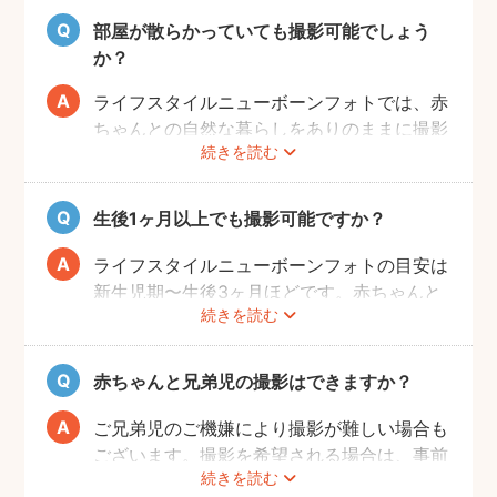
ァーと打ち合わせをお願いします。
部屋が散らかっていても撮影可能でしょう
か？
ライフスタイルニューボーンフォトでは、赤
ちゃんとの自然な暮らしをありのままに撮影
続きを読む
します。ご自身が気にならなければ、掃除や
片付けは必ずしも必要ではありません。も
し、お部屋の様子が気になる場合は、事前に
生後1ヶ月以上でも撮影可能ですか？
お部屋を整えていただきますようお願いしま
す。フォトグラファーが片付けなどをお手伝
ライフスタイルニューボーンフォトの目安は
いすること、撮影当日に片付けのお時間をと
新生児期〜生後3ヶ月ほどです。赤ちゃんと
ることはできかねることご承知ください。
続きを読む
の生活リズムが整い、お気持ちにも余裕がで
てきたタイミングでぜひお気軽にフォトグラ
ファーへご相談ください！
赤ちゃんと兄弟児の撮影はできますか？
ご兄弟児のご機嫌により撮影が難しい場合も
ございます。撮影を希望される場合は、事前
続きを読む
にフォトグラファーへご相談いただけますよ