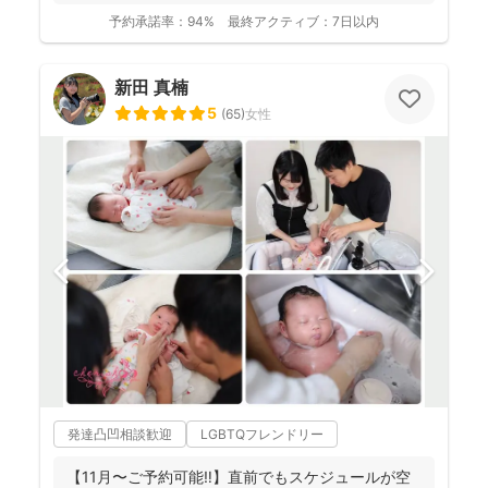
身...
予約承諾率：
94%
最終アクティブ：
7日以内
新田 真楠
5
(
65
)
女性
発達凸凹相談歓迎
LGBTQフレンドリー
【11月〜ご予約可能‼︎】直前でもスケジュールが空