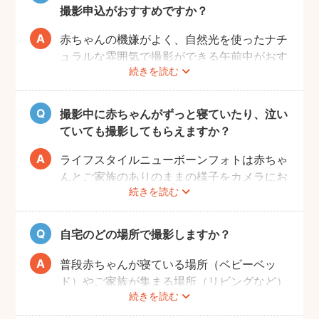
により、検討する時間を確保することが難し
撮影申込がおすすめですか？
い場合が多いです。）
赤ちゃんの機嫌がよく、自然光を使ったナチ
ュラルな雰囲気で撮影ができる午前中がおす
続きを読む
すめです。
赤ちゃんもお母さんも、おうちに戻ってから
の生活リズムがまだ整わないうえ、授乳・お
撮影中に赤ちゃんがずっと寝ていたり、泣い
むつ替え・ねんねのタイミングは赤ちゃんに
ていても撮影してもらえますか？
よってそれぞれです。 日時を決めるのが難
しい場合、フォトグラファーへ予約時間をご
ライフスタイルニューボーンフォトは赤ちゃ
相談ください。
んとご家族のありのままの様子をカメラにお
続きを読む
さめます。そのため、寝ていたり、泣いてい
てもそのまま撮影をしていきます。生まれた
ての赤ちゃんの寝顔、元気いっぱいの泣き顔
自宅のどの場所で撮影しますか？
など、ぜひご家族の記念として残すことをお
すすめします！
普段赤ちゃんが寝ている場所（ベビーベッ
ド）やご家族が集まる場所（リビングなど）
続きを読む
を中心に撮影します。撮影可能な場所や、撮
影NGの場所については事前にフォトグラフ