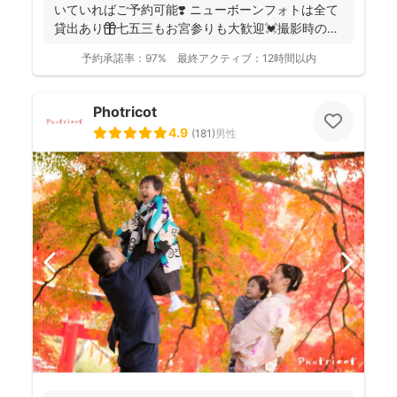
いていればご予約可能❣️ ニューボーンフォトは全て
貸出あり🎁七五三もお宮参りも大歓迎💓撮影時のみ
産着を貸...
予約承諾率：
97%
最終アクティブ：
12時間以内
Photricot
4.9
(
181
)
男性