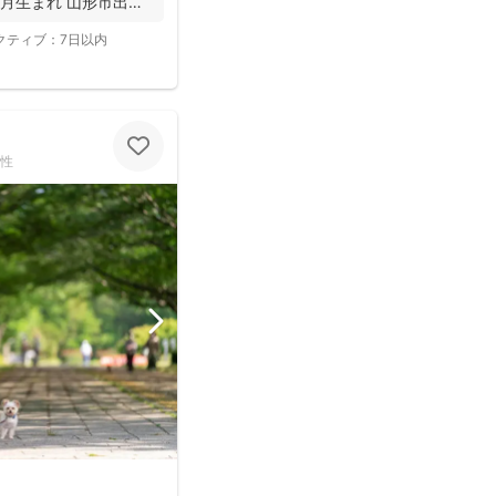
5月生まれ 山形市出
クティブ：
7日以内
性