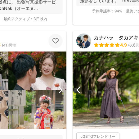
撮影をしています。 1987年
拠点に、 出張写真撮影サービ
身...
Nak（オーエヌ...
予約承諾率：
94%
最終ア
最終アクティブ：
3日以内
カナハラ タカアキ
5
4.9
(
41
)
男性
(
60
)
男
LGBTQフレンドリー