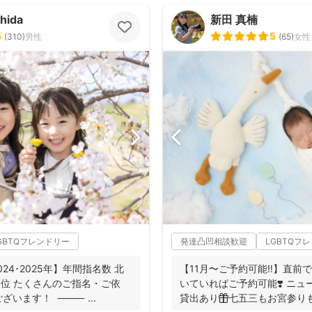
hida
新田 真楠
5
5
(
310
)
男性
(
65
)
女性
GBTQフレンドリー
発達凸凹相談歓迎
LGBTQフ
2024･2025年】年間指名数 北
【11月〜ご予約可能‼︎】直前
1位 たくさんのご指名・ご依
いていればご予約可能❣️ ニ
ざいます！ ⸻ ...
貸出あり🎁七五三もお宮参り