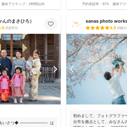
産着を貸...
最終アクティブ：
3時間以内
予約承諾率：
97%
最終アク
かんのまさひろ）
sanas photo work
4.9
4.9
(
12
)
男性
(
19
)
女
初めまして、フォトグラファ
台市を拠点として、みなさん
あいさつ◆ ――――――― は