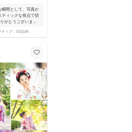
な瞬間として、写真か
スティックな視点で切
ありがとうございま
クティブ：
3日以内
性