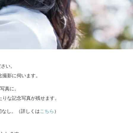
ださい。
念撮影に伺います。
写真に。
たりな記念写真が残せます。
切なし。（詳しくは
こちら
）