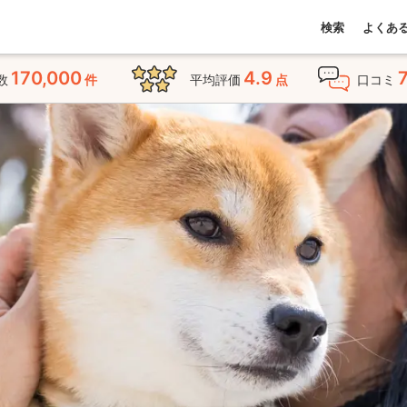
検索
よくあ
170,000
4.9
数
件
平均評価
点
口コミ