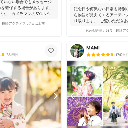
いていない場合でもメッセージ
枠を確保する場合があります。
記念日や何気ない日常も特別
い。 カメラマンのSYUNYA
ら物語が見えてくるアーティ
り取ります。 ご覧いただき
最終アクティブ：
7日以上前
す。 フォ...
予約承諾率：
98%
最終ア
MAMI
4.9
5
(
86
)
男性
(
174
)
女