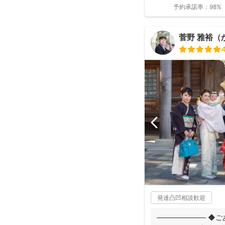
予約承諾率：
98%
菅野 雅裕（
発達凸凹相談歓迎
――――――― ◆ご