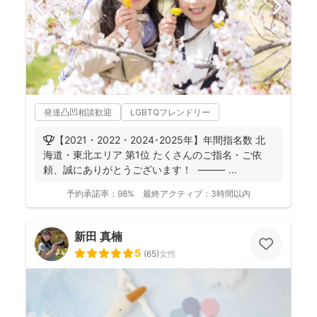
発達凸凹相談歓迎
LGBTQフレンドリー
🏆【2021・2022・2024･2025年】年間指名数 北
海道・東北エリア 第1位 たくさんのご指名・ご依
頼、誠にありがとうございます！ ⸻ ...
予約承諾率：
98%
最終アクティブ：
3時間以内
新田 真楠
5
(
65
)
女性