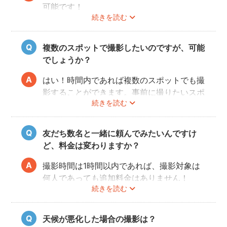
可能です！
続きを読む
事前にユーザーご自身で必ず大学に撮影可否
のご確認をお願いいたします。
撮影許可の取り方は
こちら
複数のスポットで撮影したいのですが、可能
でしょうか？
はい！時間内であれば複数のスポットでも撮
影することができます。事前に撮りたいスポ
続きを読む
ットや時間配分についてフォトグラファーと
相談しておくと当日スムースに撮影できるの
でおすすめです。
友だち数名と一緒に頼んでみたいんですけ
ど、料金は変わりますか？
撮影時間は1時間以内であれば、撮影対象は
何人であっても追加料金はありません！
続きを読む
ぜひお友だち同士で素敵な思い出を残してく
ださい。
天候が悪化した場合の撮影は？