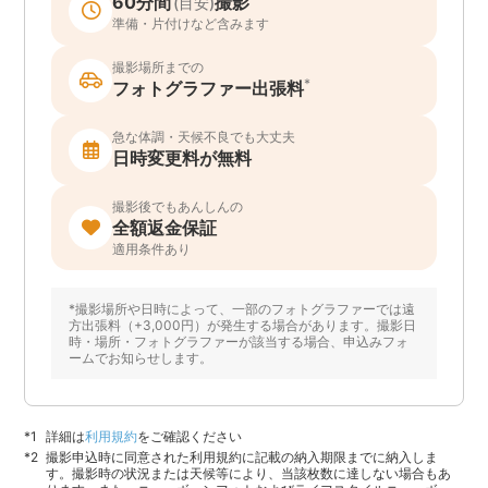
60分間
撮影
(目安)
準備・片付けなど含みます
撮影場所までの
*
フォトグラファー出張料
急な体調・天候不良でも大丈夫
日時変更料が無料
撮影後でもあんしんの
全額返金保証
適用条件あり
*撮影場所や日時によって、一部のフォトグラファーでは遠
方出張料（+3,000円）が発生する場合があります。撮影日
時・場所・フォトグラファーが該当する場合、申込みフォ
ームでお知らせします。
詳細は
利用規約
をご確認ください
撮影申込時に同意された利用規約に記載の納入期限までに納入しま
す。撮影時の状況または天候等により、当該枚数に達しない場合もあ