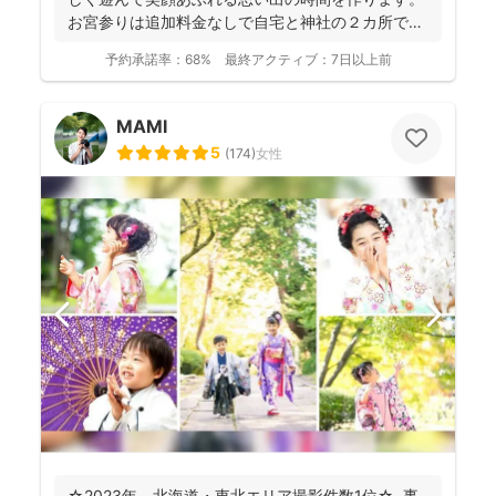
お宮参りは追加料金なしで自宅と神社の２カ所で撮
影で...
予約承諾率：
68%
最終アクティブ：
7日以上前
MAMI
5
(
174
)
女性
☆2023年、北海道・東北エリア撮影件数1位☆ 事