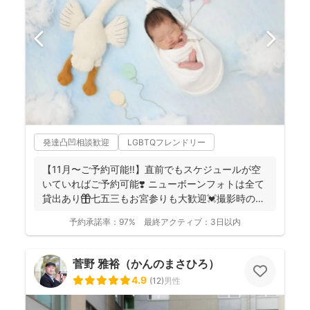
発達凸凹相談歓迎
LGBTQフレンドリー
【11月〜ご予約可能‼︎】直前でもスケジュールが空
いていればご予約可能❣️ ニューボーンフォトは全て
貸出あり🎁七五三もお宮参りも大歓迎💓撮影時のみ
産着を貸...
予約承諾率：
97%
最終アクティブ：
3日以内
菅野 雅裕（かんのまさひろ）
4.9
(
12
)
男性