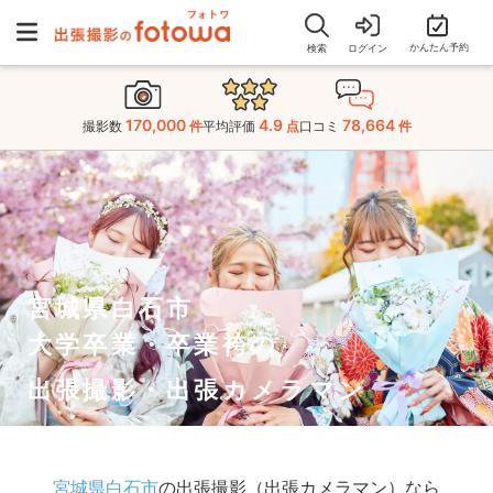
かんたん予約
検索
ログイン
170,000
4.9
78,664
撮影数
件
平均評価
点
口コミ
件
宮城県白石市
大学卒業・卒業袴の
出張撮影・出張カメラマン
宮城県白石市
の出張撮影（出張カメラマン）なら