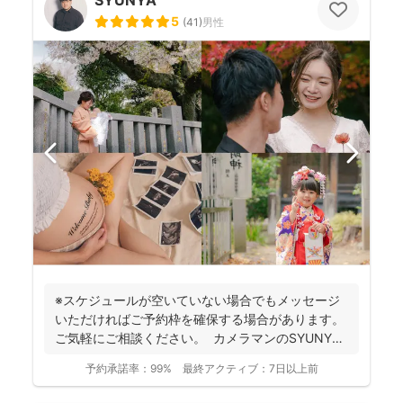
SYUNYA
5
(
41
)
男性
※スケジュールが空いていない場合でもメッセージ
いただければご予約枠を確保する場合があります。
ご気軽にご相談ください。 カメラマンのSYUNYA
で...
予約承諾率：
99%
最終アクティブ：
7日以上前