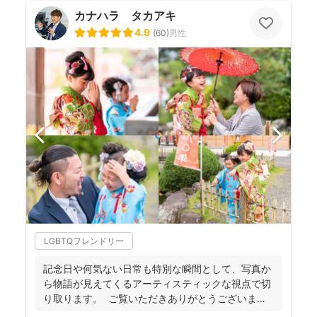
カナハラ タカアキ
4.9
(
60
)
男性
LGBTQフレンドリー
記念日や何気ない日常も特別な瞬間として、写真か
ら物語が見えてくるアーティスティックな視点で切
り取ります。 ご覧いただきありがとうございま
す。 フォ...