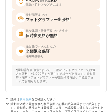
準備・片付けなど含みます
撮影場所までの
*
フォトグラファー出張料
急な体調・天候不良でも大丈夫
日時変更料が無料
撮影後でもあんしんの
全額返金保証
適用条件あり
*撮影場所や日時によって、一部のフォトグラファーでは遠
方出張料（+3,000円）が発生する場合があります。撮影日
時・場所・フォトグラファーが該当する場合、申込みフォ
ームでお知らせします。
詳細は
利用規約
をご確認ください
撮影申込時に同意された利用規約に記載の納入期限までに納入しま
す。撮影時の状況または天候等により、当該枚数に達しない場合もあ
ります。また、ニューボーンフォトおよびライフスタイルニューボー