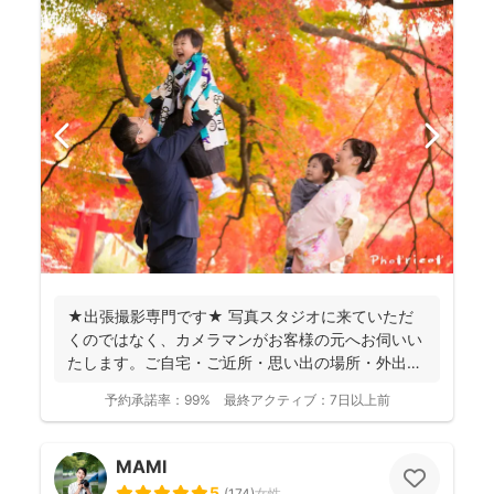
★出張撮影専門です★ 写真スタジオに来ていただ
くのではなく、カメラマンがお客様の元へお伺いい
たします。ご自宅・ご近所・思い出の場所・外出が
難しい場合やリ...
予約承諾率：
99%
最終アクティブ：
7日以上前
MAMI
5
(
174
)
女性