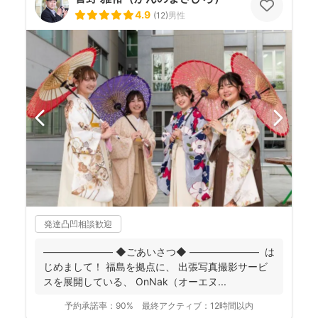
4.9
(
12
)
男性
発達凸凹相談歓迎
――――――― ◆ごあいさつ◆ ――――――― は
じめまして！ 福島を拠点に、 出張写真撮影サービ
スを展開している、 OnNak（オーエヌ...
予約承諾率：
90%
最終アクティブ：
12時間以内