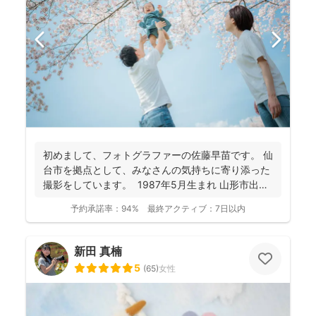
初めまして、フォトグラファーの佐藤早苗です。 仙
台市を拠点として、みなさんの気持ちに寄り添った
撮影をしています。 1987年5月生まれ 山形市出
身...
予約承諾率：
94%
最終アクティブ：
7日以内
新田 真楠
5
(
65
)
女性