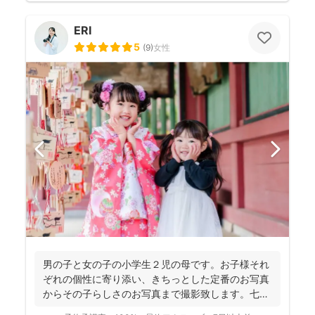
ERI
5
(
9
)
女性
男の子と女の子の小学生２児の母です。お子様それ
ぞれの個性に寄り添い、きちっとした定番のお写真
からその子らしさのお写真まで撮影致します。七五
三・お宮参り撮影...