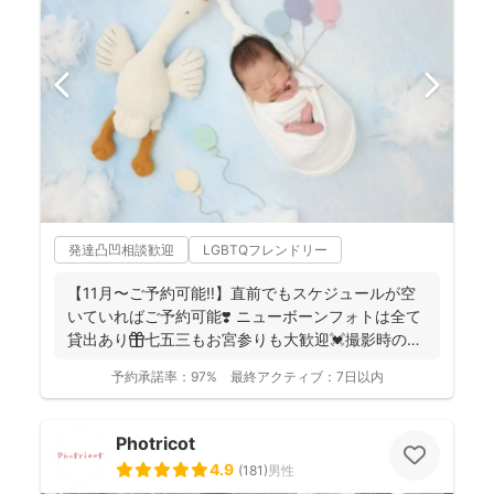
発達凸凹相談歓迎
LGBTQフレンドリー
【11月〜ご予約可能‼︎】直前でもスケジュールが空
いていればご予約可能❣️ ニューボーンフォトは全て
貸出あり🎁七五三もお宮参りも大歓迎💓撮影時のみ
産着を貸...
予約承諾率：
97%
最終アクティブ：
7日以内
Photricot
4.9
(
181
)
男性