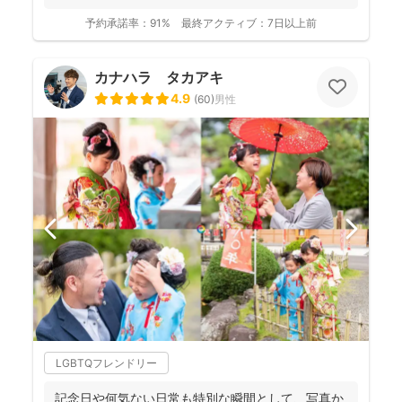
予約承諾率：
91%
最終アクティブ：
7日以上前
カナハラ タカアキ
4.9
(
60
)
男性
LGBTQフレンドリー
記念日や何気ない日常も特別な瞬間として、写真か