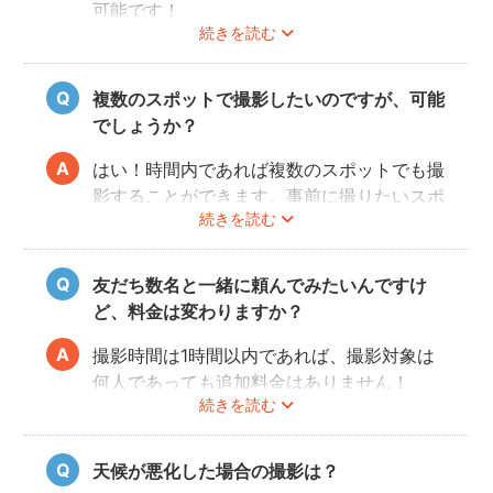
可能です！
続きを読む
事前にユーザーご自身で必ず大学に撮影可否
のご確認をお願いいたします。
撮影許可の取り方は
こちら
複数のスポットで撮影したいのですが、可能
でしょうか？
はい！時間内であれば複数のスポットでも撮
影することができます。事前に撮りたいスポ
続きを読む
ットや時間配分についてフォトグラファーと
相談しておくと当日スムースに撮影できるの
でおすすめです。
友だち数名と一緒に頼んでみたいんですけ
ど、料金は変わりますか？
撮影時間は1時間以内であれば、撮影対象は
何人であっても追加料金はありません！
続きを読む
ぜひお友だち同士で素敵な思い出を残してく
ださい。
天候が悪化した場合の撮影は？