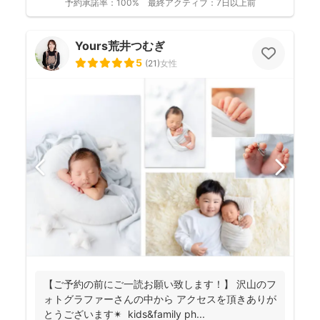
予約承諾率：
100%
最終アクティブ：
7日以上前
Yours荒井つむぎ
5
(
21
)
女性
【ご予約の前にご一読お願い致します！】 沢山のフ
ォトグラファーさんの中から アクセスを頂きありが
とうございます✴︎ kids&family ph...