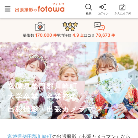
かんたん予約
検索
ログイン
170,000
4.9
78,673
撮影数
件
平均評価
点
口コミ
件
宮城県柴田郡川崎町
大学卒業・卒業袴の
出張撮影・出張カメラマン
宮城県柴田郡川崎町
の出張撮影（出張カメラマン）なら