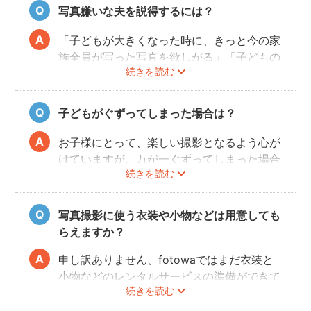
写真嫌いな夫を説得するには？
「子どもが大きくなった時に、きっと今の家
族全員が写った写真を欲しがる」「子どもの
続きを読む
結婚式で使える写真を撮らないと！」はかな
り効きます。それでも説得できない場合は、
当日撮影の際に、楽しそうにしているお子様
子どもがぐずってしまった場合は？
と奥様の様子を見て、実際に撮れた写真をカ
メラで見せてもらって、ノリノリになって一
お子様にとって、楽しい撮影となるよう心が
緒に写るようになることが多いです！
けていますが、万が一ぐずってしまった場合
続きを読む
は、一旦休憩を挟んで、好きなおやつを食べ
させたりして気を取り直します（
当日にオス
スメの持ち物
）。また、お子様の泣き顔も、
写真撮影に使う衣装や小物などは用意しても
いつか素敵な思い出になりますので、そこも
らえますか？
写真におさめておきます！
申し訳ありません、fotowaではまだ衣装と
小物などのレンタルサービスの準備ができて
続きを読む
おりませんので、お客様ご自身にご用意をお
願いしております。