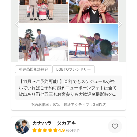
発達凸凹相談歓迎
LGBTQフレンドリー
【11月〜ご予約可能‼︎】直前でもスケジュールが空
いていればご予約可能❣️ ニューボーンフォトは全て
貸出あり🎁七五三もお宮参りも大歓迎💓撮影時のみ
産着を貸...
予約承諾率：
97%
最終アクティブ：
3日以内
カナハラ タカアキ
4.9
(
60
)
男性