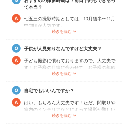
おすすめの撮影時期は？前日予約もできるっ
す。
て本当？
パパ・ママとお子様が一緒に撮影を楽しめる
ので、リラックスしたいつものお子様の表情
七五三の撮影時期としては、10月後半〜11月
を写真に残せます。
中旬頃が人気です。
続きを読む
こども・家族撮影に長けたプロカメラマンの
今年は参拝先の混雑状況を考慮し、時期をず
中から、ユーザー自身が好きなカメラマンを
らして前撮りや後撮りをするご家族も多いよ
指名するので、自分好みの「家族らしいおし
うです。
子供が人見知りなんですけど大丈夫？
ゃれな写真」に仕上がります。
fotowaは「こだわり指名予約」の場合最短
で前日予約が可能です！ご希望の撮影日時
子ども撮影に慣れておりますので、大丈夫で
で、ぜひフォトグラファーを検索してみてく
す！お子様の目線に合わせて、お子様の年齢
ださいね。
続きを読む
にあわせてコミュニケーションをすれば、お
子様は心を開いてくれます。お子様にとっ
て、ただやらされるだけのイヤイヤな写真撮
自宅でもいいんですか？
影ではなく、一緒に楽しみながら、一緒に遊
びながら写真を撮影していきます。
はい、もちろん大丈夫です！ただ、間取りや
室内のインテリアなどによって撮影が難しい
続きを読む
場合もありますので、事前にフォトグラファ
ーに相談してみてください。