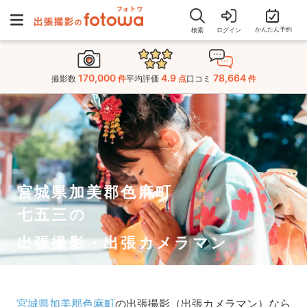
かんたん予約
検索
ログイン
170,000
4.9
78,664
撮影数
件
平均評価
点
口コミ
件
宮城県加美郡色麻町
七五三の
出張撮影・出張カメラマン
宮城県加美郡色麻町
の出張撮影（出張カメラマン）なら