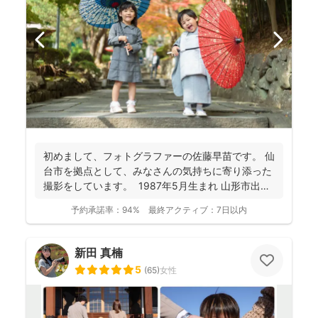
初めまして、フォトグラファーの佐藤早苗です。 仙
台市を拠点として、みなさんの気持ちに寄り添った
撮影をしています。 1987年5月生まれ 山形市出
身...
予約承諾率：
94%
最終アクティブ：
7日以内
新田 真楠
5
(
65
)
女性