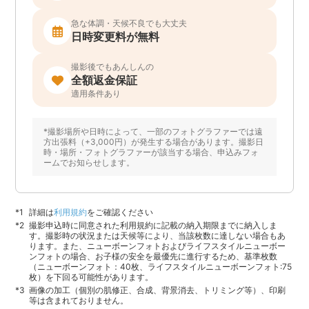
急な体調・天候不良でも大丈夫
日時変更料が無料
撮影後でもあんしんの
全額返金保証
適用条件あり
*撮影場所や日時によって、一部のフォトグラファーでは遠
方出張料（+3,000円）が発生する場合があります。撮影日
時・場所・フォトグラファーが該当する場合、申込みフォ
ームでお知らせします。
詳細は
利用規約
をご確認ください
撮影申込時に同意された利用規約に記載の納入期限までに納入しま
す。撮影時の状況または天候等により、当該枚数に達しない場合もあ
ります。また、ニューボーンフォトおよびライフスタイルニューボー
ンフォトの場合、お子様の安全を最優先に進行するため、基準枚数
（ニューボーンフォト：40枚、ライフスタイルニューボーンフォト:75
枚）を下回る可能性があります。
画像の加工（個別の肌修正、合成、背景消去、トリミング等）、印刷
等は含まれておりません。