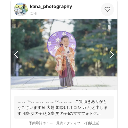
kana_photography
女性
𓂃𓂃𓄺𓂃𓂃𓂃 𓂃𓂃𓄺𓂃𓂃𓂃 ご覧頂きありがと
うございます🌸 大越 加奈(オオコシ カナ)と申しま
す 4歳(女の子)と2歳(男の子)のママフォトグ...
予約承諾率：
--
最終アクティブ：
7日以上前