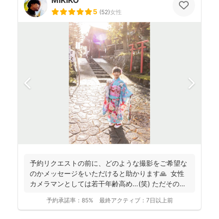
MIKIKO
5
(
52
)
女性
予約リクエストの前に、どのような撮影をご希望な
のかメッセージをいただけると助かります🙏 女性
カメラマンとしては若干年齢高め…(笑) ただその分
たく...
予約承諾率：
85%
最終アクティブ：
7日以上前