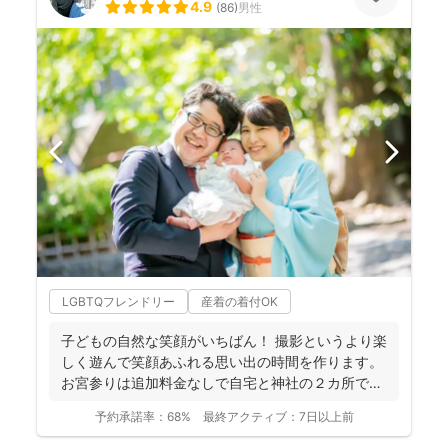
4.9
(
86
)
男性
LGBTQフレンドリー
産着の着付OK
子どもの自然な笑顔がいちばん！ 撮影というより楽
しく遊んで笑顔あふれる思い出の時間を作ります。
お宮参りは追加料金なしで自宅と神社の２カ所で撮
影で...
予約承諾率：
68%
最終アクティブ：
7日以上前