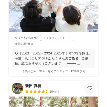
発達凸凹相談歓迎
LGBTQフレンドリー
産着の着付OK
🏆【2021・2022・2024･2025年】年間指名数 北
海道・東北エリア 第1位 たくさんのご指名・ご依
頼、誠にありがとうございます！ ⸻ ...
予約承諾率：
98%
最終アクティブ：
12時間以内
新田 真楠
5
(
65
)
女性