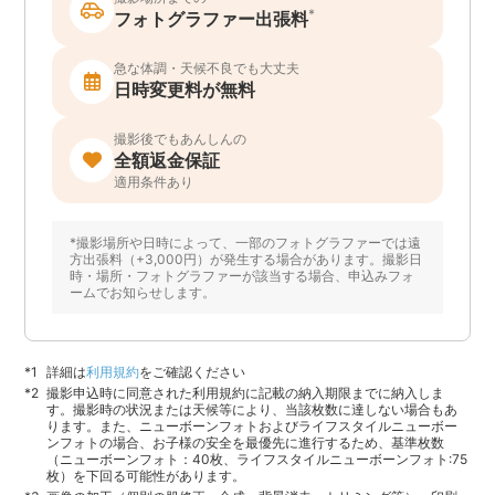
*
フォトグラファー出張料
急な体調・天候不良でも大丈夫
日時変更料が無料
撮影後でもあんしんの
全額返金保証
適用条件あり
*撮影場所や日時によって、一部のフォトグラファーでは遠
方出張料（+3,000円）が発生する場合があります。撮影日
時・場所・フォトグラファーが該当する場合、申込みフォ
ームでお知らせします。
詳細は
利用規約
をご確認ください
撮影申込時に同意された利用規約に記載の納入期限までに納入しま
す。撮影時の状況または天候等により、当該枚数に達しない場合もあ
ります。また、ニューボーンフォトおよびライフスタイルニューボー
ンフォトの場合、お子様の安全を最優先に進行するため、基準枚数
（ニューボーンフォト：40枚、ライフスタイルニューボーンフォト:75
枚）を下回る可能性があります。