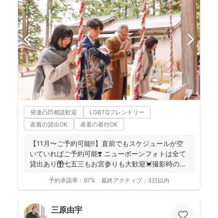
発達凸凹相談歓迎
LGBTQフレンドリー
産着の貸出OK
産着の着付OK
【11月〜ご予約可能‼︎】直前でもスケジュールが空
いていればご予約可能❣️ ニューボーンフォトは全て
貸出あり🎁七五三もお宮参りも大歓迎💓撮影時のみ
産着を貸...
予約承諾率：
97%
最終アクティブ：
3日以内
三原由宇