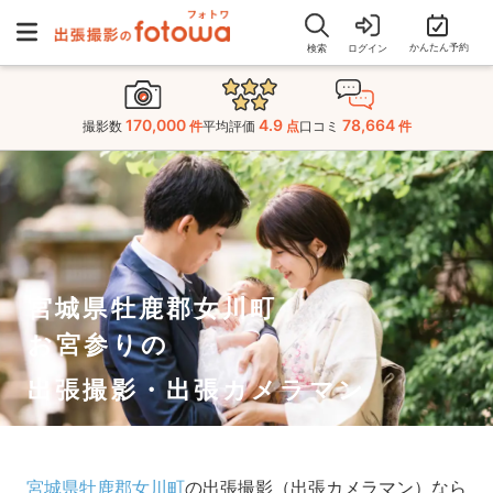
かんたん予約
検索
ログイン
170,000
4.9
78,664
撮影数
件
平均評価
点
口コミ
件
宮城県牡鹿郡女川町
お宮参りの
出張撮影・出張カメラマン
宮城県牡鹿郡女川町
の出張撮影（出張カメラマン）なら