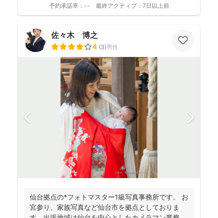
予約承諾率：
--
最終アクティブ：
7日以上前
佐々木 博之
4
(
3
)
男性
仙台拠点の*フォトマスター1級写真事務所です。 お
宮参り、家族写真など仙台市を拠点としておりま
す。出張地域は仙台を中心としたカメラマン業務を