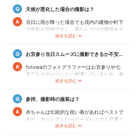
前のご自宅や参拝後のお食事会など想い出に
天候が悪化した場合の撮影は？
残る記念写真を撮影できます。
当日に雨が降った場合でも境内の建物や軒下
で撮影が可能ですし、雨ならではの風情ある
続きを読む
写真にも仕上がります。
また、撮影の実施が難しいと判断される天候
不良の場合、事前にフォトグラファーと決行
お宮参り当日スムーズに撮影できるか不安…
もしくは日時変更を相談してください。
日時変更方法は
こちら
をご参照ください。
fotowaのフォトグラファーはお宮参りや七
五三などのイベントに精通しているため、参
続きを読む
拝や家族団欒を乱すことなくスムーズに撮影
することができます。
参拝、撮影時の服装は？
赤ちゃんは伝統的な祝い着があればベストで
すが、カジュアルなベビードレスでも可愛く
続きを読む
写すことができます。またご両親も着物を着
ると雰囲気が出ますが、洋服でもおしゃれな