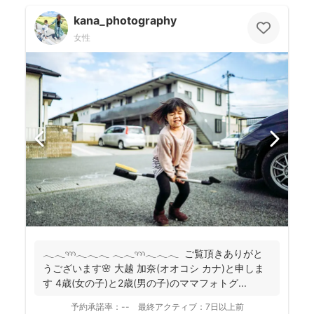
kana_photography
女性
𓂃𓂃𓄺𓂃𓂃𓂃 𓂃𓂃𓄺𓂃𓂃𓂃 ご覧頂きありがと
うございます🌸 大越 加奈(オオコシ カナ)と申しま
す 4歳(女の子)と2歳(男の子)のママフォトグ...
予約承諾率：
--
最終アクティブ：
7日以上前