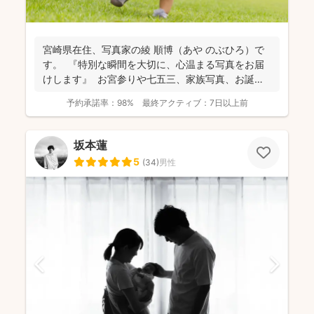
宮崎県在住、写真家の綾 順博（あや のぶひろ）で
す。 『特別な瞬間を大切に、心温まる写真をお届
けします』 お宮参りや七五三、家族写真、お誕生
日...
予約承諾率：
98%
最終アクティブ：
7日以上前
坂本蓮
5
(
34
)
男性