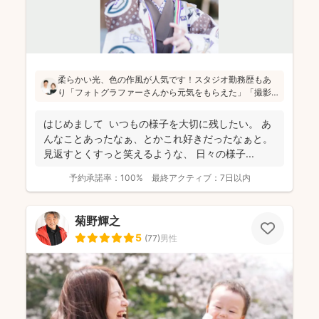
柔らかい光、色の作風が人気です！スタジオ勤務歴もあ
り「フォトグラファーさんから元気をもらえた」「撮影
が楽しかった」と評判です！かしこまった目線ありきの
写真ではなく、お子さん・親御さんの目線で、自然な様
はじめまして いつもの様子を大切に残したい。 あ
子を撮影してお届けします(^^)
んなことあったなぁ、とかこれ好きだったなぁと。
見返すとくすっと笑えるような、 日々の様子...
予約承諾率：
100%
最終アクティブ：
7日以内
菊野輝之
5
(
77
)
男性