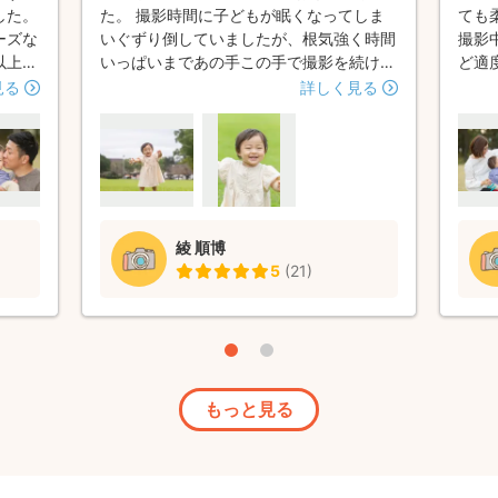
した。
た。 撮影時間に子どもが眠くなってしま
ても
ーズな
いぐずり倒していましたが、根気強く時間
撮影
以上の
いっぱいまであの手この手で撮影を続けて
ど適
楽しい
くださいました。 結果笑顔の写真もいく
出来
見る
詳しく見る
てとて
つもあって大満足です。 ぜひまたお願い
撮影
。
したいです。
も良
綾 順博
5
(
21
)
もっと見る