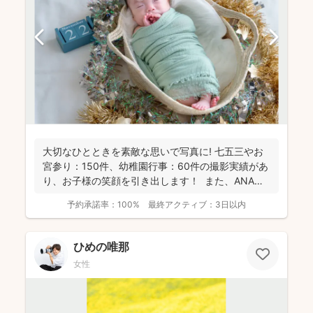
大切なひとときを素敵な思いで写真に! 七五三やお
宮参り：150件、幼稚園行事：60件の撮影実績があ
り、お子様の笑顔を引き出します！ また、ANA
の...
予約承諾率：
100%
最終アクティブ：
3日以内
ひめの唯那
女性