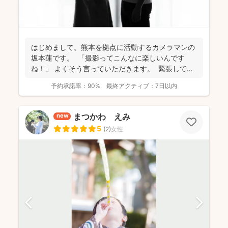
はじめまして。熊本を拠点に活動するカメラマンの
坂本蓮です。 「撮影ってこんなに楽しいんです
ね！」 よくそう言っていただきます。 緊張してい
た...
予約承諾率：
90%
最終アクティブ：
7日以内
まつかわ えみ
new
5
(
2
)
女性