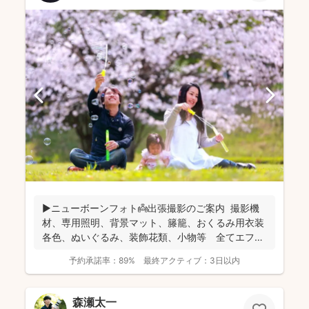
▶︎ニューボーンフォト👼出張撮影のご案内 撮影機
材、専用照明、背景マット、籐籠、おくるみ用衣装
各色、ぬいぐるみ、装飾花類、小物等 全てエフ・
スタジオが...
予約承諾率：
89%
最終アクティブ：
3日以内
森瀬太一