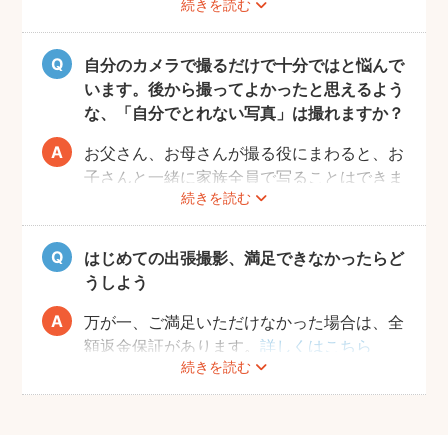
続きを読む
ーもたくさん登録しています！ぜひ相談して
みてください。
また、フォトグラファー募集機能で人見知り
自分のカメラで撮るだけで十分ではと悩んで
のお子様の撮影が得意なフォトグラファーを
います。後から撮ってよかったと思えるよう
募集してみるのもおすすめです。
な、「自分でとれない写真」は撮れますか？
お父さん、お母さんが撮る役にまわると、お
子さんと一緒に家族全員で写ることはできま
続きを読む
せんし、プロの機材や構図ならではのクオリ
ティもあります。
10年後、20年後に見返して、撮ってよかっ
はじめての出張撮影、満足できなかったらど
たと思っていただける写真をお届けします。
うしよう
万が一、ご満足いただけなかった場合は、全
額返金保証があります。
詳しくはこちら
続きを読む