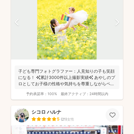
子ども専門フォトグラファー：人見知りの子も笑顔
になる！ ✨累計3000件以上撮影実績✨ あやしのプ
ロとしてお子様の性格や気持ちを尊重しながらペー
スに合...
予約承諾率：
100%
最終アクティブ：
24時間以内
シコロ ハルナ
5
(
21
)
女性