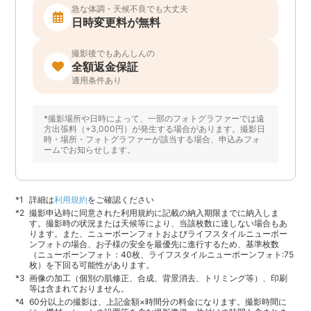
急な体調・天候不良でも大丈夫
日時変更料が無料
撮影後でもあんしんの
全額返金保証
適用条件あり
*撮影場所や日時によって、一部のフォトグラファーでは遠
方出張料（+3,000円）が発生する場合があります。撮影日
時・場所・フォトグラファーが該当する場合、申込みフォ
ームでお知らせします。
詳細は
利用規約
をご確認ください
撮影申込時に同意された利用規約に記載の納入期限までに納入しま
す。撮影時の状況または天候等により、当該枚数に達しない場合もあ
ります。また、ニューボーンフォトおよびライフスタイルニューボー
ンフォトの場合、お子様の安全を最優先に進行するため、基準枚数
（ニューボーンフォト：40枚、ライフスタイルニューボーンフォト:75
枚）を下回る可能性があります。
画像の加工（個別の肌修正、合成、背景消去、トリミング等）、印刷
等は含まれておりません。
60分以上の撮影は、上記金額×時間分の料金になります。撮影時間に