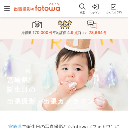
かんたん予約
検索
ログイン
170,000
4.9
78,664
撮影数
件
平均評価
点
口コミ
件
宮崎県
誕生日の
出張撮影・出張カメラマン
宮崎県
で誕生日の写真撮影ならfotowa（フォトワ）に