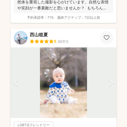
然体を重視した撮影を心がけています。自然な表情
や笑顔が一番素敵だと思いませんか？ もちろん、
きちん...
予約承諾率：
71%
最終アクティブ：
7日以上前
西山稔夏
5
(
3
)
男性
LGBTQフレンドリー