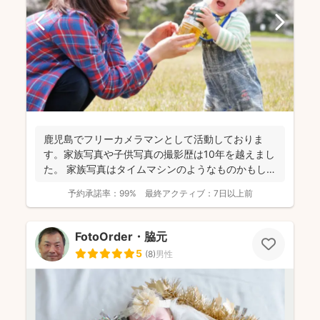
鹿児島でフリーカメラマンとして活動しておりま
す。家族写真や子供写真の撮影歴は10年を越えまし
た。 家族写真はタイムマシンのようなものかもしれ
ません。いつ...
予約承諾率：
99%
最終アクティブ：
7日以上前
FotoOrder・脇元
5
(
8
)
男性