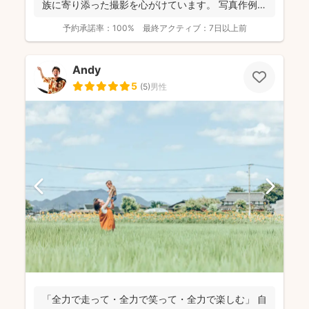
族に寄り添った撮影を心がけています。 写真作例は
Instag...
予約承諾率：
100%
最終アクティブ：
7日以上前
Andy
5
(
5
)
男性
「全力で走って・全力で笑って・全力で楽しむ」 自