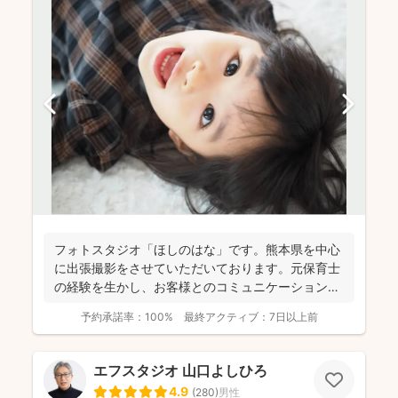
フォトスタジオ「ほしのはな」です。熊本県を中心
に出張撮影をさせていただいております。元保育士
の経験を生かし、お客様とのコミュニケーションを
大切に撮影させて...
予約承諾率：
100%
最終アクティブ：
7日以上前
エフスタジオ 山口よしひろ
4.9
(
280
)
男性