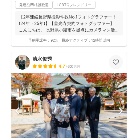
発達凸凹相談歓迎
LGBTQフレンドリー
【2年連続長野県撮影件数No.1フォトグラファー！
(24年・25年)】【善光寺契約フォトグラファー】
こんにちは。 長野県小諸市を拠点にカメラマン活
動...
予約承諾率：
92%
最終アクティブ：
12時間以内
清水俊秀
4.7
(
60
)
男性