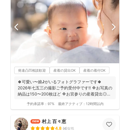
発達凸凹相談歓迎
産着の貸出OK
産着の着付OK
🍀可愛い〜娘♪がいるフォトグラファーです🍀
2026年七五三の撮影ご予約受付中です‼️ 🔷お写真の
納品は150〜200枚ほど 🔷お宮参りの産着貸出◎...
予約承諾率：
97%
最終アクティブ：
12時間以内
村上 百々恵
new
4.8
(
4
)
女性