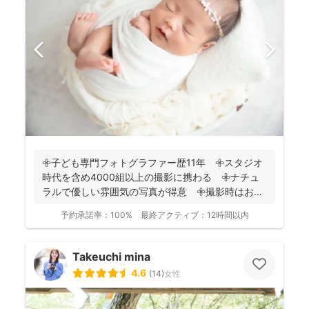
𖧷子ども専門フォトグラファー歴11年 𖧷スタジオ
時代を含め4000組以上の撮影に携わる 𖧷ナチュ
ラルで優しい雰囲気の写真が得意 𖧷撮影時はお手
持ちのスマホ...
予約承諾率：
100%
最終アクティブ：
12時間以内
Takeuchi mina
4.6
(
14
)
女性