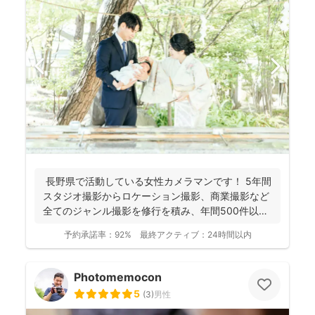
長野県で活動している女性カメラマンです！ 5年間
スタジオ撮影からロケーション撮影、商業撮影など
全てのジャンル撮影を修行を積み、年間500件以上
の撮影...
予約承諾率：
92%
最終アクティブ：
24時間以内
Photomemocon
5
(
3
)
男性