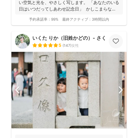
い空気と光を、やさしく写します。 「あなたのいる
日はいつだってしあわせ記念日」 かしこまらなく
て...
予約承諾率：
99%
最終アクティブ：
3時間以内
いくた りか（旧姓かどの）- さくらふ写真 -
5
(
147
)
女性