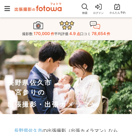
かんたん予約
検索
ログイン
170,000
4.9
78,654
撮影数
件
平均評価
点
口コミ
件
長野県佐久市
お宮参りの
出張撮影・出張カメラマン
長野県佐久市
の出張撮影（出張カメラマン）なら