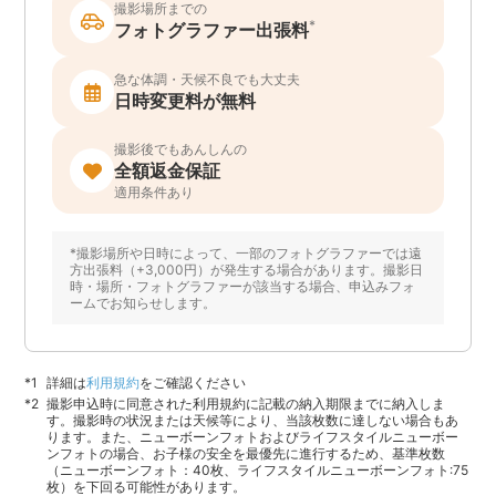
撮影場所までの
*
フォトグラファー出張料
急な体調・天候不良でも大丈夫
日時変更料が無料
撮影後でもあんしんの
全額返金保証
適用条件あり
*撮影場所や日時によって、一部のフォトグラファーでは遠
方出張料（+3,000円）が発生する場合があります。撮影日
時・場所・フォトグラファーが該当する場合、申込みフォ
ームでお知らせします。
詳細は
利用規約
をご確認ください
撮影申込時に同意された利用規約に記載の納入期限までに納入しま
す。撮影時の状況または天候等により、当該枚数に達しない場合もあ
ります。また、ニューボーンフォトおよびライフスタイルニューボー
ンフォトの場合、お子様の安全を最優先に進行するため、基準枚数
（ニューボーンフォト：40枚、ライフスタイルニューボーンフォト:75
枚）を下回る可能性があります。