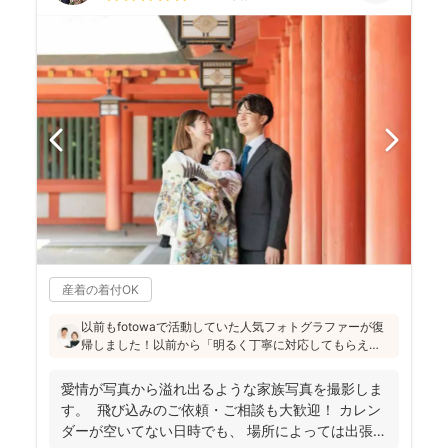
産着の着付OK
以前もfotowaで活動していた人気フォトグラファーが復
帰しました！以前から「明るく丁寧に対応してもらえ
た」「納品が早い」「赤ちゃんへの対応が優しく安心」
と好評です♪特にニューボーンフォトは様々な研修を受講
愛情が写真から溢れ出るような家族写真を撮影しま
し、クオリティ高いお写真をお届けされています(^^)
す。 飛び込みのご依頼・ご相談も大歓迎！ カレン
ダーが空いてない日時でも、 場所によっては出張で