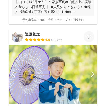
【 口コミ140件★5.0 ／ 家族写真800組以上の実績
／ 飾らない日常写真 】 ●人見知りでも安心！ ●程
よい距離感で丁寧に寄り添います ●飾...
予約承諾率：
89%
最終アクティブ：
7日以上前
遠藤雅之
4.9
(
73
)
男性