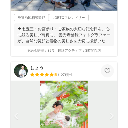
発達凸凹相談歓迎
LGBTQフレンドリー
★七五三・お宮参り・ご家族の大切な記念日を、心
に残る美しい写真に。 善光寺登録フォトグラファー
が、自然な笑顔と着物の美しさを大切に撮影いたし
ます。 ◉...
予約承諾率：
85%
最終アクティブ：
3時間以内
しょう
5
(
127
)
男性