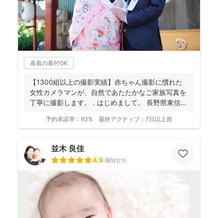
産着の着付OK
【1300組以上の撮影実績】赤ちゃん撮影に慣れた
女性カメラマンが、自然であたたかなご家族写真を
丁寧に撮影します。 . はじめまして。 長野県東信地
域...
予約承諾率：
93%
最終アクティブ：
7日以上前
並木 良佳
4.9
(
61
)
女性