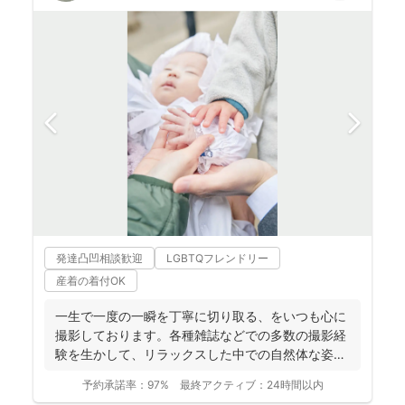
発達凸凹相談歓迎
LGBTQフレンドリー
産着の着付OK
一生で一度の一瞬を丁寧に切り取る、をいつも心に
撮影しております。各種雑誌などでの多数の撮影経
験を生かして、リラックスした中での自然体な姿の
お写真を、ベスト...
予約承諾率：
97%
最終アクティブ：
24時間以内