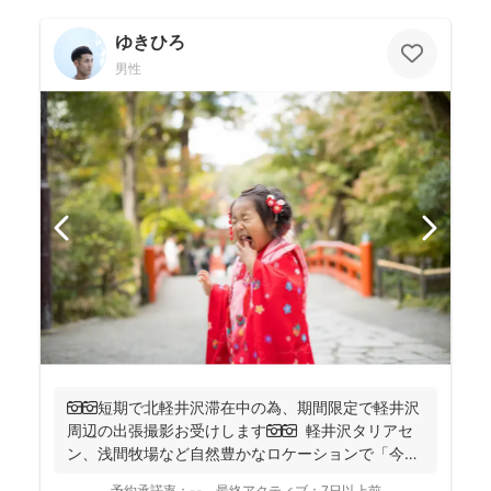
ゆきひろ
男性
📷📷短期で北軽井沢滞在中の為、期間限定で軽井沢
周辺の出張撮影お受けします📷📷 軽井沢タリアセ
ン、浅間牧場など自然豊かなロケーションで「今」
を残しませ...
予約承諾率：
--
最終アクティブ：
7日以上前