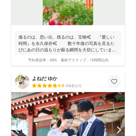
撮るのは、思い出。残るのは、宝物✨ 『愛しい
時間』を永久保存✨ 数十年後の写真を見るた
びにあの日の温もりが蘇る瞬間を大切にしています
✨ ...
予約承諾率：
99%
最終アクティブ：
12時間以内
よねだ ゆか
4.9
(
143
)
女性