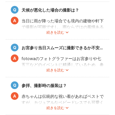
くて撮影はちょっと…という場合でも、出発
前のご自宅や参拝後のお食事会など想い出に
天候が悪化した場合の撮影は？
残る記念写真を撮影できます。
当日に雨が降った場合でも境内の建物や軒下
で撮影が可能ですし、雨ならではの風情ある
続きを読む
写真にも仕上がります。
また、撮影の実施が難しいと判断される天候
不良の場合、事前にフォトグラファーと決行
お宮参り当日スムーズに撮影できるか不安…
もしくは日時変更を相談してください。
日時変更方法は
こちら
をご参照ください。
fotowaのフォトグラファーはお宮参りや七
五三などのイベントに精通しているため、参
続きを読む
拝や家族団欒を乱すことなくスムーズに撮影
することができます。
参拝、撮影時の服装は？
赤ちゃんは伝統的な祝い着があればベストで
すが、カジュアルなベビードレスでも可愛く
続きを読む
写すことができます。またご両親も着物を着
ると雰囲気が出ますが、洋服でもおしゃれな