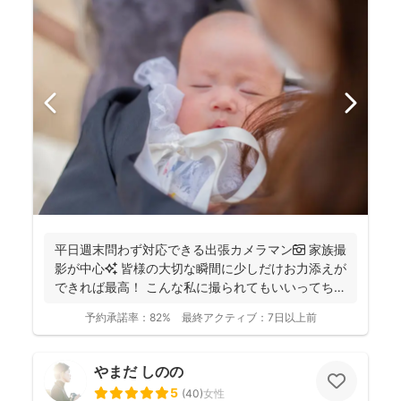
平日週末問わず対応できる出張カメラマン📷 家族撮
影が中心✨ 皆様の大切な瞬間に少しだけお力添えが
できれば最高！ こんな私に撮られてもいいってちら
っと...
予約承諾率：
82%
最終アクティブ：
7日以上前
やまだ しのの
5
(
40
)
女性