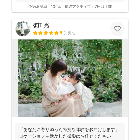
ことも...
予約承諾率：
100%
最終アクティブ：
7日以上前
須田 光
5
(
1
)
男性
『あなたに寄り添った特別な体験をお届けします』
ロケーションを活かした撮影はお任せください！