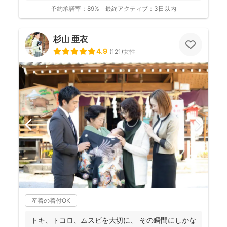
き...
予約承諾率：
89%
最終アクティブ：
3日以内
杉山 亜衣
4.9
(
121
)
女性
産着の着付OK
トキ、トコロ、ムスビを大切に、 その瞬間にしかな