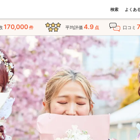
検索
よくあ
170,000
4.9
数
件
平均評価
点
口コミ