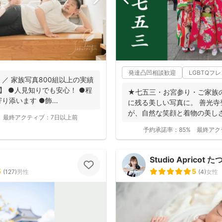
発達凸凹相談歓迎
LGBTQフ
0 ／ 家族写真800組以上の実績
 】 ●人見知りでも安心！ ●程
★七五三・お宮参り・ご家族
添います ●飾...
に残る美しい写真に。 善光
が、自然な笑顔と着物の美し
最終アクティブ：
7日以上前
ます。 ◉...
予約承諾率：
85%
最終アク
Studio Apricot
5
5
(
127
)
男性
(
4
)
女性