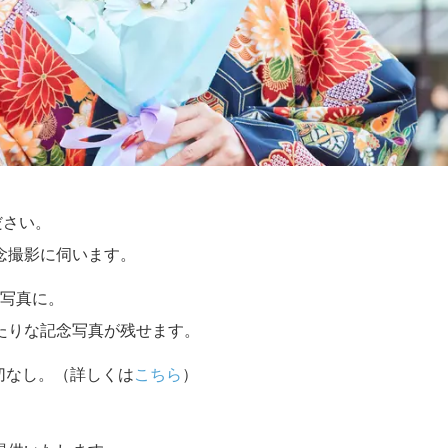
ださい。
念撮影に伺います。
写真に。
たりな記念写真が残せます。
切なし。（詳しくは
こちら
）