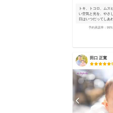
トキ、トコロ、ムスビ
い空気と光を、やさし
日はいつだってしあ
て...
予約承諾率：
99%
田口 正寛