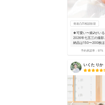
発達凸凹相談歓迎
🍀可愛い〜娘♪がい
2026年七五三の撮影
納品は150〜200枚ほ
予約承諾率：
97%
いくた りか