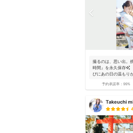
撮るのは、思い出。
時間』を永久保存✨
びにあの日の温もり
✨ ...
予約承諾率：
99%
Takeuchi m