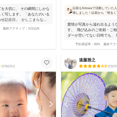
以前もfotowaで活動してい
を大切に、 その瞬間にしかな
帰しました！以前から「明るく
く写します。 「あなたのいる
た」「納品が早い」「赤ちゃん
わせ記念日」 かしこまらなく
と好評です♪特にニューボーン
愛情が写真から溢れ出るよう
し、クオリティ高いお写真をお届
最終アクティブ：
3日以内
す。 飛び込みのご依頼・ご相
ダーが空いてない日時でも、
き...
予約承諾率：
89%
最終アク
遠藤雅之
5
4.9
(
170
)
男性
(
73
)
男