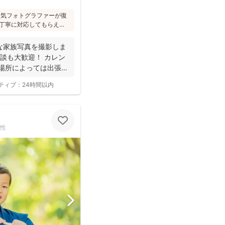
た人気フォトグラファーが復
丁寧に対応してもらえ
への対応が優しく安心」
フォトは様々な研修を受講
な家族写真を撮影しま
けされています(^^)
談も大歓迎！ カレン
 場所によっては出張で
ティブ：
24時間以内
性