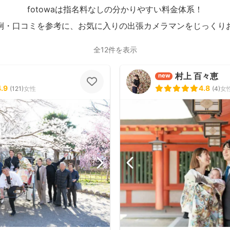
fotowaは指名料なしの分かりやすい料金体系！
例・口コミを参考に、お気に入りの出張カメラマンをじっくり
全12件を表示
村上 百々恵
new
4.9
4.8
(
121
)
女性
(
4
)
女