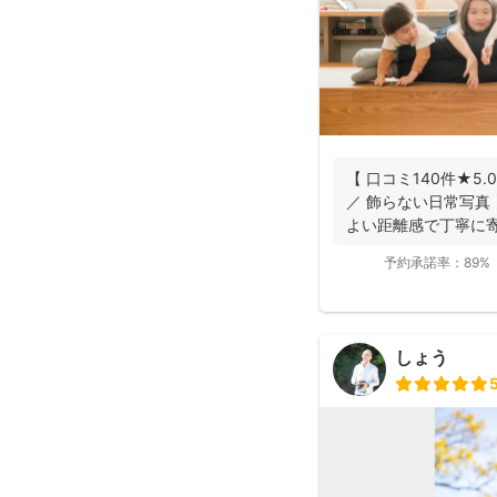
【 口コミ140件★5.
／ 飾らない日常写真
よい距離感で丁寧に寄り
予約承諾率：
89%
しょう