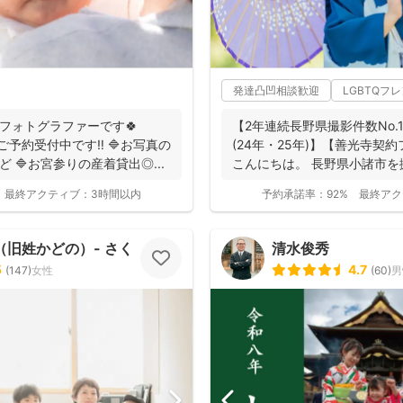
発達凸凹相談歓迎
LGBTQフ
るフォトグラファーです🍀
【2年連続長野県撮影件数No
ご予約受付中です‼️ 🔷お写真の
(24年・25年)】【善光寺契
ど 🔷お宮参りの産着貸出◎...
こんにちは。 長野県小諸市を
動...
最終アクティブ：
3時間以内
予約承諾率：
92%
最終アク
（旧姓かどの）- さくらふ写真 -
清水俊秀
5
4.7
(
147
)
女性
(
60
)
男