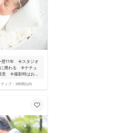
歴11年 𖧷スタジオ
に携わる 𖧷ナチュ
意 𖧷撮影時はお手
クティブ：
3時間以内