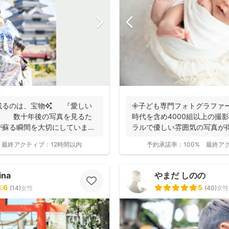
残るのは、宝物✨ 『愛しい
𖧷子ども専門フォトグラファー
 数十年後の写真を見るた
時代を含め4000組以上の撮影
が蘇る瞬間を大切にしています
ラルで優しい雰囲気の写真が得
持ちのスマホ...
最終アクティブ：
12時間以内
予約承諾率：
100%
最終ア
ina
やまだ しのの
4.6
5
(
14
)
女性
(
40
)
女性