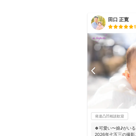
田口 正寛
発達凸凹相談歓迎
🍀可愛い〜娘♪がい
2026年七五三の撮影