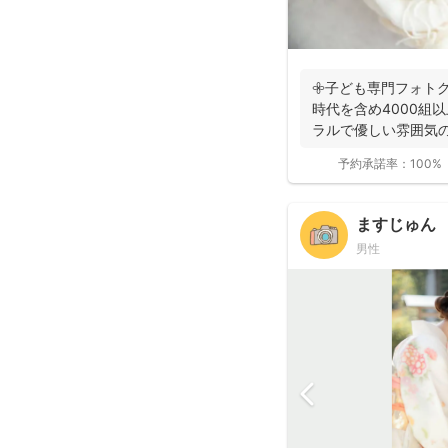
𖧷子ども専門フォトグ
時代を含め4000組
ラルで優しい雰囲気の
持ちのスマホ...
予約承諾率：
100%
ますじゅん
男性