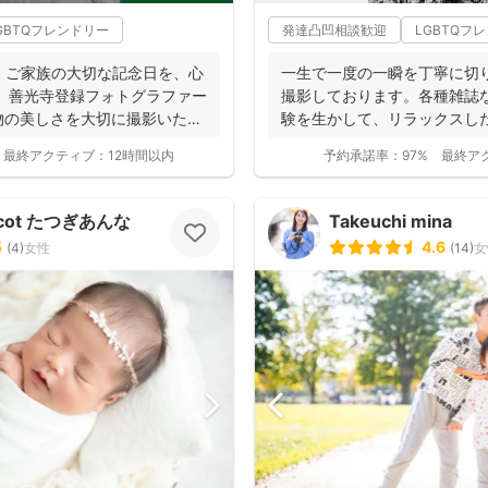
GBTQフレンドリー
発達凸凹相談歓迎
LGBTQフ
・ご家族の大切な記念日を、心
一生で一度の一瞬を丁寧に切
 善光寺登録フォトグラファー
撮影しております。各種雑誌
物の美しさを大切に撮影いたし
験を生かして、リラックスし
お写真を、ベスト...
最終アクティブ：
12時間以内
予約承諾率：
97%
最終ア
ricot たつぎあんな
Takeuchi mina
5
4.6
(
4
)
女性
(
14
)
女