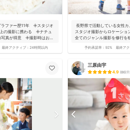
ラファー歴11年 𖧷スタジオ
長野県で活動している女性カメ
以上の撮影に携わる 𖧷ナチュ
スタジオ撮影からロケーショ
写真が得意 𖧷撮影時はお手
全てのジャンル撮影を修行を積
の撮影...
最終アクティブ：
24時間以内
予約承諾率：
92%
最終アク
三原由宇
4.9
(
86
)
男
撮影基本料