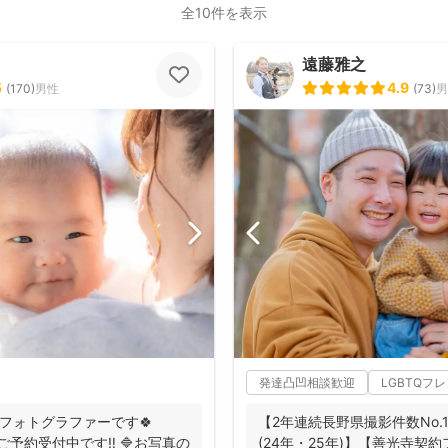
全10件を表示
遠藤雅之
5
4.9
(
170
)
男性
(
73
)
男
発達凸凹相談歓迎
LGBTQフ
るフォトグラファーです🍀
【2年連続長野県撮影件数No
ご予約受付中です‼️ 🔷お写真の
(24年・25年)】【善光寺契