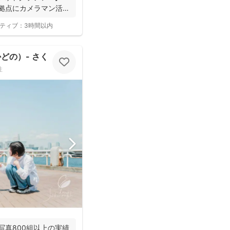
拠点にカメラマン活
ティブ：
3時間以内
どの）- さくらふ写真 -
性
家族写真800組以上の実績