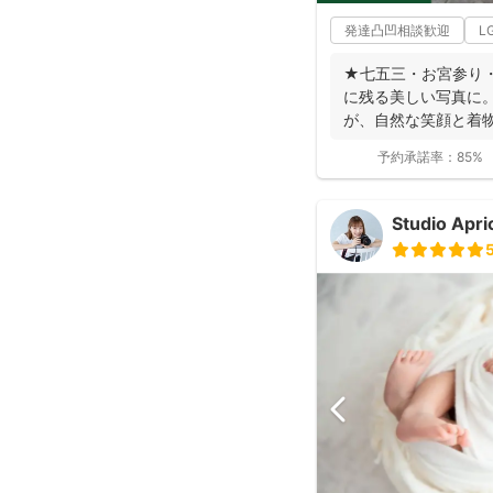
発達凸凹相談歓迎
L
★七五三・お宮参り
に残る美しい写真に。
が、自然な笑顔と着
ます。 ◉...
予約承諾率：
85%
Studio Ap