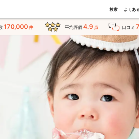
検索
よくあ
170,000
4.9
数
件
平均評価
点
口コミ