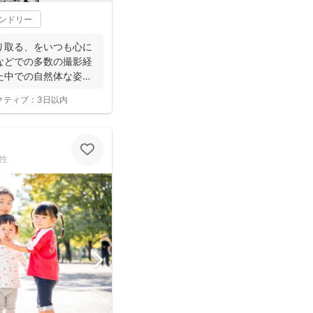
レンドリー
り取る、をいつも心に
などでの多数の撮影経
た中での自然体な姿の
クティブ：
3日以内
性