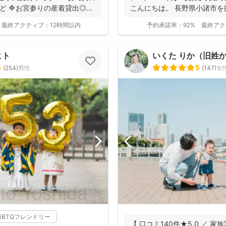
ど 🔷お宮参りの産着貸出◎...
こんにちは。 長野県小諸市を
動...
最終アクティブ：
12時間以内
予約承諾率：
92%
最終アク
ヒト
いくた りか（旧姓か
5
5
(
254
)
男性
(
147
)
女
GBTQフレンドリー
【 口コミ140件★5.0 ／ 