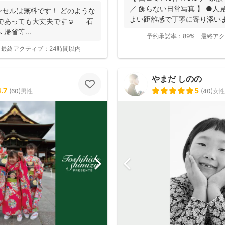
／ 飾らない日常写真 】 ●人
セルは無料です！ どのような
よい距離感で丁寧に寄り添います
であっても大丈夫です☺️ 石
帰省等...
予約承諾率：
89%
最終アク
最終アクティブ：
24時間以内
やまだ しのの
.7
5
(
60
)
男性
(
40
)
女性