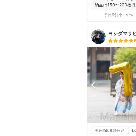
納品は150〜200枚ほ
予約承諾率：
97%
ヨシダマサ
発達凸凹相談歓迎
L