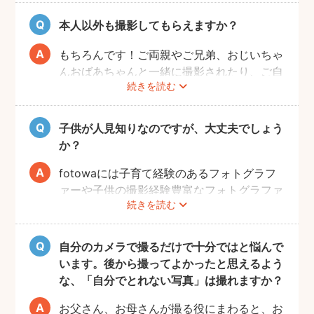
トグラファーさんと相談しておくと撮影もス
ムーズに行うことができますよ。
本人以外も撮影してもらえますか？
もちろんです！ご両親やご兄弟、おじいちゃ
んおばあちゃんと一緒に撮影されたり、ご自
続きを読む
宅で開くお誕生日会の様子を撮影される方も
いらっしゃいます。
子供が人見知りなのですが、大丈夫でしょう
か？
fotowaには子育て経験のあるフォトグラフ
ァーや子供の撮影経験豊富なフォトグラファ
続きを読む
ーもたくさん登録しています！ぜひ相談して
みてください。
また、フォトグラファー募集機能で人見知り
自分のカメラで撮るだけで十分ではと悩んで
のお子様の撮影が得意なフォトグラファーを
います。後から撮ってよかったと思えるよう
募集してみるのもおすすめです。
な、「自分でとれない写真」は撮れますか？
お父さん、お母さんが撮る役にまわると、お