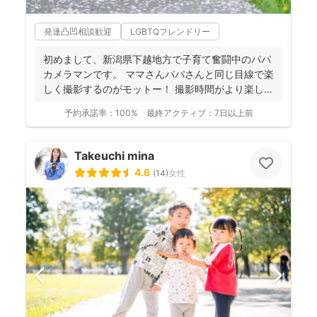
発達凸凹相談歓迎
LGBTQフレンドリー
初めまして、新潟県下越地方で子育て奮闘中のパパ
カメラマンです。 ママさんパパさんと同じ目線で楽
しく撮影するのがモットー！ 撮影時間がより楽しい
ものに、...
予約承諾率：
100%
最終アクティブ：
7日以上前
Takeuchi mina
4.6
(
14
)
女性