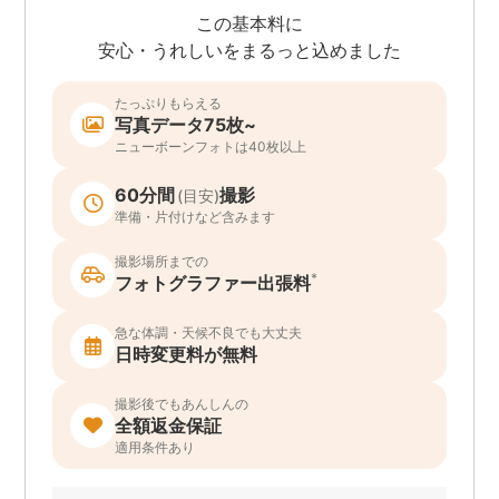
この基本料に
安心・うれしいをまるっと込めました
たっぷりもらえる
写真データ75枚~
ニューボーンフォトは40枚以上
60分間
撮影
(目安)
準備・片付けなど含みます
撮影場所までの
*
フォトグラファー出張料
急な体調・天候不良でも大丈夫
日時変更料が無料
撮影後でもあんしんの
全額返金保証
適用条件あり