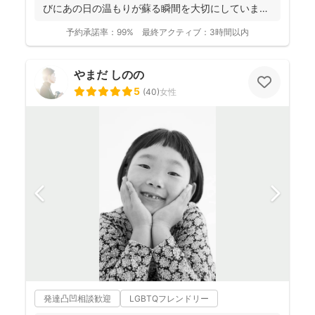
びにあの日の温もりが蘇る瞬間を大切にしています
✨ ...
予約承諾率：
99%
最終アクティブ：
3時間以内
やまだ しのの
5
(
40
)
女性
発達凸凹相談歓迎
LGBTQフレンドリー