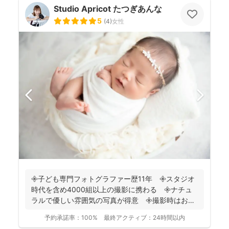
Studio Apricot たつぎあんな
5
(
4
)
女性
𖧷子ども専門フォトグラファー歴11年 𖧷スタジオ
時代を含め4000組以上の撮影に携わる 𖧷ナチュ
ラルで優しい雰囲気の写真が得意 𖧷撮影時はお手
持ちのスマホ...
予約承諾率：
100%
最終アクティブ：
24時間以内