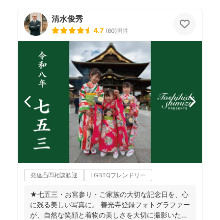
清水俊秀
4.7
(
60
)
男性
発達凸凹相談歓迎
LGBTQフレンドリー
★七五三・お宮参り・ご家族の大切な記念日を、心
に残る美しい写真に。 善光寺登録フォトグラファー
が、自然な笑顔と着物の美しさを大切に撮影いたし