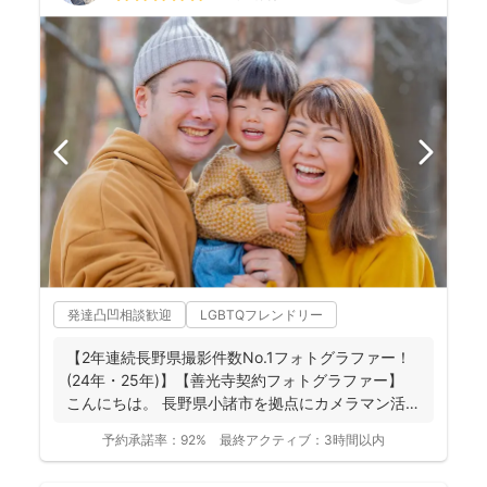
発達凸凹相談歓迎
LGBTQフレンドリー
【2年連続長野県撮影件数No.1フォトグラファー！
(24年・25年)】【善光寺契約フォトグラファー】
こんにちは。 長野県小諸市を拠点にカメラマン活
動...
予約承諾率：
92%
最終アクティブ：
3時間以内