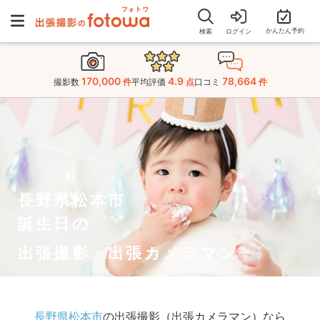
かんたん予約
検索
ログイン
170,000
4.9
78,664
撮影数
件
平均評価
点
口コミ
件
長野県松本市
誕生日の
出張撮影・出張カメラマン
長野県松本市
の出張撮影（出張カメラマン）なら