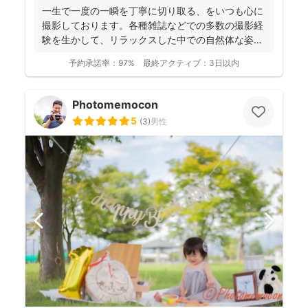
一生で一度の一瞬を丁寧に切り取る、をいつも心に
撮影しております。各種雑誌などでの多数の撮影経
験を生かして、リラックスした中での自然体な姿の
お写真を、ベスト...
予約承諾率：
97%
最終アクティブ：
3日以内
Photomemocon
5
(
3
)
男性