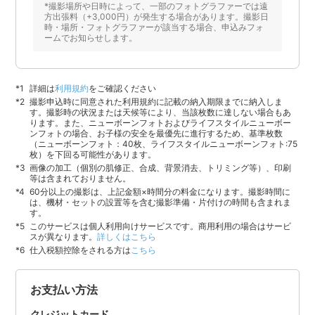
*撮影場所や日時によって、一部のフォトグラファーでは遠
方出張料（+3,000円）が発生する場合があります。撮影日
時・場所・フォトグラファーが該当する場合、申込みフォ
ームでお知らせします。
詳細は
利用規約
をご確認ください
撮影申込時に同意された利用規約に記載の納入期限までに納入しま
す。撮影時の状況または天候等により、当該枚数に達しない場合もあ
ります。また、ニューボーンフォトおよびライフスタイルニューボー
ンフォトの場合、お子様の安全を最優先に進行するため、基準枚数
（ニューボーンフォト：40枚、ライフスタイルニューボーンフォト:75
枚）を下回る可能性があります。
画像の加工（個別の肌修正、合成、背景消去、トリミング等）、印刷
等は含まれておりません。
60分以上の撮影は、上記金額×時間分の料金になります。撮影時間に
は、機材・セットの設置等を含む撮影準備・片付けの時間も含まれま
す。
このサービスは個人利用向けサービスです。商用利用の場合はサービ
スが異なります。
詳しくはこちら
仕入税額控除をされる方は
こちら
お支払い方法
クレジットカード