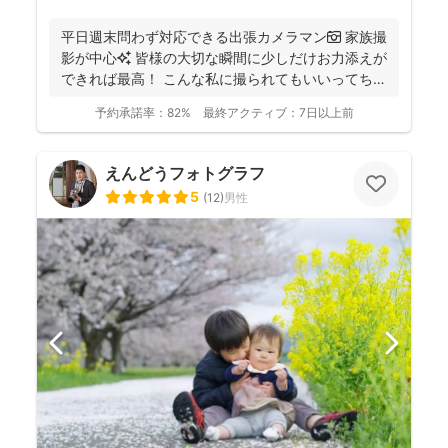
平日週末問わず対応できる出張カメラマン📷 家族撮
影が中心✨ 皆様の大切な瞬間に少しだけお力添えが
できれば最高！ こんな私に撮られてもいいってちら
っと...
予約承諾率：
82%
最終アクティブ：
7日以上前
えんどうフォトグラフ
5
(
12
)
男性