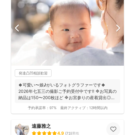
発達凸凹相談歓迎
🍀可愛い〜娘♪がいるフォトグラファーです🍀
2026年七五三の撮影ご予約受付中です‼️ 🔷お写真の
納品は150〜200枚ほど 🔷お宮参りの産着貸出◎...
予約承諾率：
97%
最終アクティブ：
12時間以内
遠藤雅之
4.9
(
73
)
男性