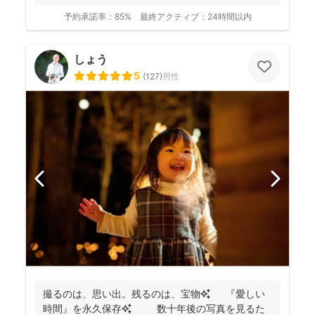
ます。 ◉...
予約承諾率：
85%
最終アクティブ：
24時間以内
しょう
5
(
127
)
男性
撮るのは、思い出。残るのは、宝物✨ 『愛しい
時間』を永久保存✨ 数十年後の写真を見るた