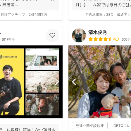
帰省等...
月）】 🍙家では毎日のご
あり、...
最終アクティブ：
24時間以内
予約承諾率：
83%
最終アク
ス
清水俊秀
5
4.7
(
61
)
男性
(
60
)
男
発達凸凹相談歓迎
LGBTQフ
一部、お客様に該当しない項目も