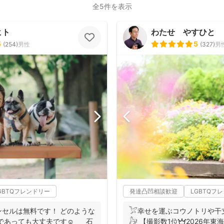
全5件を表示
ヒト
わたせ やすひと
5
5
(
254
)
男性
(
327
)
男
GBTQフレンドリー
発達凸凹相談歓迎
LGBTQフ
セルは無料です！ どのような
𓅯幸せを運ぶコウノトリや干
であっても大丈夫です☺️ 石
𓃗 【撮影数1位👑2026年東