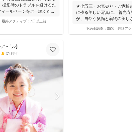
 撮影時のトラブルを避けるた
★七五三・お宮参り・ご家族
フィールページをご一読くださ
に残る美しい写真に。 善光
が、自然な笑顔と着物の美し
最終アクティブ：
7日以上前
ます。 ◉...
予約承諾率：
85%
最終アク
 ᵕ ᐢ⸝⸝)
4.9
(
74
)
男性