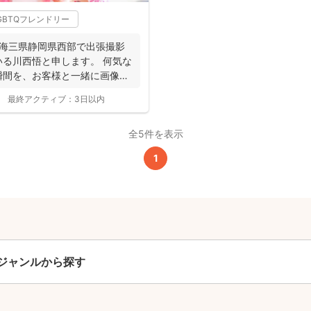
GBTQフレンドリー
撮影基本料
東海三県静岡県西部で出張撮影
る川西悟と申します。 何気な
全ジャンル共通
瞬間を、お客様と一緒に画像と
24,200
最終アクティブ：
3日以内
平日
円
(税込)
29,700
円
土日祝
全5件を表示
(税込)
1
この基本料に
心・うれしいをまるっと込めました
たっぷりもらえる
写真データ75枚~
ニューボーンフォトは40枚以上
ジャンルから探す
60分間
撮影
(目安)
準備・片付けなど含みます