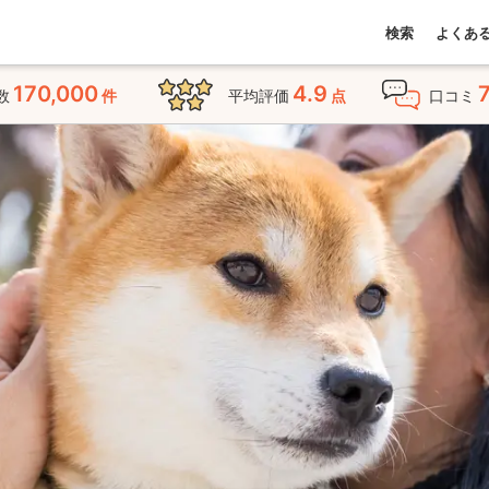
検索
よくあ
170,000
4.9
数
件
平均評価
点
口コミ