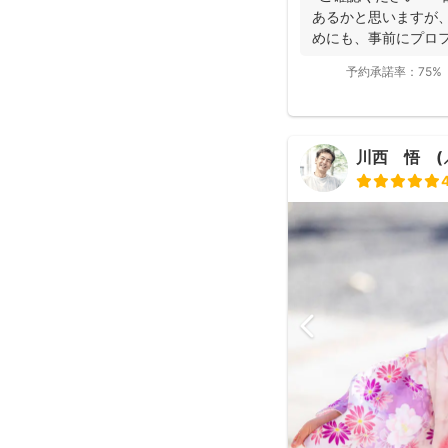
あるかと思いますが、
めにも、事前にプロ
います...
予約承諾率：
75%
川西 悟 (⸝⸝ᐢ