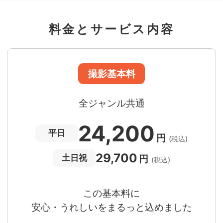
撮影場所までの
*
フォトグラファー出張料
料金とサービス内容
急な体調・天候不良でも大丈夫
日時変更料が無料
撮影後でもあんしんの
全額返金保証
適用条件あり
撮影場所や日時によって、一部のフォトグラファ
は遠方出張料（+3,000円）が発生する場合が
ります。撮影日時・場所・フォトグラファーが
当する場合、申込みフォームでお知らせしま
。