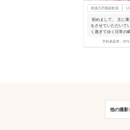
発達凸凹相談歓迎
L
初めまして。 主に
をさせていただいてい
く過ぎてゆく日常の
して残...
予約承諾率：
91%
安
他の撮影