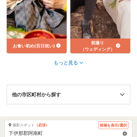
前撮り
お食い初め(百日祝い)
（ウェディング）
もっと見る
他の市区町村から探す
撮影スポット
（必須）
候補を表示/選択