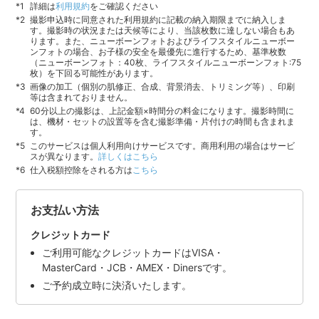
詳細は
利用規約
をご確認ください
撮影申込時に同意された利用規約に記載の納入期限までに納入しま
す。撮影時の状況または天候等により、当該枚数に達しない場合もあ
ります。また、ニューボーンフォトおよびライフスタイルニューボー
ンフォトの場合、お子様の安全を最優先に進行するため、基準枚数
（ニューボーンフォト：40枚、ライフスタイルニューボーンフォト:75
枚）を下回る可能性があります。
画像の加工（個別の肌修正、合成、背景消去、トリミング等）、印刷
等は含まれておりません。
60分以上の撮影は、上記金額×時間分の料金になります。撮影時間に
は、機材・セットの設置等を含む撮影準備・片付けの時間も含まれま
す。
このサービスは個人利用向けサービスです。商用利用の場合はサービ
スが異なります。
詳しくはこちら
仕入税額控除をされる方は
こちら
お支払い方法
クレジットカード
ご利用可能なクレジットカードはVISA・
MasterCard・JCB・AMEX・Dinersです。
ご予約成立時に決済いたします。