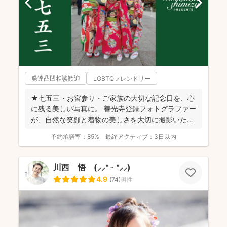
発達凸凹相談歓迎
LGBTQフレンドリー
★七五三・お宮参り・ご家族の大切な記念日を、心
に残る美しい写真に。 善光寺登録フォトグラファー
が、自然な笑顔と着物の美しさを大切に撮影いたし
ます。 ◉...
予約承諾率：
85%
最終アクティブ：
3日以内
川西 悟 (⸝⸝ᐢ ᵕ ᐢ⸝⸝)
4.9
(
74
)
男性