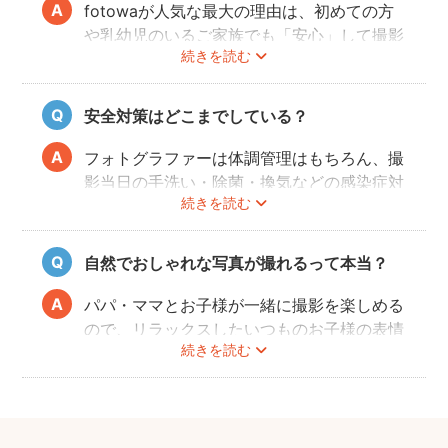
fotowaが人気な最大の理由は、初めての方
や乳幼児のいるご家族でも「安心」して撮影
続きを読む
を楽しんでいただけることです。
厳しい審査を通過した、赤ちゃん・子どもの
扱いに慣れているパパ・ママ世代のカメラマ
安全対策はどこまでしている？
ンが全国に多数在籍。
またどのカメラマンでも指名料は一切ござい
フォトグラファーは体調管理はもちろん、撮
ません。分かりやすい料金体系も人気のポイ
影当日の手洗い・除菌・換気などの感染症対
ントです。
続きを読む
策や、熱中症予防に努めます。
また、撮影中はご家族のペースに合わせなが
ら、周囲や足元に危険なものがないか注意を
自然でおしゃれな写真が撮れるって本当？
呼び掛けながら進行しますのでご安心くださ
い。
パパ・ママとお子様が一緒に撮影を楽しめる
ので、リラックスしたいつものお子様の表情
続きを読む
を撮影できます。
こども・家族撮影に長けたプロカメラマンの
中から、ユーザー自身が好きなカメラマンを
指名するので、自分好みの「家族らしいおし