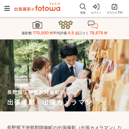
かんたん予約
検索
ログイン
170,000
4.9
78,679
撮影数
件
平均評価
点
口コミ
件
長野県下伊那郡阿南町の
出張撮影・出張カメラマン
長野県下伊那郡阿南町の出張撮影（出張カメラマン）な