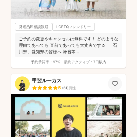
発達凸凹相談歓迎
LGBTQフレンドリー
ご予約の変更やキャンセルは無料です！ どのような
理由であっても 直前であっても大丈夫です☺️ 石
川県、愛知県の皆様へ 帰省等...
予約承諾率：
97%
最終アクティブ：
7日以内
甲斐ルーカス
5
(
61
)
男性