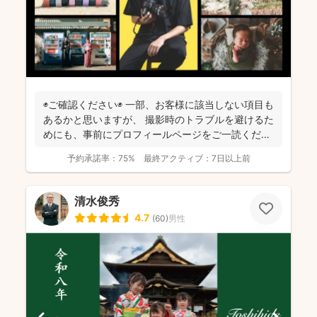
◉ご確認ください◉ 一部、お客様に該当しない項目も
あるかと思いますが、 撮影時のトラブルを避けるた
めにも、事前にプロフィールページをご一読くださ
います...
予約承諾率：
75%
最終アクティブ：
7日以上前
清水俊秀
4.7
(
60
)
男性