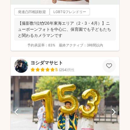
発達凸凹相談歓迎
LGBTQフレンドリー
【撮影数1位👑26年東海エリア（2・3・4月）】ニ
ューボーンフォトを中心に、保育園でも子どもたち
と関わるカメラマンです
予約承諾率：
83%
最終アクティブ：
3時間以内
ヨシダマサヒト
5
(
254
)
男性