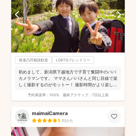
発達凸凹相談歓迎
LGBTQフレンドリー
初めまして、新潟県下越地方で子育て奮闘中のパパ
カメラマンです。 ママさんパパさんと同じ目線で楽
しく撮影するのがモットー！ 撮影時間がより楽しい
ものに、...
予約承諾率：
100%
最終アクティブ：
7日以上前
maimaiCamera
5
(
1
)
女性