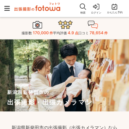
かんたん予約
検索
ログイン
170,000
4.9
78,654
撮影数
件
平均評価
点
口コミ
件
新潟県新発田市の
出張撮影・出張カメラマン
新潟県新発田市の出張撮影（出張カメラマン）なら