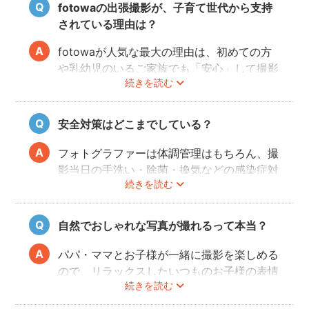
fotowaの出張撮影が、子育て世代から支持
されている理由は？
fotowaが人気な最大の理由は、初めての方
や乳幼児のいるご家族でも「安心」して撮影
続きを読む
を楽しんでいただけることです。
厳しい審査を通過した、赤ちゃん・子どもの
扱いに慣れているパパ・ママ世代のカメラマ
安全対策はどこまでしている？
ンが全国に多数在籍。
またどのカメラマンでも指名料は一切ござい
フォトグラファーは体調管理はもちろん、撮
ません。分かりやすい料金体系も人気のポイ
影当日の手洗い・除菌・換気などの感染症対
ントです。
続きを読む
策や、熱中症予防に努めます。
また、撮影中はご家族のペースに合わせなが
ら、周囲や足元に危険なものがないか注意を
自然でおしゃれな写真が撮れるって本当？
呼び掛けながら進行しますのでご安心くださ
い。
パパ・ママとお子様が一緒に撮影を楽しめる
ので、リラックスしたいつものお子様の表情
続きを読む
を撮影できます。
こども・家族撮影に長けたプロカメラマンの