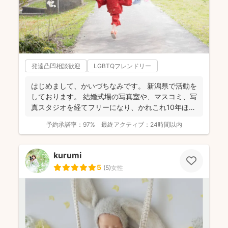
発達凸凹相談歓迎
LGBTQフレンドリー
はじめまして、かいづちなみです。 新潟県で活動を
しております。 結婚式場の写真室や、マスコミ、写
真スタジオを経てフリーになり、かれこれ10年ほど
経ちま...
予約承諾率：
97%
最終アクティブ：
24時間以内
kurumi
5
(
5
)
女性