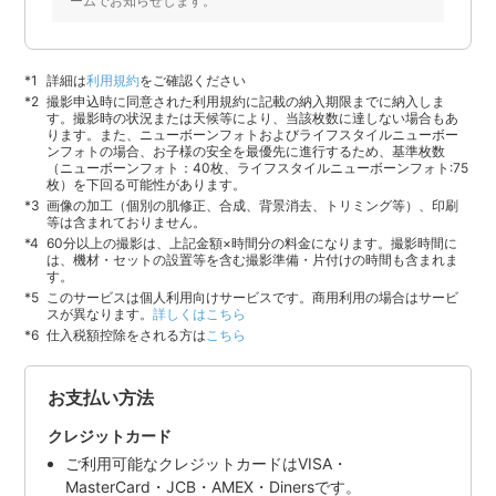
ームでお知らせします。
詳細は
利用規約
をご確認ください
撮影申込時に同意された利用規約に記載の納入期限までに納入しま
す。撮影時の状況または天候等により、当該枚数に達しない場合もあ
ります。また、ニューボーンフォトおよびライフスタイルニューボー
ンフォトの場合、お子様の安全を最優先に進行するため、基準枚数
（ニューボーンフォト：40枚、ライフスタイルニューボーンフォト:75
枚）を下回る可能性があります。
画像の加工（個別の肌修正、合成、背景消去、トリミング等）、印刷
等は含まれておりません。
60分以上の撮影は、上記金額×時間分の料金になります。撮影時間に
は、機材・セットの設置等を含む撮影準備・片付けの時間も含まれま
す。
このサービスは個人利用向けサービスです。商用利用の場合はサービ
スが異なります。
詳しくはこちら
仕入税額控除をされる方は
こちら
お支払い方法
クレジットカード
ご利用可能なクレジットカードはVISA・
MasterCard・JCB・AMEX・Dinersです。