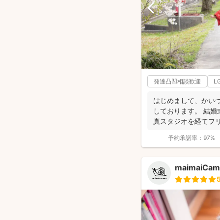
発達凸凹相談歓迎
L
はじめまして、かいづ
しております。 結婚
真スタジオを経てフリ
経ちま...
予約承諾率：
97%
maimaiCam