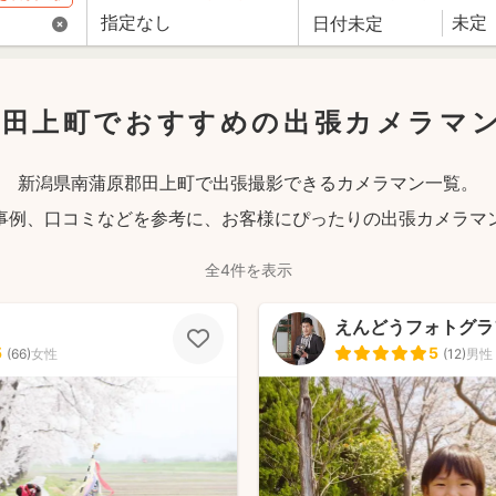
郡田上町でおすすめの出張カメラマ
新潟県南蒲原郡田上町で出張撮影できるカメラマン一覧。
事例、口コミなどを参考に、お客様にぴったりの出張カメラマ
全4件を表示
えんどうフォトグラ
5
5
(
66
)
女性
(
12
)
男性