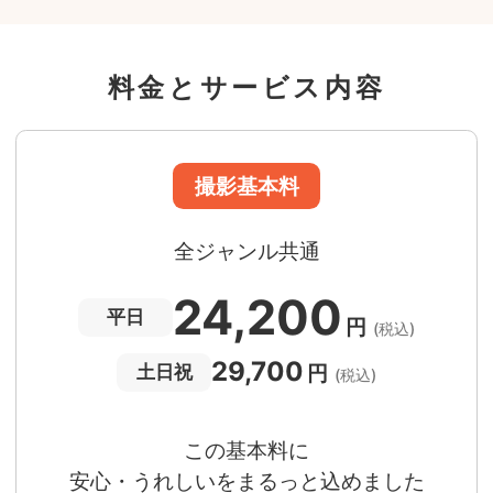
ニューボーンフォトは40枚以上
60分間
撮影
(目安)
準備・片付けなど含みます
料金とサービス内容
撮影場所までの
*
フォトグラファー出張料
急な体調・天候不良でも大丈夫
日時変更料が無料
撮影後でもあんしんの
全額返金保証
適用条件あり
撮影場所や日時によって、一部のフォトグラファ
は遠方出張料（+3,000円）が発生する場合が
ります。撮影日時・場所・フォトグラファーが
当する場合、申込みフォームでお知らせしま
。