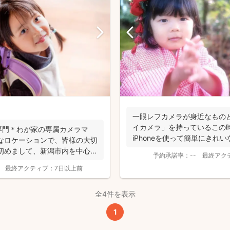
撮影基本料
全ジャンル共通
一眼レフカメラが身近なもの
24,200
平日
円
イカメラ」を持っているこの
(税込)
専門＊わが家の専属カメラマ
iPhoneを使って簡単にきれ
なロケーションで、皆様の大切
29,700
円
土日祝
(税込)
きちゃう。 ...
初めまして、新潟市内を中心に
予約承諾率：
--
最終アク
最終アクティブ：
7日以上前
この基本料に
心・うれしいをまるっと込めました
全4件を表示
たっぷりもらえる
1
写真データ75枚~