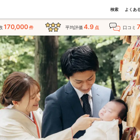
検索
よくあ
170,000
4.9
数
件
平均評価
点
口コミ