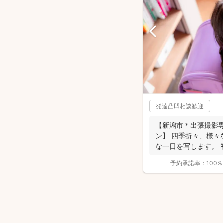
発達凸凹相談歓迎
【新潟市＊出張撮影
ン】 四季折々、様々
な一日を写します。 
活動してい...
予約承諾率：
100%
安