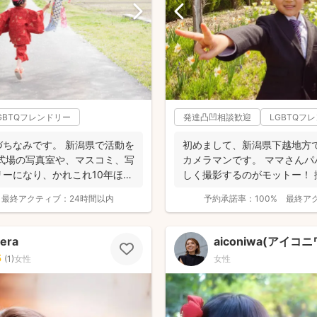
GBTQフレンドリー
発達凸凹相談歓迎
LGBTQフ
ちなみです。 新潟県で活動を
初めまして、新潟県下越地方
式場の写真室や、マスコミ、写
カメラマンです。 ママさん
ーになり、かれこれ10年ほど
しく撮影するのがモットー！
ものに、...
最終アクティブ：
24時間以内
予約承諾率：
100%
最終ア
era
aiconiwa(アイコ
5
(
1
)
女性
女性