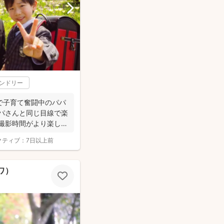
レンドリー
で子育て奮闘中のパパ
パパさんと同じ目線で楽
 撮影時間がより楽しい
クティブ：
7日以上前
ニワ）