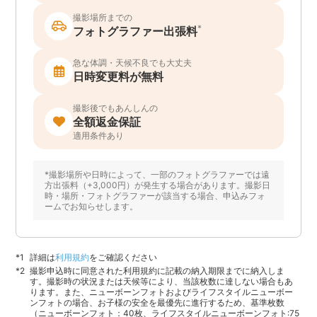
撮影場所までの
*
フォトグラファー出張料
急な体調・天候不良でも大丈夫
日時変更料が無料
撮影後でもあんしんの
全額返金保証
適用条件あり
*撮影場所や日時によって、一部のフォトグラファーでは遠
方出張料（+3,000円）が発生する場合があります。撮影日
時・場所・フォトグラファーが該当する場合、申込みフォ
ームでお知らせします。
詳細は
利用規約
をご確認ください
撮影申込時に同意された利用規約に記載の納入期限までに納入しま
す。撮影時の状況または天候等により、当該枚数に達しない場合もあ
ります。また、ニューボーンフォトおよびライフスタイルニューボー
ンフォトの場合、お子様の安全を最優先に進行するため、基準枚数
（ニューボーンフォト：40枚、ライフスタイルニューボーンフォト:75