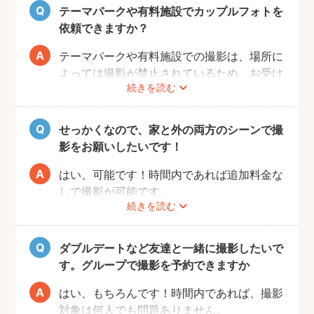
も思い出に残るデートプランにしてください
テーマパークや有料施設でカップルフォトを
ね！
依頼できますか？
テーマパークや有料施設での撮影は、場所に
よっては撮影が禁止されているため、お受け
続きを読む
できない場合がございます。
予約前にお客様ご自身で、施設へのご確認を
お願いいたします。
せっかくなので、家と外の両方のシーンで撮
また、有料施設の場合、フォトグラファーの
影をお願いしたいです！
入場費などはお客様のご負担となりますので
ご了承ください。
はい、可能です！時間内であれば追加料金な
しで撮影が可能です。
続きを読む
撮影をスムーズに進行させるために、事前に
その旨をフォトグラファーにお伝えいただけ
ると幸いです。
ダブルデートなど友達と一緒に撮影したいで
す。グループで撮影を予約できますか
はい、もちろんです！時間内であれば、撮影
対象は何人でも問題ありません。