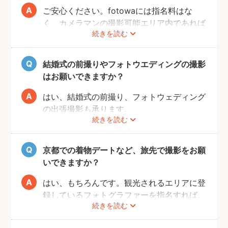
ご安心ください。fotowaには指名料はな
く、カメラマンの撮影可能エリア内であれば
続きを読む
交通費も一切かかりません。
自己PRやポートフォリオから、お好きなプ
ロのフォトグラファーをじっくりと選べるの
結婚式の前撮りやフォトウエディングの撮影
で、お二人とも安心して撮影することができ
はお願いできますか？
ます。
はい、結婚式の前撮り、フォトウェディング
の出張撮影も承ります。
続きを読む
fotowaでは衣装レンタル・着付け・ヘアメ
イクなどのオプションをご用意しておりませ
んので、お客様自身でご用意くださいませ。
京都での着物デートなど、旅先で撮影をお願
いできますか？
はい、もちろんです。観光されるエリアに登
録しているフォトグラファーを指名すれば、
続きを読む
旅行先でも撮影できます。
お好きな時間帯に撮影もできるので、是非と