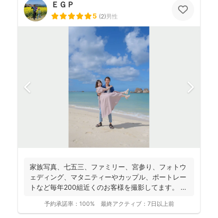
ＥＧＰ
5
(
2
)
男性
家族写真、七五三、ファミリー、宮参り、フォトウ
ェディング、マタニティーやカップル、ポートレー
トなど毎年200組近くのお客様を撮影してます。 ナ
チュラルで...
予約承諾率：
100%
最終アクティブ：
7日以上前