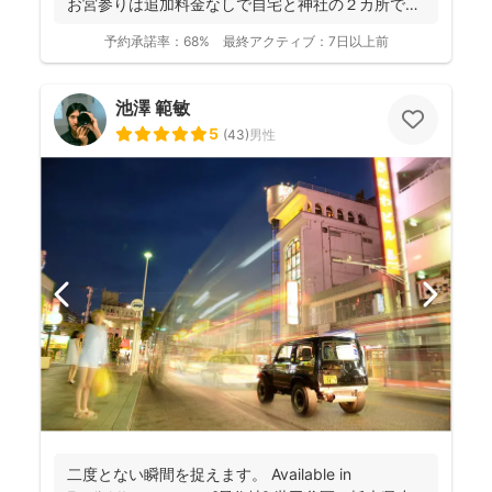
お宮参りは追加料金なしで自宅と神社の２カ所で撮
影で...
予約承諾率：
68%
最終アクティブ：
7日以上前
池澤 範敏
5
(
43
)
男性
二度とない瞬間を捉えます。 Available in