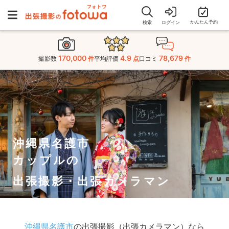
かんたん予約
検索
ログイン
170,000
4.9
78,679
撮影数
件
平均評価
点
口コミ
件
沖縄県名護市
カップルの
出張撮影・出張カメラマン
沖縄県名護市
の出張撮影（出張カメラマン）なら