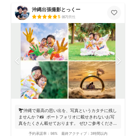
沖縄出張撮影とっくー
5
(
67
)
男性
🌴沖縄で最高の思い出を、写真というカタチに残し
ませんか？📸 ポートフォリオに載せきれないお写
真をたくさん載せております。 ぜひご参考ください
ませ✨...
予約承諾率：
98%
最終アクティブ：
3時間以内