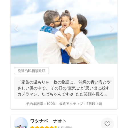
発達凸凹相談歓迎
「家族の温もりを一枚の物語に」 沖縄の青い海とや
さしい風の中で、 その日の“空気ごと”思い出に残す
カメラマン、たばちゃんです🌿 ただ笑顔を撮る
だ...
予約承諾率：
100%
最終アクティブ：
7日以上前
ワタナベ ナオト
5
(
151
)
男性