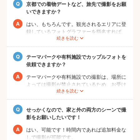
んので、お客様自身でご用意くださいませ。
京都での着物デートなど、旅先で撮影をお願
いできますか？
はい、もちろんです。観光されるエリアに登
録しているフォトグラファーを指名すれば、
続きを読む
旅行先でも撮影できます。
お好きな時間帯に撮影もできるので、是非と
も思い出に残るデートプランにしてください
テーマパークや有料施設でカップルフォトを
ね！
依頼できますか？
テーマパークや有料施設での撮影は、場所に
よっては撮影が禁止されているため、お受け
続きを読む
できない場合がございます。
予約前にお客様ご自身で、施設へのご確認を
お願いいたします。
せっかくなので、家と外の両方のシーンで撮
また、有料施設の場合、フォトグラファーの
影をお願いしたいです！
入場費などはお客様のご負担となりますので
ご了承ください。
はい、可能です！時間内であれば追加料金な
しで撮影が可能です。