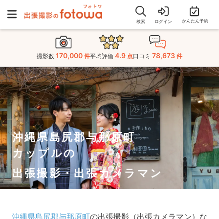
かんたん予約
検索
ログイン
170,000
4.9
78,673
撮影数
件
平均評価
点
口コミ
件
沖縄県島尻郡与那原町
カップルの
出張撮影・出張カメラマン
沖縄県島尻郡与那原町
の出張撮影（出張カメラマン）な