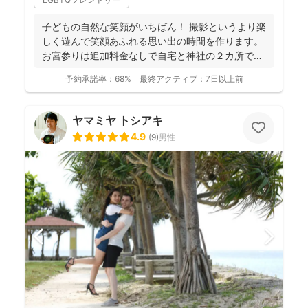
子どもの自然な笑顔がいちばん！ 撮影というより楽
しく遊んで笑顔あふれる思い出の時間を作ります。
お宮参りは追加料金なしで自宅と神社の２カ所で撮
影で...
予約承諾率：
68%
最終アクティブ：
7日以上前
ヤマミヤ トシアキ
4.9
(
9
)
男性