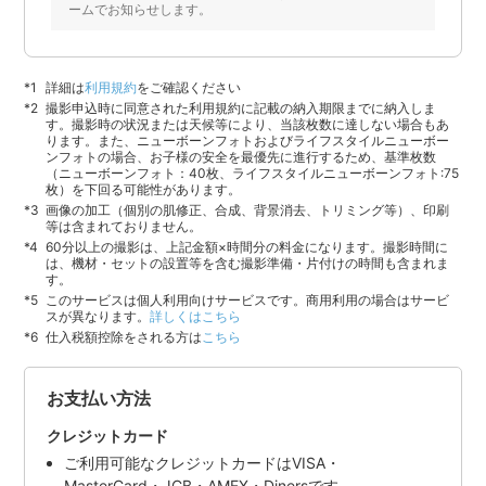
ームでお知らせします。
詳細は
利用規約
をご確認ください
撮影申込時に同意された利用規約に記載の納入期限までに納入しま
す。撮影時の状況または天候等により、当該枚数に達しない場合もあ
ります。また、ニューボーンフォトおよびライフスタイルニューボー
ンフォトの場合、お子様の安全を最優先に進行するため、基準枚数
（ニューボーンフォト：40枚、ライフスタイルニューボーンフォト:75
枚）を下回る可能性があります。
画像の加工（個別の肌修正、合成、背景消去、トリミング等）、印刷
等は含まれておりません。
60分以上の撮影は、上記金額×時間分の料金になります。撮影時間に
は、機材・セットの設置等を含む撮影準備・片付けの時間も含まれま
す。
このサービスは個人利用向けサービスです。商用利用の場合はサービ
スが異なります。
詳しくはこちら
仕入税額控除をされる方は
こちら
お支払い方法
クレジットカード
ご利用可能なクレジットカードはVISA・
MasterCard・JCB・AMEX・Dinersです。