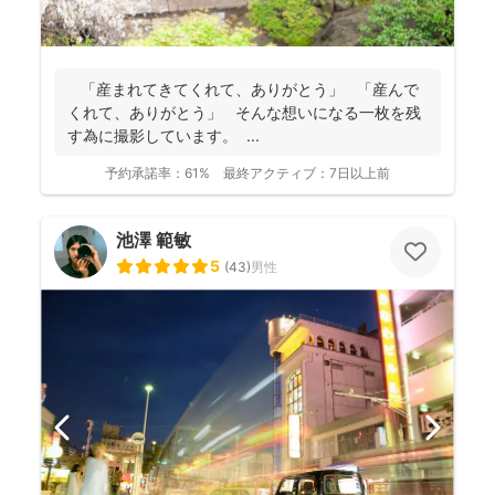
「産まれてきてくれて、ありがとう」 「産んで
くれて、ありがとう」 そんな想いになる一枚を残
す為に撮影しています。 ...
予約承諾率：
61%
最終アクティブ：
7日以上前
池澤 範敏
5
(
43
)
男性