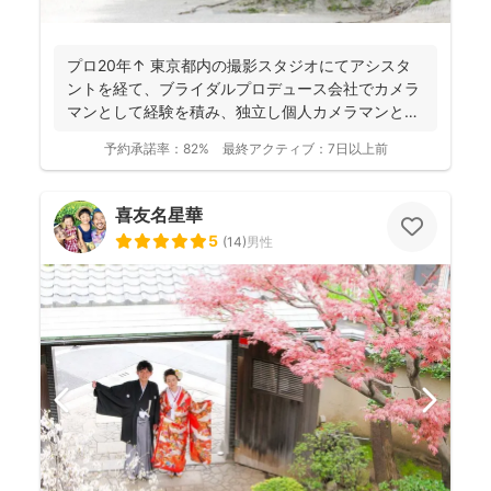
プロ20年↑ 東京都内の撮影スタジオにてアシスタ
ントを経て、ブライダルプロデュース会社でカメラ
マンとして経験を積み、独立し個人カメラマンとし
てブライダル...
予約承諾率：
82%
最終アクティブ：
7日以上前
喜友名星華
5
(
14
)
男性