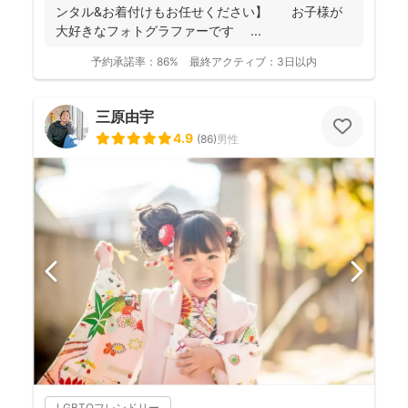
ンタル&お着付けもお任せください】 お子様が
大好きなフォトグラファーです ...
予約承諾率：
86%
最終アクティブ：
3日以内
三原由宇
4.9
(
86
)
男性
LGBTQフレンドリー