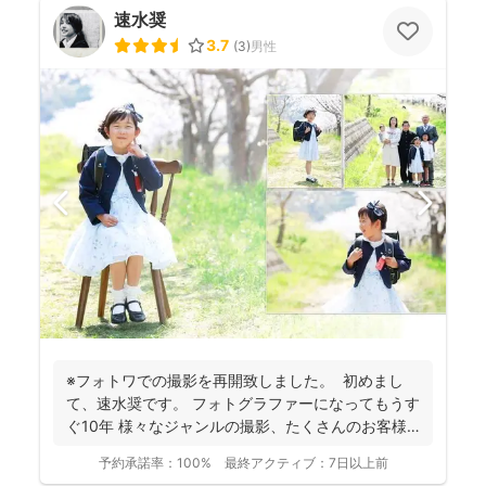
速水奨
3.7
(
3
)
男性
※フォトワでの撮影を再開致しました。 初めまし
て、速水奨です。 フォトグラファーになってもうす
ぐ10年 様々なジャンルの撮影、たくさんのお客様
を...
予約承諾率：
100%
最終アクティブ：
7日以上前