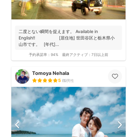
二度とない瞬間を捉えます。 Available in
English!! [居住地] 世田谷区と栃木県小
山市です。 [年代]...
予約承諾率：
94%
最終アクティブ：
7日以上前
Tomoya Nehala
5
(
5
)
男性