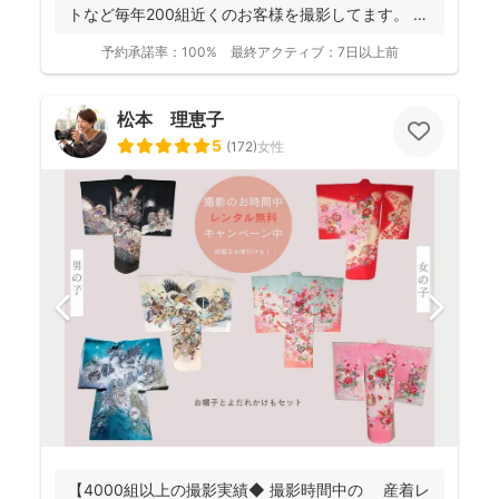
トなど毎年200組近くのお客様を撮影してます。 ナ
チュラルで...
予約承諾率：
100%
最終アクティブ：
7日以上前
松本 理恵子
5
(
172
)
女性
【4000組以上の撮影実績◆ 撮影時間中の 産着レ