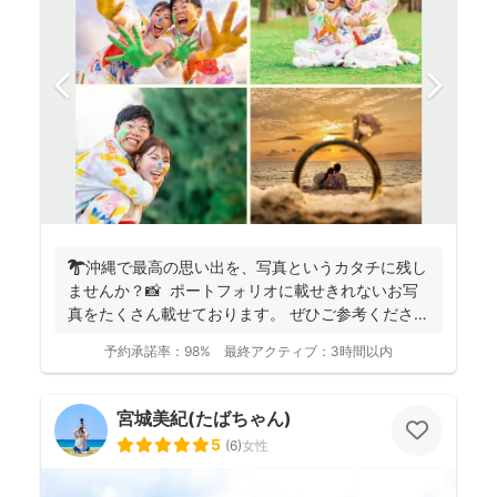
🌴沖縄で最高の思い出を、写真というカタチに残し
ませんか？📸 ポートフォリオに載せきれないお写
真をたくさん載せております。 ぜひご参考ください
ませ✨...
予約承諾率：
98%
最終アクティブ：
3時間以内
宮城美紀(たばちゃん)
5
(
6
)
女性