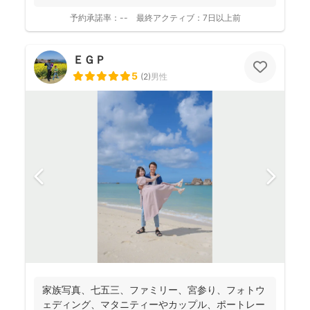
ご自宅や公...
予約承諾率：
--
最終アクティブ：
7日以上前
ＥＧＰ
5
(
2
)
男性
家族写真、七五三、ファミリー、宮参り、フォトウ
ェディング、マタニティーやカップル、ポートレー