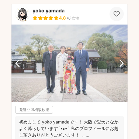
yoko yamada
4.8
(
6
)
女性
発達凸凹相談歓迎
初めまして yoko yamadaです！ 大阪で愛犬となか
よく暮らしています‎´•ﻌ•` 私のプロフィールにお越
し頂きありがとうございます！ ∴...