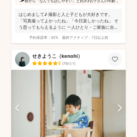
験から「なんでも話しやすい」と好評♪お子さんの年齢や
ペースに合わせたコミュニケーションを心がけていらっ
しゃり、親御さんの要望もしっかり汲み取って撮影を進
はじめまして♪ 撮影と人と子どもが大好きです。
められています(^^)
「写真撮ってよかったね」「今日楽しかったね」 そ
う思ってもらえるように 一人ひとり・ご家族に合わ
せ...
予約承諾率：
92%
最終アクティブ：
7日以上前
せきようこ（kenohi）
5
(
76
)
女性