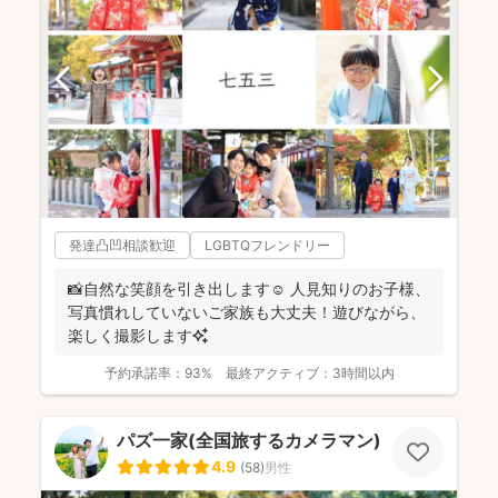
発達凸凹相談歓迎
LGBTQフレンドリー
📸自然な笑顔を引き出します☺️ 人見知りのお子様、
写真慣れしていないご家族も大丈夫！遊びながら、
楽しく撮影します✨
予約承諾率：
93%
最終アクティブ：
3時間以内
パズ一家(全国旅するカメラマン)
4.9
(
58
)
男性