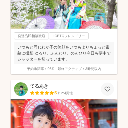
発達凸凹相談歓迎
LGBTQフレンドリー
いつもと同じわが子の笑顔をいつもよりちょっと素
敵に撮影 ゆるり、ふんわり、のんびり今日も夢中で
シャッターを切っています。
予約承諾率：
96%
最終アクティブ：
3時間以内
てるあき
5
(
125
)
男性