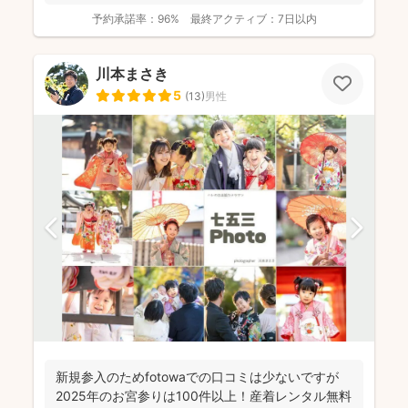
予約承諾率：
96%
最終アクティブ：
7日以内
川本まさき
5
(
13
)
男性
新規参入のためfotowaでの口コミは少ないですが
2025年のお宮参りは100件以上！産着レンタル無料