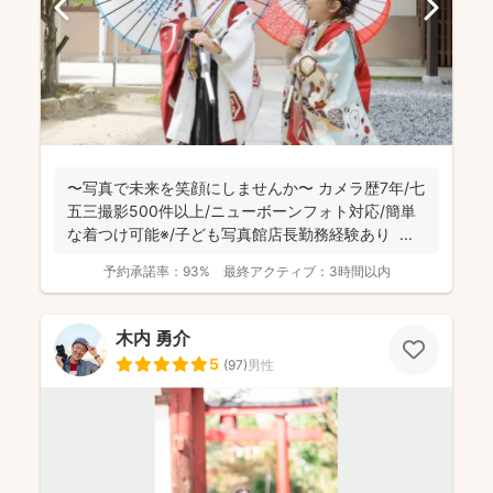
〜写真で未来を笑顔にしませんか〜 カメラ歴7年/七
五三撮影500件以上/ニューボーンフォト対応/簡単
な着つけ可能※/子ども写真館店長勤務経験あり ...
予約承諾率：
93%
最終アクティブ：
3時間以内
木内 勇介
5
(
97
)
男性