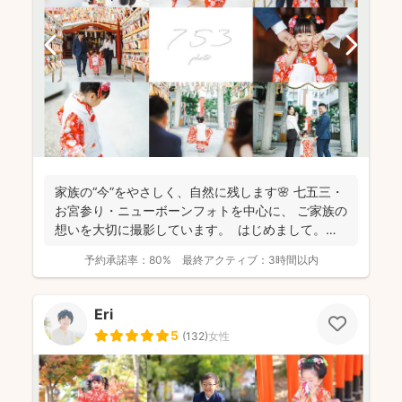
家族の“今”をやさしく、自然に残します🌸 七五三・
お宮参り・ニューボーンフォトを中心に、 ご家族の
想いを大切に撮影しています。 はじめまして。
カ...
予約承諾率：
80%
最終アクティブ：
3時間以内
Eri
5
(
132
)
女性