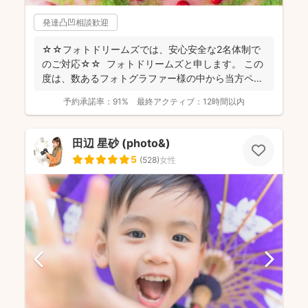
発達凸凹相談歓迎
☆☆フォトドリームズでは、安心安全な2名体制で
のご対応☆☆ フォトドリームズと申します。 この
度は、数あるフォトグラファー様の中から当方ペー
ジをご...
予約承諾率：
91%
最終アクティブ：
12時間以内
田辺 星砂 (photo&)
5
(
528
)
女性