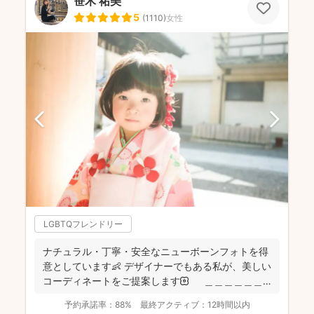
笹木 祐美
5
(
1110
)
女性
LGBTQフレンドリー
ナチュラル・丁寧・安全なニューボーンフォトを得
意としています👶 デザイナーでもある私が、美しい
コーディネートをご提案します🌼 ＿＿＿＿＿＿
＿＿＿...
予約承諾率：
88%
最終アクティブ：
12時間以内