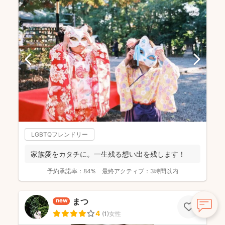
LGBTQフレンドリー
家族愛をカタチに。一生残る想い出を残します！
予約承諾率：
84%
最終アクティブ：
3時間以内
まつ
new
4
(
1
)
女性