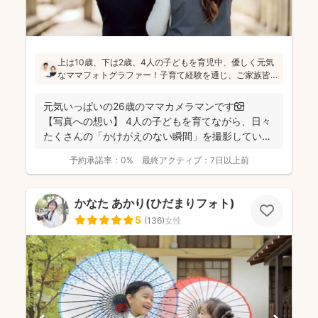
上は10歳、下は2歳、4人の子どもを育児中、優しく元気
なママフォトグラファー！子育て経験を通じ、ご家族皆
さんが一緒に写ってる素敵な写真を残したいという気持
ちを大切にしています！お子さんに無理がないよう、お
元気いっぱいの26歳のママカメラマンです📷
喋りしながら楽しく撮影していきます(^^)
【写真への想い】 4人の子どもを育てながら、日々
たくさんの「かけがえのない瞬間」を撮影してい
ま...
予約承諾率：
0%
最終アクティブ：
7日以上前
かなた あかり(ひだまりフォト)
5
(
136
)
女性