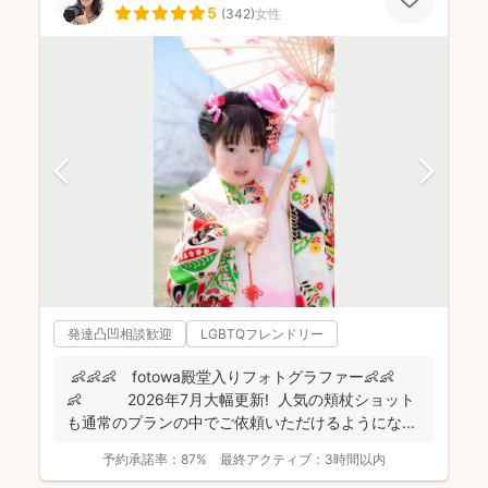
5
(
342
)
女性
発達凸凹相談歓迎
LGBTQフレンドリー
👶👶👶 fotowa殿堂入りフォトグラファー👶👶
👶 2026年7月大幅更新! 人気の頬杖ショット
も通常のプランの中でご依頼いただけるようにな...
予約承諾率：
87%
最終アクティブ：
3時間以内