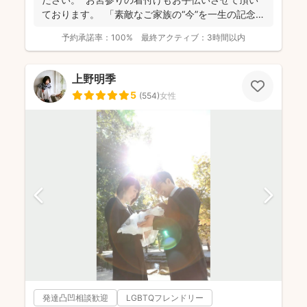
ております。 「素敵なご家族の“今”を一生の記念
に...
予約承諾率：
100%
最終アクティブ：
3時間以内
上野明季
5
(
554
)
女性
発達凸凹相談歓迎
LGBTQフレンドリー