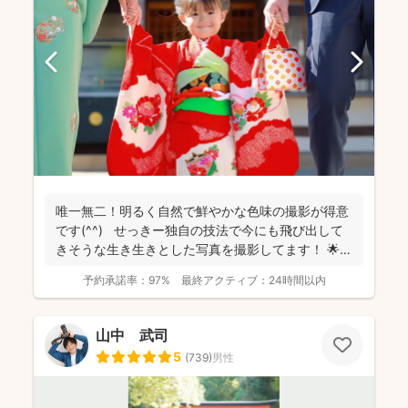
唯一無二！明るく自然で鮮やかな色味の撮影が得意
です(^^) せっきー独自の技法で今にも飛び出して
きそうな生き生きとした写真を撮影してます！ 🌟屋
外撮...
予約承諾率：
97%
最終アクティブ：
24時間以内
山中 武司
5
(
739
)
男性