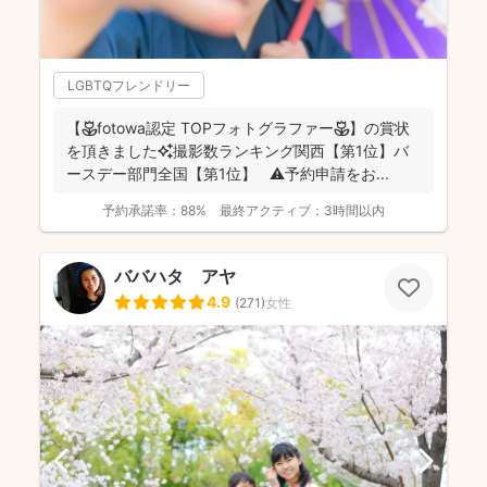
LGBTQフレンドリー
【🌷fotowa認定 TOPフォトグラファー🌷】の賞状
を頂きました✨撮影数ランキング関西【第1位】バ
ースデー部門全国【第1位】 ⚠️予約申請をお...
予約承諾率：
88%
最終アクティブ：
3時間以内
ババハタ アヤ
4.9
(
271
)
女性