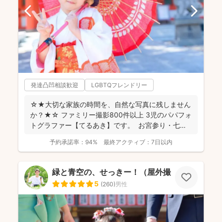
発達凸凹相談歓迎
LGBTQフレンドリー
☆★大切な家族の時間を、自然な写真に残しません
か？★☆ ファミリー撮影800件以上 3児のパパフォ
トグラファー【てるあき】です。 お宮参り・七
五...
予約承諾率：
94%
最終アクティブ：
7日以内
緑と青空の、せっきー！（屋外撮影もお任せ🌟
5
(
260
)
男性