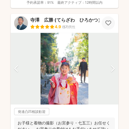
予約承諾率：
91%
最終アクティブ：
12時間以内
寺澤 広勝 (てらざわ ひろかつ）
4.9
(
57
)
男性
発達凸凹相談歓迎
お子様と着物の撮影（お宮参り・七五三）お任せく
ださい。 お宮参りの着付けもお手伝いさせて頂い