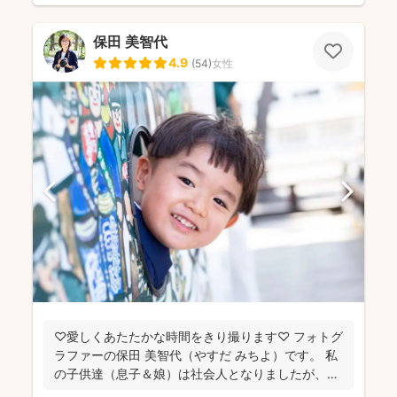
保田 美智代
4.9
(
54
)
女性
♡愛しくあたたかな時間をきり撮ります♡ フォトグ
ラファーの保田 美智代（やすだ みちよ）です。 私
の子供達（息子＆娘）は社会人となりましたが、今
になっ...