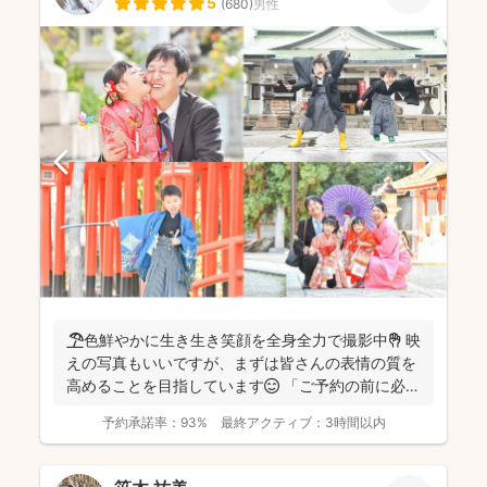
5
(
680
)
男性
🏖️色鮮やかに生き生き笑顔を全身全力で撮影中✊ 映
えの写真もいいですが、まずは皆さんの表情の質を
高めることを目指しています😊 「ご予約の前に必ず
メッセ...
予約承諾率：
93%
最終アクティブ：
3時間以内