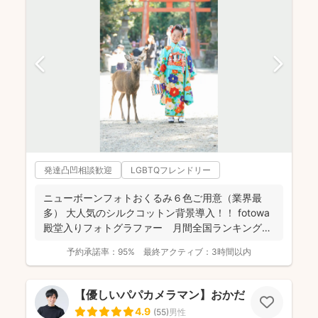
発達凸凹相談歓迎
LGBTQフレンドリー
ニューボーンフォトおくるみ６色ご用意（業界最
多） 大人気のシルクコットン背景導入！！ fotowa
殿堂入りフォトグラファー 月間全国ランキング１
位獲得...
予約承諾率：
95%
最終アクティブ：
3時間以内
【優しいパパカメラマン】おかだ けいた
4.9
(
55
)
男性