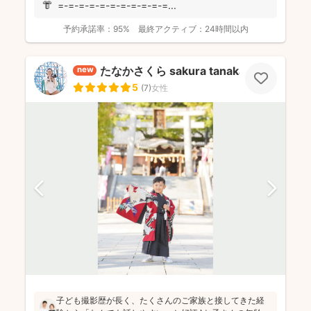
👘 =-=-=-=-=-=-=-=-=-=-=...
予約承諾率：
95%
最終アクティブ：
24時間以内
たなかさくら sakura tanaka
new
5
(
7
)
女性
子ども撮影歴が長く、たくさんのご家族と接してきた経