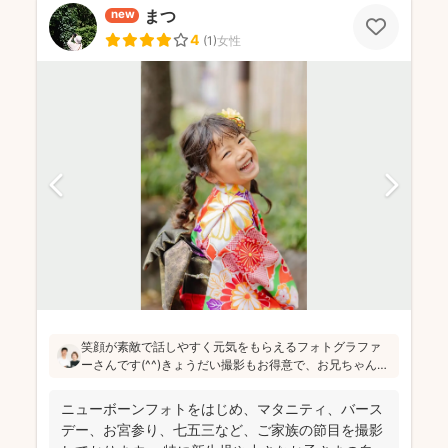
まつ
new
4
(
1
)
女性
笑顔が素敵で話しやすく元気をもらえるフォトグラファ
ーさんです(^^)きょうだい撮影もお得意で、お兄ちゃんお
姉ちゃんが人見知りの場合も、年子の姉妹を育児してい
る経験から、温かくほっこりするような雰囲気で進めて
ニューボーンフォトをはじめ、マタニティ、バース
いくので安心です♪
デー、お宮参り、七五三など、ご家族の節目を撮影