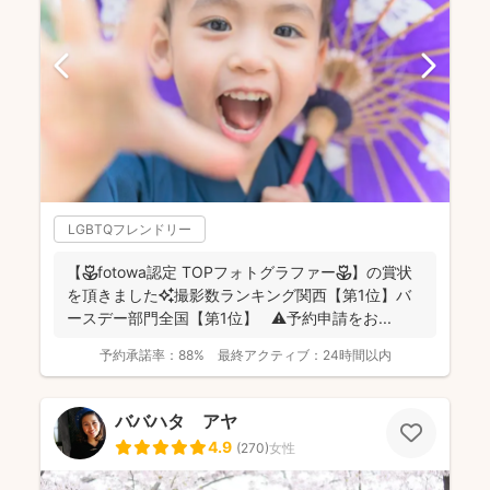
LGBTQフレンドリー
【🌷fotowa認定 TOPフォトグラファー🌷】の賞状
を頂きました✨撮影数ランキング関西【第1位】バ
ースデー部門全国【第1位】 ⚠️予約申請をお...
予約承諾率：
88%
最終アクティブ：
24時間以内
ババハタ アヤ
4.9
(
270
)
女性