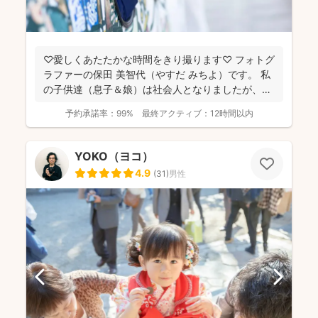
♡愛しくあたたかな時間をきり撮ります♡ フォトグ
ラファーの保田 美智代（やすだ みちよ）です。 私
の子供達（息子＆娘）は社会人となりましたが、今
になっ...
予約承諾率：
99%
最終アクティブ：
12時間以内
YOKO（ヨコ）
4.9
(
31
)
男性