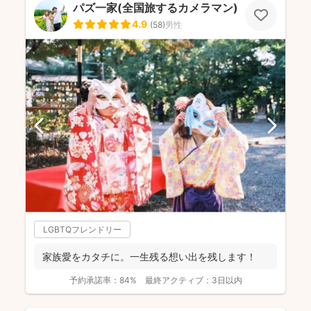
パズ一家(全国旅するカメラマン)
4.9
(
58
)
男性
LGBTQフレンドリー
家族愛をカタチに。一生残る想い出を残します！
予約承諾率：
84%
最終アクティブ：
3日以内