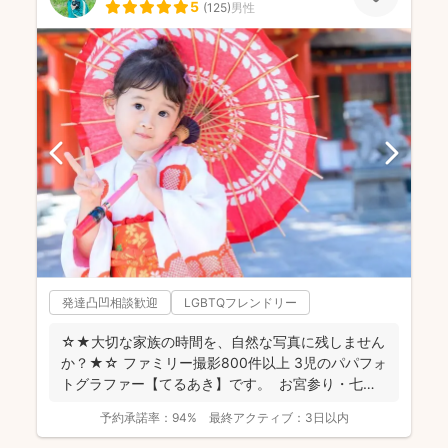
5
(
125
)
男性
発達凸凹相談歓迎
LGBTQフレンドリー
☆★大切な家族の時間を、自然な写真に残しません
か？★☆ ファミリー撮影800件以上 3児のパパフォ
トグラファー【てるあき】です。 お宮参り・七
五...
予約承諾率：
94%
最終アクティブ：
3日以内