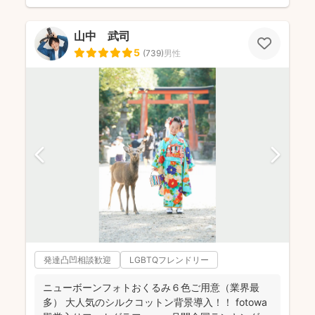
山中 武司
5
(
739
)
男性
発達凸凹相談歓迎
LGBTQフレンドリー
ニューボーンフォトおくるみ６色ご用意（業界最
多） 大人気のシルクコットン背景導入！！ fotowa