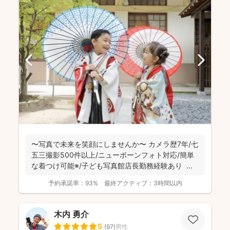
〜写真で未来を笑顔にしませんか〜 カメラ歴7年/七
五三撮影500件以上/ニューボーンフォト対応/簡単
な着つけ可能※/子ども写真館店長勤務経験あり ...
予約承諾率：
93%
最終アクティブ：
3時間以内
木内 勇介
5
(
97
)
男性