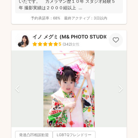
いたです。 カメラマン歴１０年 スタジオ経験５
年 撮影実績は２０００組以上 ...
予約承諾率：
68%
最終アクティブ：
3日以内
イノ メグミ (M& PHOTO STUDIO）
5
(
342
)
女性
発達凸凹相談歓迎
LGBTQフレンドリー