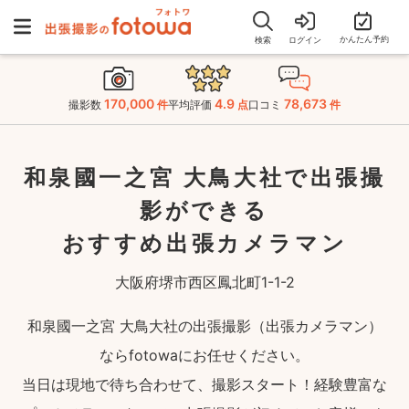
かんたん予約
検索
ログイン
170,000
4.9
78,673
撮影数
件
平均評価
点
口コミ
件
和泉國一之宮 大鳥大社で出張撮
影ができる
おすすめ出張カメラマン
大阪府堺市西区鳳北町1-1-2
和泉國一之宮 大鳥大社の出張撮影（出張カメラマン）
ならfotowaにお任せください。
当日は現地で待ち合わせて、撮影スタート！経験豊富な