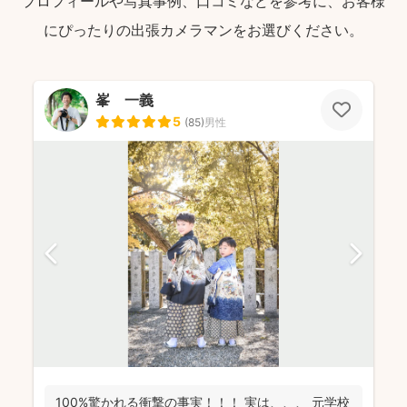
プロフィールや写真事例、口コミなどを参考に、お客様
にぴったりの出張カメラマンをお選びください。
峯 一義
5
(
85
)
男性
100%驚かれる衝撃の事実！！！ 実は、、、 元学校