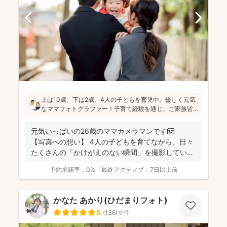
上は10歳、下は2歳、4人の子どもを育児中、優しく元気
なママフォトグラファー！子育て経験を通じ、ご家族皆
さんが一緒に写ってる素敵な写真を残したいという気持
ちを大切にしています！お子さんに無理がないよう、お
元気いっぱいの26歳のママカメラマンです📷
喋りしながら楽しく撮影していきます(^^)
【写真への想い】 4人の子どもを育てながら、日々
たくさんの「かけがえのない瞬間」を撮影してい
ま...
予約承諾率：
0%
最終アクティブ：
7日以上前
かなた あかり(ひだまりフォト)
5
(
136
)
女性