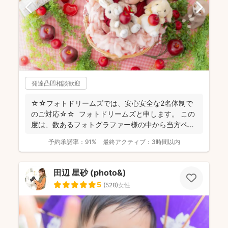
発達凸凹相談歓迎
☆☆フォトドリームズでは、安心安全な2名体制で
のご対応☆☆ フォトドリームズと申します。 この
度は、数あるフォトグラファー様の中から当方ペー
ジをご...
予約承諾率：
91%
最終アクティブ：
3時間以内
田辺 星砂 (photo&)
5
(
528
)
女性