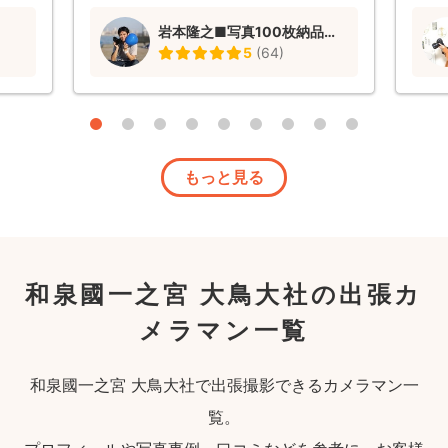
たあの1時間でこれほどまで素敵な瞬間を
は、
岩本隆之■写真100枚納品！和傘レンタルあり〼
たくさん収めていただいたことに、プロの
た何
5
(
64
)
腕前って本当に凄いんだなと感心し、また
てほ
5年間育児を頑張ってきた親にとっても今
しか
回の撮影は最高のご褒美になりました。子
り、
供達が大きくなった時に一緒に見返すのも
てく
楽しみです(*^^*) 岩本さんは前回から変
ばか
わらず誠実なカメラマンさんで、子供達の
って
もっと見る
自由さにも優しく付き合ってくださり、腕
がも
前&人柄共に是非次回のお祝い事でも撮影
メラ
をお願いしたいと思うほど素敵なカメラマ
以外
ンさんです。 この度もありがとうござい
お人
ました。
たお
がな
和泉國一之宮 大鳥大社の出張カ
味が
メラマン一覧
ろで
和泉國一之宮 大鳥大社で出張撮影できるカメラマン一
覧。