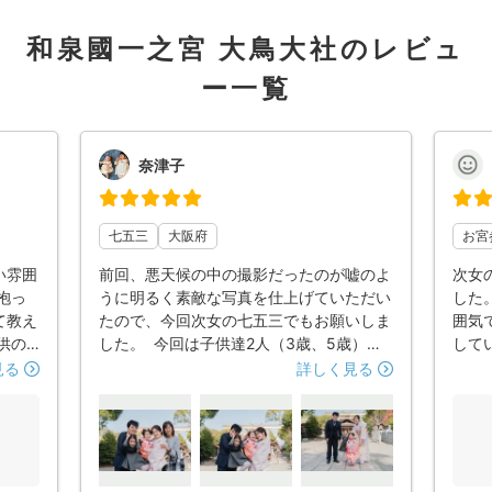
和泉國一之宮 大鳥大社のレビュ
ー一覧
奈津子
七五三
大阪府
お宮
い雰囲
前回、悪天候の中の撮影だったのが嘘のよ
次女
抱っ
うに明るく素敵な写真を仕上げていただい
した
て教え
たので、今回次女の七五三でもお願いしま
囲気
供の
した。 今回は子供達2人（3歳、5歳）と
して
案して
も成長により前回より動きが俊敏になり更
にも
見る
詳しく見る
見える
に撮影難易度が上がっているように思いま
が残
たり、
したが、またまた素晴らしい写真を納品い
の雰
でアド
ただきました。 親として子供の”この瞬
念な
ても
間！”を写真に収めることの難しさを日々
自然
ありが
痛感し、私は何度も逃しているので、たっ
いし