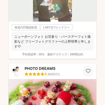
発達凸凹相談歓迎
LGBTQフレンドリー
ニューボーンフォト お宮参り・バースデーフォト撮
影など フリーフォトグラファーの上野明季と申しま
す♡
予約承諾率：
95%
最終アクティブ：
3時間以内
PHOTO DREAMS
5
(
635
)
男性