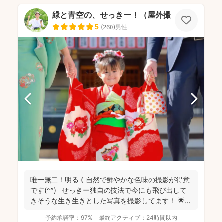
緑と青空の、せっきー！（屋外撮影もお任せ🌟
5
(
260
)
男性
唯一無二！明るく自然で鮮やかな色味の撮影が得意
です(^^) せっきー独自の技法で今にも飛び出して
きそうな生き生きとした写真を撮影してます！ 🌟屋
外撮...
予約承諾率：
97%
最終アクティブ：
24時間以内