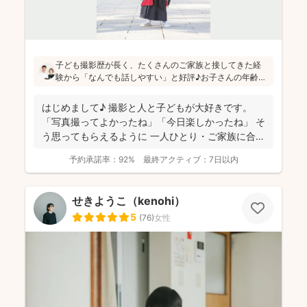
子ども撮影歴が長く、たくさんのご家族と接してきた経
験から「なんでも話しやすい」と好評♪お子さんの年齢や
ペースに合わせたコミュニケーションを心がけていらっ
しゃり、親御さんの要望もしっかり汲み取って撮影を進
はじめまして♪ 撮影と人と子どもが大好きです。
められています(^^)
「写真撮ってよかったね」「今日楽しかったね」 そ
う思ってもらえるように 一人ひとり・ご家族に合わ
せ...
予約承諾率：
92%
最終アクティブ：
7日以内
せきようこ（kenohi）
5
(
76
)
女性