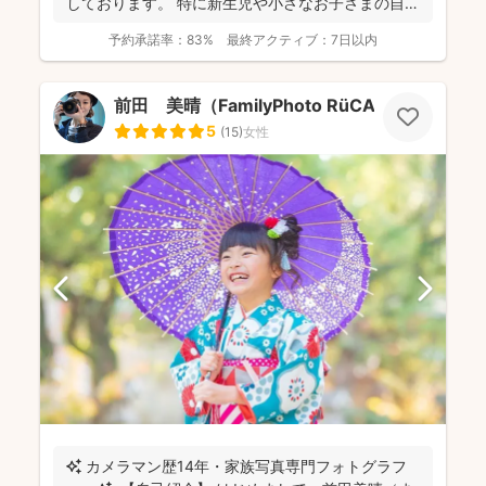
しております。 特に新生児や小さなお子さまの自然
で温かみのあ...
予約承諾率：
83%
最終アクティブ：
7日以内
前田 美晴（FamilyPhoto RüCA）
5
(
15
)
女性
✨ カメラマン歴14年・家族写真専門フォトグラフ