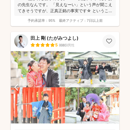
の先生なんです。 「見えなーい」という声が聞こえ
てきそうですが、正真正銘の事実です☆ というこ...
予約承諾率：
95%
最終アクティブ：
7日以上前
田上 剛 (たがみつよし)
5
(
680
)
男性