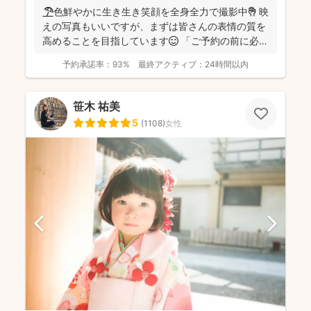
🏖️色鮮やかに生き生き笑顔を全身全力で撮影中✊ 映
えの写真もいいですが、まずは皆さんの表情の質を
高めることを目指しています😊 「ご予約の前に必ず
メッセ...
予約承諾率：
93%
最終アクティブ：
24時間以内
笹木 祐美
5
(
1108
)
女性