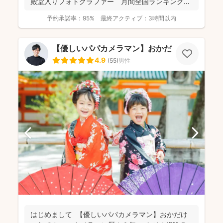
殿堂入りフォトグラファー 月間全国ランキング１
位獲得...
予約承諾率：
95%
最終アクティブ：
3時間以内
【優しいパパカメラマン】おかだ けいた
4.9
(
55
)
男性
はじめまして 【優しいパパカメラマン】おかだけ