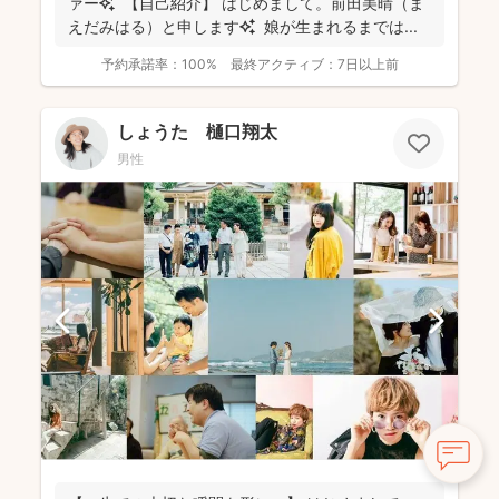
ァー✨ 【自己紹介】 はじめまして。前田美晴（ま
えだみはる）と申します✨ 娘が生まれるまでは...
予約承諾率：
100%
最終アクティブ：
7日以上前
しょうた 樋口翔太
男性