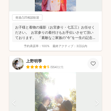
発達凸凹相談歓迎
お子様と着物の撮影（お宮参り・七五三）お任せく
ださい。 お宮参りの着付けもお手伝いさせて頂い
ております。 「素敵なご家族の“今”を一生の記念
に...
予約承諾率：
100%
最終アクティブ：
3日以内
上野明季
5
(
554
)
女性