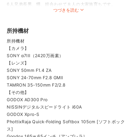
6人兄弟長男、甥、姪合わせて８人の大家族育ちです。
つづきを読む
プロフィールは1番下の姪との写真になります😊
⚠️ご予約リクエストはメッセージ確定後にお願い致します。
fotowa以外でのご予約や移動距離の確認がございます。
所持機材
ニューボーンフォトの対応エリアが広い為、スケジュールが
所持機材
空いていても移動距離、仮予約で対応できない日もございま
【カメラ】
す。
SONY α7III（2420万画素）
⚠️いきなりのご予約リクエストはご遠慮願います。
【レンズ】
SONY 50mm F1.4 ZA
ニューボーンフォトは以下の2つのプランからお選び下さい。
SONY 24-70mm F2.8 GMII
Instagramを参考にご希望のセットをお選びください。
TAMRON 35-150mm F2/2.8
https://www.instagram.com/yosh_i0505
【その他】
yosh_i0505👈インスタ検索で見られます。
GODOX AD300 Pro
❀✿❀✿❀✿❀✿❀✿❀✿❀✿❀✿❀✿❀✿❀✿❀
NISSINデジタルスピードライト i60A
GODOX Xpro-S
ミニプラン（1枠）
PhottixRaja Quick-Folding Softbox 105cm [ソフトボック
合計2〜3パターン
ス]
お包み巻いた籠撮影1パターンと白バック家族撮影+ママとの
Goodox 165w 65インチ［アンブレラ］