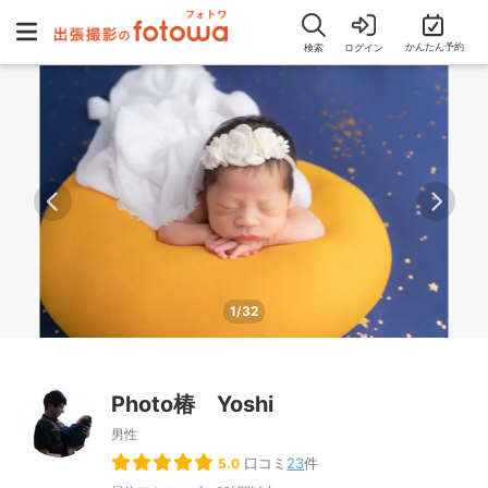
かんたん予約
検索
ログイン
1/32
Photo椿 Yoshi
男性
口コミ
23
件
5.0