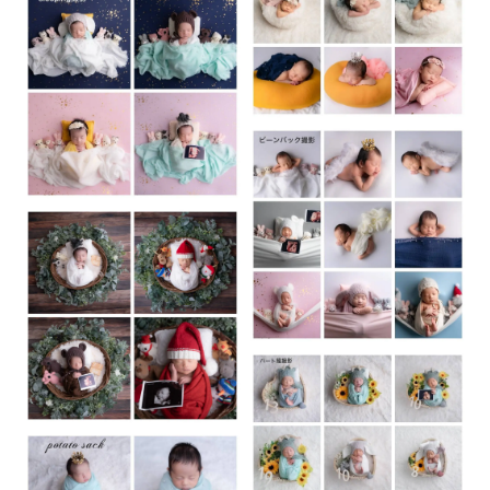
（↓ Instagramを参考にお選びください ↓）
https://www.instagram.com/yosh_i0505
yosh_i0505👈インスタ検索で見られます。
❹ 小物準備
一緒に撮影したい小物がありましたらご用意お願いします。
（指輪・エコー写真・ぬいぐるみなど…）
❀✿❀✿❀✿❀✿❀✿❀✿❀✿❀✿❀✿❀✿❀✿❀
以下コピペして『質問する』からご連絡お願いします。
・生年月日：
・性別：
・体重：
・住所：
・駐車場：
・予約プラン：
・参加人数：
・希望日時：