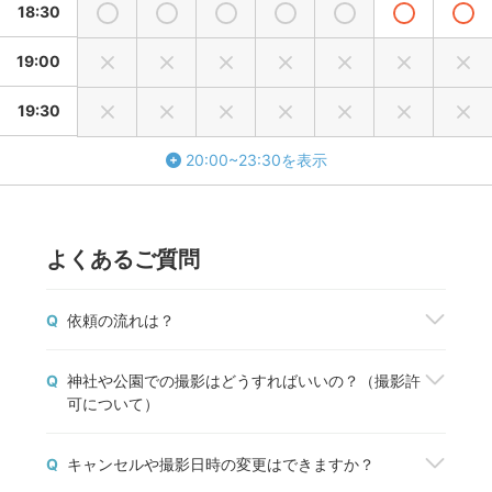
18:30
19:00
19:30
20:00~23:30を表示
よくあるご質問
Q
依頼の流れは？
撮影を依頼したいフォトグラファーが見つかった
Q
神社や公園での撮影はどうすればいいの？（撮影許
ら、「予約する」ボタンから撮影を申込みましょ
可について）
う。fotowaから撮影契約成立のメールが届いた
ら、正式に予約が完了します。
神社や公園などの施設で撮影する場合は、管理者の
予約前に質問や相談しておきたいことがある場合
Q
キャンセルや撮影日時の変更はできますか？
方に必ずご確認をお願いします。
は、「質問する」ボタンからフォトグラファーと1
撮影許可の取り方については
こちら
、出張撮影禁止