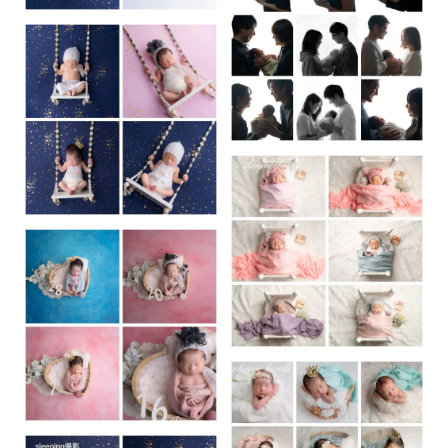
ください。
⑶撮影時間の少し前に沐浴するとお顔も綺麗になり撮影前の
授乳でよりよく眠ってくれます。
⑷カメラマン到着20分前にいつもより多めにミルクを作って
いただき（120ml〜160ml程度）授乳お願いします。 残った
分は撮影中に使わせていただく事がございます。
❷ 駐車場
車移動のため無料駐車場のご用意をお願いします。
40kg以上の荷物がある為、駐車場からご自宅まで距離がある
場合はご相談ください。
※fotowa規定では有料駐車場の場合フォトグラファー負担とな
りますので無料駐車場のご用意をお願いしております。
⚠️違法駐車や駐車場がない場合はお受けできません。
❸ 希望セット
ミニプラン：ご希望セット1パターンお選びください。
籠またはビーンバックのセットになります。
スタンダード：ご希望セット4パターンお選びください。
籠またはビーンバックのセット2つお好きなポーズ2つになり
ます。