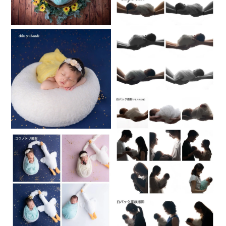
赤ちゃんの安心安全はもちろんのこと、負担をかけない撮影
をしております。
赤ちゃんに負担のかかる撮影はお断りしていますのでご注意
ください。
名古屋市内からお伺いいたしますので遠方の方はお受け出来
ないプランがございますのでご確認お願いいたします。
当日の赤ちゃんの状況次第でお時間前後する可能性がありま
すので撮影前後は余裕のあるスケジュールでお願いいたしま
す。
❀✿❀✿❀✿❀✿❀✿❀✿❀✿❀✿❀✿❀✿❀✿❀
〜アートニューボーンフォトご予約の方へ〜
※ ライティングを行うため天候に左右されず夜でも日中同様の
クオリティで撮影できます。
❶ スペース･授乳『撮影当日の準備』
⑴家具などない4帖〜6帖のスペースをご用意下さい。
広いスペースがない場合2m×2mご用意ください。
※ライティングを行うため窓際でなくてもOKです。
⑵カメラマンが到着する3時間前に授乳して、お腹を空かせて