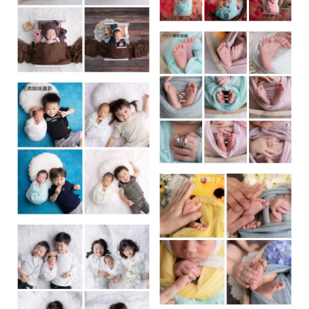
❀✿❀✿❀✿❀✿❀✿❀✿❀✿❀✿❀✿❀✿❀✿❀
1枠予約の場合、名古屋市守山区から50km以内（移動90分）
までとさせていただいておりますが、ご予約の撮影場所から
近い場合は対応可能となりますので一度ご相談ください。