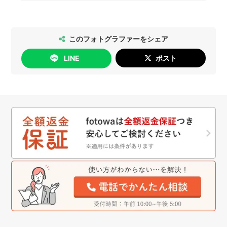
対1でコミュニケーションをすることができます。
2026年5月14日以降のご予約については、以下の
の神社・仏閣の一覧は
こちら
をご確認ください。
通りにお手続きいただけます。
[日時変更]
このフォトグラファーをシェア
無料で行っていただけます。
LINE
ポスト
[キャンセル]
撮影日の4日前まで：無料
撮影日の3日前以降：キャンセル料が発生します
詳細は
こちら
をご確認ください。