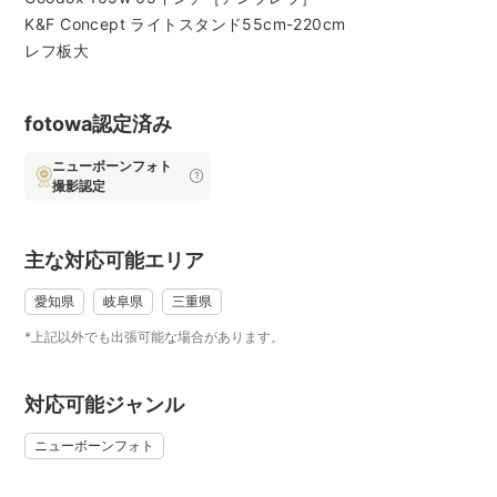
ツーショット撮影となります。（籠撮影2パターンも可）
K&F Concept ライトスタンド55cm-220cm
所要時間：1時間(小物貸出・出張費込み)
レフ板大
※前後のお時間に余裕をもっていただければ細かくも撮影出来
ますのでよろしくお願いいたします。
機材設置撤去などに１５分前後かかります。
fotowa認定済み
納品：アートレタッチ写真20枚〜25枚（7日以内）
ニューボーンフォト
アートレタッチ希望しない場合納品枚数を増やすことができ
撮影認定
ます。（事前にお伝えください）
(1枠料金)平日 24,200円（税込）
土・日・祝日 29,700円（税込）
主な対応可能エリア
遠方のご予約は2枠のスタンダードプランからお願いします。
愛知県
岐阜県
三重県
*上記以外でも出張可能な場合があります。
❀✿❀✿❀✿❀✿❀✿❀✿❀✿❀✿❀✿❀✿❀✿❀
❀✿❀✿❀✿❀✿❀✿❀✿❀✿❀✿❀✿❀✿❀✿❀
対応可能ジャンル
スタンダードプラン（2枠）
ニューボーンフォト
合計4〜5パターン
ベッドやカゴに入ったお包みセットを2パターン+ご希望の撮