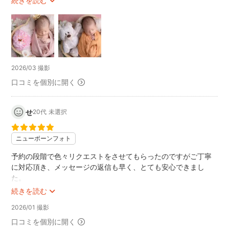
続きを読む
も懐いて楽しそうでした！
仕上がりもとても素敵でイメージ通りで大満足です♪
またお願いしたいです⭐︎⭐︎
ありがとうございました！
2026/03 撮影
口コミを個別に開く
せ
20代
未選択
ニューボーンフォト
予約の段階で色々リクエストをさせてもらったのですがご丁寧
に対応頂き、メッセージの返信も早く、とても安心できまし
た。
仕上がりも想像通りで大満足です！！
続きを読む
また機会があればお願いしたいです。
2026/01 撮影
口コミを個別に開く