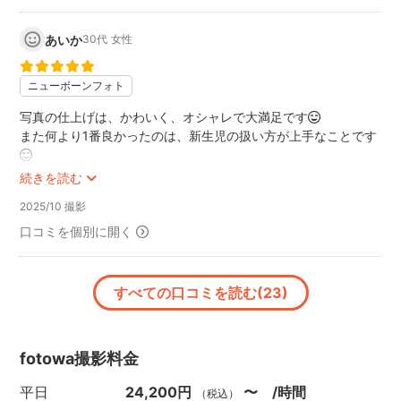
あいか
30代
女性
ニューボーンフォト
写真の仕上げは、かわいく、オシャレで大満足です😄
また何より1番良かったのは、新生児の扱い方が上手なことです
😊
赤ちゃんをあやしながら、そのテクニックも教えていただけた
続きを読む
ので、かなり安心感がありました😊
2025/10 撮影
ニューボーンフォトという家族の大切なワンシーンをYoshiさん
に撮って頂けて、本当に良かったです😆
口コミを個別に開く
また写真を撮る機会があれば、是非お願いしたいです！
ありがとうございました😊
すべての口コミを読む(23)
fotowa撮影料金
平日
24,200円
〜 /時間
（税込）