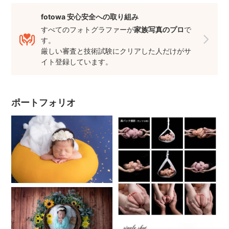
影2パターン+ご提案1つ。
足、手、などのパーツ撮りもございます。
fotowa 安心安全への取り組み
その他、裸黒バック・ブランコ・兄弟撮影・チンオンハン
すべてのフォトグラファーが
家族写真のプロ
で
ズ・ポテトサック、裸天使、白バック家族撮影
す。
厳しい審査と技術試験にクリアした人だけがサ
所要時間：2時間(小物貸出・出張費込み)
イト登録しています。
機材設置撤去などに１５分前後かかります。
納品：アートレタッチ写真45枚〜50枚（7日以内）
アートレタッチ希望しない場合納品枚数を増やすことができ
ます。（事前にお伝えください）
ポートフォリオ
料金：(2枠料金)平日 48,400円（税込）
土・日・祝日59,400円（税込）
ご予約方法は1時間の予約を2回行ってください。
（例：13:00~14:00と14:00~15:00）
❀✿❀✿❀✿❀✿❀✿❀✿❀✿❀✿❀✿❀✿❀✿❀
⚠️『裸黒バック・ブランコ・兄弟撮影・チンオンハンズ・ポ
テトサック、裸天使』はスタンダードプラン以上から対応と
なります。