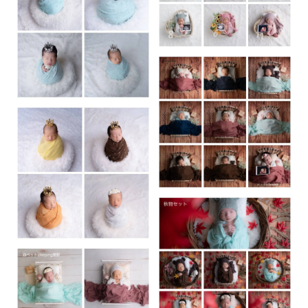
❀✿❀✿❀✿❀✿❀✿❀✿❀✿❀✿❀✿❀✿❀✿❀
アートニューボーンは生後14日までに
撮影することをおすすめしています。
14日まではお腹の中の記憶を
再現することによって安心して眠ります。
肌荒れもしにくい期間でもあります！
14日過ぎても生後4週間までは撮影可能です。
※１ヶ月でおよそ1.5倍になります。
撮影できる時期がとても短いので
妊娠中の方は仮予約をオススメしております。
アートニューボーンフォトはライティング撮影のため、ご自
宅でスタジオと同じクオリティで撮影できます。
ライティング、セット、寝かしつけ、お包みなどで20分前後
はお時間がかかりますのでその間に授乳をお願いしておりま
す。
おめ目ぱっちりでもしっかりと撮影を行っています。
プロップスなどの小物は全て高品質となり、アートディレク
ションはお任せください。