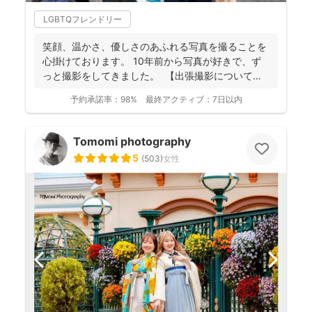
LGBTQフレンドリー
笑顔、温かさ、優しさのあふれる写真を撮ることを
心掛けております。 10年前から写真が好きで、ず
っと撮影をしてきました。 【出張撮影について】
...
予約承諾率：
98%
最終アクティブ：
7日以内
Tomomi photography
5
(
503
)
女性