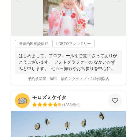
発達凸凹相談歓迎
LGBTQフレンドリー
はじめまして。プロフィールをご覧下さってありが
とうございます。 フォトグラファーの なかいかず
みと申します。 七五三撮影やお宮参りを中心に家
族写真...
予約承諾率：
98%
最終アクティブ：
24時間以内
モロズミケイタ
5
(
1288
)
男性