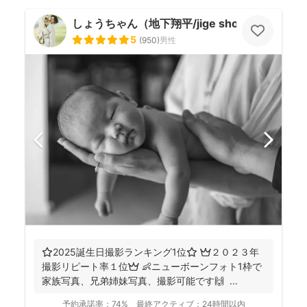
しょうちゃん（地下翔平/jige shohe）
5
(
950
)
男性
⭐️2025誕生日撮影ランキング1位⭐️ 👑２０２３年
撮影リピート率１位👑 👶ニューボーンフォト1枠で
家族写真、兄弟姉妹写真、撮影可能です🙌 ...
予約承諾率：
74%
最終アクティブ：
24時間以内