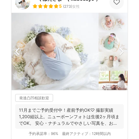
5
(
273
)
女性
発達凸凹相談歓迎
11月までご予約受付中！産前予約OK♡ 撮影実績
1,200組以上。ニューボーンフォトは生後2ヶ月頃ま
でOK。 安心・ナチュラルでやさしい写真を、お子
さ...
予約承諾率：
96%
最終アクティブ：
12時間以内