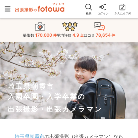
かんたん予約
検索
ログイン
170,000
4.9
78,654
撮影数
件
平均評価
点
口コミ
件
埼玉県朝霞市
入園卒園・入学卒業の
出張撮影・出張カメラマン
埼玉県朝霞市
の出張撮影（出張カメラマン）なら