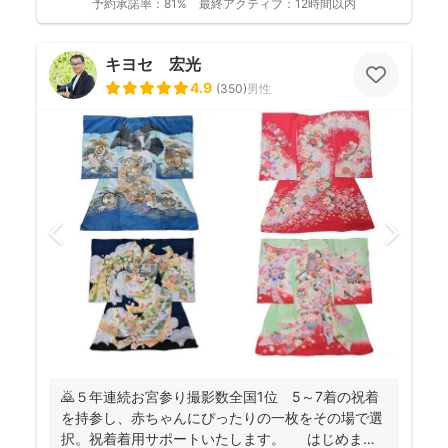
予約承諾率：
81%
最終アクティブ：
12時間以内
キヨセ 宏光
4.9
(
350
)
男性
🙇５年連続お宮参り撮影数全国1位 5～7着の祝着
を持参し、赤ちゃんにぴったりの一枚をその場で選
択。祝着着用サポートいたします。 はじめまし