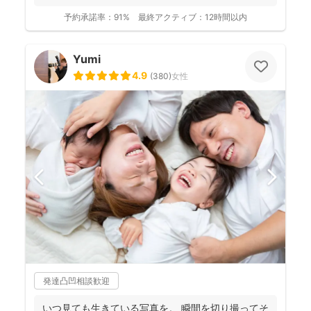
て。フォ...
予約承諾率：
91%
最終アクティブ：
12時間以内
Yumi
4.9
(
380
)
女性
発達凸凹相談歓迎
いつ見ても生きている写真を。 瞬間を切り撮ってそ