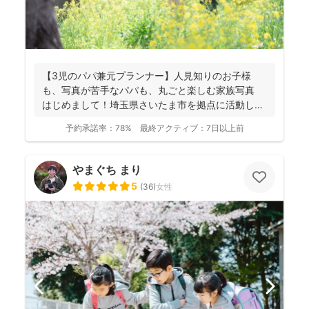
【3児のパパ兼元プランナー】人見知りのお子様
も、写真が苦手なパパも、丸ごと楽しむ家族写真
はじめまして！埼玉県さいたま市を拠点に活動して
おります、フ...
予約承諾率：
78%
最終アクティブ：
7日以上前
やまぐち まり
5
(
36
)
女性