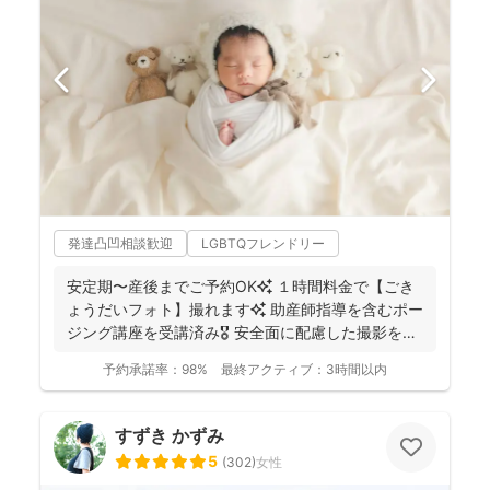
発達凸凹相談歓迎
LGBTQフレンドリー
安定期〜産後までご予約OK✨ １時間料金で【ごき
ょうだいフォト】撮れます✨ 助産師指導を含むポー
ジング講座を受講済み🎖️ 安全面に配慮した撮影を行
っ...
予約承諾率：
98%
最終アクティブ：
3時間以内
すずき かずみ
5
(
302
)
女性