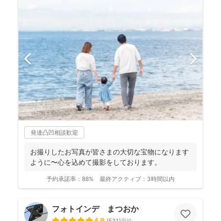
発達凸凹相談歓迎
お撮りしたお写真が皆さまの大切な宝物になります
ように〜心を込めて撮影をしております。
予約承諾率：
88%
最終アクティブ：
3時間以内
フォトインデ まつおか
4.9
(
531
)
男性