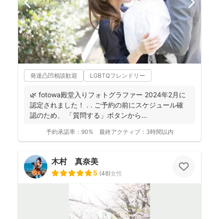
発達凸凹相談歓迎
LGBTQフレンドリー
🌿 fotowa殿堂入りフォトグラファー 2024年2月に
認定されました！ . . ご予約の前にスケジュール確
認のため、 「質問する」ボタンから...
予約承諾率：
90%
最終アクティブ：
3時間以内
木村 真奈美
5
(
48
)
女性