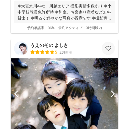
❁大宮氷川神社、川越エリア 撮影実績多数あり ❁小
中学校教員免許所持 ❁和傘、お宮参り産着など無料
貸出！ ❁明るく鮮やかな写真が得意です ❁撮影実...
予約承諾率：
96%
最終アクティブ：
3時間以内
うえのその よしき
5
(
23
)
男性