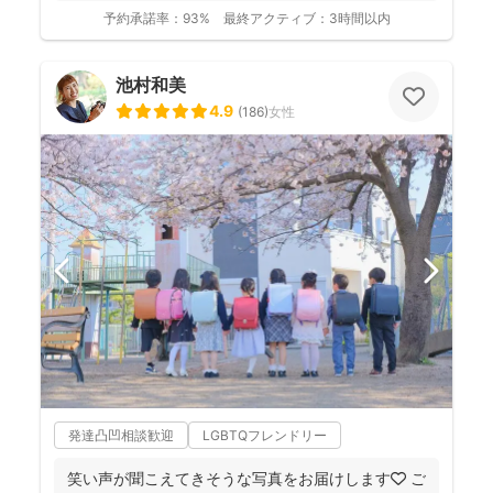
予約承諾率：
93%
最終アクティブ：
3時間以内
池村和美
4.9
(
186
)
女性
発達凸凹相談歓迎
LGBTQフレンドリー
笑い声が聞こえてきそうな写真をお届けします🧡 ご