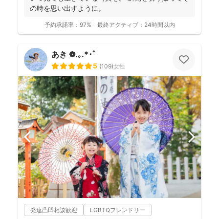
の時を思い出すように。
予約承諾率：
97%
最終アクティブ：
24時間以内
あき ❁.｡.*･ﾟ
5
(
109
)
女性
発達凸凹相談歓迎
LGBTQフレンドリー