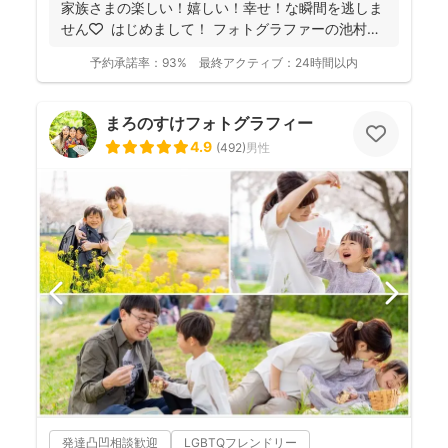
家族さまの楽しい！嬉しい！幸せ！な瞬間を逃しま
せん🧡 ⁡ はじめまして！ フォトグラファーの池村
和...
予約承諾率：
93%
最終アクティブ：
24時間以内
まろのすけフォトグラフィー
4.9
(
492
)
男性
発達凸凹相談歓迎
LGBTQフレンドリー