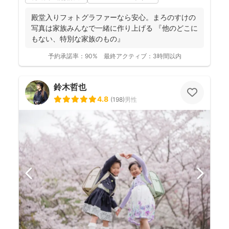
殿堂入りフォトグラファーなら安心。まろのすけの
写真は家族みんなで一緒に作り上げる 『他のどこに
もない、特別な家族のもの』
予約承諾率：
90%
最終アクティブ：
3時間以内
鈴木哲也
4.8
(
198
)
男性