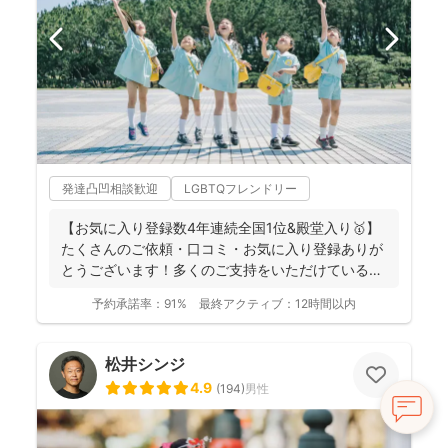
発達凸凹相談歓迎
LGBTQフレンドリー
【お気に入り登録数4年連続全国1位&殿堂入り🥇】
たくさんのご依頼・口コミ・お気に入り登録ありが
とうございます！多くのご支持をいただけているこ
とが、...
予約承諾率：
91%
最終アクティブ：
12時間以内
松井シンジ
4.9
(
194
)
男性