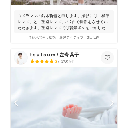
カメラマンの鈴木哲也と申します。撮影には「標準
レンズ」と「望遠レンズ」の2台で撮影をさせてい
ただきます。望遠レンズでは背景ボケをいかしたお
写真を撮影させて...
予約承諾率：
87%
最終アクティブ：
3日以内
t s u t s u m / 左嵜 葉子
5
(
1078
)
女性