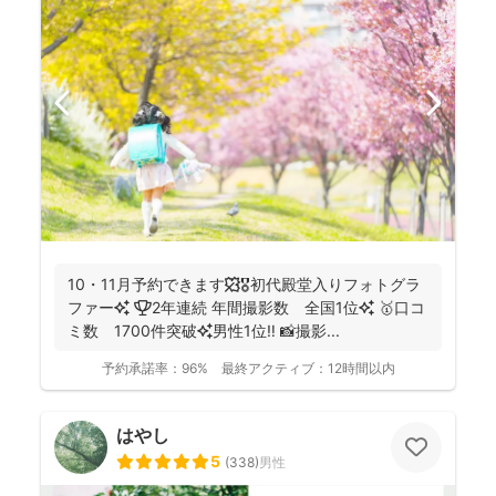
10・11月予約できます🍁🎖初代殿堂入りフォトグラ
ファー✨ 🏆2年連続 年間撮影数 全国1位✨ 🥇口コ
ミ数 1700件突破✨男性1位‼️ 📸撮影...
予約承諾率：
96%
最終アクティブ：
12時間以内
はやし
5
(
338
)
男性