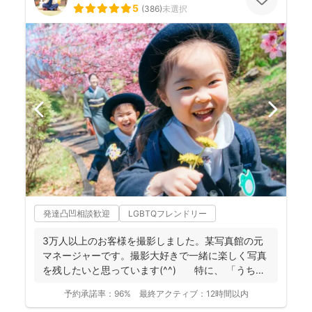
5
(
386
)
未選択
発達凸凹相談歓迎
LGBTQフレンドリー
3万人以上のお客様を撮影しました。某写真館の元
マネージャーです。撮影大好きで一緒に楽しく写真
を残したいと思っています(^^) 特に、 「うち
の...
予約承諾率：
96%
最終アクティブ：
12時間以内