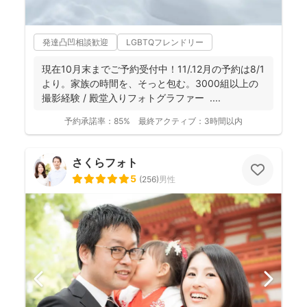
発達凸凹相談歓迎
LGBTQフレンドリー
現在10月末までご予約受付中！11/.12月の予約は8/1
より。家族の時間を、そっと包む。3000組以上の
撮影経験 / 殿堂入りフォトグラファー ....
予約承諾率：
85%
最終アクティブ：
3時間以内
さくらフォト
5
(
256
)
男性