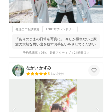
発達凸凹相談歓迎
LGBTQフレンドリー
『ありのままの日常を写真に』 今しか撮れないご家
族の大切な思い出を残すお手伝いをさせてください
予約承諾率：
98%
最終アクティブ：
24時間以内
なかい かずみ
5
(
322
)
女性