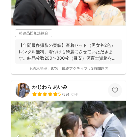
発達凸凹相談歓迎
【年間最多撮影の実績】産着セット（男女各2色）
レンタル無料。着付けも綺麗にさせていただきま
す。納品枚数200〜300枚（目安）保育士資格を持
つ妻の監修の下...
予約承諾率：
97%
最終アクティブ：
3時間以内
かじわら あいみ
5
(
591
)
女性