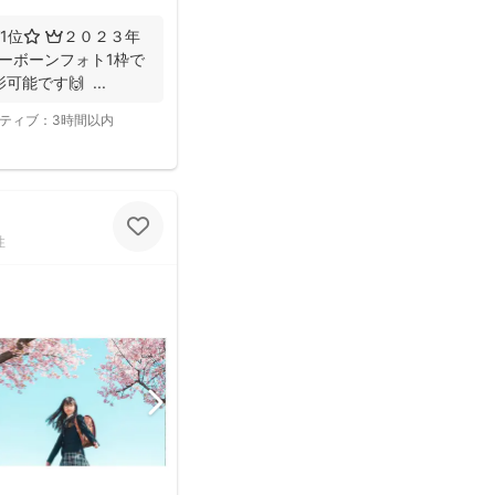
1位⭐️ 👑２０２３年
ューボーンフォト1枠で
能です🙌 ...
ティブ：
3時間以内
性