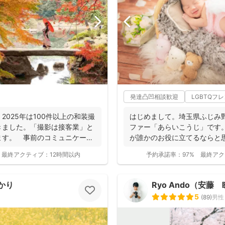
発達凸凹相談歓迎
LGBTQフ
2025年は100件以上の和装撮
はじめまして。埼玉県ふじみ
きました。「撮影は接客業」と
ファー「あらいこうじ」です
ます。 事前のコミュニケーシ
が誰かのお役に立てるならと思い
ラファ...
最終アクティブ：
12時間以内
予約承諾率：
97%
最終アク
かり
Ryo Ando（安藤
5
(
89
)
男性