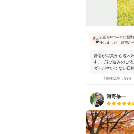
以前もfotowaで
帰しました！以前か
た」「納品が早い」
と好評です♪特にニ
愛情が写真から溢れ
し、クオリティ高いお
す。 飛び込みのご依
ダーが空いてない日時
き...
予約承諾率：
89%
河野修一