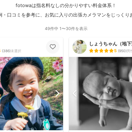
fotowaは指名料なしの分かりやすい料金体系！
例・口コミを参考に、お気に入りの出張カメラマンをじっくり
49件中 1〜30件を表示
しょうちゃん（地下翔平/
5
5
(
386
)
未選択
(
950
)
男