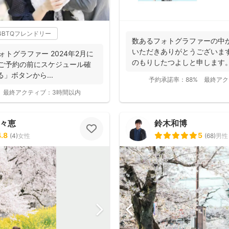
GBTQフレンドリー
数あるフォトグラファーの中
いただきありがとうございま
りフォトグラファー 2024年2月に
のもりしたつよしと申します
. ご予約の前にスケジュール確
に撮影...
」ボタンから...
予約承諾率：
88%
最終アク
最終アクティブ：
3時間以内
百々恵
鈴木和博
4.8
5
(
4
)
女性
(
68
)
男性