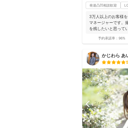
発達凸凹相談歓迎
L
3万人以上のお客様
マネージャーです。
を残したいと思ってい
の...
予約承諾率：
96%
かじわら あ