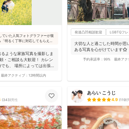
発達凸凹相談歓迎
LGBTQフ
活動していた人気フォトグラファーが復
ら「明るく丁寧に対応してもらえ
大切な人と過ごした時間が思
「赤ちゃんへの対応が優しく安心」
ある写真を心がけています⭐️
ューボーンフォトは様々な研修を受講
出るような家族写真を撮影しま
写真をお届けされています(^^)
頼・ご相談も大歓迎！ カレン
予約承諾率：
99%
最終アク
でも、 場所によっては出張で
最終アクティブ：
12時間以内
あらい こうじ
5
4.9
(
343
)
男性
(
119
)