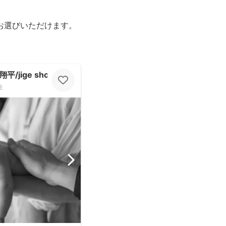
お選びいただけます。
jige shohe）
性