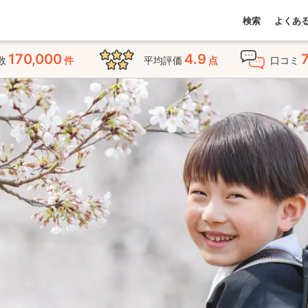
検索
よくあ
170,000
4.9
数
件
平均評価
点
口コミ