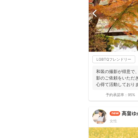
LGBTQフレンドリー
和装の撮影が得意で、
影のご依頼をいただ
心得て活動しており
ョンにより...
予約承諾率：
95%
髙畠ゆ
new
女性