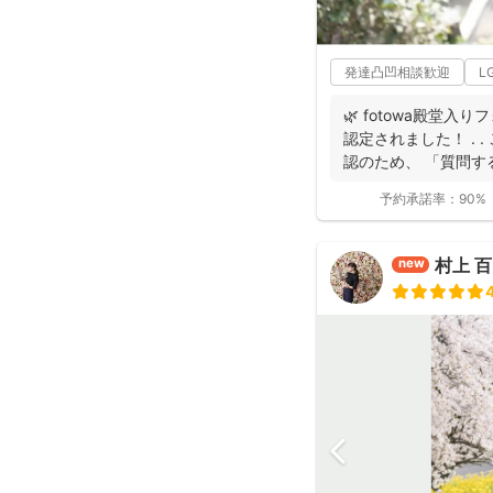
発達凸凹相談歓迎
L
🌿 fotowa殿堂入
認定されました！ . 
認のため、 「質問する
予約承諾率：
90%
村上 
new