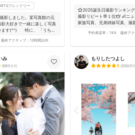
GBTQフレンドリー
⭐️2025誕生日撮影ランキング
撮影リピート率１位👑 👶ニ
を撮影しました。某写真館の元
家族写真、兄弟姉妹写真、撮影可
撮影大好きで一緒に楽しく写真
ます(^^) 特に、 「うち
予約承諾率：
74%
最終アク
最終アクティブ：
12時間以内
いみ
もりしたつよし
5
5
(
591
)
女性
(
255
)
男