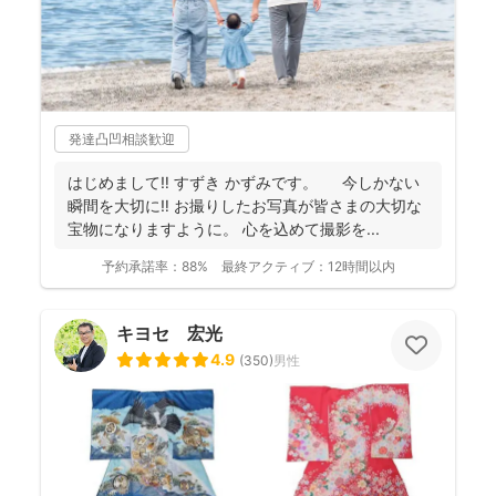
発達凸凹相談歓迎
はじめまして‼︎ すずき かずみです。 今しかない
瞬間を大切に‼︎ お撮りしたお写真が皆さまの大切な
宝物になりますように。 心を込めて撮影を...
予約承諾率：
88%
最終アクティブ：
12時間以内
キヨセ 宏光
4.9
(
350
)
男性