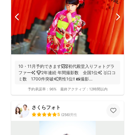
10・11月予約できます🍁🎖初代殿堂入りフォトグラ
ファー✨ 🏆2年連続 年間撮影数 全国1位✨ 🥇口コ
ミ数 1700件突破✨男性1位‼️ 📸撮影...
予約承諾率：
96%
最終アクティブ：
12時間以内
さくらフォト
5
(
256
)
男性