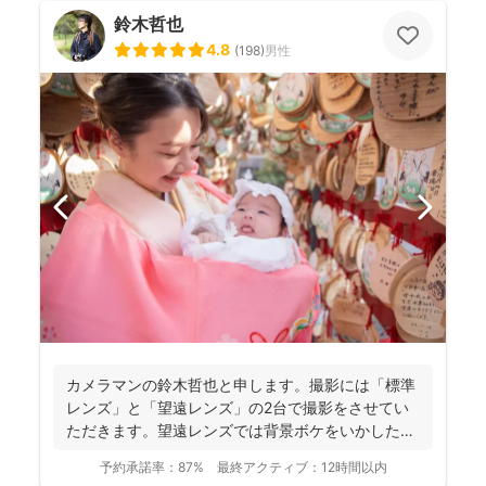
鈴木哲也
4.8
(
198
)
男性
カメラマンの鈴木哲也と申します。撮影には「標準
レンズ」と「望遠レンズ」の2台で撮影をさせてい
ただきます。望遠レンズでは背景ボケをいかしたお
写真を撮影させて...
予約承諾率：
87%
最終アクティブ：
12時間以内