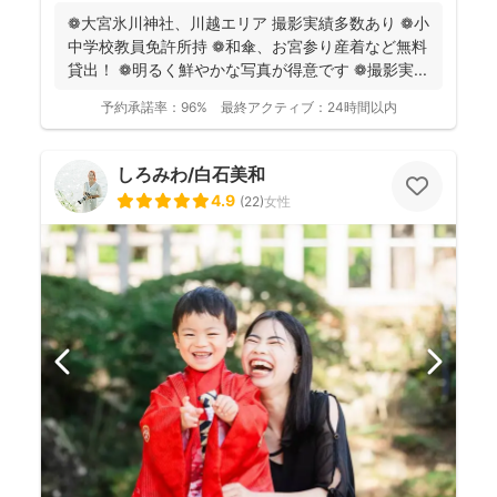
❁大宮氷川神社、川越エリア 撮影実績多数あり ❁小
中学校教員免許所持 ❁和傘、お宮参り産着など無料
貸出！ ❁明るく鮮やかな写真が得意です ❁撮影実...
予約承諾率：
96%
最終アクティブ：
24時間以内
しろみわ/白石美和
4.9
(
22
)
女性