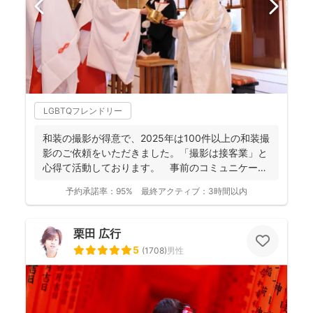
LGBTQフレンドリー
和装の撮影が得意で、2025年は100件以上の和装撮
影のご依頼をいただきました。「撮影は接客業」と
心得て活動しております。 事前のコミュニケーシ
ョンにより...
予約承諾率：
95%
最終アクティブ：
3時間以内
栗田 広行
5
(
1708
)
男性