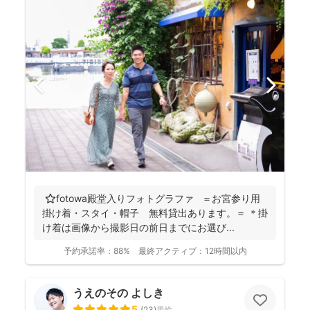
⭐️fotowa殿堂入りフォトグラファ ＝お宮参り用
掛け着・スタイ・帽子 無料貸出あります。＝ ＊掛
け着は画像から撮影日の前日までにお選び...
予約承諾率：
88%
最終アクティブ：
12時間以内
うえのその よしき
5
(
23
)
男性