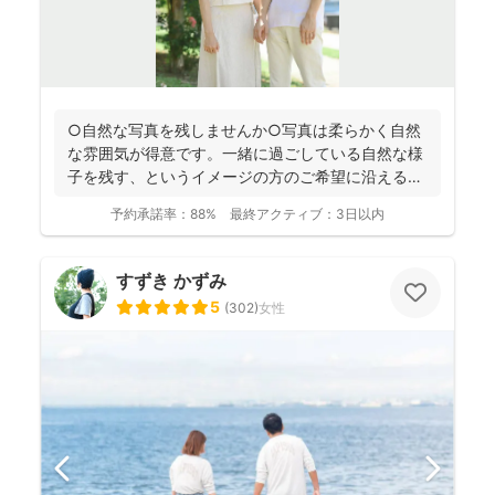
○自然な写真を残しませんか○写真は柔らかく自然
な雰囲気が得意です。一緒に過ごしている自然な様
子を残す、というイメージの方のご希望に沿えるか
と思います。 ...
予約承諾率：
88%
最終アクティブ：
3日以内
すずき かずみ
5
(
302
)
女性