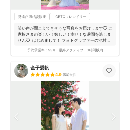
発達凸凹相談歓迎
LGBTQフレンドリー
笑い声が聞こえてきそうな写真をお届けします🧡 ご
家族さまの楽しい！嬉しい！幸せ！な瞬間を逃しま
せん🧡 ⁡ はじめまして！ フォトグラファーの池村
和...
予約承諾率：
93%
最終アクティブ：
3時間以内
金子愛帆
4.9
(
50
)
女性