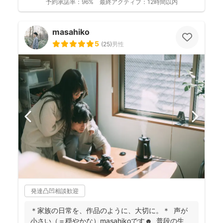
予約承諾率：
96%
最終アクティブ：
12時間以内
masahiko
5
(
25
)
男性
発達凸凹相談歓迎
＊家族の日常を、作品のように、大切に。＊ 声が
小さい（＝穏やかな）masahikoです☻ 普段の生