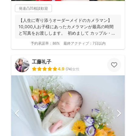
発達凸凹相談歓迎
【人生に寄り添うオーダーメイドのカメラマン】
10,000人お子様にあったカメラマンが最高の時間
と写真をお渡しします。 初めまして カップル・
フ...
予約承諾率：
86%
最終アクティブ：
7日以内
工藤礼子
4.9
(
74
)
女性