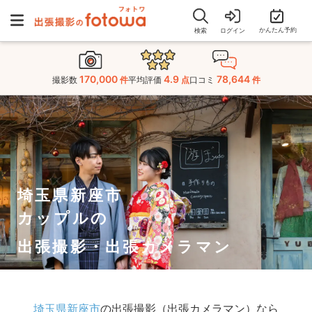
かんたん予約
検索
ログイン
170,000
4.9
78,644
撮影数
件
平均評価
点
口コミ
件
埼玉県新座市
カップルの
出張撮影・出張カメラマン
埼玉県新座市
の出張撮影（出張カメラマン）なら