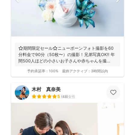
⭐️期間限定セール⭐️ニューボーンフォト撮影を60
分料金で90分（50枚〜）の撮影！兄弟写真OK!! 年
間500人ほどの小さいお子さんや赤ちゃんを撮
影！...
予約承諾率：
100%
最終アクティブ：
3時間以内
木村 真奈美
5
(
48
)
女性