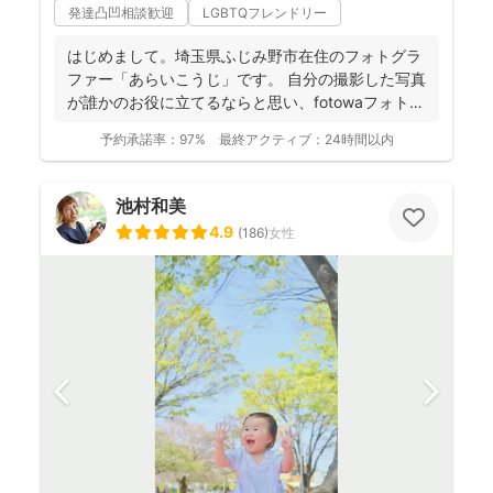
発達凸凹相談歓迎
LGBTQフレンドリー
はじめまして。埼玉県ふじみ野市在住のフォトグラ
ファー「あらいこうじ」です。 自分の撮影した写真
が誰かのお役に立てるならと思い、fotowaフォトグ
ラファ...
予約承諾率：
97%
最終アクティブ：
24時間以内
池村和美
4.9
(
186
)
女性