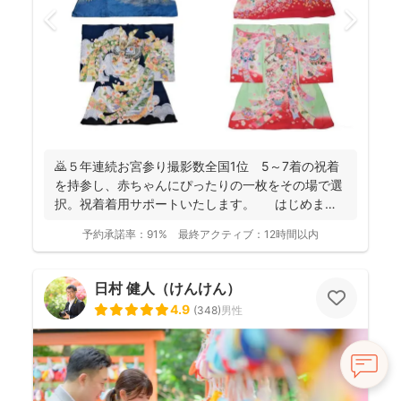
🙇５年連続お宮参り撮影数全国1位 5～7着の祝着
を持参し、赤ちゃんにぴったりの一枚をその場で選
択。祝着着用サポートいたします。 はじめまし
て。フォ...
予約承諾率：
91%
最終アクティブ：
12時間以内
日村 健人（けんけん）
4.9
(
348
)
男性