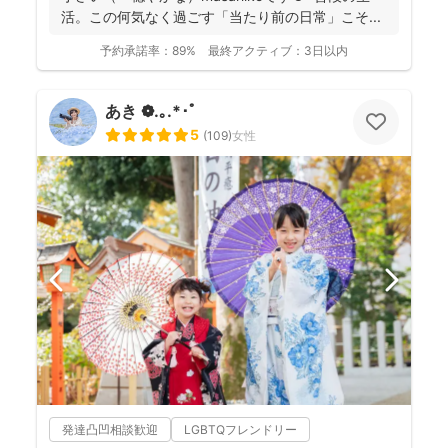
活。この何気なく過ごす「当たり前の日常」こそ...
予約承諾率：
89%
最終アクティブ：
3日以内
あき ❁.｡.*･ﾟ
5
(
109
)
女性
発達凸凹相談歓迎
LGBTQフレンドリー