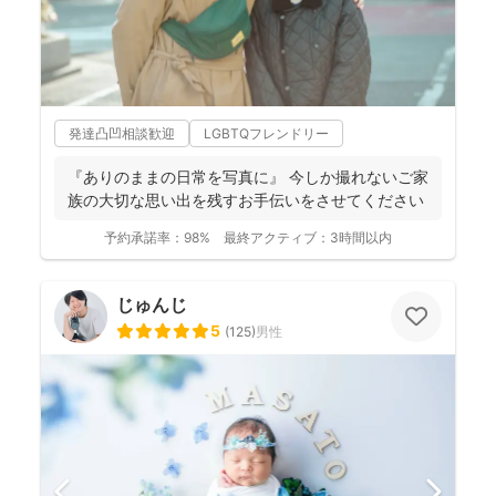
発達凸凹相談歓迎
LGBTQフレンドリー
『ありのままの日常を写真に』 今しか撮れないご家
族の大切な思い出を残すお手伝いをさせてください
予約承諾率：
98%
最終アクティブ：
3時間以内
じゅんじ
5
(
125
)
男性