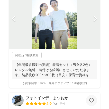
発達凸凹相談歓迎
【年間最多撮影の実績】産着セット（男女各2色）
レンタル無料。着付けも綺麗にさせていただきま
す。納品枚数200〜300枚（目安）保育士資格を持
つ妻の監修の下...
予約承諾率：
97%
最終アクティブ：
12時間以内
フォトインデ まつおか
4.9
(
531
)
男性