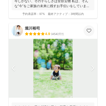
今しかない、その子らしさは全部宝物 私は、そん
な”今”をご家族の未来に残すお手伝いをしています
📸 ...
予約承諾率：
97%
最終アクティブ：
3時間以内
堀川裕司
4.9
(
454
)
男性