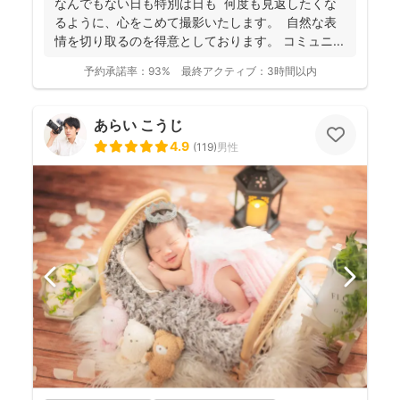
なんでもない日も特別は日も 何度も見返したくな
るように、心をこめて撮影いたします。 自然な表
情を切り取るのを得意としております。 コミュニ...
予約承諾率：
93%
最終アクティブ：
3時間以内
あらい こうじ
4.9
(
119
)
男性