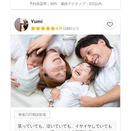
予約承諾率：
99%
最終アクティブ：
3日以内
Yumi
4.9
(
380
)
女性
発達凸凹相談歓迎
笑っていても、泣いていても、イヤイヤしていても