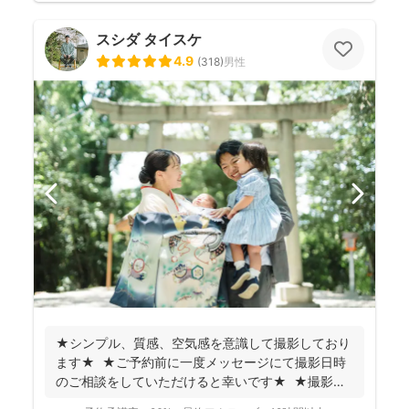
スシダ タイスケ
4.9
(
318
)
男性
★シンプル、質感、空気感を意識して撮影しており
ます★ ★ご予約前に一度メッセージにて撮影日時
のご相談をしていただけると幸いです★ ★撮影に
つい...