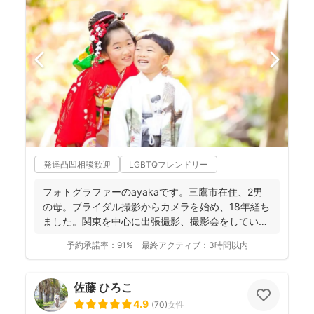
発達凸凹相談歓迎
LGBTQフレンドリー
フォトグラファーのayakaです。三鷹市在住、2男
の母。ブライダル撮影からカメラを始め、18年経ち
ました。関東を中心に出張撮影、撮影会をしていま
す。 ...
予約承諾率：
91%
最終アクティブ：
3時間以内
佐藤 ひろこ
4.9
(
70
)
女性