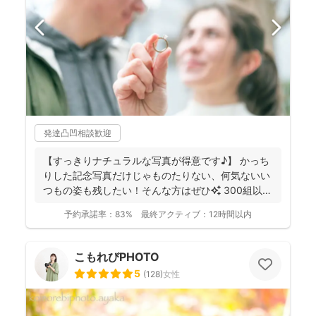
発達凸凹相談歓迎
【すっきりナチュラルな写真が得意です♪】 かっち
りした記念写真だけじゃものたりない、何気ないい
つもの姿も残したい！そんな方はぜひ✨️ 300組以上
のご...
予約承諾率：
83%
最終アクティブ：
12時間以内
こもれびPHOTO
5
(
128
)
女性