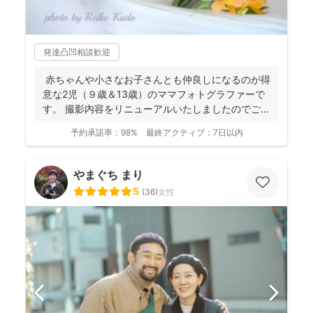
発達凸凹相談歓迎
赤ちゃんや小さなお子さんとも仲良しになるのが得
意な2児（９歳＆13歳）のママフォトグラファーで
す。 撮影内容をリニューアルいたしましたのでご案
内させ...
予約承諾率：
98%
最終アクティブ：
7日以内
やまぐち まり
5
(
36
)
女性