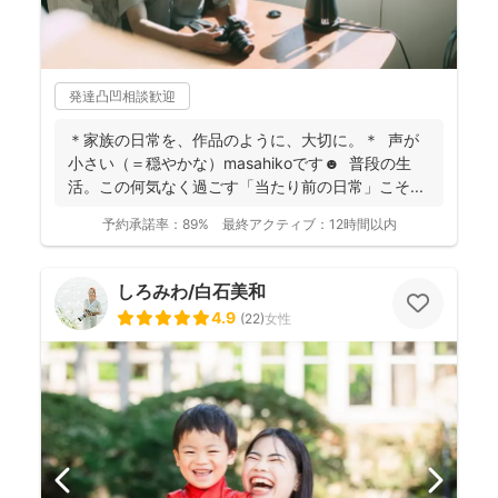
発達凸凹相談歓迎
＊家族の日常を、作品のように、大切に。＊ 声が
小さい（＝穏やかな）masahikoです☻ 普段の生
活。この何気なく過ごす「当たり前の日常」こそ...
予約承諾率：
89%
最終アクティブ：
12時間以内
しろみわ/白石美和
4.9
(
22
)
女性