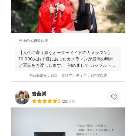
発達凸凹相談歓迎
【人生に寄り添うオーダーメイドのカメラマン】
10,000人お子様にあったカメラマンが最高の時間
と写真をお渡しします。 初めまして カップル・
フ...
予約承諾率：
86%
最終アクティブ：
3時間以内
齋藤遥
5
(
26
)
男性