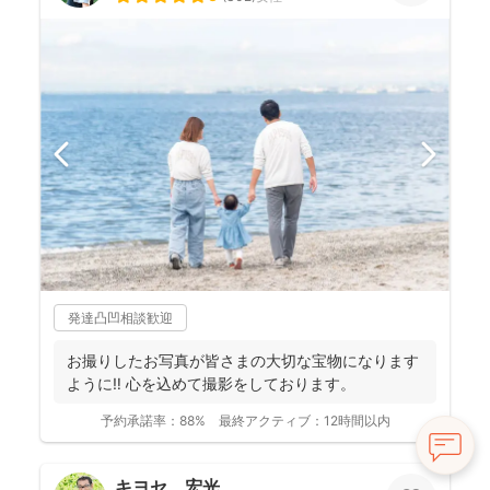
発達凸凹相談歓迎
お撮りしたお写真が皆さまの大切な宝物になります
ように‼︎ 心を込めて撮影をしております。
予約承諾率：
88%
最終アクティブ：
12時間以内
キヨセ 宏光