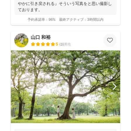
やかに引き戻される』そういう写真をと思い撮影し
ております。
予約承諾率：
96%
最終アクティブ：
3時間以内
山口 和裕
5
(
3
)
男性