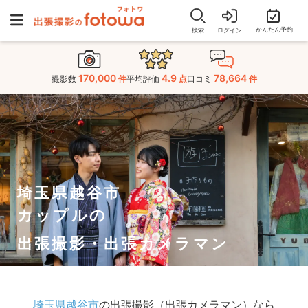
かんたん予約
検索
ログイン
170,000
4.9
78,664
撮影数
件
平均評価
点
口コミ
件
埼玉県越谷市
カップルの
出張撮影・出張カメラマン
埼玉県越谷市
の出張撮影（出張カメラマン）なら