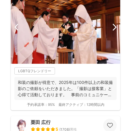
LGBTQフレンドリー
和装の撮影が得意で、2025年は100件以上の和装撮
影のご依頼をいただきました。「撮影は接客業」と
心得て活動しております。 事前のコミュニケーシ
ョンにより...
予約承諾率：
95%
最終アクティブ：
12時間以内
栗田 広行
5
(
1708
)
男性