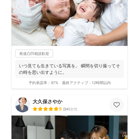
発達凸凹相談歓迎
いつ見ても生きている写真を。 瞬間を切り撮ってそ
の時を思い出すように。
予約承諾率：
97%
最終アクティブ：
12時間以内
大久保さやか
5
(
94
)
女性