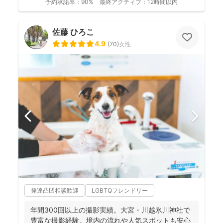
予約承諾率：
90%
最終アクティブ：
12時間以内
佐藤 ひろこ
4.9
(
70
)
女性
発達凸凹相談歓迎
LGBTQフレンドリー
年間300回以上の撮影実績。大宮・川越氷川神社で
豊富な撮影経験。境内の流れや人気スポットも安心