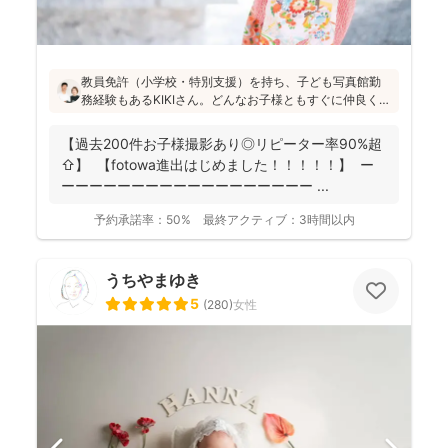
教員免許（小学校・特別支援）を持ち、子ども写真館勤
務経験もあるKIKIさん。どんなお子様ともすぐに仲良くな
れる安心感があります！会話や遊びを通して自然な笑顔
を引き出し、日々成長している大切な瞬間を写真に記録
【過去200件お子様撮影あり◎リピーター率90%超
することを大切にされています(^^)
⇧】 【fotowa進出はじめました！！！！！】 ー
ーーーーーーーーーーーーーーーーーー ...
予約承諾率：
50%
最終アクティブ：
3時間以内
うちやまゆき
5
(
280
)
女性