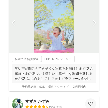
発達凸凹相談歓迎
LGBTQフレンドリー
笑い声が聞こえてきそうな写真をお届けします🧡 ご
家族さまの楽しい！嬉しい！幸せ！な瞬間を逃しま
せん🧡 ⁡ はじめまして！ フォトグラファーの池村
和...
予約承諾率：
93%
最終アクティブ：
12時間以内
すずき かずみ
5
(
302
)
女性