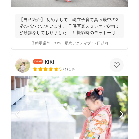
【自己紹介】 初めまして！現在子育て真っ最中の2
児のパパでございます。 子供写真スタジオで8年ほ
ど勤務をしておりました！！ 撮影時のモットーは
『一緒...
予約承諾率：
89%
最終アクティブ：
7日以内
KIKI
new
5
(
4
)
女性