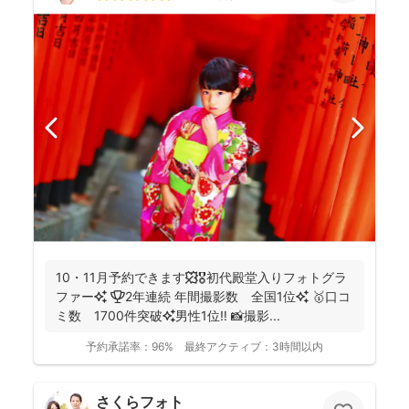
10・11月予約できます🍁🎖初代殿堂入りフォトグラ
ファー✨ 🏆2年連続 年間撮影数 全国1位✨ 🥇口コ
ミ数 1700件突破✨男性1位‼️ 📸撮影...
予約承諾率：
96%
最終アクティブ：
3時間以内
さくらフォト