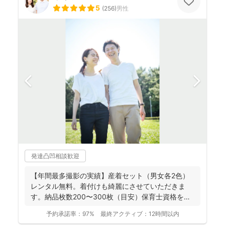
5
(
256
)
男性
発達凸凹相談歓迎
【年間最多撮影の実績】産着セット（男女各2色）
レンタル無料。着付けも綺麗にさせていただきま
す。納品枚数200〜300枚（目安）保育士資格を持
つ妻の監修の下...
予約承諾率：
97%
最終アクティブ：
12時間以内