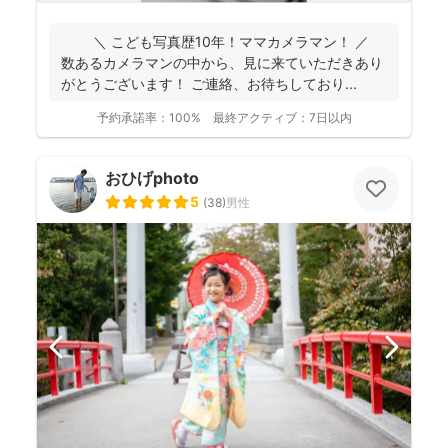
＼ こども写真歴10年！ママカメラマン！ ／
数あるカメラマンの中から、見に来ていただきあり
がとうございます！ ご連絡、お待ちしており...
予約承諾率：
100%
最終アクティブ：
7日以内
おひげphoto
5
(
38
)
男性