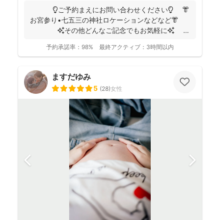
💡ご予約まえにお問い合わせください💡 👘
お宮参り•七五三の神社ロケーションなどなど👘
✨その他どんなご記念でもお気軽に✨
👶...
予約承諾率：
98%
最終アクティブ：
3時間以内
ますだゆみ
5
(
28
)
女性