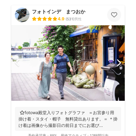
フォトインデ まつおか
4.9
(
531
)
男性
⭐️fotowa殿堂入りフォトグラファ ＝お宮参り用
掛け着・スタイ・帽子 無料貸出あります。＝ ＊掛
け着は画像から撮影日の前日までにお選び...
予約承諾率：
88%
最終アクティブ：
12時間以内