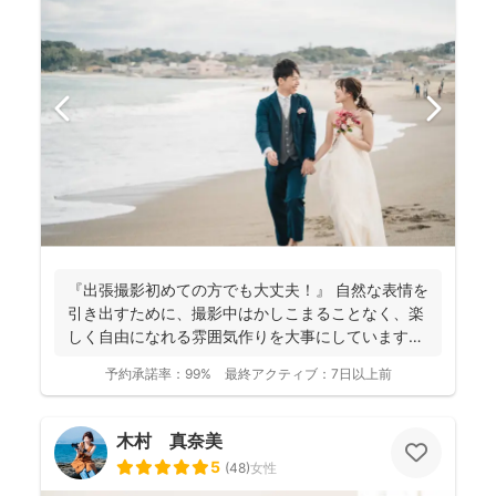
『出張撮影初めての方でも大丈夫！』 自然な表情を
引き出すために、撮影中はかしこまることなく、楽
しく自由になれる雰囲気作りを大事にしています＾
＾ こ...
予約承諾率：
99%
最終アクティブ：
7日以上前
木村 真奈美
5
(
48
)
女性