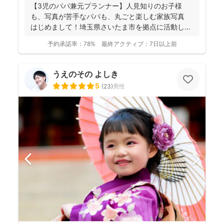
【3児のパパ兼元プランナー】人見知りのお子様
も、写真が苦手なパパも、丸ごと楽しむ家族写真
はじめまして！埼玉県さいたま市を拠点に活動して
おります、フ...
予約承諾率：
78%
最終アクティブ：
7日以上前
うえのその よしき
5
(
23
)
男性