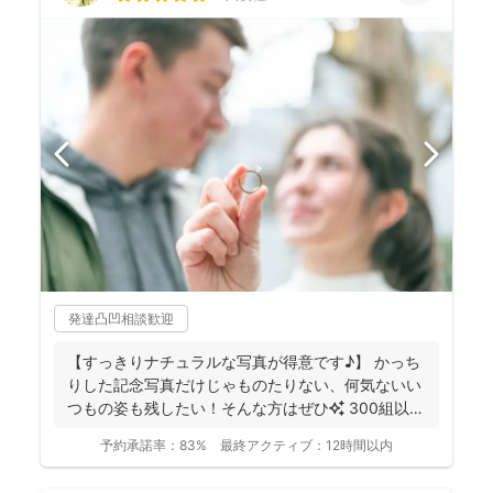
発達凸凹相談歓迎
【すっきりナチュラルな写真が得意です♪】 かっち
りした記念写真だけじゃものたりない、何気ないい
つもの姿も残したい！そんな方はぜひ✨️ 300組以上
のご...
予約承諾率：
83%
最終アクティブ：
12時間以内