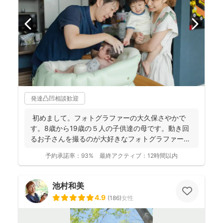
発達凸凹相談歓迎
初めまして。フォトグラファーの大久保さやかで
す。8歳から19歳の５人の子供達の母です。動き回
るお子さんを撮るのが大好きなフォトグラファーで
す！ . ...
予約承諾率：
93%
最終アクティブ：
12時間以内
池村和美
4.9
(
186
)
女性