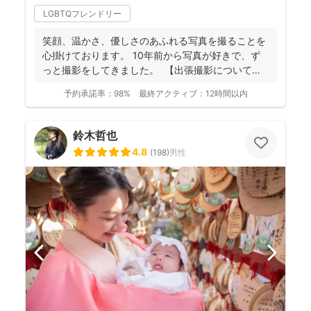
LGBTQフレンドリー
笑顔、温かさ、優しさのあふれる写真を撮ることを
心掛けております。 10年前から写真が好きで、ず
っと撮影をしてきました。 【出張撮影について】
...
予約承諾率：
98%
最終アクティブ：
12時間以内
鈴木哲也
4.8
(
198
)
男性