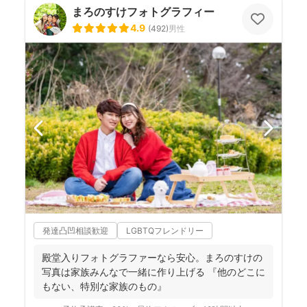
まろのすけフォトグラフィー
4.9
(
492
)
男性
発達凸凹相談歓迎
LGBTQフレンドリー
殿堂入りフォトグラファーなら安心。まろのすけの
写真は家族みんなで一緒に作り上げる 『他のどこに
もない、特別な家族のもの』