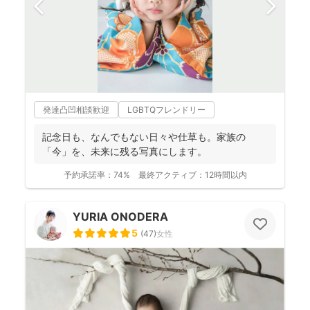
発達凸凹相談歓迎
LGBTQフレンドリー
記念日も、なんでもない日々や仕草も。家族の
「今」を、未来に残る写真にします。
予約承諾率：
74%
最終アクティブ：
12時間以内
YURIA ONODERA
5
(
47
)
女性