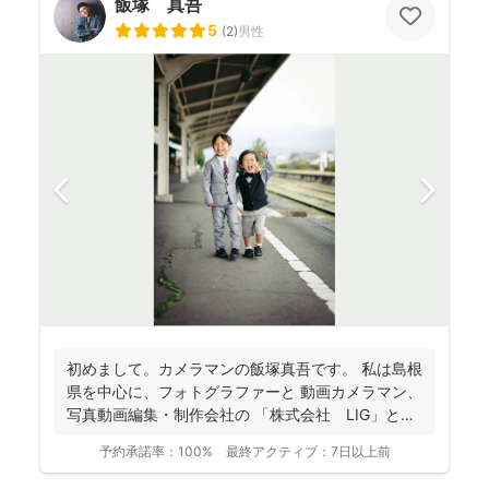
飯塚 真吾
5
(
2
)
男性
初めまして。カメラマンの飯塚真吾です。 私は島根
県を中心に、フォトグラファーと 動画カメラマン、
写真動画編集・制作会社の 「株式会社 LIG」とい
う...
予約承諾率：
100%
最終アクティブ：
7日以上前