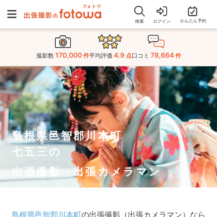
かんたん予約
検索
ログイン
170,000
4.9
78,664
撮影数
件
平均評価
点
口コミ
件
島根県邑智郡川本町
七五三の
出張撮影・出張カメラマン
島根県邑智郡川本町
の出張撮影（出張カメラマン）なら