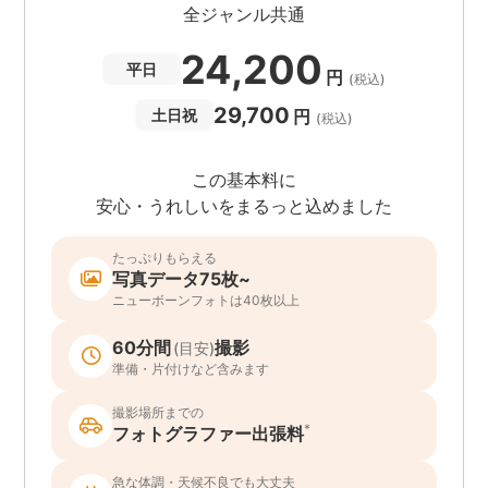
全ジャンル共通
24,200
平日
円
(税込)
29,700
円
土日祝
(税込)
この基本料に
安心・うれしいをまるっと込めました
たっぷりもらえる
写真データ75枚~
ニューボーンフォトは40枚以上
60分間
撮影
(目安)
準備・片付けなど含みます
撮影場所までの
*
フォトグラファー出張料
急な体調・天候不良でも大丈夫