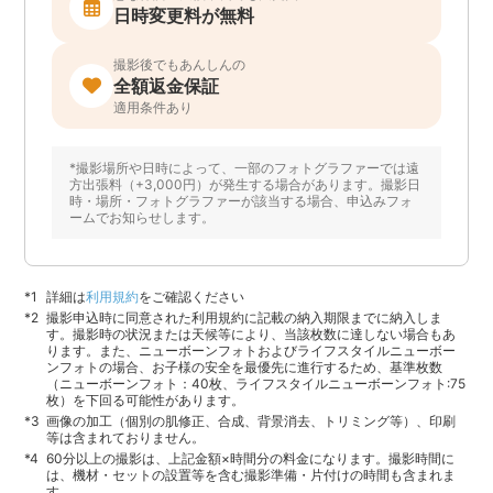
日時変更料が無料
撮影後でもあんしんの
全額返金保証
適用条件あり
*撮影場所や日時によって、一部のフォトグラファーでは遠
方出張料（+3,000円）が発生する場合があります。撮影日
時・場所・フォトグラファーが該当する場合、申込みフォ
ームでお知らせします。
詳細は
利用規約
をご確認ください
撮影申込時に同意された利用規約に記載の納入期限までに納入しま
す。撮影時の状況または天候等により、当該枚数に達しない場合もあ
ります。また、ニューボーンフォトおよびライフスタイルニューボー
ンフォトの場合、お子様の安全を最優先に進行するため、基準枚数
（ニューボーンフォト：40枚、ライフスタイルニューボーンフォト:75
枚）を下回る可能性があります。
画像の加工（個別の肌修正、合成、背景消去、トリミング等）、印刷
等は含まれておりません。
60分以上の撮影は、上記金額×時間分の料金になります。撮影時間に
は、機材・セットの設置等を含む撮影準備・片付けの時間も含まれま
す。