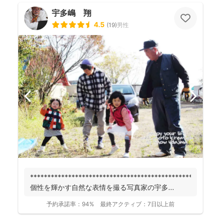
宇多嶋 翔
4.5
(
19
)
男性
******************************************************
個性を輝かす自然な表情を撮る写真家の宇多...
予約承諾率：
94%
最終アクティブ：
7日以上前