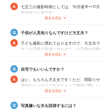
パパ・ママとお子様が一緒に撮影を楽しめる
ので、リラックスしたいつものお子様の表情
七五三の撮影時期としては、10月後半〜11月
を写真に残せます。
中旬頃が人気です。
続きを読む
こども・家族撮影に長けたプロカメラマンの
今年は参拝先の混雑状況を考慮し、時期をず
中から、ユーザー自身が好きなカメラマンを
らして前撮りや後撮りをするご家族も多いよ
指名するので、自分好みの「家族らしいおし
うです。
子供が人見知りなんですけど大丈夫？
ゃれな写真」に仕上がります。
fotowaは「こだわり指名予約」の場合最短
で前日予約が可能です！ご希望の撮影日時
子ども撮影に慣れておりますので、大丈夫で
で、ぜひフォトグラファーを検索してみてく
す！お子様の目線に合わせて、お子様の年齢
ださいね。
続きを読む
にあわせてコミュニケーションをすれば、お
子様は心を開いてくれます。お子様にとっ
て、ただやらされるだけのイヤイヤな写真撮
自宅でもいいんですか？
影ではなく、一緒に楽しみながら、一緒に遊
びながら写真を撮影していきます。
はい、もちろん大丈夫です！ただ、間取りや
室内のインテリアなどによって撮影が難しい
続きを読む
場合もありますので、事前にフォトグラファ
ーに相談してみてください。
写真嫌いな夫を説得するには？