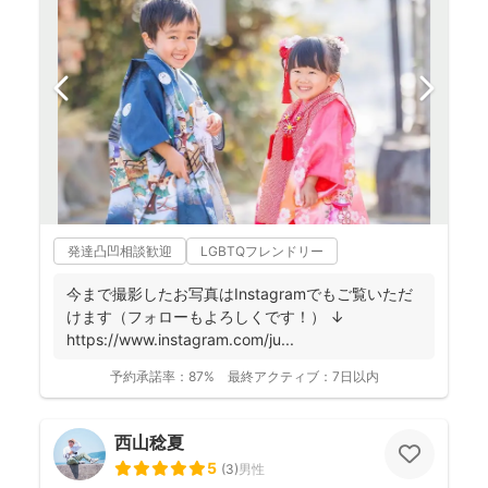
発達凸凹相談歓迎
LGBTQフレンドリー
今まで撮影したお写真はInstagramでもご覧いただ
けます（フォローもよろしくです！） ↓
https://www.instagram.com/ju...
予約承諾率：
87%
最終アクティブ：
7日以内
西山稔夏
5
(
3
)
男性