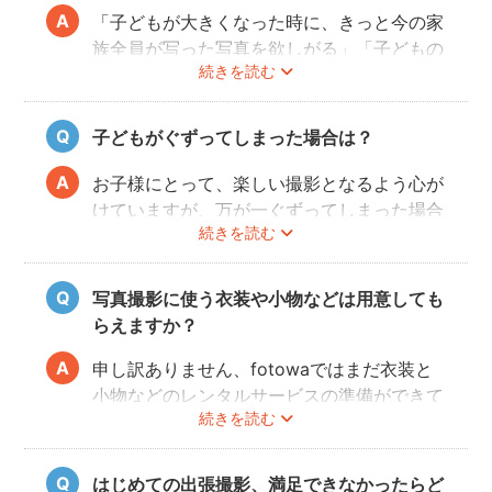
「子どもが大きくなった時に、きっと今の家
族全員が写った写真を欲しがる」「子どもの
続きを読む
結婚式で使える写真を撮らないと！」はかな
り効きます。それでも説得できない場合は、
当日撮影の際に、楽しそうにしているお子様
子どもがぐずってしまった場合は？
と奥様の様子を見て、実際に撮れた写真をカ
メラで見せてもらって、ノリノリになって一
お子様にとって、楽しい撮影となるよう心が
緒に写るようになることが多いです！
けていますが、万が一ぐずってしまった場合
続きを読む
は、一旦休憩を挟んで、好きなおやつを食べ
させたりして気を取り直します（
当日にオス
スメの持ち物
）。また、お子様の泣き顔も、
写真撮影に使う衣装や小物などは用意しても
いつか素敵な思い出になりますので、そこも
らえますか？
写真におさめておきます！
申し訳ありません、fotowaではまだ衣装と
小物などのレンタルサービスの準備ができて
続きを読む
おりませんので、お客様ご自身にご用意をお
願いしております。
はじめての出張撮影、満足できなかったらど