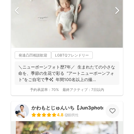
発達凸凹相談歓迎
LGBTQフレンドリー
＼ニューボーンフォト歴7年／ 生まれたての小さな
命を、季節の生花で彩る “アートニューボーンフォ
ト”をご自宅で💐✨ 年間100名以上の撮...
予約承諾率：
70%
最終アクティブ：
7日以内
かわもとじゅんいち【Jun3photo】
4.8
(
20
)
男性