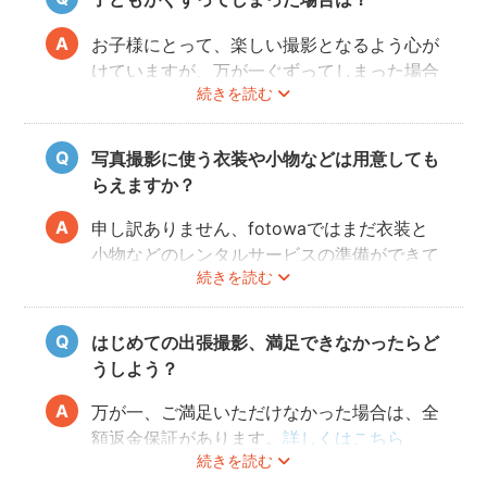
と奥様の様子を見て、実際に撮れた写真をカ
メラで見せてもらって、ノリノリになって一
お子様にとって、楽しい撮影となるよう心が
緒に写るようになることが多いです！
けていますが、万が一ぐずってしまった場合
続きを読む
は、一旦休憩を挟んで、好きなおやつを食べ
させたりして気を取り直します（
当日にオス
スメの持ち物
）。また、お子様の泣き顔も、
写真撮影に使う衣装や小物などは用意しても
いつか素敵な思い出になりますので、そこも
らえますか？
写真におさめておきます！
申し訳ありません、fotowaではまだ衣装と
小物などのレンタルサービスの準備ができて
続きを読む
おりませんので、お客様ご自身にご用意をお
願いしております。
はじめての出張撮影、満足できなかったらど
うしよう？
万が一、ご満足いただけなかった場合は、全
額返金保証があります。
詳しくはこちら
続きを読む