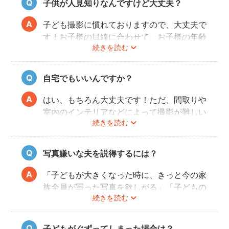
子供が人見知りなんですけど大丈夫？
ゃれな写真」に仕上がります。
fotowaは「こだわり指名予約」の場合最短
で前日予約が可能です！ご希望の撮影日時
子ども撮影に慣れておりますので、大丈夫で
で、ぜひフォトグラファーを検索してみてく
す！お子様の目線に合わせて、お子様の年齢
ださいね。
続きを読む
にあわせてコミュニケーションをすれば、お
子様は心を開いてくれます。お子様にとっ
て、ただやらされるだけのイヤイヤな写真撮
自宅でもいいんですか？
影ではなく、一緒に楽しみながら、一緒に遊
びながら写真を撮影していきます。
はい、もちろん大丈夫です！ただ、間取りや
室内のインテリアなどによって撮影が難しい
続きを読む
場合もありますので、事前にフォトグラファ
ーに相談してみてください。
写真嫌いな夫を説得するには？
「子どもが大きくなった時に、きっと今の家
族全員が写った写真を欲しがる」「子どもの
続きを読む
結婚式で使える写真を撮らないと！」はかな
り効きます。それでも説得できない場合は、
当日撮影の際に、楽しそうにしているお子様
子どもがぐずってしまった場合は？