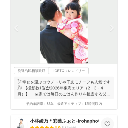
発達凸凹相談歓迎
LGBTQフレンドリー
𓅯幸せを運ぶコウノトリや干支モチーフも人気です
𓃗 【撮影数1位👑2026年東海エリア（2・3・4
月）】 🍙家では毎日のごはん作りを担当する父で
あり、...
予約承諾率：
83%
最終アクティブ：
12時間以内
小林綾乃＊彩葉ふぉと-irohaphoto-
4.9
(
158
)
女性