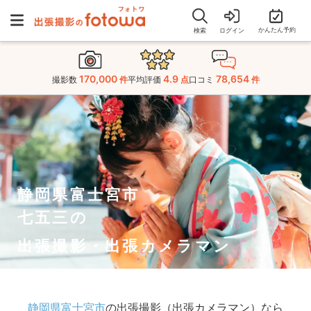
かんたん予約
検索
ログイン
170,000
4.9
78,654
撮影数
件
平均評価
点
口コミ
件
静岡県富士宮市
七五三の
出張撮影・出張カメラマン
静岡県富士宮市
の出張撮影（出張カメラマン）なら