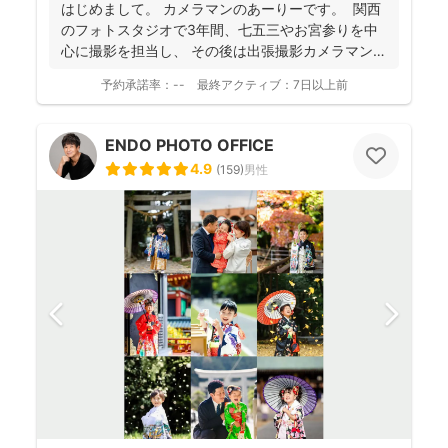
はじめまして。 カメラマンのあーりーです。 関西
のフォトスタジオで3年間、七五三やお宮参りを中
心に撮影を担当し、 その後は出張撮影カメラマンと
し...
予約承諾率：
--
最終アクティブ：
7日以上前
ENDO PHOTO OFFICE
4.9
(
159
)
男性