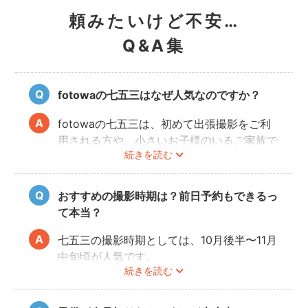
頼みたいけど不安…
Q&A集
fotowaの七五三はなぜ人気なのですか？
fotowaの七五三は、初めて出張撮影をご利
用される方や、小さいお子様のいるご家族で
続きを読む
も「安心」して撮影を楽しんでいただけま
す。厳しい審査を通過した、子どもの扱いに
慣れているカメラマンが多数登録していま
おすすめの撮影時期は？前日予約もできるっ
す。
て本当？
パパ・ママとお子様が一緒に撮影を楽しめる
ので、リラックスしたいつものお子様の表情
七五三の撮影時期としては、10月後半〜11月
を写真に残せます。
中旬頃が人気です。
続きを読む
こども・家族撮影に長けたプロカメラマンの
今年は参拝先の混雑状況を考慮し、時期をず
中から、ユーザー自身が好きなカメラマンを
らして前撮りや後撮りをするご家族も多いよ
指名するので、自分好みの「家族らしいおし
うです。