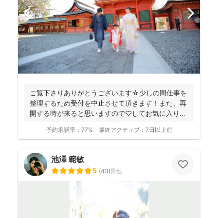
ご覧下さりありがとうございます☆少しの間仕事を
整理するため受付を中止させて頂きます！また、再
開する時が来ると思いますので♡してお気に入りに
登録してください...
予約承諾率：
77%
最終アクティブ：
7日以上前
池澤 範敏
5
(
43
)
男性