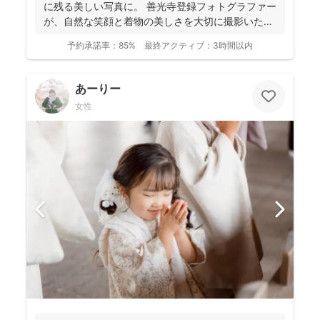
に残る美しい写真に。 善光寺登録フォトグラファー
が、自然な笑顔と着物の美しさを大切に撮影いたし
ます。 ◉...
予約承諾率：
85%
最終アクティブ：
3時間以内
あーりー
女性