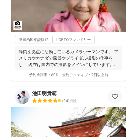
発達凸凹相談歓迎
LGBTQフレンドリー
静岡を拠点に活動しているカメラウーマンです。 ア
メリカやカナダで風景やブライダル撮影の仕事を
し、 現在は国内での撮影をメインにしています。
被写体に...
予約承諾率：
89%
最終アクティブ：
7日以上前
池田明貴範
5
(
34
)
男性