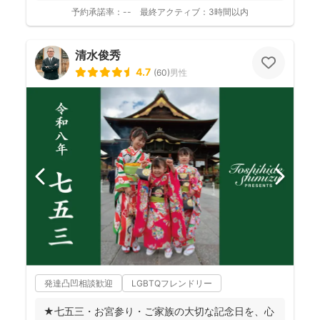
ASAK...
予約承諾率：
--
最終アクティブ：
3時間以内
清水俊秀
4.7
(
60
)
男性
発達凸凹相談歓迎
LGBTQフレンドリー
★七五三・お宮参り・ご家族の大切な記念日を、心