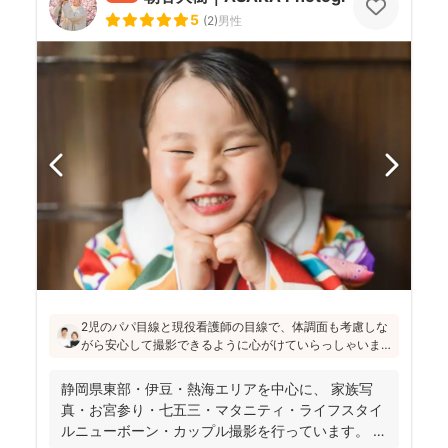
5
(
2
)
男性
2児のパパ目線と現役看護師の目線で、体調面も考慮しな
がら安心して撮影できるように心がけていらっしゃいま
す。会話で自然な笑顔を引き出しつつ、大切な一瞬を逃
さないように撮っていくスタイル。地元・伊豆の景色を
静岡県東部・伊豆・熱海エリアを中心に、 家族写
活かした撮影も得意とのこと、記念日も旅行の思い出
真・お宮参り・七五三・マタニティ・ライフスタイ
も、ぜひご相談してみてください！
ルニューボーン・カップル撮影を行っています。