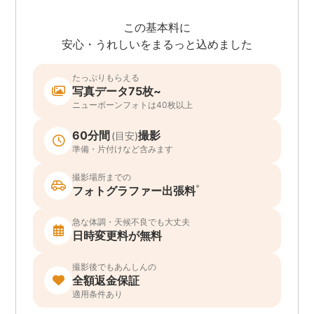
この基本料に
安心・うれしいをまるっと込めました
たっぷりもらえる
写真データ75枚~
ニューボーンフォトは40枚以上
60分間
撮影
(目安)
準備・片付けなど含みます
撮影場所までの
*
フォトグラファー出張料
急な体調・天候不良でも大丈夫
日時変更料が無料
撮影後でもあんしんの
全額返金保証
適用条件あり