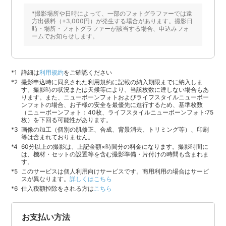
*撮影場所や日時によって、一部のフォトグラファーでは遠
方出張料（+3,000円）が発生する場合があります。撮影日
時・場所・フォトグラファーが該当する場合、申込みフォ
ームでお知らせします。
詳細は
利用規約
をご確認ください
撮影申込時に同意された利用規約に記載の納入期限までに納入しま
す。撮影時の状況または天候等により、当該枚数に達しない場合もあ
ります。また、ニューボーンフォトおよびライフスタイルニューボー
ンフォトの場合、お子様の安全を最優先に進行するため、基準枚数
（ニューボーンフォト：40枚、ライフスタイルニューボーンフォト:75
枚）を下回る可能性があります。
画像の加工（個別の肌修正、合成、背景消去、トリミング等）、印刷
等は含まれておりません。
60分以上の撮影は、上記金額×時間分の料金になります。撮影時間に
は、機材・セットの設置等を含む撮影準備・片付けの時間も含まれま
す。
このサービスは個人利用向けサービスです。商用利用の場合はサービ
スが異なります。
詳しくはこちら
仕入税額控除をされる方は
こちら
お支払い方法