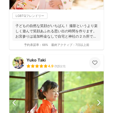
LGBTQフレンドリー
子どもの自然な笑顔がいちばん！ 撮影というより楽
しく遊んで笑顔あふれる思い出の時間を作ります。
お宮参りは追加料金なしで自宅と神社の２カ所で撮
影で...
予約承諾率：
68%
最終アクティブ：
7日以上前
Yuko Taki
4.9
(
12
)
女性