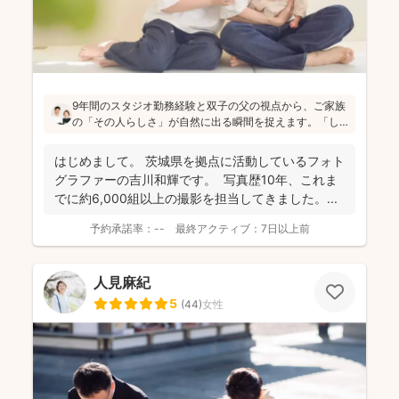
9年間のスタジオ勤務経験と双子の父の視点から、ご家族
の「その人らしさ」が自然に出る瞬間を捉えます。「し
っかりしなくて大丈夫」と緊張をほぐし、後から見返し
ても「楽しかった！」と気持ちがよみがえる写真を残す
はじめまして。 茨城県を拠点に活動しているフォト
ことを、心がけて活動されていらっしゃいます！
グラファーの吉川和輝です。 写真歴10年、これま
でに約6,000組以上の撮影を担当してきました。 ...
予約承諾率：
--
最終アクティブ：
7日以上前
人見麻紀
5
(
44
)
女性