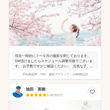
現在一時的に７〜９月の撮影を閉じております。
DM頂けましたらスケジュール調整可能でございま
す。 お手数ですがご確認ください。 元気な子、人
見知...
予約承諾率：
79%
最終アクティブ：
24時間以内
池田 英樹
5
(
475
)
男性