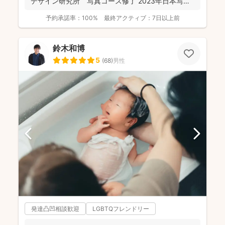
デザイン研究所 写真コース修了 2023年日本写
真...
予約承諾率：
100%
最終アクティブ：
7日以上前
鈴木和博
5
(
68
)
男性
発達凸凹相談歓迎
LGBTQフレンドリー