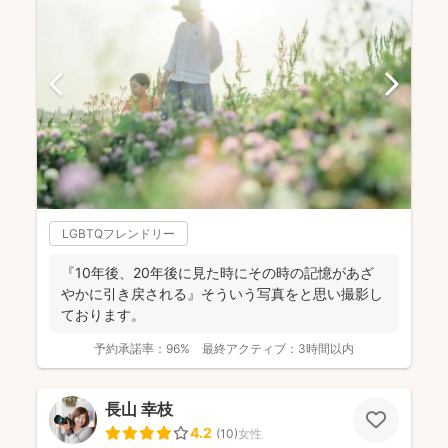
LGBTQフレンドリー
『10年後、20年後に見た時にその時の記憶があざ
やかに引き戻される』そういう写真をと思い撮影し
ております。
予約承諾率：
96%
最終アクティブ：
3時間以内
長山 幸枝
4.2
(
10
)
女性