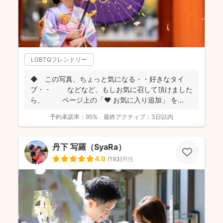
LGBTQフレンドリー
◆ この写真、ちょっと気になる・・好きなタイ
プ・・ などなど、もしお気に召して頂けました
ら、 ページ上の「❤ お気に入り追加」 を
...
予約承諾率：
95%
最終アクティブ：
3日以内
丹下 写羅（SyaRa）
4.9
(
193
)
男性