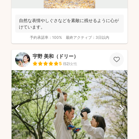
自然な表情やしぐさなどを素敵に残せるように心が
けています。
予約承諾率：
100%
最終アクティブ：
3日以内
宇野 美和（ドリー）
5
(
52
)
女性