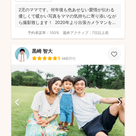
2児のママです。何年後も色あせない愛情が伝わる
優しくて暖かい写真をママの気持ちに寄り添いなが
ら撮影致します！ 2020年より出張カメラマンをし
ており...
予約承諾率：
100%
最終アクティブ：
7日以上前
黒崎 智大
5
(
46
)
男性