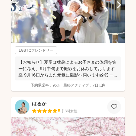
LGBTQフレンドリー
【お知らせ】夏季は猛暑によるお子さまの体調を第
一に考え、9月中旬まで撮影をお休みしております
🙇 9月16日からまた元気に撮影へ伺います📸✨ ー
ーーーーー...
予約承諾率：
95%
最終アクティブ：
7日以内
はるか
5
(
166
)
女性