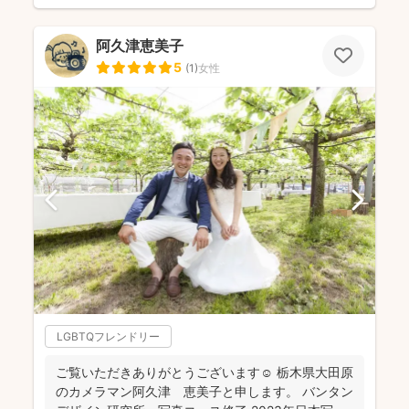
阿久津恵美子
5
(
1
)
女性
LGBTQフレンドリー
ご覧いただきありがとうございます☺️ 栃木県大田原
のカメラマン阿久津 恵美子と申します。 バンタン