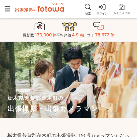
かんたん予約
検索
ログイン
170,000
4.9
78,673
撮影数
件
平均評価
点
口コミ
件
栃木県芳賀郡茂木町の
出張撮影・出張カメラマン
栃木県芳賀郡茂木町の出張撮影（出張カメラマン）なら