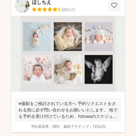
ほしちえ
5
(
22
)
女性
※撮影をご検討されている方へ 予約リクエストをさ
れる前に必ず問い合わせをお願いいたします。 他で
も予約を受け付けているため、fotowaのスケジュー
ル...
予約承諾率：
98%
最終アクティブ：
7日以内