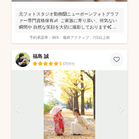
元フォトスタジオ勤務📷ニューボーンフォトグラフ
ァー専門資格保有👶 ご家族に寄り添い、何気ない
瞬間や 自然な笑顔を大切に撮影しております✨ ま
ずは...
予約承諾率：
96%
最終アクティブ：
7日以上前
福島 誠
5
(
7
)
男性