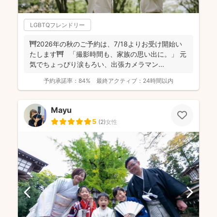
LGBTQフレンドリー
⛩️2026年の秋のご予約は、7/18よりお受け開始い
たします⛩️ 「撮影時間も、家族の思い出に。」 元
気でちょっぴり涙もろい、出張カメラマン...
予約承諾率：
84%
最終アクティブ：
24時間以内
Mayu
5
(
2
)
女性