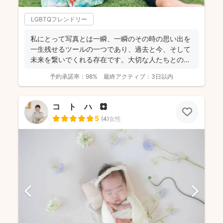
LGBTQフレンドリー
私にとって写真とは一瞬、一瞬のその時の思い出を
一生残せるツールの一つであり、過去と今、そして
未来を繋いでくれる存在です。大切な人たちとの写
真を残して、今あ...
予約承諾率：
98%
最終アクティブ：
3日以内
コ ト ハ 🌼
5
(
4
)
女性