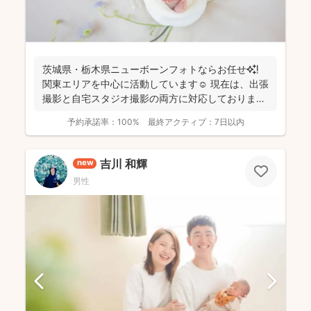
茨城県・栃木県ニューボーンフォトならお任せ✨❗️
関東エリアを中心に活動しています☺️ 現在は、出張
撮影と自宅スタジオ撮影の両方に対応しておりま
す。 ...
予約承諾率：
100%
最終アクティブ：
7日以内
吉川 和輝
new
男性