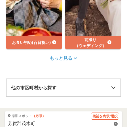
前撮り
お食い初め(百日祝い)
（ウェディング）
もっと見る
他の市区町村から探す
撮影スポット
（必須）
候補を表示/選択