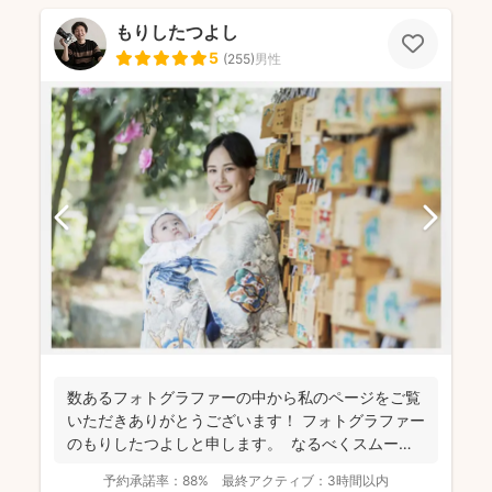
もりしたつよし
5
(
255
)
男性
数あるフォトグラファーの中から私のページをご覧
いただきありがとうございます！ フォトグラファー
のもりしたつよしと申します。 なるべくスムーズ
に撮影...
予約承諾率：
88%
最終アクティブ：
3時間以内