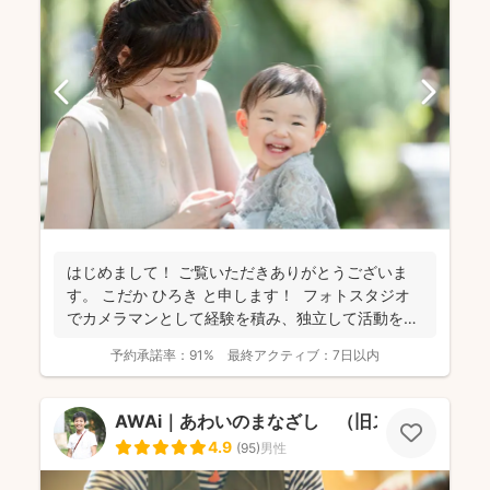
はじめまして！ ご覧いただきありがとうございま
す。 こだか ひろき と申します！ フォトスタジオ
でカメラマンとして経験を積み、独立して活動を始
め...
予約承諾率：
91%
最終アクティブ：
7日以内
AWAi｜あわいのまなざし （旧スマイルツリ
4.9
(
95
)
男性