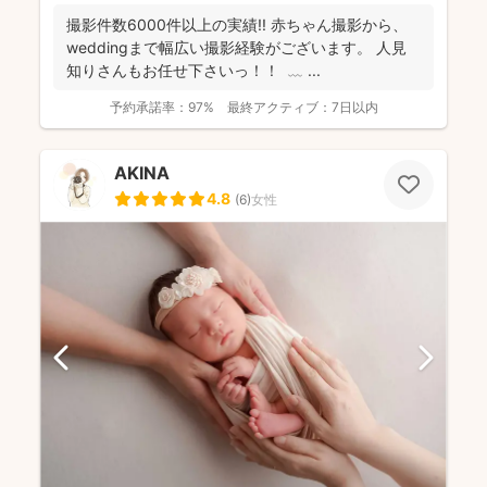
撮影件数6000件以上の実績!! 赤ちゃん撮影から、
weddingまで幅広い撮影経験がございます。 人見
知りさんもお任せ下さいっ！！ ⁡ ﹏ ⁡...
予約承諾率：
97%
最終アクティブ：
7日以内
AKINA
4.8
(
6
)
女性