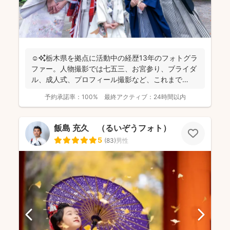
☺️✨栃木県を拠点に活動中の経歴13年のフォトグラ
ファー。人物撮影では七五三、お宮参り、ブライダ
ル、成人式、プロフィール撮影など、これまで
1,500件以上...
予約承諾率：
100%
最終アクティブ：
24時間以内
飯島 充久 （るいぞうフォト）
5
(
83
)
男性