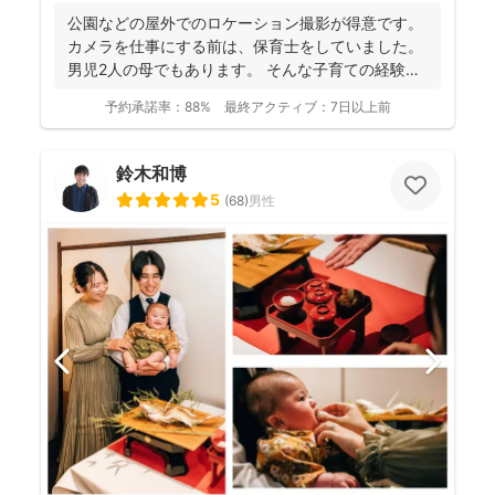
公園などの屋外でのロケーション撮影が得意です。
カメラを仕事にする前は、保育士をしていました。
男児2人の母でもあります。 そんな子育ての経験を
活かし、...
予約承諾率：
88%
最終アクティブ：
7日以上前
鈴木和博
5
(
68
)
男性