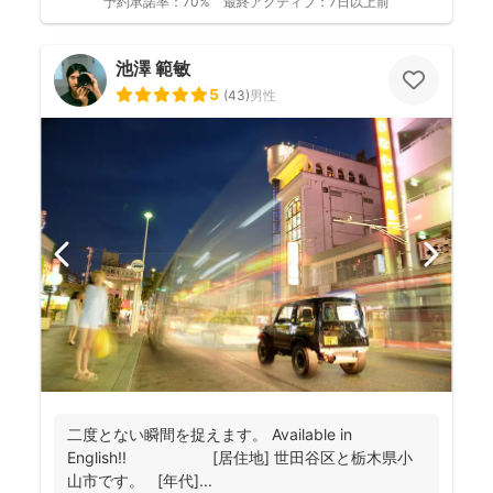
予約承諾率：
70%
最終アクティブ：
7日以上前
池澤 範敏
5
(
43
)
男性
二度とない瞬間を捉えます。 Available in
English!! [居住地] 世田谷区と栃木県小
山市です。 [年代]...