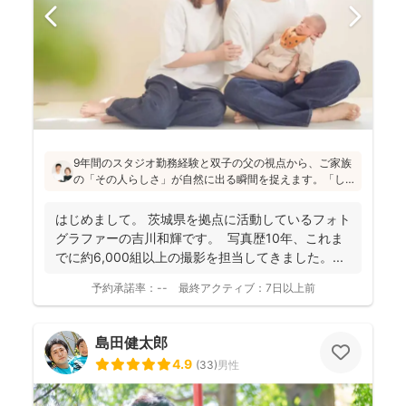
9年間のスタジオ勤務経験と双子の父の視点から、ご家族
の「その人らしさ」が自然に出る瞬間を捉えます。「し
っかりしなくて大丈夫」と緊張をほぐし、後から見返し
ても「楽しかった！」と気持ちがよみがえる写真を残す
はじめまして。 茨城県を拠点に活動しているフォト
ことを、心がけて活動されていらっしゃいます！
グラファーの吉川和輝です。 写真歴10年、これま
でに約6,000組以上の撮影を担当してきました。 ...
予約承諾率：
--
最終アクティブ：
7日以上前
島田健太郎
4.9
(
33
)
男性