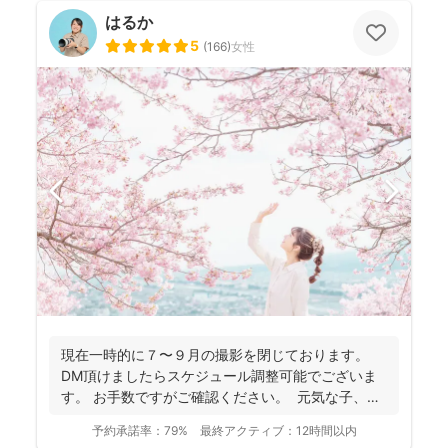
はるか
5
(
166
)
女性
現在一時的に７〜９月の撮影を閉じております。
DM頂けましたらスケジュール調整可能でございま
す。 お手数ですがご確認ください。 元気な子、人
見知...
予約承諾率：
79%
最終アクティブ：
12時間以内