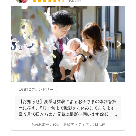
(
193
)
男性
LGBTQフレンドリー
【お知らせ】夏季は猛暑によるお子さまの体調を第
一に考え、9月中旬まで撮影をお休みしております
🙇 9月16日からまた元気に撮影へ伺います📸✨ ー
ーーーーー...
予約承諾率：
95%
最終アクティブ：
7日以内