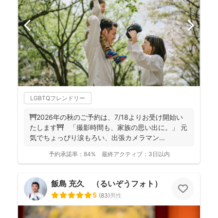
LGBTQフレンドリー
⛩️2026年の秋のご予約は、7/18よりお受け開始い
たします⛩️ 「撮影時間も、家族の思い出に。」 元
気でちょっぴり涙もろい、出張カメラマン...
予約承諾率：
84%
最終アクティブ：
3日以内
飯島 充久 （るいぞうフォト）
5
(
83
)
男性