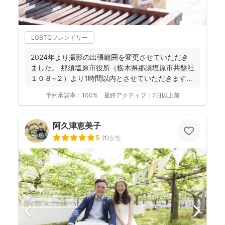
LGBTQフレンドリー
2024年より撮影の出張範囲を変更させていただき
ました。 那須塩原市役所（栃木県那須塩原市共墾社
１０８−２）より1時間以内とさせていただきます。
...
予約承諾率：
100%
最終アクティブ：
7日以上前
阿久津恵美子
5
(
1
)
女性