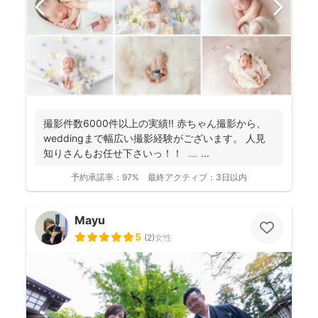
撮影件数6000件以上の実績!! 赤ちゃん撮影から、
weddingまで幅広い撮影経験がございます。 人見
知りさんもお任せ下さいっ！！ ⁡ ﹏ ⁡...
予約承諾率：
97%
最終アクティブ：
3日以内
Mayu
5
(
2
)
女性