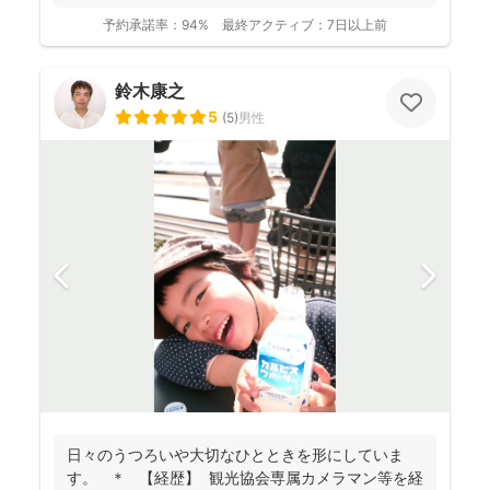
予約承諾率：
94%
最終アクティブ：
7日以上前
鈴木康之
5
(
5
)
男性
日々のうつろいや大切なひとときを形にしていま
す。 ＊ 【経歴】 観光協会専属カメラマン等を経