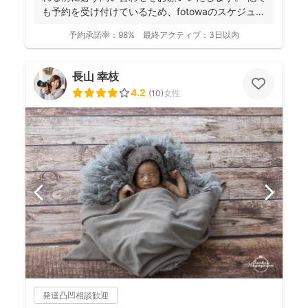
も予約を受け付けているため、fotowaのスケジュー
ル...
予約承諾率：
98%
最終アクティブ：
3日以内
長山 幸枝
4.2
(
10
)
女性
発達凸凹相談歓迎