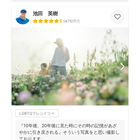
池田 英樹
5
(
475
)
男性
LGBTQフレンドリー
『10年後、20年後に見た時にその時の記憶があざ
やかに引き戻される』そういう写真をと思い撮影し
ております。