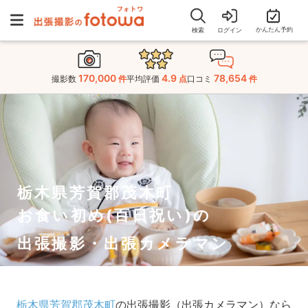
かんたん予約
検索
ログイン
170,000
4.9
78,654
撮影数
件
平均評価
点
口コミ
件
栃木県芳賀郡茂木町
お食い初め(百日祝い)の
出張撮影・出張カメラマン
栃木県芳賀郡茂木町
の出張撮影（出張カメラマン）なら