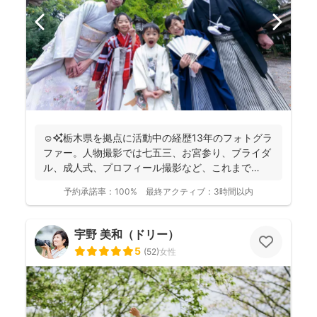
☺️✨栃木県を拠点に活動中の経歴13年のフォトグラ
ファー。人物撮影では七五三、お宮参り、ブライダ
ル、成人式、プロフィール撮影など、これまで
1,500件以上...
予約承諾率：
100%
最終アクティブ：
3時間以内
宇野 美和（ドリー）
5
(
52
)
女性