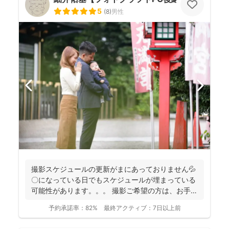
5
(
8
)
男性
撮影スケジュールの更新がまにあっておりません💦
〇になっている日でもスケジュールが埋まっている
可能性があります。。。 撮影ご希望の方は、お手数
おかけし...
予約承諾率：
82%
最終アクティブ：
7日以上前