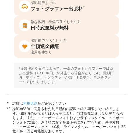
撮影場所までの
*
フォトグラファー出張料
急な体調・天候不良でも大丈夫
日時変更料が無料
撮影後でもあんしんの
全額返金保証
適用条件あり
*撮影場所や日時によって、一部のフォトグラファーでは遠
方出張料（+3,000円）が発生する場合があります。撮影日
時・場所・フォトグラファーが該当する場合、申込みフォ
ームでお知らせします。
詳細は
利用規約
をご確認ください
撮影申込時に同意された利用規約に記載の納入期限までに納入しま
す。撮影時の状況または天候等により、当該枚数に達しない場合もあ
ります。また、ニューボーンフォトおよびライフスタイルニューボー
ンフォトの場合、お子様の安全を最優先に進行するため、基準枚数
（ニューボーンフォト：40枚、ライフスタイルニューボーンフォト:75
枚）を下回る可能性があります。