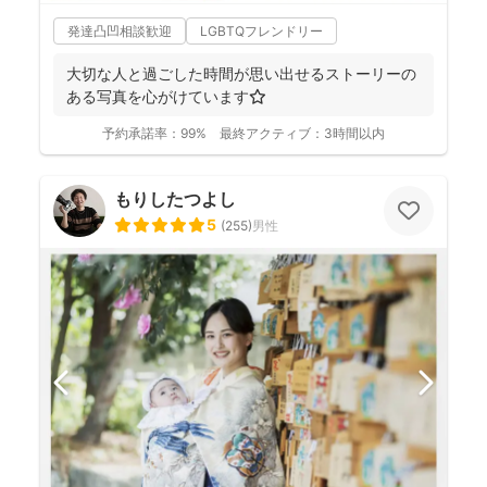
発達凸凹相談歓迎
LGBTQフレンドリー
大切な人と過ごした時間が思い出せるストーリーの
ある写真を心がけています⭐️
予約承諾率：
99%
最終アクティブ：
3時間以内
もりしたつよし
5
(
255
)
男性