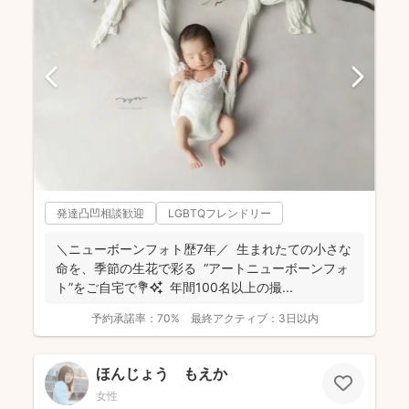
発達凸凹相談歓迎
LGBTQフレンドリー
＼ニューボーンフォト歴7年／ 生まれたての小さな
命を、季節の生花で彩る “アートニューボーンフォ
ト”をご自宅で💐✨ 年間100名以上の撮...
予約承諾率：
70%
最終アクティブ：
3日以内
ほんじょう もえか
女性