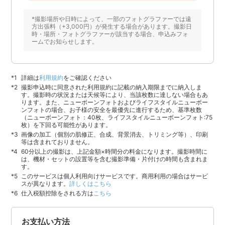
*撮影場所や日時によって、一部のフォトグラファーでは遠
方出張料（+3,000円）が発生する場合があります。撮影日
時・場所・フォトグラファーが該当する場合、申込みフォ
ームでお知らせします。
詳細は
利用規約
をご確認ください
撮影申込時に同意された利用規約に記載の納入期限までに納入しま
す。撮影時の状況または天候等により、当該枚数に達しない場合もあ
ります。また、ニューボーンフォトおよびライフスタイルニューボー
ンフォトの場合、お子様の安全を最優先に進行するため、基準枚数
（ニューボーンフォト：40枚、ライフスタイルニューボーンフォト:75
枚）を下回る可能性があります。
画像の加工（個別の肌修正、合成、背景消去、トリミング等）、印刷
等は含まれておりません。
60分以上の撮影は、上記金額×時間分の料金になります。撮影時間に
は、機材・セットの設置等を含む撮影準備・片付けの時間も含まれま
す。
このサービスは個人利用向けサービスです。商用利用の場合はサービ
スが異なります。
詳しくはこちら
仕入税額控除をされる方は
こちら
お支払い方法