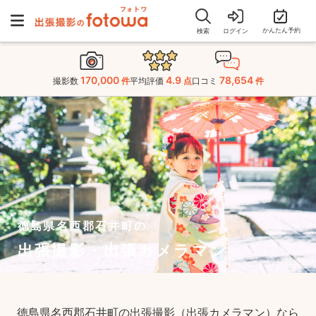
かんたん予約
検索
ログイン
170,000
4.9
78,654
撮影数
件
平均評価
点
口コミ
件
徳島県名西郡石井町の
出張撮影・出張カメラマン
徳島県名西郡石井町の出張撮影（出張カメラマン）なら