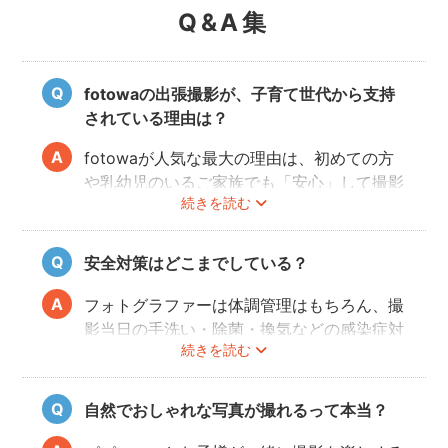
Q&A集
fotowaの出張撮影が、子育て世代から支持
されている理由は？
fotowaが人気な最大の理由は、初めての方
や乳幼児のいるご家族でも「安心」して撮影
続きを読む
を楽しんでいただけることです。
厳しい審査を通過した、赤ちゃん・子どもの
扱いに慣れているパパ・ママ世代のカメラマ
安全対策はどこまでしている？
ンが全国に多数在籍。
またどのカメラマンでも指名料は一切ござい
フォトグラファーは体調管理はもちろん、撮
ません。分かりやすい料金体系も人気のポイ
影当日の手洗い・除菌・換気などの感染症対
ントです。
続きを読む
策や、熱中症予防に努めます。
また、撮影中はご家族のペースに合わせなが
ら、周囲や足元に危険なものがないか注意を
自然でおしゃれな写真が撮れるって本当？
呼び掛けながら進行しますのでご安心くださ