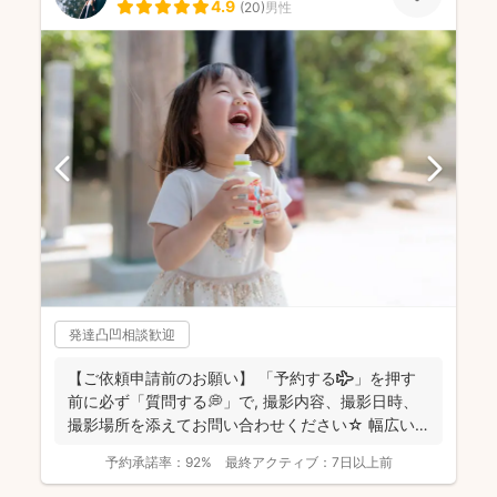
4.9
(
20
)
男性
発達凸凹相談歓迎
【ご依頼申請前のお願い】 「予約する✈️」を押す
前に必ず「質問する💭」で, 撮影内容、撮影日時、
撮影場所を添えてお問い合わせください☆ 幅広い
エリ...
予約承諾率：
92%
最終アクティブ：
7日以上前