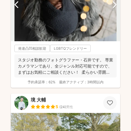
発達凸凹相談歓迎
LGBTQフレンドリー
スタジオ勤務のフォトグラファー・石井です。 専業
カメラマンであり、全ジャンル対応可能ですので、
まずはお気軽にご相談ください！ 柔らかい雰囲気
で自然...
予約承諾率：
62%
最終アクティブ：
3時間以内
境 大輔
5
(
24
)
男性