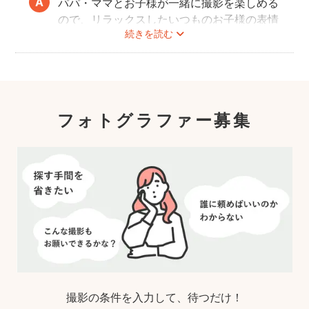
い。
パパ・ママとお子様が一緒に撮影を楽しめる
ので、リラックスしたいつものお子様の表情
続きを読む
を撮影できます。
こども・家族撮影に長けたプロカメラマンの
中から、ユーザー自身が好きなカメラマンを
指名するので、自分好みの「家族らしいおし
ゃれな写真」に仕上がります。
フォトグラファー募集
撮影の条件を入力して、待つだけ！