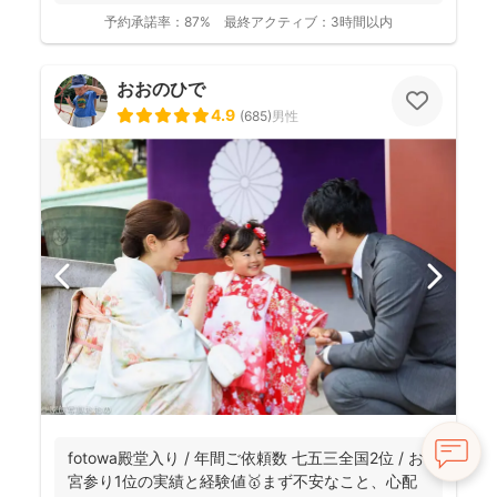
予約承諾率：
87%
最終アクティブ：
3時間以内
おおのひで
4.9
(
685
)
男性
fotowa殿堂入り / 年間ご依頼数 七五三全国2位 / お
宮参り1位の実績と経験値🥇まず不安なこと、心配