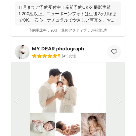
11月までご予約受付中！産前予約OK♡ 撮影実績
1,200組以上。ニューボーンフォトは生後2ヶ月頃ま
でOK。 安心・ナチュラルでやさしい写真を、お子
さ...
予約承諾率：
96%
最終アクティブ：
3時間以内
MY DEAR photograph
5
(
45
)
女性