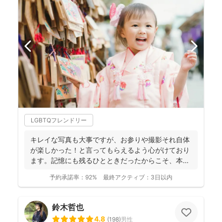
LGBTQフレンドリー
キレイな写真も大事ですが、お参りや撮影それ自体
が楽しかった！と言ってもらえるよう心がけており
ます。記憶にも残るひとときだったからこそ、本当
の笑顔が写真とい...
予約承諾率：
92%
最終アクティブ：
3日以内
鈴木哲也
4.8
(
198
)
男性