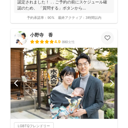
認定されました！ . . ご予約の前にスケジュール確
認のため、 「質問する」ボタンから...
予約承諾率：
90%
最終アクティブ：
3時間以内
小野寺 香
4.9
(
66
)
女性
LGBTQフレンドリー