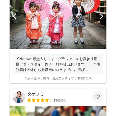
⭐️fotowa殿堂入りフォトグラファ ＝お宮参り用
掛け着・スタイ・帽子 無料貸出あります。＝ ＊掛
け着は画像から撮影日の前日までにお選び...
予約承諾率：
88%
最終アクティブ：
3時間以内
タケフミ
5
(
136
)
男性