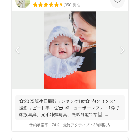
5
(
950
)
男性
⭐️2025誕生日撮影ランキング1位⭐️ 👑２０２３年
撮影リピート率１位👑 👶ニューボーンフォト1枠で
家族写真、兄弟姉妹写真、撮影可能です🙌 ...
予約承諾率：
74%
最終アクティブ：
3時間以内