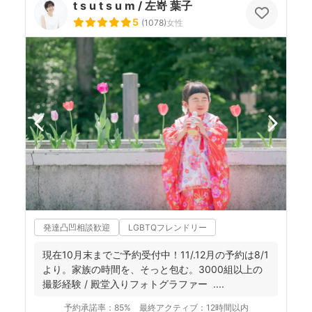
t s u t s u m / 左嵜 葉子
5
(
1078
)
女性
発達凸凹相談歓迎
LGBTQフレンドリー
現在10月末までご予約受付中！11/.12月の予約は8/1
より。家族の時間を、そっと包む。3000組以上の
撮影経験 / 殿堂入りフォトグラファー ....
予約承諾率：
85%
最終アクティブ：
12時間以内