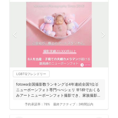
LGBTQフレンドリー
fotowa全国撮影数ランキング🥇4年連続全国1位🥇
ニューボーンフォト専門べべシェリ 🌸1枠でおくる
みアートニューボーンフォト撮影でき、家族撮影お
選...
予約承諾率：
78%
最終アクティブ：
3時間以内