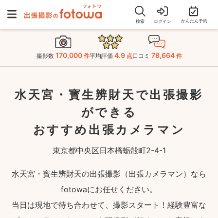
かんたん予約
検索
ログイン
170,000
4.9
78,664
撮影数
件
平均評価
点
口コミ
件
水天宮・寳生辨財天で出張撮影
ができる
おすすめ出張カメラマン
東京都中央区日本橋蛎殻町2-4-1
水天宮・寳生辨財天の出張撮影（出張カメラマン）なら
fotowaにお任せください。
当日は現地で待ち合わせて、撮影スタート！経験豊富な