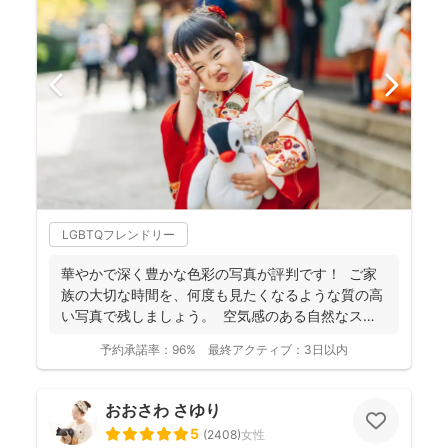
LGBTQフレンドリー
華やかで深く豊かな色彩の写真が評判です！ ご家
族の大切な時間を、何度も見たくなるような質の高
い写真で残しましょう。 空気感のある自然なスナ
ップ...
予約承諾率：
96%
最終アクティブ：
3日以内
おおさわ さゆり
5
(
2408
)
女性