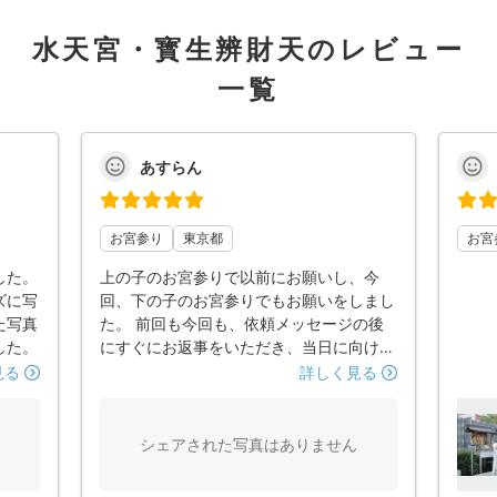
水天宮・寳生辨財天のレビュー
一覧
あすらん
お宮参り
東京都
お宮
した。
上の子のお宮参りで以前にお願いし、今
ズに写
回、下の子のお宮参りでもお願いをしまし
た写真
た。 前回も今回も、依頼メッセージの後
した。
にすぐにお返事をいただき、当日に向けた
こちらの希望なども細かく聞いていただけ
見る
詳しく見る
ました。 当日も、立ち位置など微調整い
ただきつつ、その場での急なリクエストに
も応じていただき、とてもステキなお写真
シェアされた写真はありません
を撮っていただけました。