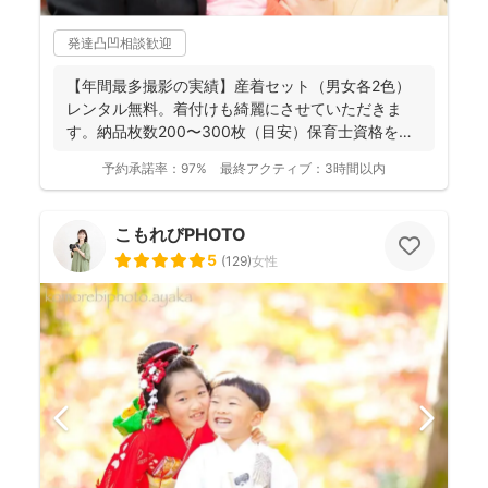
発達凸凹相談歓迎
【年間最多撮影の実績】産着セット（男女各2色）
レンタル無料。着付けも綺麗にさせていただきま
す。納品枚数200〜300枚（目安）保育士資格を持
つ妻の監修の下...
予約承諾率：
97%
最終アクティブ：
3時間以内
こもれびPHOTO
5
(
129
)
女性