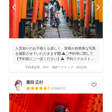
人見知りのお子様とも楽しく、皆様が自然体な写真
を撮影させていただきます📷 ⚠️ご予約等に関して
【予約前にご一読ください】⚠️ 予約リクエストの
前に...
予約承諾率：
92%
最終アクティブ：
3日以内
栗田 広行
5
(
1708
)
男性