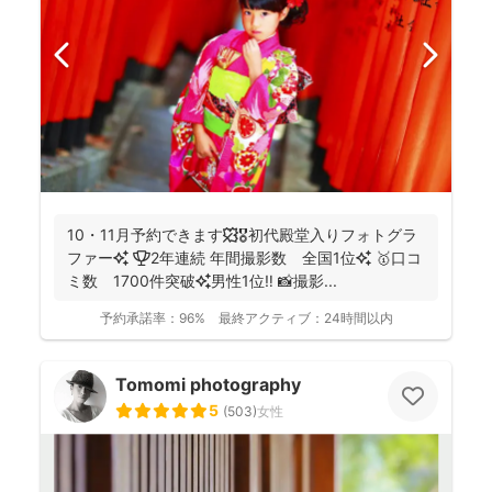
10・11月予約できます🍁🎖初代殿堂入りフォトグラ
ファー✨ 🏆2年連続 年間撮影数 全国1位✨ 🥇口コ
ミ数 1700件突破✨男性1位‼️ 📸撮影...
予約承諾率：
96%
最終アクティブ：
24時間以内
Tomomi photography
5
(
503
)
女性