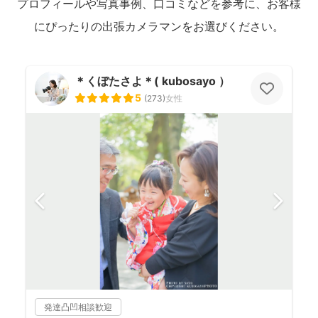
プロフィールや写真事例、口コミなどを参考に、お客様
にぴったりの出張カメラマンをお選びください。
＊くぼたさよ＊( kubosayo ）
5
(
273
)
女性
発達凸凹相談歓迎