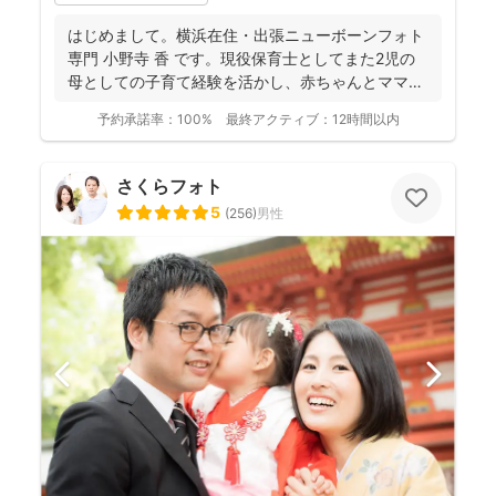
はじめまして。横浜在住・出張ニューボーンフォト
専門 小野寺 香 です。現役保育士としてまた2児の
母としての子育て経験を活かし、赤ちゃんとママの
「安心・安...
予約承諾率：
100%
最終アクティブ：
12時間以内
さくらフォト
5
(
256
)
男性