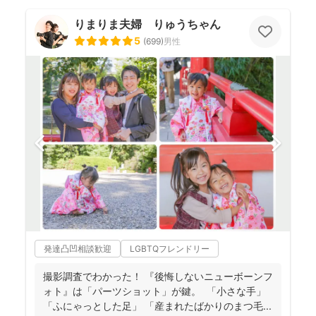
りまりま夫婦 りゅうちゃん
5
(
699
)
男性
発達凸凹相談歓迎
LGBTQフレンドリー
撮影調査でわかった！ 『後悔しないニューボーンフ
ォト』は「パーツショット」が鍵。 「小さな手」
「ふにゃっとした足」 「産まれたばかりのまつ毛...