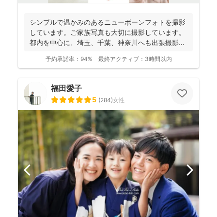
シンプルで温かみのあるニューボーンフォトを撮影
しています。ご家族写真も大切に撮影しています。
都内を中心に、埼玉、千葉、神奈川へも出張撮影い
たします。 ....
予約承諾率：
94%
最終アクティブ：
3時間以内
福田愛子
5
(
284
)
女性