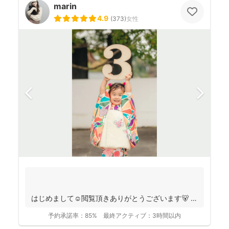
marin
4.9
(
373
)
女性
はじめまして☺️閲覧頂きありがとうございます🐻
千葉県八千代市を拠点に ニュ...
予約承諾率：
85%
最終アクティブ：
3時間以内