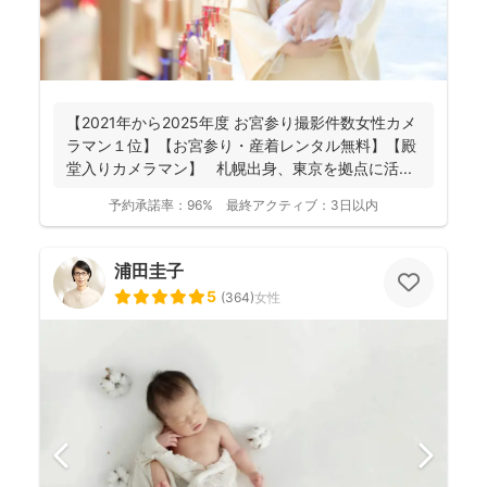
【2021年から2025年度 お宮参り撮影件数女性カメ
ラマン１位】【お宮参り・産着レンタル無料】【殿
堂入りカメラマン】 札幌出身、東京を拠点に活...
予約承諾率：
96%
最終アクティブ：
3日以内
浦田圭子
5
(
364
)
女性