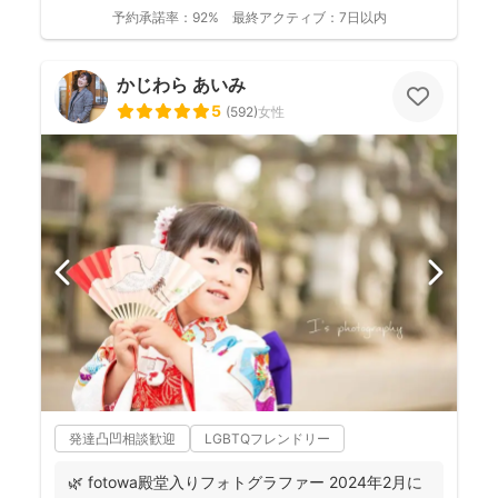
って頂く形で...
予約承諾率：
92%
最終アクティブ：
7日以内
かじわら あいみ
5
(
592
)
女性
発達凸凹相談歓迎
LGBTQフレンドリー
🌿 fotowa殿堂入りフォトグラファー 2024年2月に