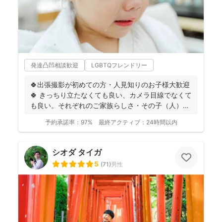
発達凸凹相談歓迎
LGBTQフレンドリー
🍀出張撮影が初めての方・人見知りのお子様大歓迎
🍀 きっちり立たなくても良い、カメラ目線でなくて
も良い。それぞれのご家族らしさ・その子（人）ら
しさがわかる...
予約承諾率：
97%
最終アクティブ：
24時間以内
シオダ タイガ
5
(
71
)
男性