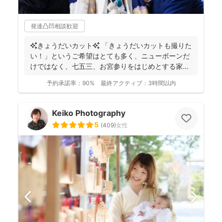
発達凸凹相談歓迎
✨きょうだいカット✨ 「きょうだいカットも撮りた
い！」というご希望はとても多く、ニューボーンだ
けではなく、七五三、お宮参りをはじめとする家族
写真を得意と...
予約承諾率：
90%
最終アクティブ：
3時間以内
Keiko Photography
5
(
409
)
女性