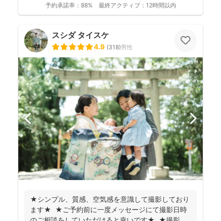
予約承諾率：
88%
最終アクティブ：
12時間以内
スシダ タイスケ
4.9
(
318
)
男性
★シンプル、質感、空気感を意識して撮影しており
ます★ ★ご予約前に一度メッセージにて撮影日時
のご相談をしていただけると幸いです★ ★撮影に