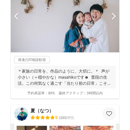
発達凸凹相談歓迎
＊家族の日常を、作品のように、大切に。＊ 声が
小さい（＝穏やかな）masahikoです☻ 普段の生
活。この何気なく過ごす「当たり前の日常」こそ...
予約承諾率：
89%
最終アクティブ：
3時間以内
夏（なつ）
5
(
265
)
男性