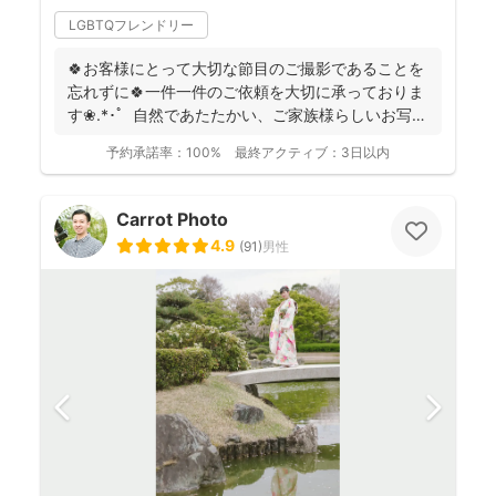
LGBTQフレンドリー
🍀お客様にとって大切な節目のご撮影であることを
忘れずに🍀一件一件のご依頼を大切に承っておりま
す❀.*･ﾟ 自然であたたかい、ご家族様らしいお写真
を残...
予約承諾率：
100%
最終アクティブ：
3日以内
Carrot Photo
4.9
(
91
)
男性