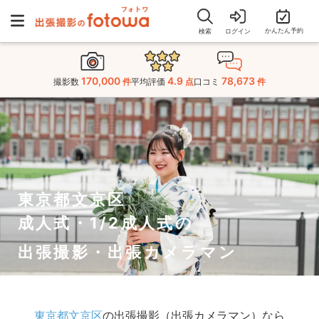
かんたん予約
検索
ログイン
170,000
4.9
78,673
撮影数
件
平均評価
点
口コミ
件
東京都文京区
成人式・1/2成人式の
出張撮影・出張カメラマン
東京都文京区
の出張撮影（出張カメラマン）なら