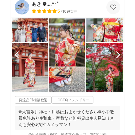
あき ❁.｡.*･ﾟ
5
(
109
)
女性
発達凸凹相談歓迎
LGBTQフレンドリー
❁大宮氷川神社・川越はおまかせください❁小中教
員免許あり❁和傘・産着など無料貸出❁人見知りさ
んも安心♪女性カメラマン！
予約承諾率：
96%
最終アクティブ：
3時間以内