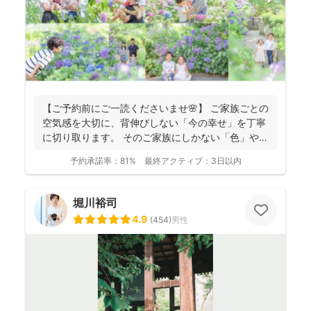
【ご予約前にご一読くださいませ🌸】 ご家族ごとの
空気感を大切に、背伸びしない「今の幸せ」を丁寧
に切り取ります。 そのご家族にしかない「色」や、
ふとした...
予約承諾率：
81%
最終アクティブ：
3日以内
堀川裕司
4.9
(
454
)
男性