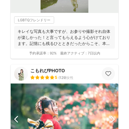
LGBTQフレンドリー
キレイな写真も大事ですが、お参りや撮影それ自体
が楽しかった！と言ってもらえるよう心がけており
ます。記憶にも残るひとときだったからこそ、本当
の笑顔が写真とい...
予約承諾率：
92%
最終アクティブ：
7日以内
こもれびPHOTO
5
(
129
)
女性