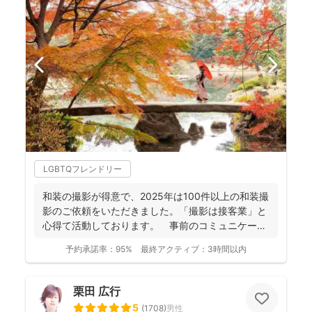
LGBTQフレンドリー
和装の撮影が得意で、2025年は100件以上の和装撮
影のご依頼をいただきました。「撮影は接客業」と
心得て活動しております。 事前のコミュニケーシ
ョンにより...
予約承諾率：
95%
最終アクティブ：
3時間以内
栗田 広行
5
(
1708
)
男性