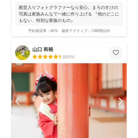
殿堂入りフォトグラファーなら安心。まろのすけの
写真は家族みんなで一緒に作り上げる 『他のどこに
もない、特別な家族のもの』
予約承諾率：
90%
最終アクティブ：
12時間以内
山口 和裕
5
(
3
)
男性