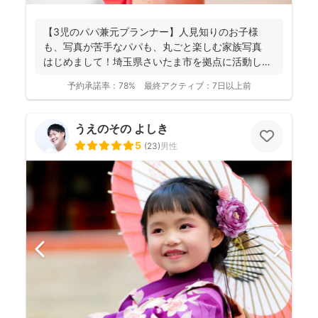
【3児のパパ兼元プランナー】人見知りのお子様
も、写真が苦手なパパも、丸ごと楽しむ家族写真
はじめまして！埼玉県さいたま市を拠点に活動して
おります、フ...
予約承諾率：
78%
最終アクティブ：
7日以上前
うえのその よしき
5
(
23
)
男性