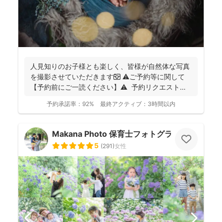
人見知りのお子様とも楽しく、皆様が自然体な写真
を撮影させていただきます📷 ⚠️ご予約等に関して
【予約前にご一読ください】⚠️ 予約リクエストの
前に...
予約承諾率：
92%
最終アクティブ：
3時間以内
Makana Photo 保育士フォトグラファー
5
(
291
)
女性