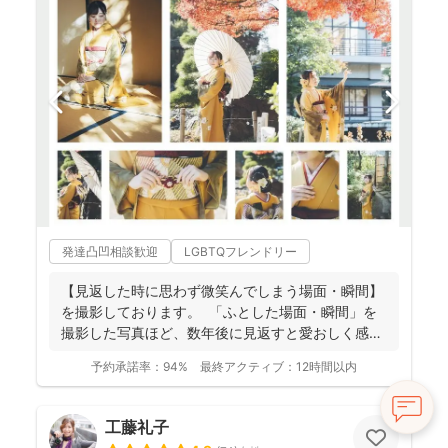
発達凸凹相談歓迎
LGBTQフレンドリー
【見返した時に思わず微笑んでしまう場面・瞬間】
を撮影しております。 ⁡ 「ふとした場面・瞬間」を
撮影した写真ほど、数年後に見返すと愛おしく感じ
ることは...
予約承諾率：
94%
最終アクティブ：
12時間以内
工藤礼子