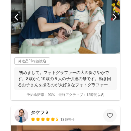
発達凸凹相談歓迎
初めまして。フォトグラファーの大久保さやかで
す。8歳から19歳の５人の子供達の母です。動き回
るお子さんを撮るのが大好きなフォトグラファーで
す！ . ...
予約承諾率：
93%
最終アクティブ：
12時間以内
タケフミ
5
(
136
)
男性