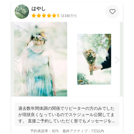
はやし
5
(
338
)
男性
過去数年間体調の関係でリピーターの方のみでした
が現状良くなっているのでスケジュール公開してま
す。 直接ご予約していただく形でもメッセージを送
って頂く形で...
予約承諾率：
92%
最終アクティブ：
7日以内