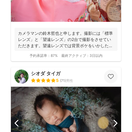
カメラマンの鈴木哲也と申します。撮影には「標準
レンズ」と「望遠レンズ」の2台で撮影をさせてい
ただきます。望遠レンズでは背景ボケをいかしたお
写真を撮影させて...
予約承諾率：
87%
最終アクティブ：
3日以内
シオダ タイガ
5
(
71
)
男性