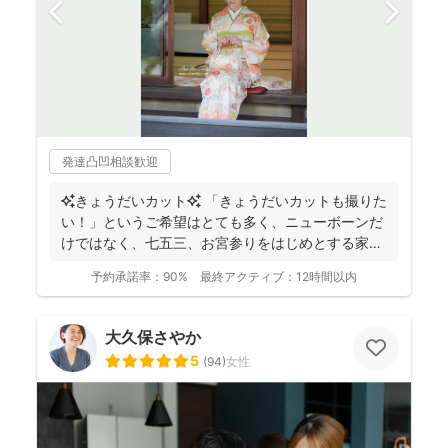
発達凸凹相談歓迎
✨きょうだいカット✨ 「きょうだいカットも撮りた
い！」というご希望はとても多く、ニューボーンだ
けではなく、七五三、お宮参りをはじめとする家族
写真を得意と...
予約承諾率：
90%
最終アクティブ：
12時間以内
大久保さやか
5
(
94
)
女性