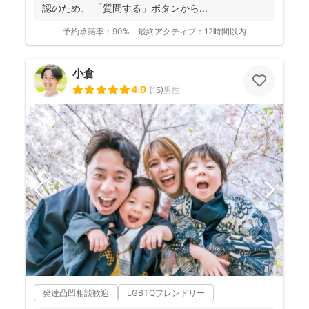
認のため、 「質問する」ボタンから...
予約承諾率：
90%
最終アクティブ：
12時間以内
小倉
4.9
(
15
)
男性
発達凸凹相談歓迎
LGBTQフレンドリー