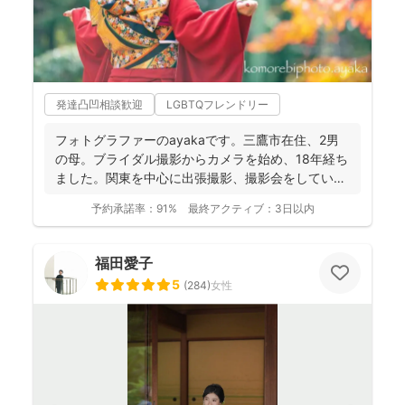
発達凸凹相談歓迎
LGBTQフレンドリー
フォトグラファーのayakaです。三鷹市在住、2男
の母。ブライダル撮影からカメラを始め、18年経ち
ました。関東を中心に出張撮影、撮影会をしていま
す。 ...
予約承諾率：
91%
最終アクティブ：
3日以内
福田愛子
5
(
284
)
女性