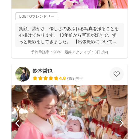
LGBTQフレンドリー
笑顔、温かさ、優しさのあふれる写真を撮ることを
心掛けております。 10年前から写真が好きで、ず
っと撮影をしてきました。 【出張撮影について】
...
予約承諾率：
98%
最終アクティブ：
3日以内
鈴木哲也
4.8
(
198
)
男性