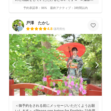
つい...
予約承諾率：
96%
最終アクティブ：
3時間以内
戸澤 たかし
4.8
(
37
)
男性
＜御予約をされる前にメッセージいただくようお願
いします＞ <Please see below for English> 記念用