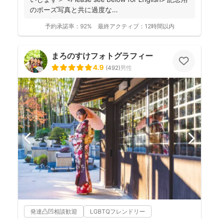
のポーズ写真と共に過度な...
予約承諾率：
92%
最終アクティブ：
12時間以内
まろのすけフォトグラフィー
4.9
(
492
)
男性
発達凸凹相談歓迎
LGBTQフレンドリー