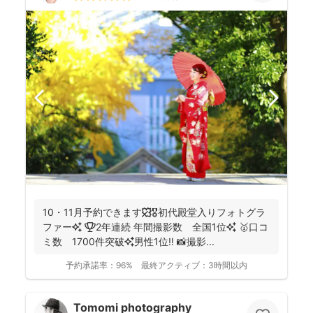
10・11月予約できます🍁🎖初代殿堂入りフォトグラ
ファー✨ 🏆2年連続 年間撮影数 全国1位✨ 🥇口コ
ミ数 1700件突破✨男性1位‼️ 📸撮影...
予約承諾率：
96%
最終アクティブ：
3時間以内
Tomomi photography