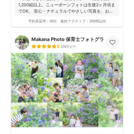
1,200組以上。ニューボーンフォトは生後2ヶ月頃ま
でOK。 安心・ナチュラルでやさしい写真を、お子
さ...
予約承諾率：
96%
最終アクティブ：
3時間以内
Makana Photo 保育士フォトグラファー
5
(
291
)
女性