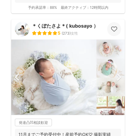
予約承諾率：
88%
最終アクティブ：
12時間以内
＊くぼたさよ＊( kubosayo ）
5
(
273
)
女性
発達凸凹相談歓迎
11月までご予約受付中！産前予約OK♡ 撮影実績