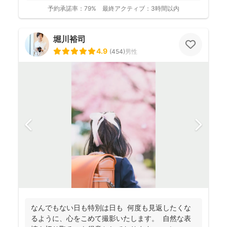
予約承諾率：
79%
最終アクティブ：
3時間以内
堀川裕司
4.9
(
454
)
男性
なんでもない日も特別は日も 何度も見返したくな
るように、心をこめて撮影いたします。 自然な表