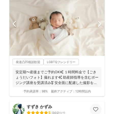
発達凸凹相談歓迎
LGBTQフレンドリー
安定期〜産後までご予約OK✨ １時間料金で【ごき
ょうだいフォト】撮れます✨ 助産師指導を含むポー
ジング講座を受講済み🎖️ 安全面に配慮した撮影を行
っ...
予約承諾率：
98%
最終アクティブ：
12時間以内
すずき かずみ
5
(
302
)
女性