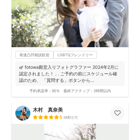
発達凸凹相談歓迎
LGBTQフレンドリー
🌿 fotowa殿堂入りフォトグラファー 2024年2月に
認定されました！ . . ご予約の前にスケジュール確
認のため、 「質問する」ボタンから...
予約承諾率：
90%
最終アクティブ：
3時間以内
木村 真奈美
5
(
48
)
女性