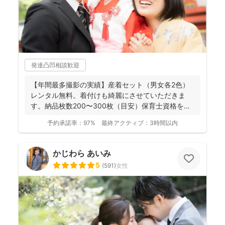
発達凸凹相談歓迎
【年間最多撮影の実績】産着セット（男女各2色）
レンタル無料。着付けも綺麗にさせていただきま
す。納品枚数200〜300枚（目安）保育士資格を持
つ妻の監修の下...
予約承諾率：
97%
最終アクティブ：
3時間以内
かじわら あいみ
5
(
591
)
女性