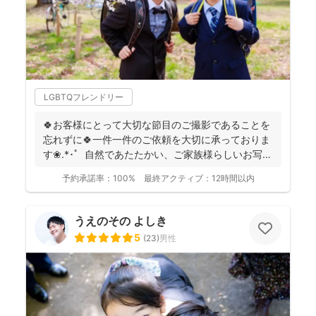
LGBTQフレンドリー
🍀お客様にとって大切な節目のご撮影であることを
忘れずに🍀一件一件のご依頼を大切に承っておりま
す❀.*･ﾟ 自然であたたかい、ご家族様らしいお写真
を残...
予約承諾率：
100%
最終アクティブ：
12時間以内
うえのその よしき
5
(
23
)
男性