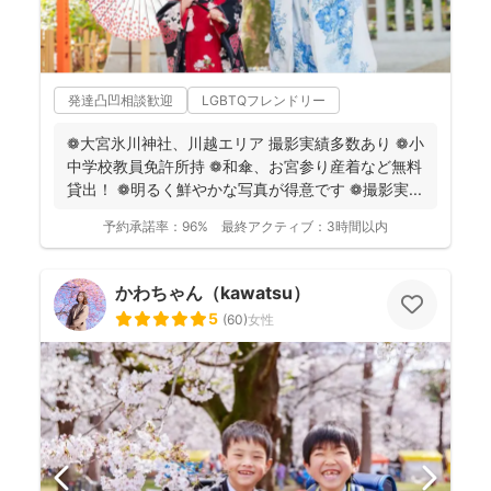
発達凸凹相談歓迎
LGBTQフレンドリー
❁大宮氷川神社、川越エリア 撮影実績多数あり ❁小
中学校教員免許所持 ❁和傘、お宮参り産着など無料
貸出！ ❁明るく鮮やかな写真が得意です ❁撮影実...
予約承諾率：
96%
最終アクティブ：
3時間以内
かわちゃん（kawatsu）
5
(
60
)
女性