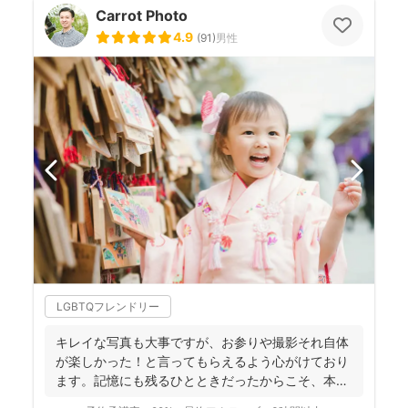
Carrot Photo
4.9
(
91
)
男性
LGBTQフレンドリー
キレイな写真も大事ですが、お参りや撮影それ自体
が楽しかった！と言ってもらえるよう心がけており
ます。記憶にも残るひとときだったからこそ、本当
の笑顔が写真とい...