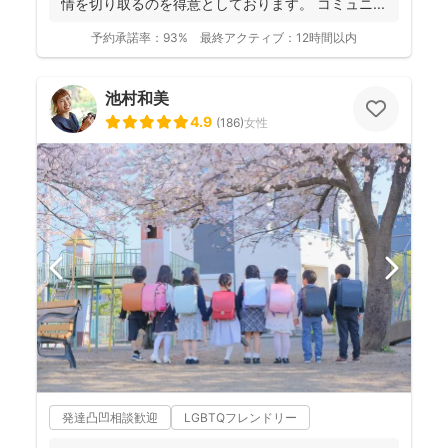
情を切り取るのを得意としております。 コミュニ...
予約承諾率：
93%
最終アクティブ：
12時間以内
池村和美
4.9
(
186
)
女性
発達凸凹相談歓迎
LGBTQフレンドリー