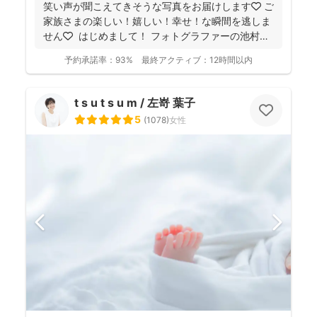
笑い声が聞こえてきそうな写真をお届けします🧡 ご
家族さまの楽しい！嬉しい！幸せ！な瞬間を逃しま
せん🧡 ⁡ はじめまして！ フォトグラファーの池村
和...
予約承諾率：
93%
最終アクティブ：
12時間以内
t s u t s u m / 左嵜 葉子
5
(
1078
)
女性