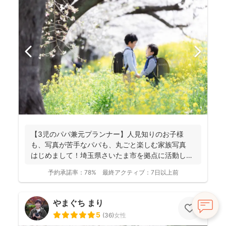
【3児のパパ兼元プランナー】人見知りのお子様
も、写真が苦手なパパも、丸ごと楽しむ家族写真
はじめまして！埼玉県さいたま市を拠点に活動して
おります、フ...
予約承諾率：
78%
最終アクティブ：
7日以上前
やまぐち まり
5
(
36
)
女性