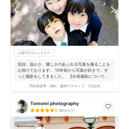
LGBTQフレンドリー
笑顔、温かさ、優しさのあふれる写真を撮ることを
心掛けております。 10年前から写真が好きで、ず
っと撮影をしてきました。 【出張撮影について】
...
予約承諾率：
98%
最終アクティブ：
7日以内
Tomomi photography
5
(
503
)
女性