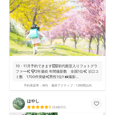
10・11月予約できます🍁🎖初代殿堂入りフォトグラ
ファー✨ 🏆2年連続 年間撮影数 全国1位✨ 🥇口コ
ミ数 1700件突破✨男性1位‼️ 📸撮影...
予約承諾率：
96%
最終アクティブ：
12時間以内
はやし
5
(
338
)
男性