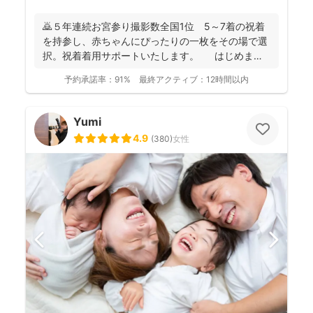
🙇５年連続お宮参り撮影数全国1位 5～7着の祝着
を持参し、赤ちゃんにぴったりの一枚をその場で選
択。祝着着用サポートいたします。 はじめまし
て。フォ...
予約承諾率：
91%
最終アクティブ：
12時間以内
Yumi
4.9
(
380
)
女性