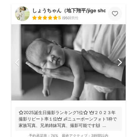
しょうちゃん（地下翔平/jige shohe）
5
(
950
)
男性
⭐️2025誕生日撮影ランキング1位⭐️ 👑２０２３年
撮影リピート率１位👑 👶ニューボーンフォト1枠で
家族写真、兄弟姉妹写真、撮影可能です🙌 ...
予約承諾率：
74%
最終アクティブ：
3時間以内