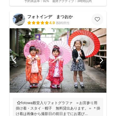
予約承諾率：
92%
最終アクティブ：
3時間以内
フォトインデ まつおか
4.9
(
531
)
男性
⭐️fotowa殿堂入りフォトグラファ ＝お宮参り用
掛け着・スタイ・帽子 無料貸出あります。＝ ＊掛
け着は画像から撮影日の前日までにお選び...