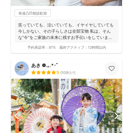
発達凸凹相談歓迎
笑っていても、泣いていても、イヤイヤしていても
今しかない、その子らしさは全部宝物 私は、そん
な”今”をご家族の未来に残すお手伝いをしています
📸 ...
予約承諾率：
97%
最終アクティブ：
12時間以内
あき ❁.｡.*･ﾟ
5
(
109
)
女性