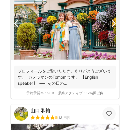
プロフィールをご覧いただき、ありがとうございま
す。 カメラマンのTomomiです。 【English
speaker】 ── その日の...
予約承諾率：
90%
最終アクティブ：
12時間以内
山口 和裕
5
(
3
)
男性