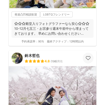
発達凸凹相談歓迎
LGBTQフレンドリー
⭐︎⭐︎⭐︎殿堂入りフォトグラファーなら安心⭐︎⭐︎⭐︎
10-12月七五三・お宮参り週末午前中から埋まって
きております。 早めにお問い合わせください...
予約承諾率：
90%
最終アクティブ：
12時間以内
鈴木哲也
4.8
(
198
)
男性