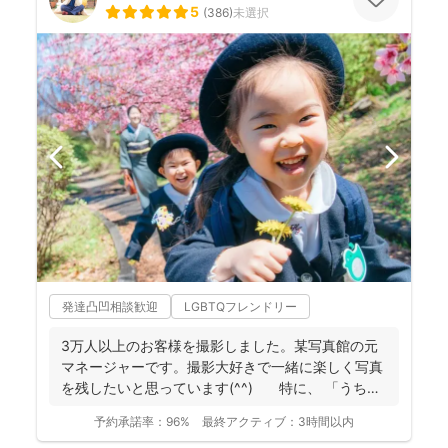
5
(
386
)
未選択
発達凸凹相談歓迎
LGBTQフレンドリー
3万人以上のお客様を撮影しました。某写真館の元
マネージャーです。撮影大好きで一緒に楽しく写真
を残したいと思っています(^^) 特に、 「うち
の...
予約承諾率：
96%
最終アクティブ：
3時間以内