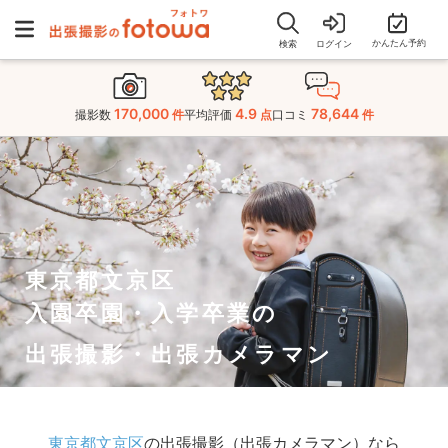
かんたん予約
検索
ログイン
170,000
4.9
78,644
撮影数
件
平均評価
点
口コミ
件
東京都文京区
入園卒園・入学卒業の
出張撮影・出張カメラマン
東京都文京区
の出張撮影（出張カメラマン）なら