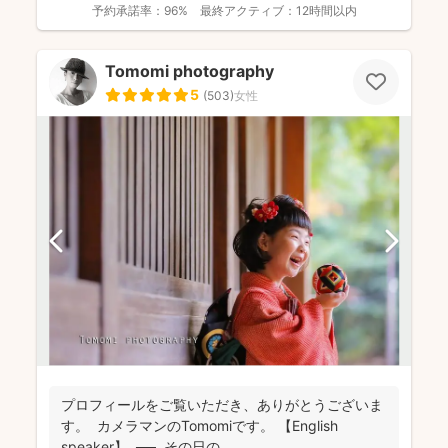
予約承諾率：
96%
最終アクティブ：
12時間以内
Tomomi photography
5
(
503
)
女性
プロフィールをご覧いただき、ありがとうございま
す。 カメラマンのTomomiです。 【English
speaker】 ── その日の...