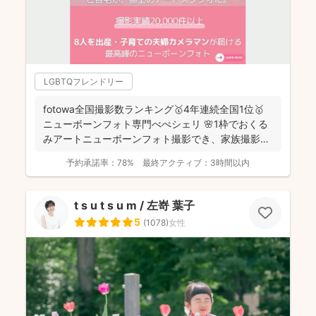
LGBTQフレンドリー
fotowa全国撮影数ランキング🥇4年連続全国1位🥇
ニューボーンフォト専門べべシェリ 🌸1枠でおくる
みアートニューボーンフォト撮影でき、家族撮影お
選...
予約承諾率：
78%
最終アクティブ：
3時間以内
t s u t s u m / 左嵜 葉子
5
(
1078
)
女性