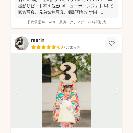
撮影リピート率１位👑 👶ニューボーンフォト1枠で
家族写真、兄弟姉妹写真、撮影可能です🙌 ...
予約承諾率：
74%
最終アクティブ：
24時間以内
marin
4.9
(
373
)
女性