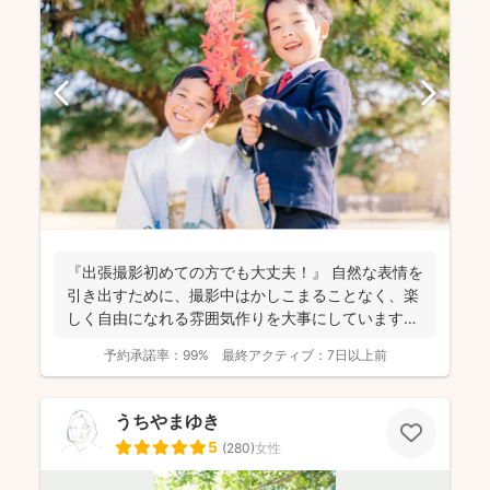
『出張撮影初めての方でも大丈夫！』 自然な表情を
引き出すために、撮影中はかしこまることなく、楽
しく自由になれる雰囲気作りを大事にしています＾
＾ こ...
予約承諾率：
99%
最終アクティブ：
7日以上前
うちやまゆき
5
(
280
)
女性