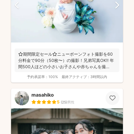
⭐️期間限定セール⭐️ニューボーンフォト撮影を60
分料金で90分（50枚〜）の撮影！兄弟写真OK!! 年
間500人ほどの小さいお子さんや赤ちゃんを撮
影！...
予約承諾率：
100%
最終アクティブ：
3時間以内
masahiko
5
(
25
)
男性