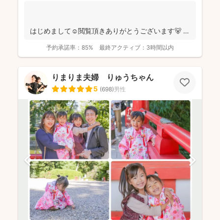
はじめまして☺️閲覧頂きありがとうございます🐻
千葉県八千代市を拠点に ニュ...
予約承諾率：
85%
最終アクティブ：
3時間以内
りまりま夫婦 りゅうちゃん
5
(
698
)
男性