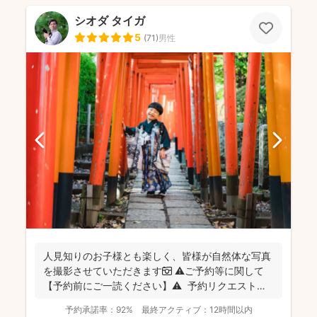
シオダ タイガ
5
(
71
)
男性
人見知りのお子様とも楽しく、皆様が自然体な写真
を撮影させていただきます📷 ⚠️ご予約等に関して
【予約前にご一読ください】⚠️ 予約リクエストの
前に...
予約承諾率：
92%
最終アクティブ：
12時間以内