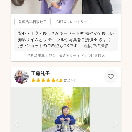
発達凸凹相談歓迎
LGBTQフレンドリー
安心・丁寧・優しさがキーワード💗 穏やかで優しい
撮影タイムと ナチュラルな写真をご提供🍀 きょう
だいショットのご希望もOKです 産院での撮影...
予約承諾率：
97%
最終アクティブ：
12時間以内
工藤礼子
4.9
(
74
)
女性