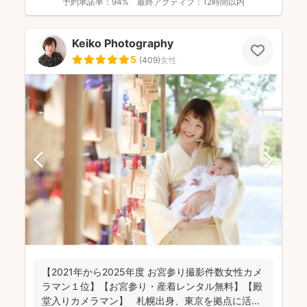
予約承諾率：
94%
最終アクティブ：
12時間以内
Keiko Photography
5
(
409
)
女性
【2021年から2025年度 お宮参り撮影件数女性カメ
ラマン１位】【お宮参り・産着レンタル無料】【殿
堂入りカメラマン】 札幌出身、東京を拠点に活...