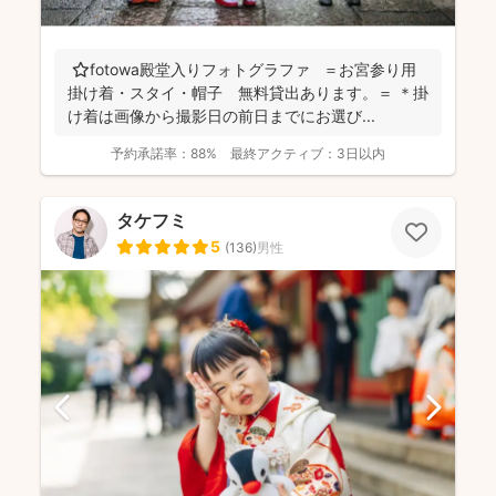
⭐️fotowa殿堂入りフォトグラファ ＝お宮参り用
掛け着・スタイ・帽子 無料貸出あります。＝ ＊掛
け着は画像から撮影日の前日までにお選び...
予約承諾率：
88%
最終アクティブ：
3日以内
タケフミ
5
(
136
)
男性