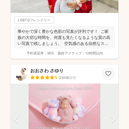
LGBTQフレンドリー
華やかで深く豊かな色彩の写真が評判です！ ご家
族の大切な時間を、何度も見たくなるような質の高
い写真で残しましょう。 空気感のある自然なスナ
ップ...
予約承諾率：
96%
最終アクティブ：
12時間以内
おおさわ さゆり
5
(
2408
)
女性