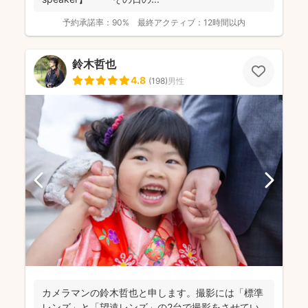
予約承諾率：
90%
最終アクティブ：
12時間以内
鈴木哲也
4.8
(
198
)
男性
カメラマンの鈴木哲也と申します。撮影には「標準
レンズ」と「望遠レンズ」の2台で撮影をさせてい