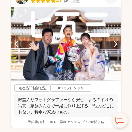
4.9
(
492
)
男性
発達凸凹相談歓迎
LGBTQフレンドリー
殿堂入りフォトグラファーなら安心。まろのすけの
写真は家族みんなで一緒に作り上げる 『他のどこに
もない、特別な家族のもの』
予約承諾率：
90%
最終アクティブ：
3時間以内