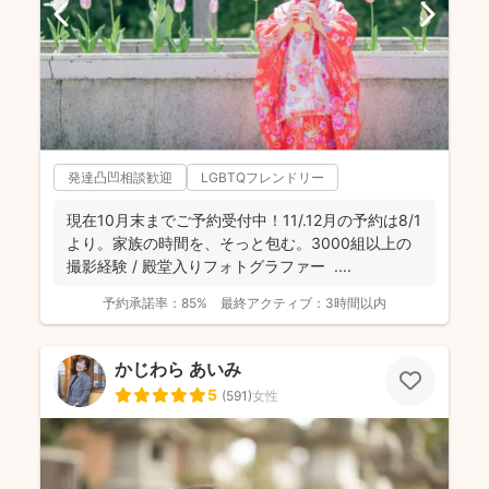
発達凸凹相談歓迎
LGBTQフレンドリー
現在10月末までご予約受付中！11/.12月の予約は8/1
より。家族の時間を、そっと包む。3000組以上の
撮影経験 / 殿堂入りフォトグラファー ....
予約承諾率：
85%
最終アクティブ：
3時間以内
かじわら あいみ
5
(
591
)
女性