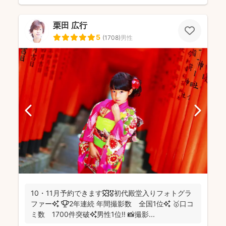
栗田 広行
5
(
1708
)
男性
10・11月予約できます🍁🎖初代殿堂入りフォトグラ
ファー✨ 🏆2年連続 年間撮影数 全国1位✨ 🥇口コ
ミ数 1700件突破✨男性1位‼️ 📸撮影...