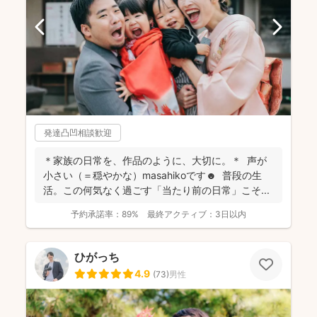
発達凸凹相談歓迎
＊家族の日常を、作品のように、大切に。＊ 声が
小さい（＝穏やかな）masahikoです☻ 普段の生
活。この何気なく過ごす「当たり前の日常」こそ...
予約承諾率：
89%
最終アクティブ：
3日以内
ひがっち
4.9
(
73
)
男性