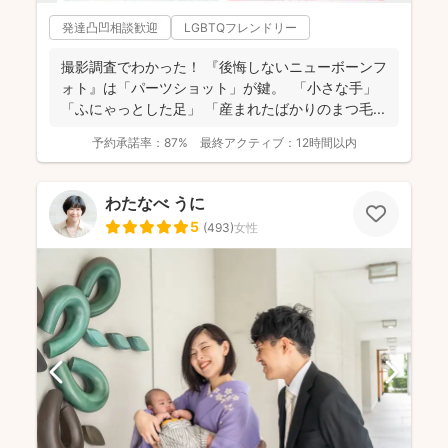
発達凸凹相談歓迎
LGBTQフレンドリー
撮影調査でわかった！ 『後悔しないニューボーンフ
ォト』は「パーツショット」が鍵。 「小さな手」
「ふにゃっとした足」 「産まれたばかりのまつ毛...
予約承諾率：
87%
最終アクティブ：
12時間以内
わたなべ うに
5
(
493
)
女性