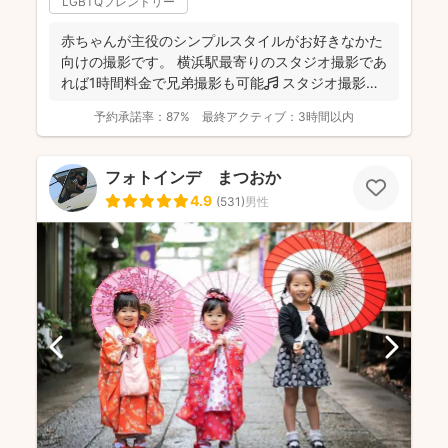
LGBTQフレンドリー
赤ちゃんが主役のシンプルスタイルがお好きなかた
向けの撮影です。 横浜駅最寄りのスタジオ撮影であ
れば1時間料金で兄弟撮影も可能🎵 スタジオ撮影に
限り、こ...
予約承諾率：
87%
最終アクティブ：
3時間以内
フォトインデ まつおか
4.9
(
531
)
男性