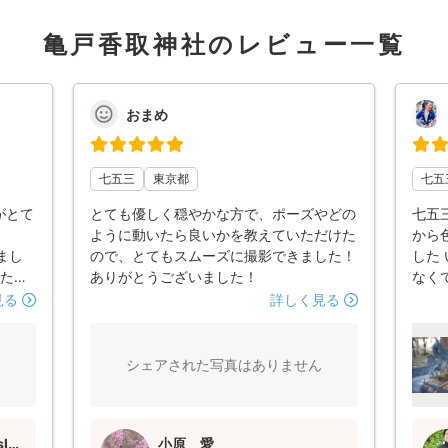
亀戸香取神社のレビュー一覧
おまめ
七五三
東京都
七五
がとて
とても優しく穏やかな方で、ポーズやどの
七五
ように動いたら良いかを教えていただけた
から
まし
ので、とてもスムーズに撮影できました！
した
した
ありがとうございました！
なく
だき
さん
見る
詳しく見る
日の流
沢山
つも
な写
も安
分達
シェアされた写真はありません
 撮影
てと
ての要
ない
青柳理沙 / naturalphoto slow
小原 愛
りがた