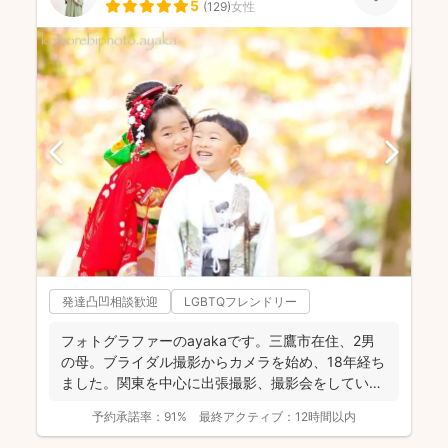
5
(
129
)
女性
発達凸凹相談歓迎
LGBTQフレンドリー
フォトグラファーのayakaです。三鷹市在住、2男
の母。ブライダル撮影からカメラを始め、18年経ち
ました。関東を中心に出張撮影、撮影会をしていま
す。 ...
予約承諾率：
91%
最終アクティブ：
12時間以内