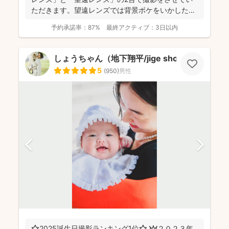
ただきます。望遠レンズでは背景ボケをいかしたお
写真を撮影させて...
予約承諾率：
87%
最終アクティブ：
3日以内
しょうちゃん（地下翔平/jige shohe）
5
(
950
)
男性
⭐️2025誕生日撮影ランキング1位⭐️ 👑２０２３年