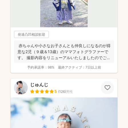
発達凸凹相談歓迎
赤ちゃんや小さなお子さんとも仲良しになるのが得
意な2児（９歳＆13歳）のママフォトグラファーで
す。 撮影内容をリニューアルいたしましたのでご案
内させ...
予約承諾率：
98%
最終アクティブ：
7日以上前
じゅんじ
5
(
126
)
男性