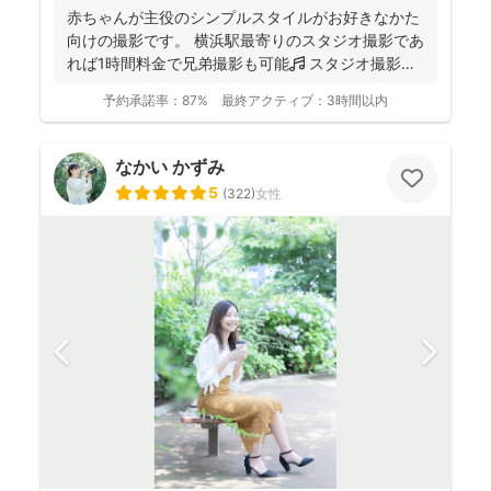
赤ちゃんが主役のシンプルスタイルがお好きなかた
向けの撮影です。 横浜駅最寄りのスタジオ撮影であ
れば1時間料金で兄弟撮影も可能🎵 スタジオ撮影に
限り、こ...
予約承諾率：
87%
最終アクティブ：
3時間以内
なかい かずみ
5
(
322
)
女性