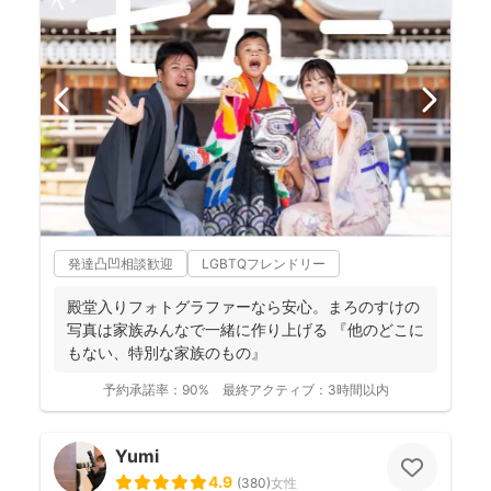
発達凸凹相談歓迎
LGBTQフレンドリー
殿堂入りフォトグラファーなら安心。まろのすけの
写真は家族みんなで一緒に作り上げる 『他のどこに
もない、特別な家族のもの』
予約承諾率：
90%
最終アクティブ：
3時間以内
Yumi
4.9
(
380
)
女性