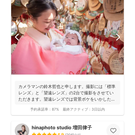
カメラマンの鈴木哲也と申します。撮影には「標準
レンズ」と「望遠レンズ」の2台で撮影をさせてい
ただきます。望遠レンズでは背景ボケをいかしたお
写真を撮影させて...
予約承諾率：
87%
最終アクティブ：
3日以内
hinaphoto studio 増田律子
4.9
(
206
)
女性