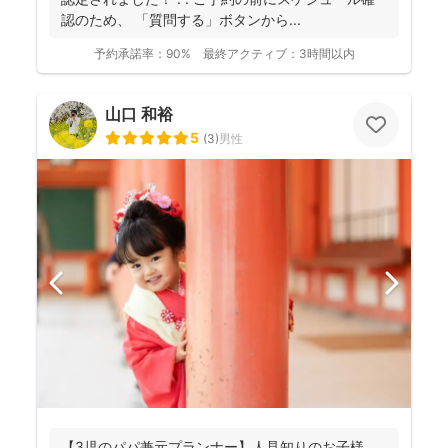
認のため、 「質問する」ボタンから...
予約承諾率：
90%
最終アクティブ：
3時間以内
山口 和裕
5
(
3
)
男性
【3児のパパ兼元プランナー】人見知りのお子様