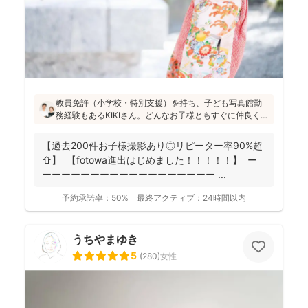
教員免許（小学校・特別支援）を持ち、子ども写真館勤
務経験もあるKIKIさん。どんなお子様ともすぐに仲良くな
れる安心感があります！会話や遊びを通して自然な笑顔
を引き出し、日々成長している大切な瞬間を写真に記録
【過去200件お子様撮影あり◎リピーター率90%超
することを大切にされています(^^)
⇧】 【fotowa進出はじめました！！！！！】 ー
ーーーーーーーーーーーーーーーーーー ...
予約承諾率：
50%
最終アクティブ：
24時間以内
うちやまゆき
5
(
280
)
女性