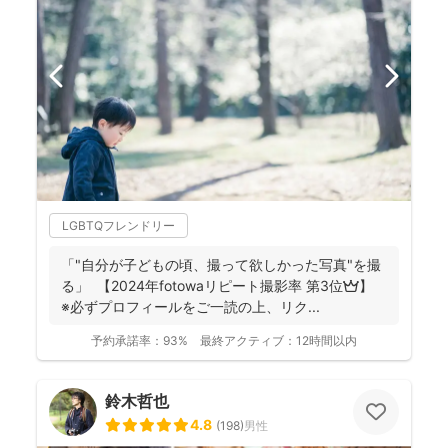
LGBTQフレンドリー
「"自分が子どもの頃、撮って欲しかった写真"を撮
る」 【2024年fotowaリピート撮影率 第3位👑】
※必ずプロフィールをご一読の上、リク...
予約承諾率：
93%
最終アクティブ：
12時間以内
鈴木哲也
4.8
(
198
)
男性