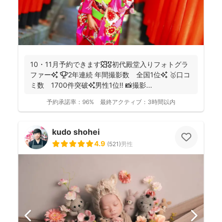
10・11月予約できます🍁🎖初代殿堂入りフォトグラ
ファー✨ 🏆2年連続 年間撮影数 全国1位✨ 🥇口コ
ミ数 1700件突破✨男性1位‼️ 📸撮影...
予約承諾率：
96%
最終アクティブ：
3時間以内
kudo shohei
4.9
(
521
)
男性