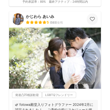
予約承諾率：
89%
最終アクティブ：
24時間以内
かじわら あいみ
5
(
593
)
女性
発達凸凹相談歓迎
LGBTQフレンドリー
🌿 fotowa殿堂入りフォトグラファー 2024年2月に
認定されました！ . . ご予約の前にスケジュール確