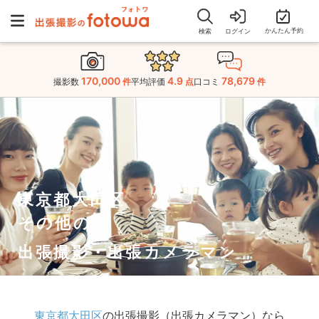
かんたん予約
検索
ログイン
170,000
4.9
78,679
撮影数
件
平均評価
点
口コミ
件
東京都大田区
その他の
出張撮影・出張カメラマン
東京都大田区
の出張撮影（出張カメラマン）なら