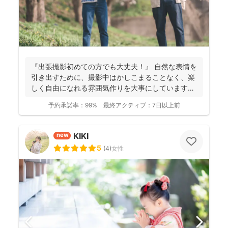
『出張撮影初めての方でも大丈夫！』 自然な表情を
引き出すために、撮影中はかしこまることなく、楽
しく自由になれる雰囲気作りを大事にしています＾
＾ こ...
予約承諾率：
99%
最終アクティブ：
7日以上前
KIKI
new
5
(
4
)
女性