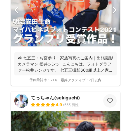
📸 七五三・お宮参り・家族写真のご案内｜出張撮影
カメラマン 松井シンジ こんにちは、フォトグラフ
ァー松井シンジです。 七五三撮影600組以上／家
族...
予約承諾率：
71%
最終アクティブ：
7日以内
てっちゃん(sekiguchi)
4.9
(
555
)
男性