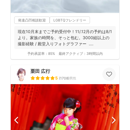
発達凸凹相談歓迎
LGBTQフレンドリー
現在10月末までご予約受付中！11/.12月の予約は8/1
より。家族の時間を、そっと包む。3000組以上の
撮影経験 / 殿堂入りフォトグラファー ....
予約承諾率：
85%
最終アクティブ：
3時間以内
栗田 広行
5
(
1708
)
男性