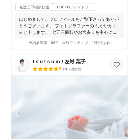
発達凸凹相談歓迎
LGBTQフレンドリー
はじめまして。プロフィールをご覧下さってありが
とうございます。 フォトグラファーの なかいかず
みと申します。 七五三撮影やお宮参りを中心に家
族写真...
予約承諾率：
98%
最終アクティブ：
12時間以内
t s u t s u m / 左嵜 葉子
5
(
1079
)
女性