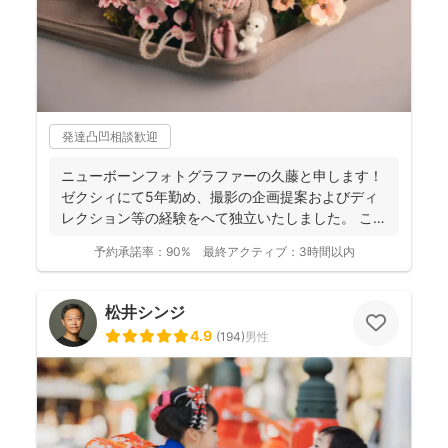
発達凸凹相談歓迎
ニューボーンフォトグラファーの久藤と申します！
ゼクシィにて5年勤め、撮影の企画提案およびディ
レクション等の経験をへて独立いたしました。 これ
までに1...
予約承諾率：
90%
最終アクティブ：
3時間以内
松井シンジ
4.9
(
194
)
男性