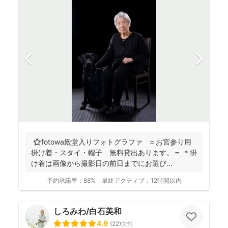
⭐️fotowa殿堂入りフォトグラファ ＝お宮参り用
掛け着・スタイ・帽子 無料貸出あります。＝ ＊掛
け着は画像から撮影日の前日までにお選び...
予約承諾率：
88%
最終アクティブ：
12時間以内
しろみわ/白石美和
4.9
(
22
)
女性