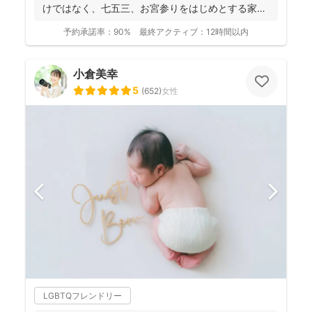
けではなく、七五三、お宮参りをはじめとする家族
写真を得意と...
予約承諾率：
90%
最終アクティブ：
12時間以内
小倉美幸
5
(
652
)
女性
LGBTQフレンドリー