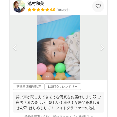
池村和美
4.9
(
186
)
女性
発達凸凹相談歓迎
LGBTQフレンドリー
笑い声が聞こえてきそうな写真をお届けします🧡 ご
家族さまの楽しい！嬉しい！幸せ！な瞬間を逃しま
せん🧡 ⁡ はじめまして！ フォトグラファーの池村
和...
予約承諾率：
93%
最終アクティブ：
3時間以内