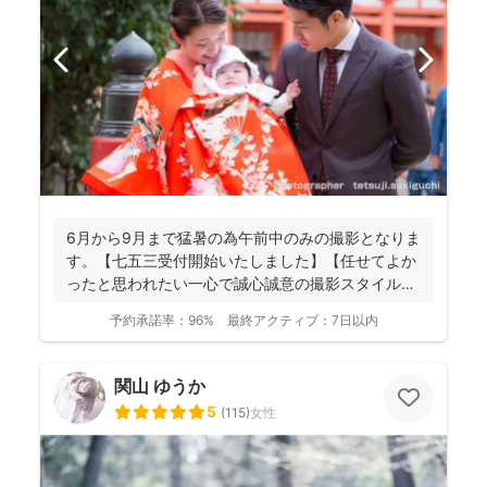
6月から9月まで猛暑の為午前中のみの撮影となりま
す。【七五三受付開始いたしました】【任せてよか
ったと思われたい一心で誠心誠意の撮影スタイル】
【納品枚数26...
予約承諾率：
96%
最終アクティブ：
7日以内
関山 ゆうか
5
(
115
)
女性