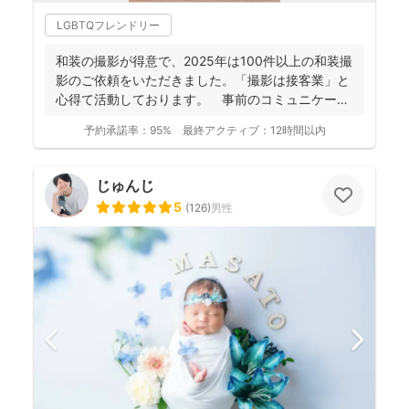
LGBTQフレンドリー
和装の撮影が得意で、2025年は100件以上の和装撮
影のご依頼をいただきました。「撮影は接客業」と
心得て活動しております。 事前のコミュニケーシ
ョンにより...
予約承諾率：
95%
最終アクティブ：
12時間以内
じゅんじ
5
(
126
)
男性