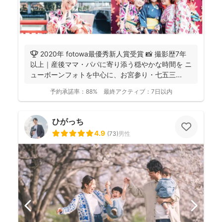
🏆 2020年 fotowa最優秀新人賞受賞 📸 撮影歴7年
以上｜産後ママ・パパに寄り添う穏やかな時間を ニ
ューボーンフォトを中心に、お宮参り・七五三...
予約承諾率：
88%
最終アクティブ：
7日以内
ひがっち
4.9
(
73
)
男性