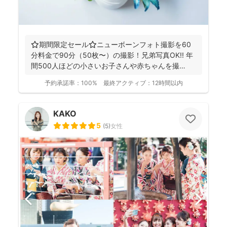
⭐️期間限定セール⭐️ニューボーンフォト撮影を60
分料金で90分（50枚〜）の撮影！兄弟写真OK!! 年
間500人ほどの小さいお子さんや赤ちゃんを撮
影！...
予約承諾率：
100%
最終アクティブ：
12時間以内
KAKO
5
(
5
)
女性