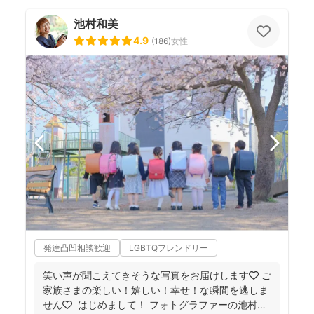
池村和美
4.9
(
186
)
女性
発達凸凹相談歓迎
LGBTQフレンドリー
笑い声が聞こえてきそうな写真をお届けします🧡 ご
家族さまの楽しい！嬉しい！幸せ！な瞬間を逃しま
せん🧡 ⁡ はじめまして！ フォトグラファーの池村