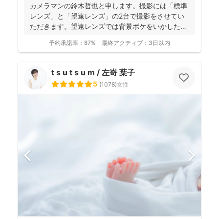
カメラマンの鈴木哲也と申します。撮影には「標準
レンズ」と「望遠レンズ」の2台で撮影をさせてい
ただきます。望遠レンズでは背景ボケをいかしたお
写真を撮影させて...
予約承諾率：
87%
最終アクティブ：
3日以内
t s u t s u m / 左嵜 葉子
5
(
1078
)
女性