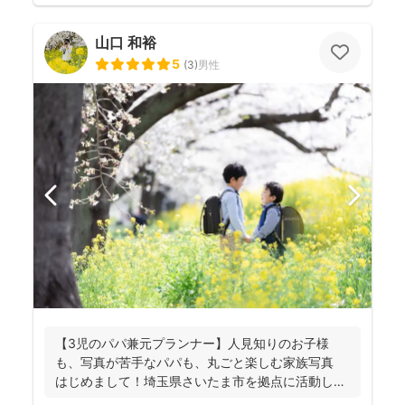
山口 和裕
5
(
3
)
男性
【3児のパパ兼元プランナー】人見知りのお子様
も、写真が苦手なパパも、丸ごと楽しむ家族写真
はじめまして！埼玉県さいたま市を拠点に活動して
おります、フ...