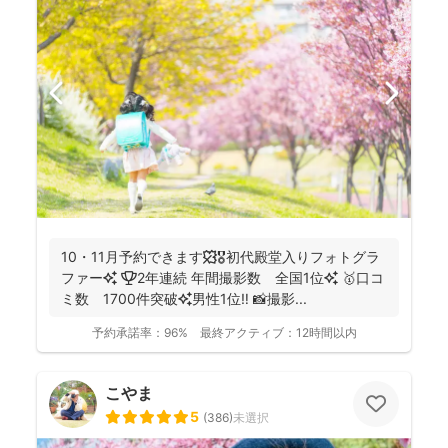
10・11月予約できます🍁🎖初代殿堂入りフォトグラ
ファー✨ 🏆2年連続 年間撮影数 全国1位✨ 🥇口コ
ミ数 1700件突破✨男性1位‼️ 📸撮影...
予約承諾率：
96%
最終アクティブ：
12時間以内
こやま
5
(
386
)
未選択