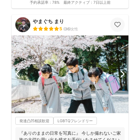
予約承諾率：
78%
最終アクティブ：
7日以上前
やまぐち まり
5
(
36
)
女性
発達凸凹相談歓迎
LGBTQフレンドリー
『ありのままの日常を写真に』 今しか撮れないご家
族の大切な思い出を残すお手伝いをさせてください