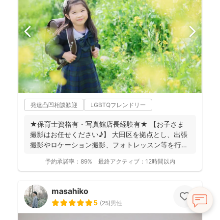
発達凸凹相談歓迎
LGBTQフレンドリー
★保育士資格有・写真館店長経験有★ 【お子さま
撮影はお任せください♪】 大田区を拠点とし、出張
撮影やロケーション撮影、フォトレッスン等を行っ
ています。...
予約承諾率：
89%
最終アクティブ：
12時間以内
masahiko
5
(
25
)
男性