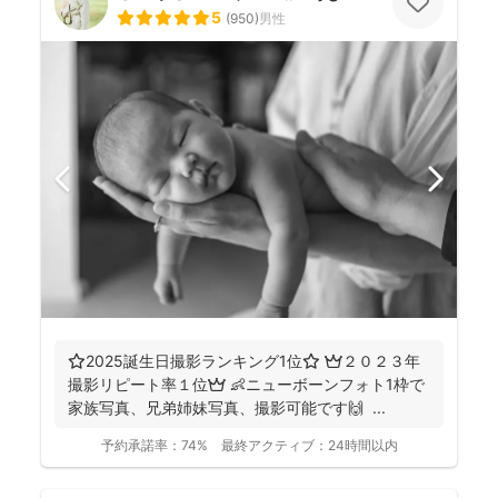
5
(
950
)
男性
⭐️2025誕生日撮影ランキング1位⭐️ 👑２０２３年
撮影リピート率１位👑 👶ニューボーンフォト1枠で
家族写真、兄弟姉妹写真、撮影可能です🙌 ...
予約承諾率：
74%
最終アクティブ：
24時間以内