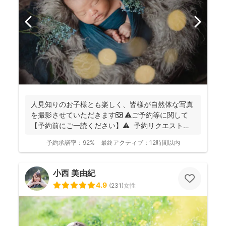
人見知りのお子様とも楽しく、皆様が自然体な写真
を撮影させていただきます📷 ⚠️ご予約等に関して
【予約前にご一読ください】⚠️ 予約リクエストの
前に...
予約承諾率：
92%
最終アクティブ：
12時間以内
小西 美由紀
4.9
(
231
)
女性