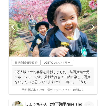
発達凸凹相談歓迎
LGBTQフレンドリー
3万人以上のお客様を撮影しました。某写真館の元
マネージャーです。撮影大好きで一緒に楽しく写真
を残したいと思っています(^^) 特に、 「うち
の...
予約承諾率：
96%
最終アクティブ：
12時間以内
しょうちゃん（地下翔平/jige shohe）