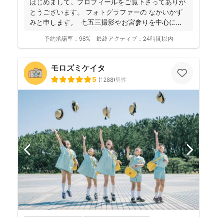
はじめまして。プロフィールをご覧下さってありが
とうございます。 フォトグラファーの なかいかず
みと申します。 七五三撮影やお宮参りを中心に家
族写真...
予約承諾率：
98%
最終アクティブ：
24時間以内
モロズミケイタ
5
(
1288
)
男性