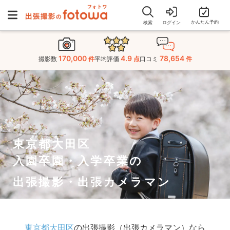
かんたん予約
検索
ログイン
170,000
4.9
78,654
撮影数
件
平均評価
点
口コミ
件
東京都大田区
入園卒園・入学卒業の
出張撮影・出張カメラマン
東京都大田区
の出張撮影（出張カメラマン）なら