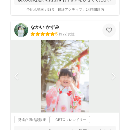
予約承諾率：
98%
最終アクティブ：
24時間以内
なかい かずみ
5
(
322
)
女性
発達凸凹相談歓迎
LGBTQフレンドリー