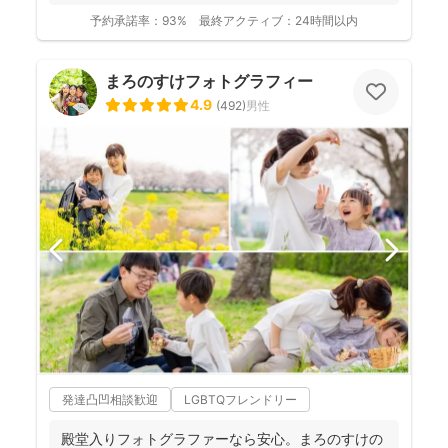
和...
予約承諾率：
93%
最終アクティブ：
24時間以内
まろのすけフォトグラフィー
4.9
(
492
)
男性
発達凸凹相談歓迎
LGBTQフレンドリー
殿堂入りフォトグラファーなら安心。まろのすけの