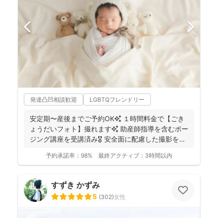
発達凸凹相談歓迎
LGBTQフレンドリー
安定期〜産後までご予約OK✨ １時間料金で【ごき
ょうだいフォト】撮れます✨ 助産師指導を含むポー
ジング講座を受講済み🎖️ 安全面に配慮した撮影を行
っ...
予約承諾率：
98%
最終アクティブ：
3時間以内
すずき かずみ
5
(
302
)
女性