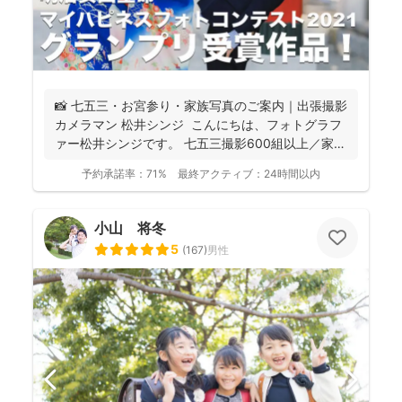
📸 七五三・お宮参り・家族写真のご案内｜出張撮影
カメラマン 松井シンジ こんにちは、フォトグラフ
ァー松井シンジです。 七五三撮影600組以上／家
族...
予約承諾率：
71%
最終アクティブ：
24時間以内
小山 将冬
5
(
167
)
男性