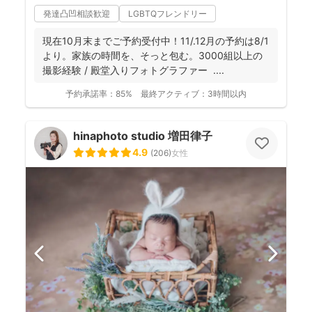
発達凸凹相談歓迎
LGBTQフレンドリー
現在10月末までご予約受付中！11/.12月の予約は8/1
より。家族の時間を、そっと包む。3000組以上の
撮影経験 / 殿堂入りフォトグラファー ....
予約承諾率：
85%
最終アクティブ：
3時間以内
hinaphoto studio 増田律子
4.9
(
206
)
女性