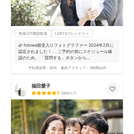
発達凸凹相談歓迎
LGBTQフレンドリー
🌿 fotowa殿堂入りフォトグラファー 2024年2月に
認定されました！ . . ご予約の前にスケジュール確
認のため、 「質問する」ボタンから...
予約承諾率：
90%
最終アクティブ：
3時間以内
福田愛子
5
(
284
)
女性