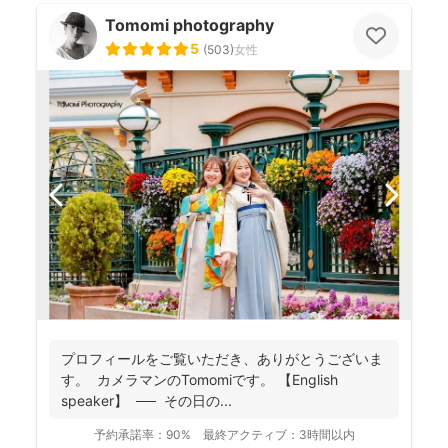
Tomomi photography
5
(
503
)
女性
プロフィールをご覧いただき、ありがとうございま
す。 カメラマンのTomomiです。 【English
speaker】 ── その日の...
予約承諾率：
90%
最終アクティブ：
3時間以内