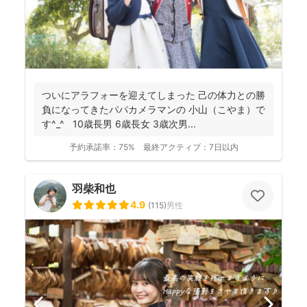
ついにアラフォーを迎えてしまった 己の体力との勝
負になってきたパパカメラマンの 小山（こやま）で
す^_^ 10歳長男 6歳長女 3歳次男...
予約承諾率：
75%
最終アクティブ：
7日以内
羽柴和也
4.9
(
115
)
男性