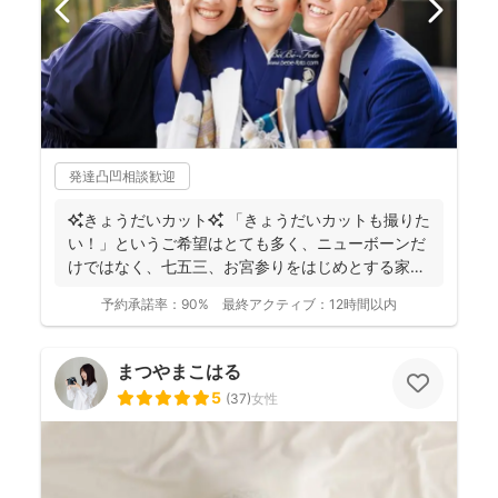
発達凸凹相談歓迎
✨きょうだいカット✨ 「きょうだいカットも撮りた
い！」というご希望はとても多く、ニューボーンだ
けではなく、七五三、お宮参りをはじめとする家族
写真を得意と...
予約承諾率：
90%
最終アクティブ：
12時間以内
まつやまこはる
5
(
37
)
女性