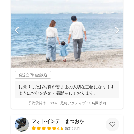
発達凸凹相談歓迎
お撮りしたお写真が皆さまの大切な宝物になります
ように〜心を込めて撮影をしております。
予約承諾率：
88%
最終アクティブ：
3時間以内
フォトインデ まつおか
4.9
(
531
)
男性