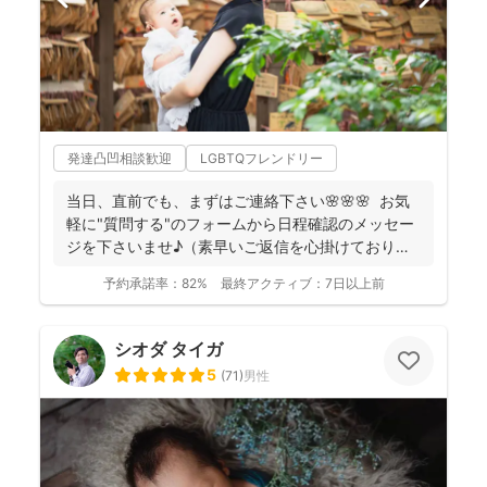
発達凸凹相談歓迎
LGBTQフレンドリー
当日、直前でも、まずはご連絡下さい🌸🌸🌸 お気
軽に"質問する"のフォームから日程確認のメッセー
ジを下さいませ♪（素早いご返信を心掛けておりま
す） ...
予約承諾率：
82%
最終アクティブ：
7日以上前
シオダ タイガ
5
(
71
)
男性