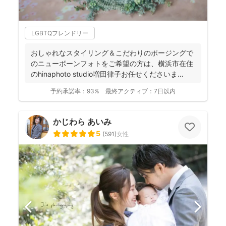
LGBTQフレンドリー
おしゃれなスタイリング＆こだわりのポージングで
のニューボーンフォトをご希望の方は、横浜市在住
のhinaphoto studio増田律子お任せくださいま
せ！...
予約承諾率：
93%
最終アクティブ：
7日以内
かじわら あいみ
5
(
591
)
女性