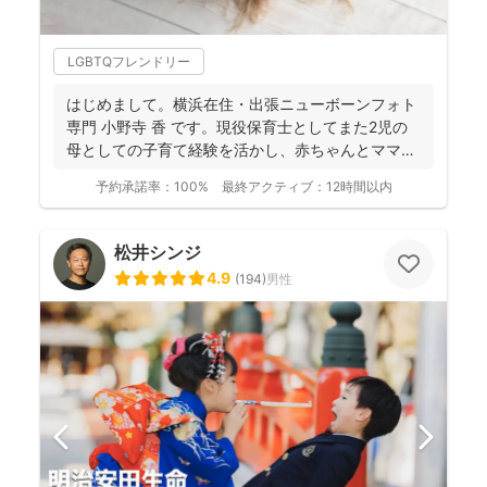
LGBTQフレンドリー
はじめまして。横浜在住・出張ニューボーンフォト
専門 小野寺 香 です。現役保育士としてまた2児の
母としての子育て経験を活かし、赤ちゃんとママの
「安心・安...
予約承諾率：
100%
最終アクティブ：
12時間以内
松井シンジ
4.9
(
194
)
男性