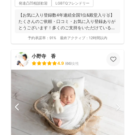
発達凸凹相談歓迎
LGBTQフレンドリー
【お気に入り登録数4年連続全国1位&殿堂入り🥇】
たくさんのご依頼・口コミ・お気に入り登録ありが
とうございます！多くのご支持をいただけているこ
とが、...
予約承諾率：
91%
最終アクティブ：
12時間以内
小野寺 香
4.9
(
66
)
女性