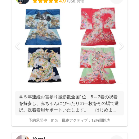
4.9
(
350
)
男性
🙇５年連続お宮参り撮影数全国1位 5～7着の祝着
を持参し、赤ちゃんにぴったりの一枚をその場で選
択。祝着着用サポートいたします。 はじめまし
て。フォ...
予約承諾率：
91%
最終アクティブ：
12時間以内
Yumi