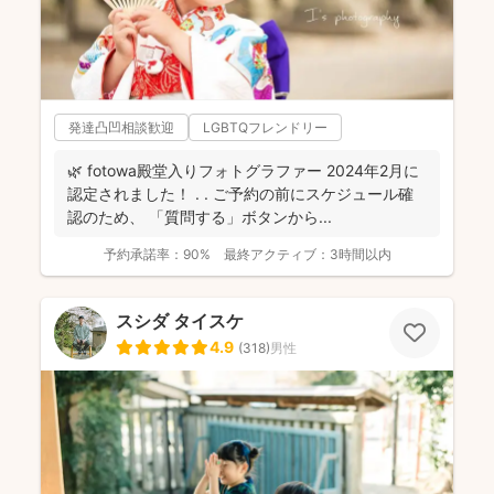
発達凸凹相談歓迎
LGBTQフレンドリー
🌿 fotowa殿堂入りフォトグラファー 2024年2月に
認定されました！ . . ご予約の前にスケジュール確
認のため、 「質問する」ボタンから...
予約承諾率：
90%
最終アクティブ：
3時間以内
スシダ タイスケ
4.9
(
318
)
男性