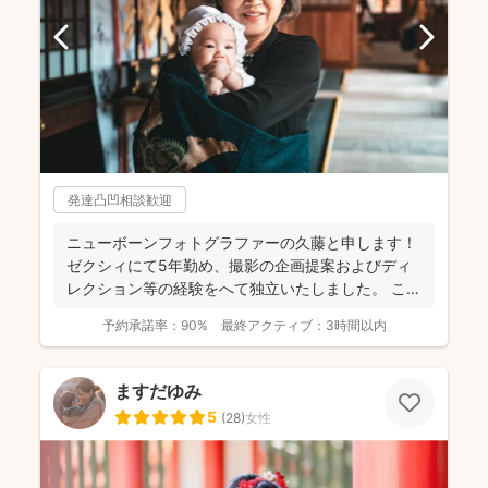
発達凸凹相談歓迎
ニューボーンフォトグラファーの久藤と申します！
ゼクシィにて5年勤め、撮影の企画提案およびディ
レクション等の経験をへて独立いたしました。 これ
までに1...
予約承諾率：
90%
最終アクティブ：
3時間以内
ますだゆみ
5
(
28
)
女性