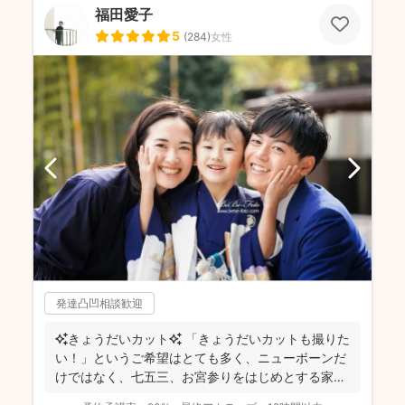
福田愛子
5
(
284
)
女性
発達凸凹相談歓迎
✨きょうだいカット✨ 「きょうだいカットも撮りた
い！」というご希望はとても多く、ニューボーンだ
けではなく、七五三、お宮参りをはじめとする家族
写真を得意と...