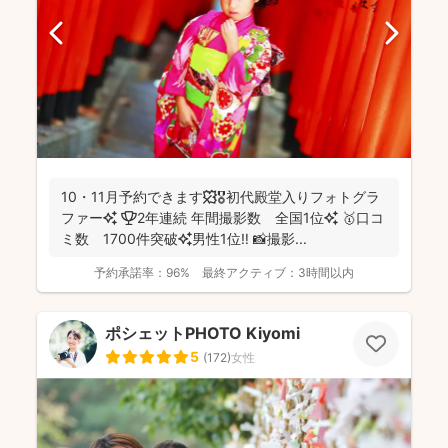
10・11月予約できます🍁🎖初代殿堂入りフォトグラ
ファー✨ 🏆2年連続 年間撮影数 全国1位✨ 🥇口コ
ミ数 1700件突破✨男性1位‼️ 📸撮影...
予約承諾率：
96%
最終アクティブ：
3時間以内
ポシェットPHOTO Kiyomi
5
(
172
)
女性