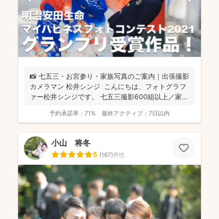
📸 七五三・お宮参り・家族写真のご案内｜出張撮影
カメラマン 松井シンジ こんにちは、フォトグラフ
ァー松井シンジです。 七五三撮影600組以上／家
族...
予約承諾率：
71%
最終アクティブ：
7日以内
小山 将冬
5
(
167
)
男性