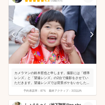
4.8
(
198
)
男性
カメラマンの鈴木哲也と申します。撮影には「標準
レンズ」と「望遠レンズ」の2台で撮影をさせてい
ただきます。望遠レンズでは背景ボケをいかしたお
写真を撮影させて...
予約承諾率：
87%
最終アクティブ：
3日以内
しょうちゃん（地下翔平/jige shohe）