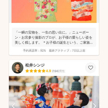
「一瞬の宝物を、一生の思い出に。」ニューボー
ン・お宮参り撮影のプロが、お子様の愛らしい姿を
美しく残します。 ＊お子様の誕生という、ご家族に
とって最もかけ...
予約承諾率：
92%
最終アクティブ：
7日以上前
松井シンジ
4.9
(
194
)
男性