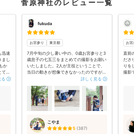
菅原神社のレビュー一覧
fukuda
お宮参り
東京都
お宮
も迅速
7月中旬の少し暑い中の、0歳お宮参りと3
直前
きまし
歳息子の七五三をまとめての撮影をお願い
ださ
もか
いたしました。2人が主役ということで、
りを
とても
当日の動きが想像できなかったのですが、
撮影
、様々
テキパキと手際よく撮り進めてくださりし
虫除
見る
詳しく見る
真を納
っかり2人分を撮っていただき助かりまし
り、
機会
た。 また他の方のレビュー通り、終始3
き、
す。
歳息子がテンション上がる声かけ、接し方
た写
のおかげで自然な笑顔いっぱいの楽しい撮
敵な
影になりました。たくさんの素敵な写真が
まし
上がってきて感動しました。 機会があれ
こやま
ばまたお願いしようと思います。 本当に
5
(
387
)
ありがとうございました。