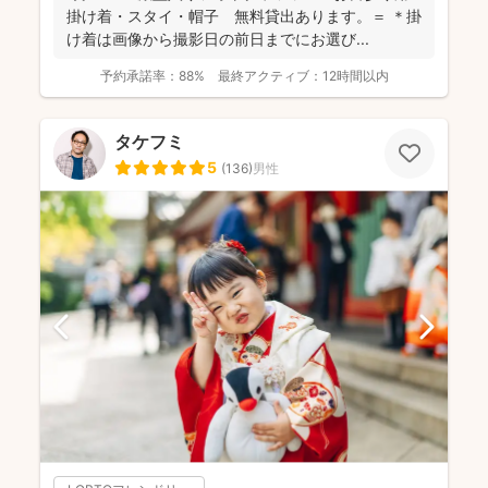
掛け着・スタイ・帽子 無料貸出あります。＝ ＊掛
け着は画像から撮影日の前日までにお選び...
予約承諾率：
88%
最終アクティブ：
12時間以内
タケフミ
5
(
136
)
男性