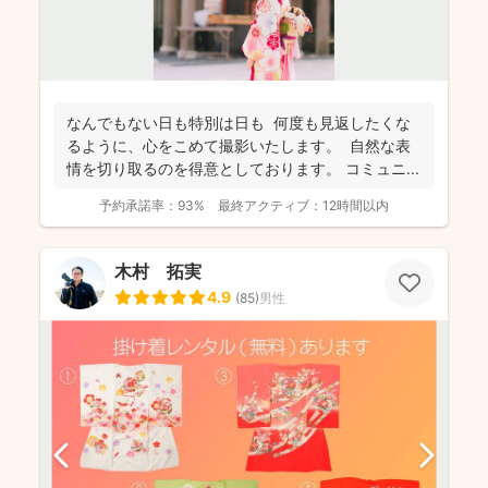
なんでもない日も特別は日も 何度も見返したくな
るように、心をこめて撮影いたします。 自然な表
情を切り取るのを得意としております。 コミュニ...
予約承諾率：
93%
最終アクティブ：
12時間以内
木村 拓実
4.9
(
85
)
男性