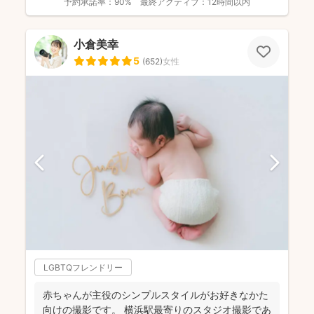
予約承諾率：
90%
最終アクティブ：
12時間以内
小倉美幸
5
(
652
)
女性
LGBTQフレンドリー
赤ちゃんが主役のシンプルスタイルがお好きなかた
向けの撮影です。 横浜駅最寄りのスタジオ撮影であ