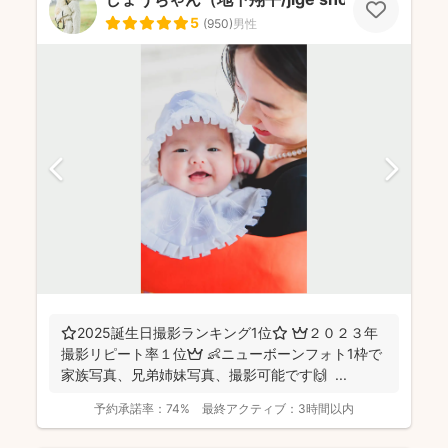
5
(
950
)
男性
⭐️2025誕生日撮影ランキング1位⭐️ 👑２０２３年
撮影リピート率１位👑 👶ニューボーンフォト1枠で
家族写真、兄弟姉妹写真、撮影可能です🙌 ...
予約承諾率：
74%
最終アクティブ：
3時間以内