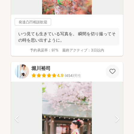
発達凸凹相談歓迎
いつ見ても生きている写真を。 瞬間を切り撮ってそ
の時を思い出すように。
予約承諾率：
97%
最終アクティブ：
3日以内
堀川裕司
4.9
(
454
)
男性