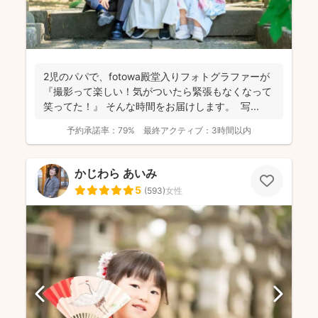
2児のパパで、fotowa殿堂入りフォトグラファーが
『撮影って楽しい！気がついたら緊張もなくなって
笑ってた！』 そんな時間をお届けします。 写...
予約承諾率：
79%
最終アクティブ：
3時間以内
かじわら あいみ
5
(
593
)
女性