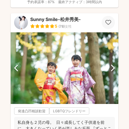
予約承諾率：
87%
最終アクティブ：
3時間以内
Sunny Smile-松井秀美-
5
(
78
)
女性
発達凸凹相談歓迎
LGBTQフレンドリー
私自身も２児の母。 日々成長してく子供達を前
に、大きくなっていく姿が楽しみな反面 『ずっとこ