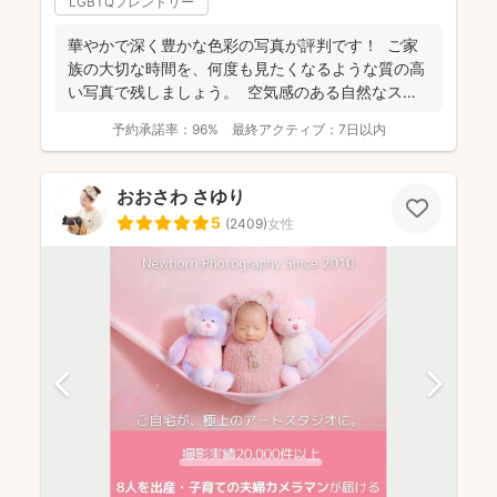
LGBTQフレンドリー
華やかで深く豊かな色彩の写真が評判です！ ご家
族の大切な時間を、何度も見たくなるような質の高
い写真で残しましょう。 空気感のある自然なスナ
ップ...
予約承諾率：
96%
最終アクティブ：
7日以内
おおさわ さゆり
5
(
2409
)
女性