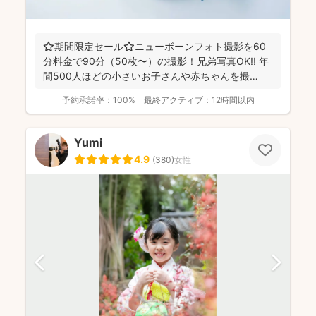
⭐️期間限定セール⭐️ニューボーンフォト撮影を60
分料金で90分（50枚〜）の撮影！兄弟写真OK!! 年
間500人ほどの小さいお子さんや赤ちゃんを撮
影！...
予約承諾率：
100%
最終アクティブ：
12時間以内
Yumi
4.9
(
380
)
女性