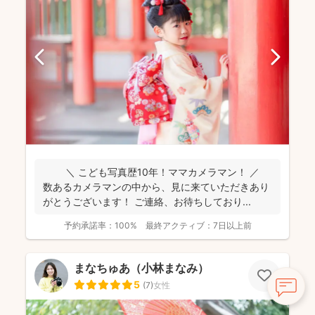
＼ こども写真歴10年！ママカメラマン！ ／
数あるカメラマンの中から、見に来ていただきあり
がとうございます！ ご連絡、お待ちしており...
予約承諾率：
100%
最終アクティブ：
7日以上前
まなちゅあ（小林まなみ）
5
(
7
)
女性