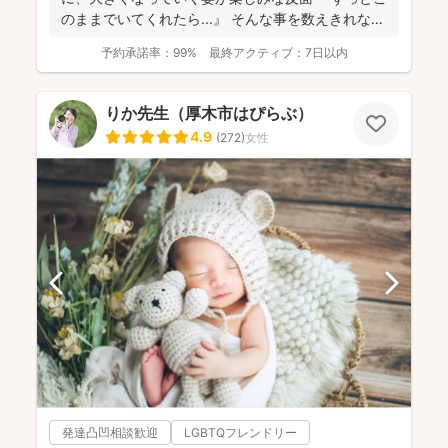
のままでいてくれたら...』 そんな事を数えきれな
い...
予約承諾率：
99%
最終アクティブ：
7日以内
りか先生（厚木市はぴらぶ）
4.9
(
272
)
女性
発達凸凹相談歓迎
LGBTQフレンドリー