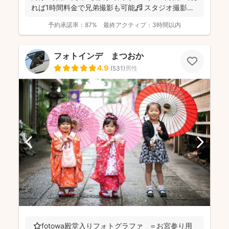
れば1時間料金で兄弟撮影も可能🎵 スタジオ撮影に
限り、こ...
予約承諾率：
87%
最終アクティブ：
3時間以内
フォトインデ まつおか
4.9
(
531
)
男性
⭐️fotowa殿堂入りフォトグラファ ＝お宮参り用