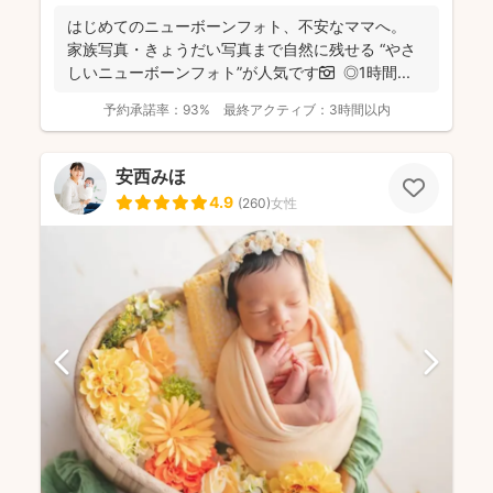
はじめてのニューボーンフォト、不安なママへ。
家族写真・きょうだい写真まで自然に残せる “やさ
しいニューボーンフォト”が人気です📷 ◎1時間...
予約承諾率：
93%
最終アクティブ：
3時間以内
安西みほ
4.9
(
260
)
女性