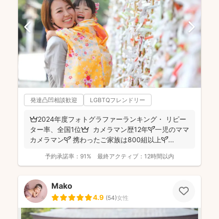
発達凸凹相談歓迎
LGBTQフレンドリー
👑2024年度フォトグラファーランキング・ リピー
ター率、全国1位👑 カメラマン歴12年🌱一児のママ
カメラマン🌱 携わったご家族は800組以上🌱...
予約承諾率：
91%
最終アクティブ：
12時間以内
Mako
4.9
(
54
)
女性