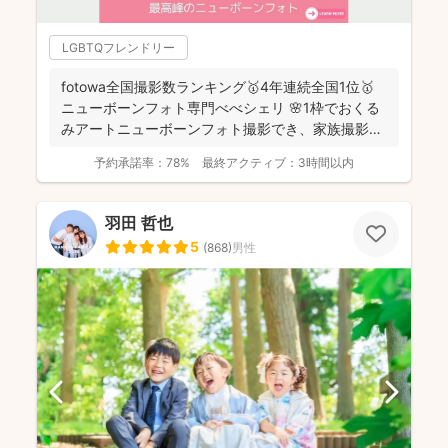
LGBTQフレンドリー
fotowa全国撮影数ランキング🥇4年連続全国1位🥇
ニューボーンフォト専門べべシェリ 🌸1枠でおくる
みアートニューボーンフォト撮影でき、家族撮影お
選...
予約承諾率：
78%
最終アクティブ：
3時間以内
羽田 哲也
5
(
868
)
男性