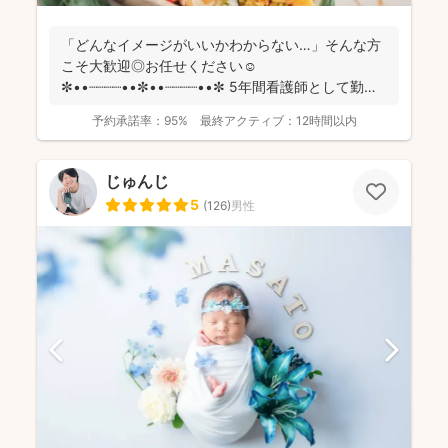
「どんなイメージがいいかわからない…」そんな方
こそ大歓迎◎お任せください☺️
✼••┈┈┈┈••✼••┈┈┈┈••✼ 5年間看護師として勤め
てきま...
予約承諾率：
95%
最終アクティブ：
12時間以内
じゅんじ
5
(
126
)
男性