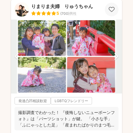
りまりま夫婦 りゅうちゃん
5
(
700
)
男性
発達凸凹相談歓迎
LGBTQフレンドリー
撮影調査でわかった！ 『後悔しないニューボーンフ
ォト』は「パーツショット」が鍵。 「小さな手」
「ふにゃっとした足」 「産まれたばかりのまつ毛...