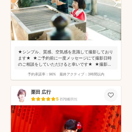
★シンプル、質感、空気感を意識して撮影しており
ます★ ★ご予約前に一度メッセージにて撮影日時
のご相談をしていただけると幸いです★ ★撮影に
つい...
予約承諾率：
96%
最終アクティブ：
3時間以内
栗田 広行
5
(
1708
)
男性