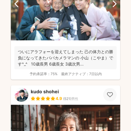
ついにアラフォーを迎えてしまった 己の体力との勝
負になってきたパパカメラマンの 小山（こやま）で
す^_^ 10歳長男 6歳長女 3歳次男...
予約承諾率：
75%
最終アクティブ：
7日以内
kudo shohei
4.9
(
521
)
男性