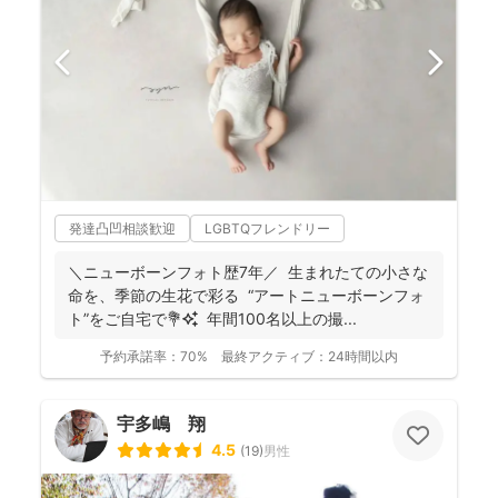
発達凸凹相談歓迎
LGBTQフレンドリー
＼ニューボーンフォト歴7年／ 生まれたての小さな
命を、季節の生花で彩る “アートニューボーンフォ
ト”をご自宅で💐✨ 年間100名以上の撮...
予約承諾率：
70%
最終アクティブ：
24時間以内
宇多嶋 翔
4.5
(
19
)
男性