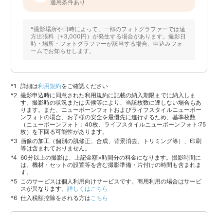
適用条件あり
*撮影場所や日時によって、一部のフォトグラファーでは遠
方出張料（+3,000円）が発生する場合があります。撮影日
時・場所・フォトグラファーが該当する場合、申込みフォ
ームでお知らせします。
詳細は
利用規約
をご確認ください
撮影申込時に同意された利用規約に記載の納入期限までに納入しま
す。撮影時の状況または天候等により、当該枚数に達しない場合もあ
ります。また、ニューボーンフォトおよびライフスタイルニューボー
ンフォトの場合、お子様の安全を最優先に進行するため、基準枚数
（ニューボーンフォト：40枚、ライフスタイルニューボーンフォト:75
枚）を下回る可能性があります。
画像の加工（個別の肌修正、合成、背景消去、トリミング等）、印刷
等は含まれておりません。
60分以上の撮影は、上記金額×時間分の料金になります。撮影時間に
は、機材・セットの設置等を含む撮影準備・片付けの時間も含まれま
す。
このサービスは個人利用向けサービスです。商用利用の場合はサービ
スが異なります。
詳しくはこちら
仕入税額控除をされる方は
こちら