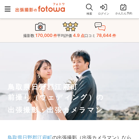
かんたん予約
検索
ログイン
170,000
4.9
78,644
撮影数
件
平均評価
点
口コミ
件
鳥取県日野郡江府町
前撮り（ウェディング）の
出張撮影・出張カメラマン
鳥取県日野郡江府町
の出張撮影（出張カメラマン）なら