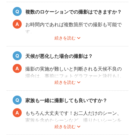
ジュアルな服装も人気が高いです。
和装・ウェディングドレス・タキシードだけ
複数のロケーションでの撮影はできますか？
でなく、女性はミニドレス、男性はハットを
かぶったり、カラフルな蝶ネクタイをした
お時間内であれば複数箇所での撮影も可能で
り、ジャケット以外のスタイルも流行ってい
す。
ます。
続きを読む
事前に撮りたい場所や撮影のイメージをフォ
トグラファーさんと相談しておくと撮影もス
ムーズに行うことができますよ。
天候が悪化した場合の撮影は？
撮影の実施が難しいと判断される天候不良の
場合は、事前にフォトグラファーと決行もし
続きを読む
くは日時変更をご相談ください。
日時変更方法は
こちら
をご参照ください。
家族も一緒に撮影しても良いですか？
もちろん大丈夫です！お二人だけのシーン、
家族を含めたシーンなど、撮りたいシーンを
続きを読む
フォトグラファーさんに相談してみてくださ
いね。