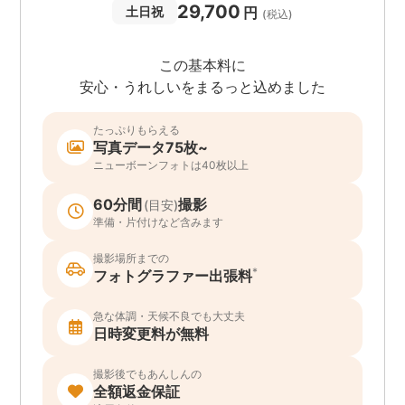
29,700
円
土日祝
(税込)
この基本料に
安心・うれしいをまるっと込めました
たっぷりもらえる
写真データ75枚~
ニューボーンフォトは40枚以上
60分間
撮影
(目安)
準備・片付けなど含みます
撮影場所までの
*
フォトグラファー出張料
急な体調・天候不良でも大丈夫
日時変更料が無料
撮影後でもあんしんの
全額返金保証