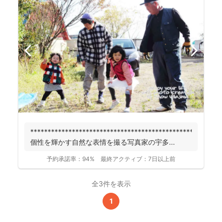
******************************************************
個性を輝かす自然な表情を撮る写真家の宇多...
予約承諾率：
94%
最終アクティブ：
7日以上前
全3件を表示
1