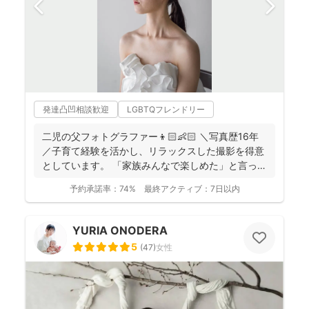
発達凸凹相談歓迎
LGBTQフレンドリー
二児の父フォトグラファー👦🏻👶🏻 ＼写真歴16年
／子育て経験を活かし、リラックスした撮影を得意
としています。 「家族みんなで楽しめた」と言って
いただけ...
予約承諾率：
74%
最終アクティブ：
7日以内
YURIA ONODERA
5
(
47
)
女性