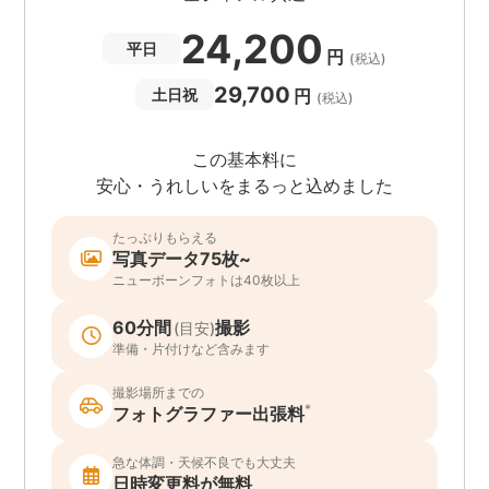
24,200
平日
円
(税込)
29,700
円
土日祝
(税込)
この基本料に
安心・うれしいをまるっと込めました
たっぷりもらえる
写真データ75枚~
ニューボーンフォトは40枚以上
60分間
撮影
(目安)
準備・片付けなど含みます
撮影場所までの
*
フォトグラファー出張料
急な体調・天候不良でも大丈夫
日時変更料が無料