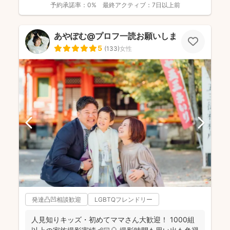
予約承諾率：
0%
最終アクティブ：
7日以上前
あやぽむ@プロフ一読お願いします⭕️
5
(
133
)
女性
発達凸凹相談歓迎
LGBTQフレンドリー
人見知りキッズ・初めてママさん大歓迎！ 1000組