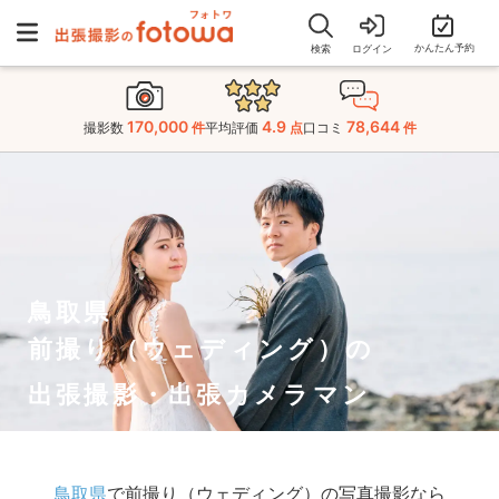
かんたん予約
検索
ログイン
170,000
4.9
78,644
撮影数
件
平均評価
点
口コミ
件
鳥取県
前撮り（ウェディング）の
出張撮影・出張カメラマン
鳥取県
で前撮り（ウェディング）の写真撮影なら