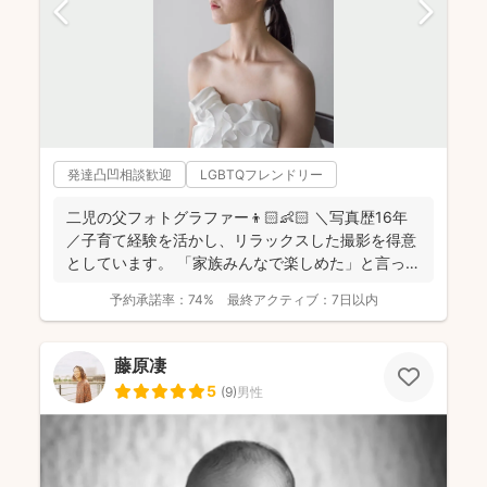
発達凸凹相談歓迎
LGBTQフレンドリー
二児の父フォトグラファー👦🏻👶🏻 ＼写真歴16年
／子育て経験を活かし、リラックスした撮影を得意
としています。 「家族みんなで楽しめた」と言って
いただけ...
予約承諾率：
74%
最終アクティブ：
7日以内
藤原凄
5
(
9
)
男性