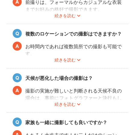
前撮りは、フォーマルからカジュアルな衣装
までお好みの格好で撮影できます。
続きを読む
最近では式当日と異なる雰囲気を残せる、カ
ジュアルな服装も人気が高いです。
和装・ウェディングドレス・タキシードだけ
複数のロケーションでの撮影はできますか？
でなく、女性はミニドレス、男性はハットを
かぶったり、カラフルな蝶ネクタイをした
お時間内であれば複数箇所での撮影も可能で
り、ジャケット以外のスタイルも流行ってい
す。
ます。
続きを読む
事前に撮りたい場所や撮影のイメージをフォ
トグラファーさんと相談しておくと撮影もス
ムーズに行うことができますよ。
天候が悪化した場合の撮影は？
撮影の実施が難しいと判断される天候不良の
場合は、事前にフォトグラファーと決行もし
続きを読む
くは日時変更をご相談ください。
日時変更方法は
こちら
をご参照ください。
家族も一緒に撮影しても良いですか？