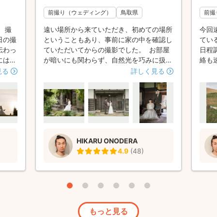
前撮り（ウェディング）
鳥取県
前撮
 撮
遠い場所から来ていただき、初めての場所
今回
日の撮
ということもあり、事前に家の中を確認し
てい
伝わっ
ていただいてからの撮影でした。 お部屋
日程
にはな
が暗いにも関わらず、自然光を巧みに扱
絡も
構図の
い、とても雰囲気のある写真をとっていた
に合
見る
詳しく見る
の中で
だきました。 お話ししやすい方で、当日
にし
思いま
はリラックスして撮影ができました。こち
早く
松本
らの要望も聞いてくださり、とてもありが
たよ
ウェデ
たかったです。
ポよ
影し
撮影
HIKARU ONODERA
ある
4.9
(
48
)
とが
でを
ズ"
撮影
が、
でし
もっと見る
える