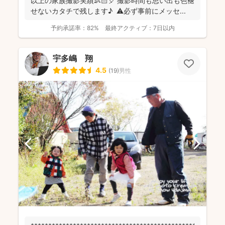
以上の家族撮影実績👶🏻🎈 撮影時間も思い出も色褪
せないカタチで残します♪ ⚠️必ず事前にメッセ...
予約承諾率：
82%
最終アクティブ：
7日以内
宇多嶋 翔
4.5
(
19
)
男性