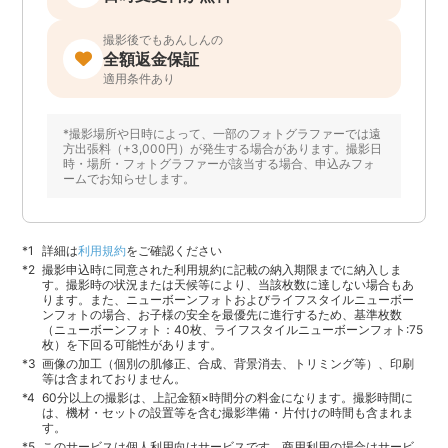
撮影後でもあんしんの
全額返金保証
適用条件あり
*撮影場所や日時によって、一部のフォトグラファーでは遠
方出張料（+3,000円）が発生する場合があります。撮影日
時・場所・フォトグラファーが該当する場合、申込みフォ
ームでお知らせします。
詳細は
利用規約
をご確認ください
撮影申込時に同意された利用規約に記載の納入期限までに納入しま
す。撮影時の状況または天候等により、当該枚数に達しない場合もあ
ります。また、ニューボーンフォトおよびライフスタイルニューボー
ンフォトの場合、お子様の安全を最優先に進行するため、基準枚数
（ニューボーンフォト：40枚、ライフスタイルニューボーンフォト:75
枚）を下回る可能性があります。
画像の加工（個別の肌修正、合成、背景消去、トリミング等）、印刷
等は含まれておりません。
60分以上の撮影は、上記金額×時間分の料金になります。撮影時間に
は、機材・セットの設置等を含む撮影準備・片付けの時間も含まれま
す。
このサービスは個人利用向けサービスです。商用利用の場合はサービ