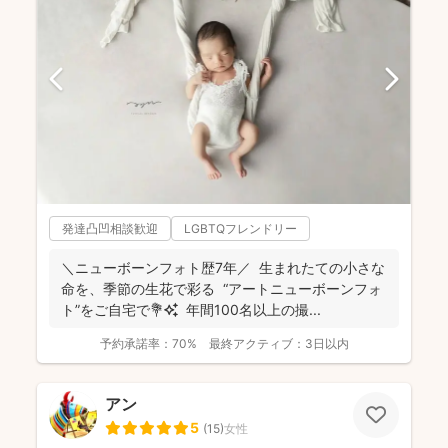
発達凸凹相談歓迎
LGBTQフレンドリー
＼ニューボーンフォト歴7年／ 生まれたての小さな
命を、季節の生花で彩る “アートニューボーンフォ
ト”をご自宅で💐✨ 年間100名以上の撮...
予約承諾率：
70%
最終アクティブ：
3日以内
アン
5
(
15
)
女性