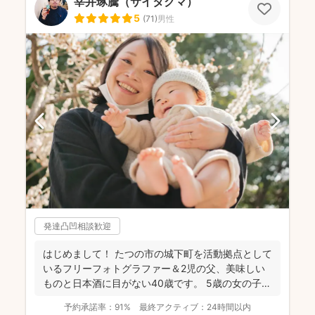
宰井琢騰（サイタクマ）
5
(
71
)
男性
発達凸凹相談歓迎
はじめまして！ たつの市の城下町を活動拠点として
いるフリーフォトグラファー＆2児の父、美味しい
ものと日本酒に目がない40歳です。 5歳の女の子、
3歳の...
予約承諾率：
91%
最終アクティブ：
24時間以内