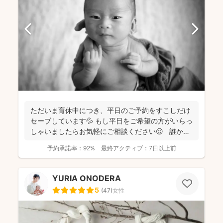
ただいま育休中につき、平日のご予約をすこしだけ
セーブしています💦 もし平日をご希望の方がいらっ
しゃいましたらお気軽にご相談ください😌 誰かに
と...
予約承諾率：
92%
最終アクティブ：
7日以上前
YURIA ONODERA
5
(
47
)
女性