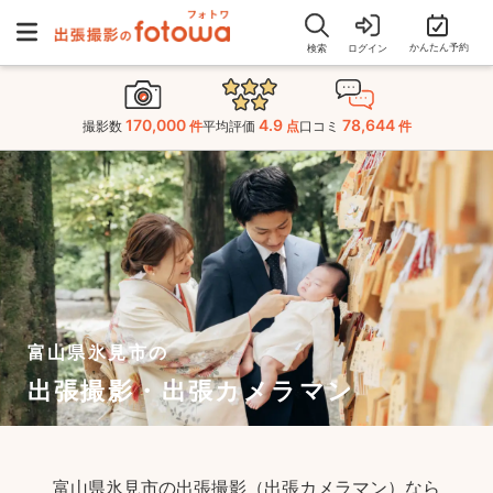
かんたん予約
検索
ログイン
170,000
4.9
78,644
撮影数
件
平均評価
点
口コミ
件
富山県氷見市の
出張撮影・出張カメラマン
富山県氷見市の出張撮影（出張カメラマン）なら