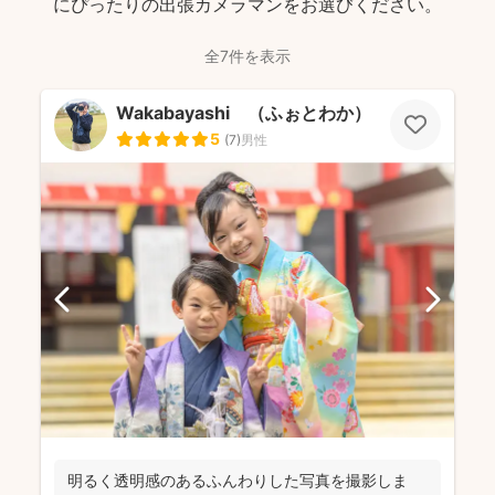
にぴったりの出張カメラマンをお選びください。
全7件を表示
Wakabayashi （ふぉとわか）
5
(
7
)
男性
明るく透明感のあるふんわりした写真を撮影しま