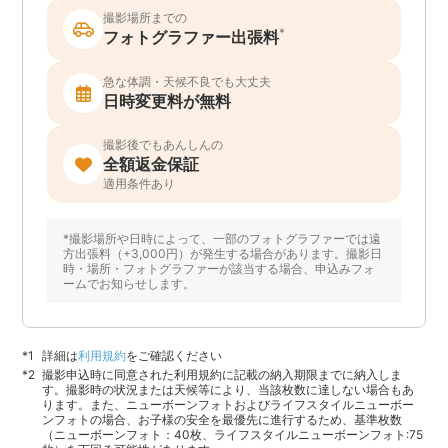
撮影場所までの
*
フォトグラファー出張料
急な体調・天候不良でも大丈夫
日時変更料が無料
撮影後でもあんしんの
全額返金保証
適用条件あり
*撮影場所や日時によって、一部のフォトグラファーでは遠
方出張料（+3,000円）が発生する場合があります。撮影日
時・場所・フォトグラファーが該当する場合、申込みフォ
ームでお知らせします。
詳細は
利用規約
をご確認ください
撮影申込時に同意された利用規約に記載の納入期限までに納入しま
す。撮影時の状況または天候等により、当該枚数に達しない場合もあ
ります。また、ニューボーンフォトおよびライフスタイルニューボー
ンフォトの場合、お子様の安全を最優先に進行するため、基準枚数
（ニューボーンフォト：40枚、ライフスタイルニューボーンフォト:75