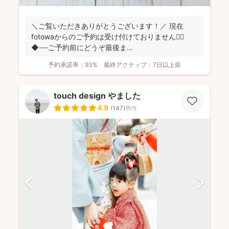
＼ご覧いただきありがとうございます！／ 現在
fotowaからのご予約は受け付けておりません🙇‍♀️
◆---ご予約前にどうぞ最後ま...
予約承諾率：
93%
最終アクティブ：
7日以上前
touch design やました
4.9
(
147
)
男性