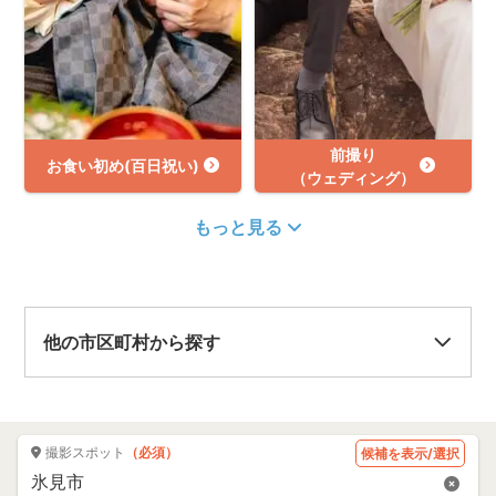
前撮り
お食い初め(百日祝い)
（ウェディング）
もっと見る
他の市区町村から探す
撮影スポット
（必須）
候補を表示/選択