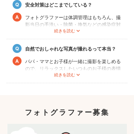
扱いに慣れているパパ・ママ世代のカメラマ
安全対策はどこまでしている？
ンが全国に多数在籍。
またどのカメラマンでも指名料は一切ござい
フォトグラファーは体調管理はもちろん、撮
ません。分かりやすい料金体系も人気のポイ
影当日の手洗い・除菌・換気などの感染症対
ントです。
続きを読む
策や、熱中症予防に努めます。
また、撮影中はご家族のペースに合わせなが
ら、周囲や足元に危険なものがないか注意を
自然でおしゃれな写真が撮れるって本当？
呼び掛けながら進行しますのでご安心くださ
い。
パパ・ママとお子様が一緒に撮影を楽しめる
ので、リラックスしたいつものお子様の表情
続きを読む
を撮影できます。
こども・家族撮影に長けたプロカメラマンの
中から、ユーザー自身が好きなカメラマンを
指名するので、自分好みの「家族らしいおし
ゃれな写真」に仕上がります。
フォトグラファー募集