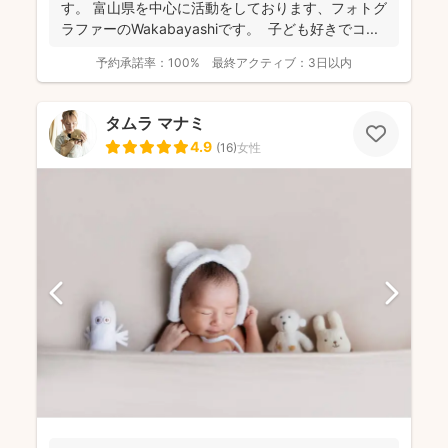
す。 富山県を中心に活動をしております、フォトグ
ラファーのWakabayashiです。 子ども好きでコ...
予約承諾率：
100%
最終アクティブ：
3日以内
タムラ マナミ
4.9
(
16
)
女性