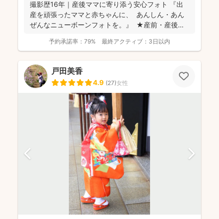
撮影歴16年｜産後ママに寄り添う安心フォト 『出
産を頑張ったママと赤ちゃんに、 あんしん・あん
ぜんなニューボーンフォトを。』 ★産前・産後
の...
予約承諾率：
79%
最終アクティブ：
3日以内
戸田美香
4.9
(
27
)
女性