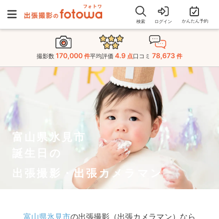
かんたん予約
検索
ログイン
170,000
4.9
78,673
撮影数
件
平均評価
点
口コミ
件
富山県氷見市
誕生日の
出張撮影・出張カメラマン
富山県氷見市
の出張撮影（出張カメラマン）なら