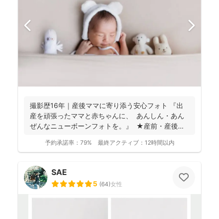
撮影歴16年｜産後ママに寄り添う安心フォト 『出
産を頑張ったママと赤ちゃんに、 あんしん・あん
ぜんなニューボーンフォトを。』 ★産前・産後
の...
予約承諾率：
79%
最終アクティブ：
12時間以内
SAE
5
(
64
)
女性