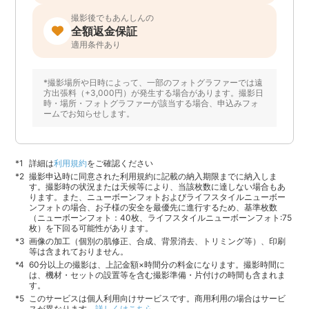
撮影後でもあんしんの
全額返金保証
適用条件あり
*撮影場所や日時によって、一部のフォトグラファーでは遠
方出張料（+3,000円）が発生する場合があります。撮影日
時・場所・フォトグラファーが該当する場合、申込みフォ
ームでお知らせします。
詳細は
利用規約
をご確認ください
撮影申込時に同意された利用規約に記載の納入期限までに納入しま
す。撮影時の状況または天候等により、当該枚数に達しない場合もあ
ります。また、ニューボーンフォトおよびライフスタイルニューボー
ンフォトの場合、お子様の安全を最優先に進行するため、基準枚数
（ニューボーンフォト：40枚、ライフスタイルニューボーンフォト:75
枚）を下回る可能性があります。
画像の加工（個別の肌修正、合成、背景消去、トリミング等）、印刷
等は含まれておりません。
60分以上の撮影は、上記金額×時間分の料金になります。撮影時間に
は、機材・セットの設置等を含む撮影準備・片付けの時間も含まれま
す。
このサービスは個人利用向けサービスです。商用利用の場合はサービ
スが異なります。
詳しくはこちら