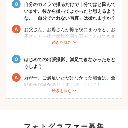
また、フォトグラファー募集機能で人見知り
自分のカメラで撮るだけで十分ではと悩んで
のお子様の撮影が得意なフォトグラファーを
います。後から撮ってよかったと思えるよう
募集してみるのもおすすめです。
な、「自分でとれない写真」は撮れますか？
お父さん、お母さんが撮る役にまわると、お
子さんと一緒に家族全員で写ることはできま
続きを読む
せんし、プロの機材や構図ならではのクオリ
ティもあります。
10年後、20年後に見返して、撮ってよかっ
はじめての出張撮影、満足できなかったらど
たと思っていただける写真をお届けします。
うしよう
万が一、ご満足いただけなかった場合は、全
額返金保証があります。
詳しくはこちら
続きを読む
フォトグラファー募集