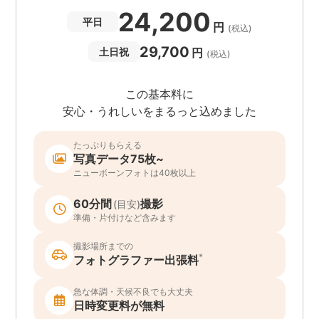
24,200
平日
円
(税込)
29,700
円
土日祝
(税込)
この基本料に
安心・うれしいをまるっと込めました
たっぷりもらえる
写真データ75枚~
ニューボーンフォトは40枚以上
60分間
撮影
(目安)
準備・片付けなど含みます
撮影場所までの
*
フォトグラファー出張料
急な体調・天候不良でも大丈夫
日時変更料が無料