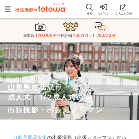
かんたん予約
検索
ログイン
170,000
4.9
78,673
撮影数
件
平均評価
点
口コミ
件
山形県尾花沢市
成人式・1/2成人式の
出張撮影・出張カメラマン
山形県尾花沢市
の出張撮影（出張カメラマン）なら