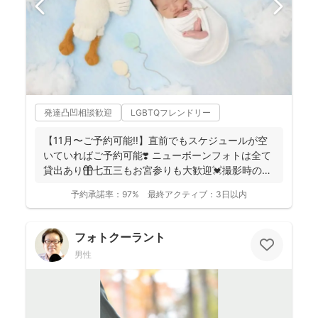
発達凸凹相談歓迎
LGBTQフレンドリー
【11月〜ご予約可能‼︎】直前でもスケジュールが空
いていればご予約可能❣️ ニューボーンフォトは全て
貸出あり🎁七五三もお宮参りも大歓迎💓撮影時のみ
産着を貸...
予約承諾率：
97%
最終アクティブ：
3日以内
フォトクーラント
男性