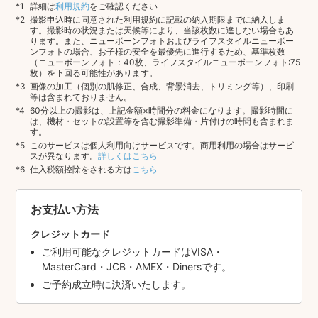
詳細は
利用規約
をご確認ください
撮影申込時に同意された利用規約に記載の納入期限までに納入しま
す。撮影時の状況または天候等により、当該枚数に達しない場合もあ
ります。また、ニューボーンフォトおよびライフスタイルニューボー
ンフォトの場合、お子様の安全を最優先に進行するため、基準枚数
（ニューボーンフォト：40枚、ライフスタイルニューボーンフォト:75
枚）を下回る可能性があります。
画像の加工（個別の肌修正、合成、背景消去、トリミング等）、印刷
等は含まれておりません。
60分以上の撮影は、上記金額×時間分の料金になります。撮影時間に
は、機材・セットの設置等を含む撮影準備・片付けの時間も含まれま
す。
このサービスは個人利用向けサービスです。商用利用の場合はサービ
スが異なります。
詳しくはこちら
仕入税額控除をされる方は
こちら
お支払い方法
クレジットカード
ご利用可能なクレジットカードはVISA・
MasterCard・JCB・AMEX・Dinersです。
ご予約成立時に決済いたします。