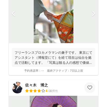
フリーランスプロカメラマンの兼子です。 東京にて
アシスタント（博報堂にて）を経て現在は仙台を拠
点で活動してます。 「写真は観る人の感想で価値観
が変化し...
予約承諾率：
--
最終アクティブ：
7日以上前
佐々木 博之
4
(
3
)
男性