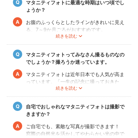
マタニティフォトに最適な時期はいつ頃でし
ょうか？
お腹のふっくらとしたラインがきれいに見え
る、7～9か月ごろがおすすめです。
続きを読む
赤ちゃんが出産予定日よりも早く誕生するこ
ともありますので、臨月までの撮影をご検討
いただければと思います。
マタニティフォトってみなさん撮るものなの
でしょうか？撮ろうか迷っています。
マタニティフォトは近年日本でも人気が高ま
っています。「一生の記念に撮っておきた
続きを読む
い」と考える方が増えているようです。
また、マタニティフォトを撮るべきか迷って
いらっしゃる方の多くに、「衣装がはずかし
自宅でおしゃれなマタニティフォトは撮影で
い」「素肌を見られたくない」と考える方も
きますか？
多いようです。
fotowaではご自宅への出張も可能ですの
ご自宅でも、素敵な写真が撮影できます！
で、ご夫婦らしい装いで自然体なマタニティ
窓際の自然光を活かしてやわらかい光の中で