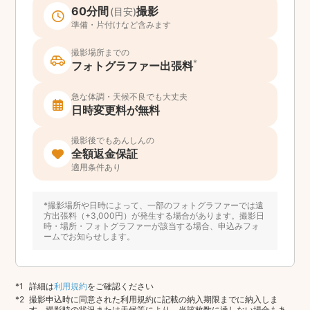
60分間
撮影
(目安)
準備・片付けなど含みます
撮影場所までの
*
フォトグラファー出張料
急な体調・天候不良でも大丈夫
日時変更料が無料
撮影後でもあんしんの
全額返金保証
適用条件あり
*撮影場所や日時によって、一部のフォトグラファーでは遠
方出張料（+3,000円）が発生する場合があります。撮影日
時・場所・フォトグラファーが該当する場合、申込みフォ
ームでお知らせします。
詳細は
利用規約
をご確認ください
撮影申込時に同意された利用規約に記載の納入期限までに納入しま
す。撮影時の状況または天候等により、当該枚数に達しない場合もあ