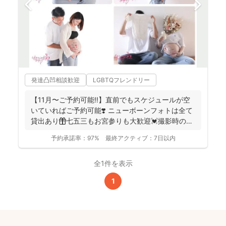
発達凸凹相談歓迎
LGBTQフレンドリー
【11月〜ご予約可能‼︎】直前でもスケジュールが空
いていればご予約可能❣️ ニューボーンフォトは全て
貸出あり🎁七五三もお宮参りも大歓迎💓撮影時のみ
産着を貸...
予約承諾率：
97%
最終アクティブ：
7日以内
全1件を表示
1