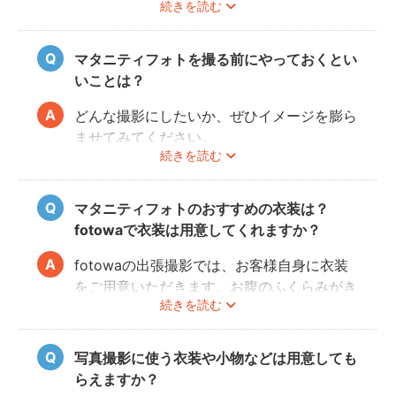
続きを読む
フォトを撮影いただけます。
撮影するのが人気です。妊婦さんはお部屋の
ご近所の公園でカジュアルに撮影したり、素
お片付けも大変かと思いますが、撮影したい
肌をみせる衣装ではご自宅で撮影するなど、
場所周辺だけお片付けいただく程度で大丈夫
マタニティフォトを撮る前にやっておくとい
撮影時間の範囲内でシーンを変えることも可
です。
いことは？
能です。
どんな撮影にしたいか、ぜひイメージを膨ら
ませてみてください。
続きを読む
Instagramやママ向けの雑誌などで、素敵な
撮影事例を見たり、サッシュベルト等の撮影
小物について情報収集するのも楽しいです
マタニティフォトのおすすめの衣装は？
よ。また、何より大事なのは被写体のママと
fotowaで衣装は用意してくれますか？
お腹の赤ちゃんの健康です。当日無理せず撮
影を行えるよう、日々健やかに過ごしていた
fotowaの出張撮影では、お客様自身に衣装
だければと思います。
をご用意いただきます。お腹のふくらみがき
続きを読む
れいに見える薄手のお洋服や、チューブトッ
プにスカート等で、素肌を写すスタイルも人
気です。どうぞお好きな衣装で撮影を楽しん
写真撮影に使う衣装や小物などは用意しても
でくださいね。
らえますか？