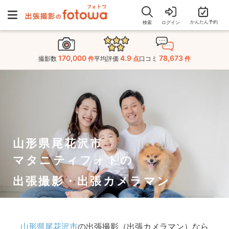
かんたん予約
検索
ログイン
170,000
4.9
78,673
撮影数
件
平均評価
点
口コミ
件
山形県尾花沢市
マタニティフォトの
出張撮影・出張カメラマン
山形県尾花沢市
の出張撮影（出張カメラマン）なら