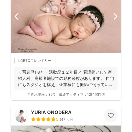
LGBTQフレンドリー
＼写真歴1８年・活動歴１２年目／ 看護師として産
婦人科、高齢者施設での勤務経験があります。 自宅
にもスタジオを構え、企業様にも撮影に伺っていま
す。 ...
予約承諾率：
89%
最終アクティブ：
12時間以内
YURIA ONODERA
5
(
47
)
女性