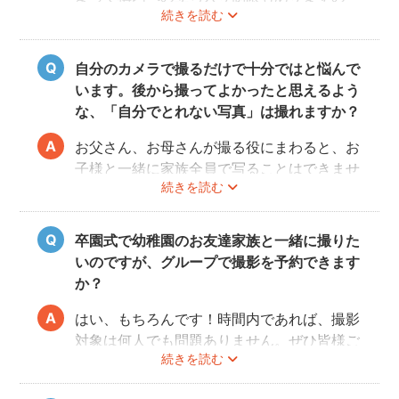
続きを読む
で、事前にご確認をお願いいたします。
自分のカメラで撮るだけで十分ではと悩んで
います。後から撮ってよかったと思えるよう
な、「自分でとれない写真」は撮れますか？
お父さん、お母さんが撮る役にまわると、お
子様と一緒に家族全員で写ることはできませ
続きを読む
んし、プロの機材や構図ならではのクオリテ
ィもあります。
10年後、20年後に見返して、撮ってよかっ
卒園式で幼稚園のお友達家族と一緒に撮りた
たと思っていただける写真をお届けします。
いのですが、グループで撮影を予約できます
か？
はい、もちろんです！時間内であれば、撮影
対象は何人でも問題ありません。ぜひ皆様ご
続きを読む
一緒に素敵な思い出を残してください。