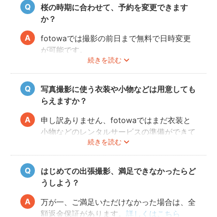
桜の時期に合わせて、予約を変更できます
か？
fotowaでは撮影の前日まで無料で日時変更
が可能です。
続きを読む
ご予約の変更方法は
こちら
からご確認くださ
い。
写真撮影に使う衣装や小物などは用意しても
フォトグラファーの都合により、ご希望の変
らえますか？
更日に対応できないこともありますので、あ
らかじめ開花予想を確認しながら撮影日を決
申し訳ありません、fotowaではまだ衣装と
めることをオススメいたします。
小物などのレンタルサービスの準備ができて
続きを読む
おりませんので、お客様ご自身にご用意をお
願いしております。
はじめての出張撮影、満足できなかったらど
うしよう？
万が一、ご満足いただけなかった場合は、全
額返金保証があります。
詳しくはこちら