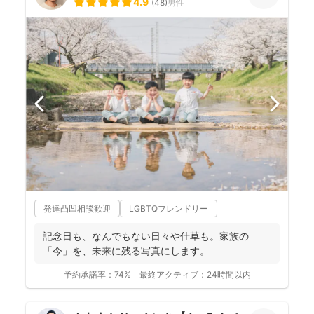
4.9
(
48
)
男性
発達凸凹相談歓迎
LGBTQフレンドリー
記念日も、なんでもない日々や仕草も。家族の
「今」を、未来に残る写真にします。
予約承諾率：
74%
最終アクティブ：
24時間以内