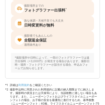
撮影場所までの
*
フォトグラファー出張料
急な体調・天候不良でも大丈夫
日時変更料が無料
撮影後でもあんしんの
全額返金保証
適用条件あり
*撮影場所や日時によって、一部のフォトグラファーでは遠
方出張料（+3,000円）が発生する場合があります。撮影日
時・場所・フォトグラファーが該当する場合、申込みフォ
ームでお知らせします。
詳細は
利用規約
をご確認ください
撮影申込時に同意された利用規約に記載の納入期限までに納入しま
す。撮影時の状況または天候等により、当該枚数に達しない場合もあ
ります。また、ニューボーンフォトおよびライフスタイルニューボー
ンフォトの場合、お子様の安全を最優先に進行するため、基準枚数
（ニューボーンフォト：40枚、ライフスタイルニューボーンフォト:75