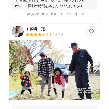
を 素敵な瞬間を 一緒に楽しんで作りましょう＼
(^o^)／ 撮影の時間を楽しんでいただける様に...
予約承諾率：
86%
最終アクティブ：
7日以内
宇多嶋 翔
4.5
(
19
)
男性