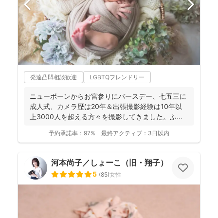
発達凸凹相談歓迎
LGBTQフレンドリー
ニューボーンからお宮参りにバースデー、七五三に
成人式、カメラ歴は20年＆出張撮影経験は10年以
上3000人を超える方々を撮影してきました。ふん
わり柔らかで...
予約承諾率：
97%
最終アクティブ：
3日以内
河本尚子／しょーこ（旧・翔子）
5
(
85
)
女性