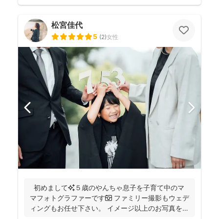
松宮佳代
5
(
2
)
女性
初めまして✨５歳のやんちゃ息子を子育て中のマ
マフォトグラファーです📷 ファミリー撮影もウェデ
ィングもお任せ下さい。 イメージ以上のお写真をお
届...