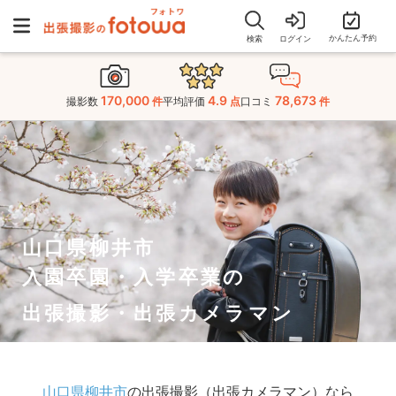
かんたん予約
検索
ログイン
170,000
4.9
78,673
撮影数
件
平均評価
点
口コミ
件
山口県柳井市
入園卒園・入学卒業の
出張撮影・出張カメラマン
山口県柳井市
の出張撮影（出張カメラマン）なら