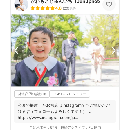
かわもとじゅんいち【Jun3photo】
4.8
(
20
)
男性
発達凸凹相談歓迎
LGBTQフレンドリー
今まで撮影したお写真はInstagramでもご覧いただ
けます（フォローもよろしくです！） ↓
https://www.instagram.com/ju...
予約承諾率：
87%
最終アクティブ：
7日以内