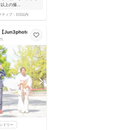
以上の撮...
クティブ：
3日以内
un3photo】
性
レンドリー