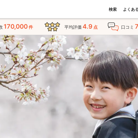
検索
よくあ
170,000
4.9
数
件
平均評価
点
口コミ