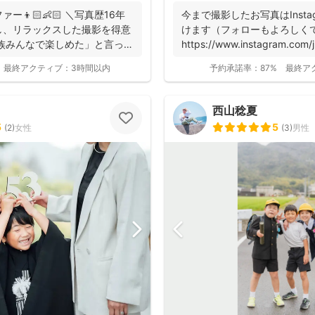
👦🏻👶🏻 ＼写真歴16年
今まで撮影したお写真はInsta
し、リラックスした撮影を得意
けます（フォローもよろしくで
族みんなで楽しめた」と言って
https://www.instagram.com/ju
最終アクティブ：
3時間以内
予約承諾率：
87%
最終ア
西山稔夏
5
5
(
2
)
女性
(
3
)
男性