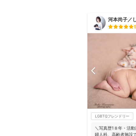
河本尚子／
LGBTQフレンドリー
＼写真歴1８年・活動
婦人科、高齢者施設で