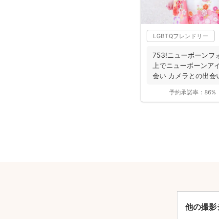
LGBTQフレンドリー
753!ニューボーンフ
上でニューボーンアイ
会い カメラとの出会い
予約承諾率：
86%
安
他の撮影