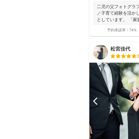
二児の父フォトグラファー
／子育て経験を活か
としています。 「家
いただけ...
予約承諾率：
74%
松宮佳代