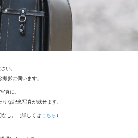
ださい。
念撮影に伺います。
写真に。
たりな記念写真が残せます。
切なし。（詳しくは
こちら
）