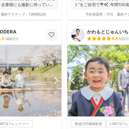
、企業様にも撮影に伺っていま
ト”をご自宅で💐✨ 年間100名
最終アクティブ：
12時間以内
予約承諾率：
70%
最終ア
NODERA
かわもとじゅんいち【J
4.9
4.8
(
48
)
男性
(
20
)
男
GBTQフレンドリー
発達凸凹相談歓迎
LGBTQフ