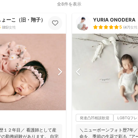
全8件を表示
しょーこ（旧・翔子）
YURIA ONODERA
5
5
(
85
)
女性
(
47
)
女性
発達凸凹相談歓迎
LGBTQフ
歴１２年目／ 看護師として産
＼ニューボーンフォト歴7年／ 生まれたての小さ
の勤務経験があります。 自宅
命を、季節の生花で彩る “アートニューボーンフォ