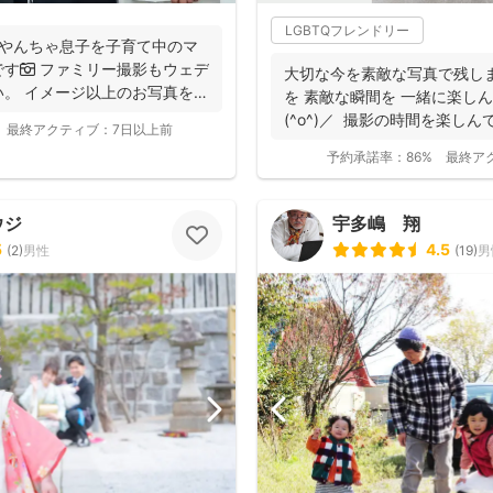
LGBTQフレンドリー
やんちゃ息子を子育て中のマ
す📷 ファミリー撮影もウェデ
大切な今を素敵な写真で残し
。 イメージ以上のお写真をお
を 素敵な瞬間を 一緒に楽し
(^o^)／ 撮影の時間を楽しん
最終アクティブ：
7日以上前
予約承諾率：
86%
最終ア
ウジ
宇多嶋 翔
5
4.5
(
2
)
男性
(
19
)
男