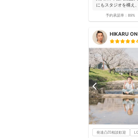
にもスタジオを構え
す。 ...
予約承諾率：
89%
HIKARU O
発達凸凹相談歓迎
L