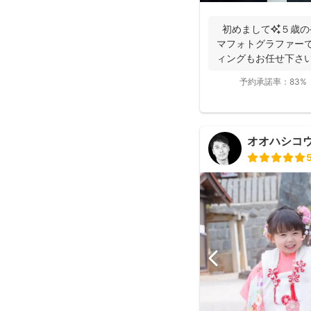
初めまして✨５歳の
マフォトグラファーで
ィングもお任せ下さい
届...
予約承諾率：
83%
オオハシコ