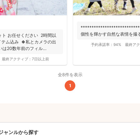
撮影基本料
全ジャンル共通
***************************
24,200
個性を輝かす自然な表情を撮る
平日
ォト お任せください 2時間以
円
(税込)
テム込み 🍀私とカメラの出
予約承諾率：
94%
最終アク
29,700
円
土日祝
は20数年前のフィル...
(税込)
最終アクティブ：
7日以上前
この基本料に
心・うれしいをまるっと込めました
全8件を表示
1
たっぷりもらえる
写真データ75枚~
ニューボーンフォトは40枚以上
60分間
撮影
(目安)
準備・片付けなど含みます
ジャンルから探す
撮影場所までの
*
フォトグラファー出張料