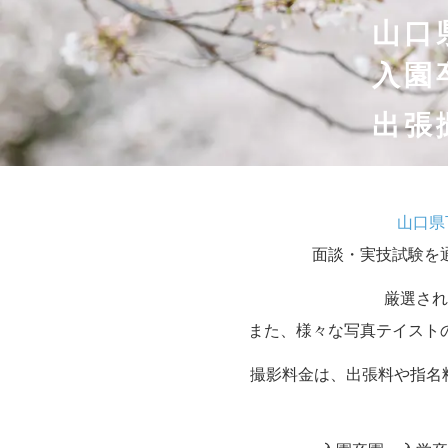
山口
入園
出張
山口県
面談・実技試験を
厳選され
また、様々な写真テイスト
撮影料金は、出張料や指名