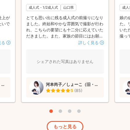
成人式・1/2成人式
山口県
成人
仕上が
とても思い出に残る成人式の前撮りになり
娘の
たいで
ました。終始和やかな雰囲気で撮影が行わ
た。
れ、こちらの要望にも十二分に応えていた
いた
だきました。また、家族の節目にはお願い
撮っ
したいと思います。たいへんありがとうご
った
見る
詳しく見る
ざいました。
シェアされた写真はありません
河本尚子／しょーこ（旧・翔子）
河本尚子／しょーこ（旧・翔子）
5
(
85
)
もっと見る