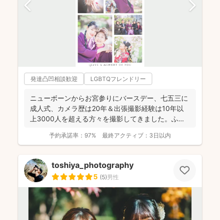
発達凸凹相談歓迎
LGBTQフレンドリー
ニューボーンからお宮参りにバースデー、七五三に
成人式、カメラ歴は20年＆出張撮影経験は10年以
上3000人を超える方々を撮影してきました。ふん
わり柔らかで...
予約承諾率：
97%
最終アクティブ：
3日以内
toshiya_photography
5
(
5
)
男性