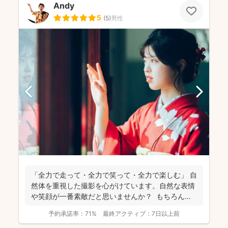
Andy
5
(
5
)
男性
「全力で走って・全力で笑って・全力で楽しむ」 自
然体を重視した撮影を心がけています。自然な表情
や笑顔が一番素敵だと思いませんか？ もちろん、
きちん...
予約承諾率：
71%
最終アクティブ：
7日以上前