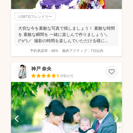
LGBTQフレンドリー
大切な今を素敵な写真で残しましょう！ 素敵な時間
を 素敵な瞬間を 一緒に楽しんで作りましょう＼
(^o^)／ 撮影の時間を楽しんでいただける様に...
予約承諾率：
86%
最終アクティブ：
7日以内
神戸 奈央
5
(
15
)
女性