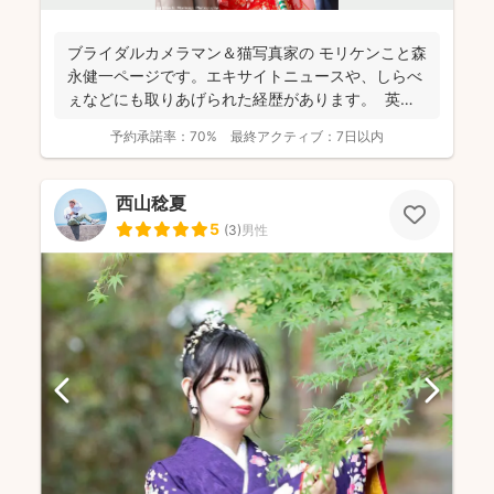
ブライダルカメラマン＆猫写真家の​ モリケンこと森
永健一ページです。エキサイトニュースや、しらべ
ぇなどにも取りあげられた経歴があります。 英語
で...
予約承諾率：
70%
最終アクティブ：
7日以内
西山稔夏
5
(
3
)
男性