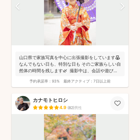
山口県で家族写真を中心に出張撮影をしています🌷
なんでもない日も、特別な日も そのご家族らしい自
然体の時間を残します🌿 撮影中は、会話や遊びを
取...
予約承諾率：
93%
最終アクティブ：
7日以上前
カナモトヒロシ
4.9
(
82
)
男性