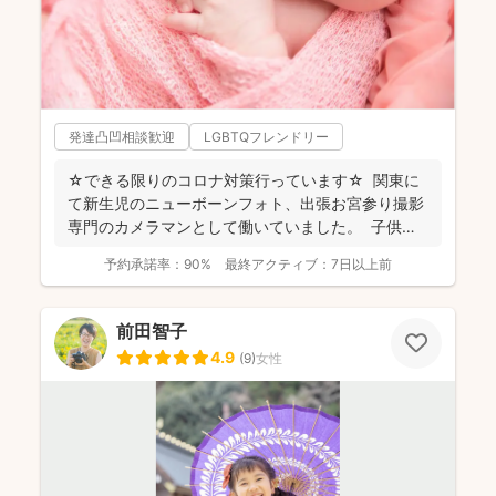
発達凸凹相談歓迎
LGBTQフレンドリー
☆できる限りのコロナ対策行っています☆ 関東に
て新生児のニューボーンフォト、出張お宮参り撮影
専門のカメラマンとして働いていました。 子供写
真館...
予約承諾率：
90%
最終アクティブ：
7日以上前
前田智子
4.9
(
9
)
女性