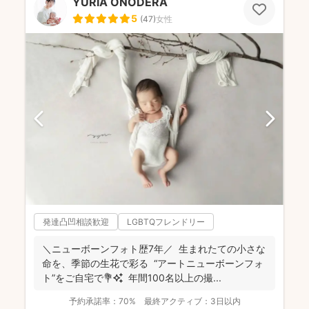
YURIA ONODERA
5
(
47
)
女性
発達凸凹相談歓迎
LGBTQフレンドリー
＼ニューボーンフォト歴7年／ 生まれたての小さな
命を、季節の生花で彩る “アートニューボーンフォ
ト”をご自宅で💐✨ 年間100名以上の撮...
予約承諾率：
70%
最終アクティブ：
3日以内