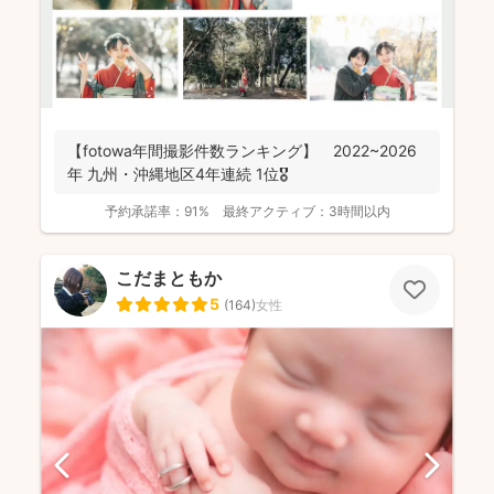
【fotowa年間撮影件数ランキング】 2022~2026
年 九州・沖縄地区4年連続 1位🎖️
予約承諾率：
91%
最終アクティブ：
3時間以内
こだまともか
5
(
164
)
女性