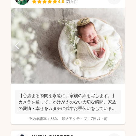
4.9
(
7
)
女性
【心温まる瞬間を永遠に。家族の絆を写します。】
カメラを通して、かけがえのない大切な瞬間、家族
の愛情・幸せをカタチに残すお手伝いをしていま
す。 昔から...
予約承諾率：
83%
最終アクティブ：
7日以上前