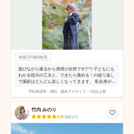
発達凸凹相談歓迎
遊びながら撮るから表情が自然です(^^) 子どもにも
わかる指示の工夫と、できたら褒める！の繰り返し
で撮影はどんどん楽しくなってきます。 私自身が撮
影を...
予約承諾率：
98%
最終アクティブ：
7日以上前
竹内 みのり
4.9
(
52
)
女性