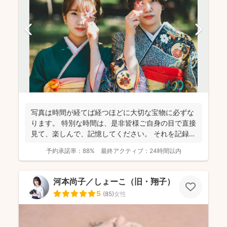
写真は時間が経てば経つほどに大切な宝物に必ずな
ります。 特別な時間は、是非皆様ご自身の目で直接
見て、楽しんで、記憶してください。 それを記録す
るために...
予約承諾率：
88%
最終アクティブ：
24時間以内
河本尚子／しょーこ（旧・翔子）
5
(
85
)
女性