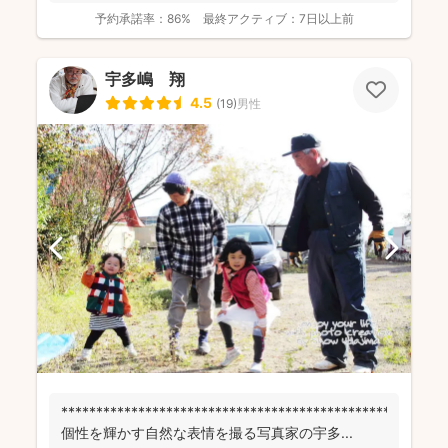
予約承諾率：
86%
最終アクティブ：
7日以上前
宇多嶋 翔
4.5
(
19
)
男性
******************************************************
個性を輝かす自然な表情を撮る写真家の宇多...