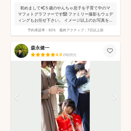
初めまして✨５歳のやんちゃ息子を子育て中のマ
マフォトグラファーです📷 ファミリー撮影もウェデ
ィングもお任せ下さい。 イメージ以上のお写真をお
届...
予約承諾率：
83%
最終アクティブ：
7日以上前
森永健一
4.9
(
10
)
男性