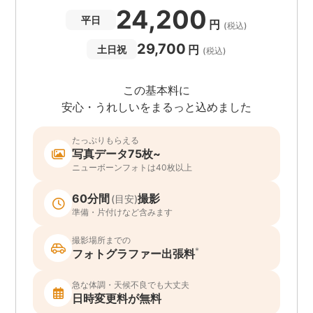
24,200
平日
円
(税込)
29,700
円
土日祝
(税込)
この基本料に
安心・うれしいをまるっと込めました
たっぷりもらえる
写真データ75枚~
ニューボーンフォトは40枚以上
60分間
撮影
(目安)
準備・片付けなど含みます
撮影場所までの
*
フォトグラファー出張料
急な体調・天候不良でも大丈夫
日時変更料が無料