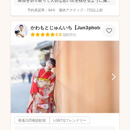
表情を切り取って大切な思い出を残せるように撮影
します。楽しい撮...
予約承諾率：
94%
最終アクティブ：
7日以上前
かわもとじゅんいち【Jun3photo】
4.8
(
20
)
男性
発達凸凹相談歓迎
LGBTQフレンドリー