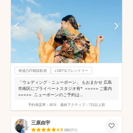
発達凸凹相談歓迎
LGBTQフレンドリー
「ウェディング・ニューボーン」 もおまかせ 広島
市南区にプライベートスタジオ有* ===== ご案内
===== ニューボーンのご予約は...
予約承諾率：
90%
最終アクティブ：
7日以上前
三原由宇
4.9
(
86
)
男性