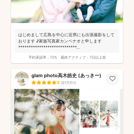
はじめまして広島を中心に近県にも出張撮影をして
おります ♪家族写真家カンベナオと申します
****************************...
予約承諾率：
72%
最終アクティブ：
7日以上前
glam photo高木皓史 (あっきー)
5
(
317
)
男性