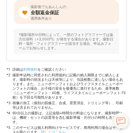
撮影後でもあんしんの
全額返金保証
適用条件あり
*撮影場所や日時によって、一部のフォトグラファーでは遠
方出張料（+3,000円）が発生する場合があります。撮影日
時・場所・フォトグラファーが該当する場合、申込みフォ
ームでお知らせします。
詳細は
利用規約
をご確認ください
撮影申込時に同意された利用規約に記載の納入期限までに納入しま
す。撮影時の状況または天候等により、当該枚数に達しない場合もあ
ります。また、ニューボーンフォトおよびライフスタイルニューボー
ンフォトの場合、お子様の安全を最優先に進行するため、基準枚数
（ニューボーンフォト：40枚、ライフスタイルニューボーンフォト:75
枚）を下回る可能性があります。
画像の加工（個別の肌修正、合成、背景消去、トリミング等）、印刷
等は含まれておりません。
60分以上の撮影は、上記金額×時間分の料金になります。撮影時間に
は、機材・セットの設置等を含む撮影準備・片付けの時間も含まれま
す。
このサービスは個人利用向けサービスです。商用利用の場合はサービ
スが異なります。
詳しくはこちら