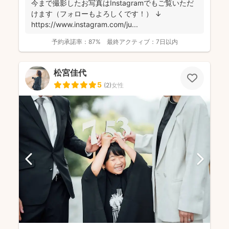
今まで撮影したお写真はInstagramでもご覧いただ
けます（フォローもよろしくです！） ↓
https://www.instagram.com/ju...
予約承諾率：
87%
最終アクティブ：
7日以内
松宮佳代
5
(
2
)
女性