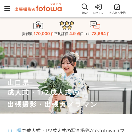
かんたん予約
検索
ログイン
170,000
4.9
78,664
撮影数
件
平均評価
点
口コミ
件
山口県
成人式・1/2成人式の
出張撮影・出張カメラマン
山口県
で成人式・1/2成人式の写真撮影ならfotowa（フ