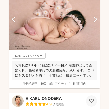
LGBTQフレンドリー
＼写真歴1８年・活動歴１２年目／ 看護師として産
婦人科、高齢者施設での勤務経験があります。 自宅
にもスタジオを構え、企業様にも撮影に伺っていま
す。 ...
予約承諾率：
89%
最終アクティブ：
3時間以内
HIKARU ONODERA
4.9
(
48
)
男性