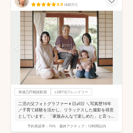
4.9
(
48
)
男性
発達凸凹相談歓迎
LGBTQフレンドリー
二児の父フォトグラファー👦🏻👶🏻 ＼写真歴16年
／子育て経験を活かし、リラックスした撮影を得意
としています。 「家族みんなで楽しめた」と言って
いただけ...
予約承諾率：
74%
最終アクティブ：
12時間以内