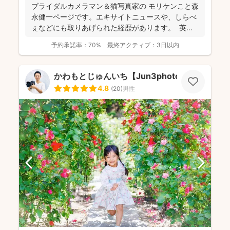
ブライダルカメラマン＆猫写真家の​ モリケンこと森
永健一ページです。エキサイトニュースや、しらべ
ぇなどにも取りあげられた経歴があります。 英語
で...
予約承諾率：
70%
最終アクティブ：
3日以内
かわもとじゅんいち【Jun3photo】
4.8
(
20
)
男性