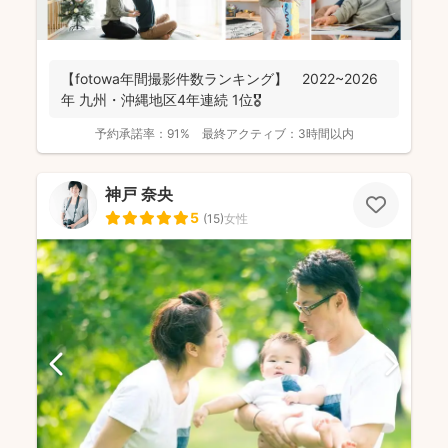
【fotowa年間撮影件数ランキング】 2022~2026
年 九州・沖縄地区4年連続 1位🎖️
予約承諾率：
91%
最終アクティブ：
3時間以内
神戸 奈央
5
(
15
)
女性