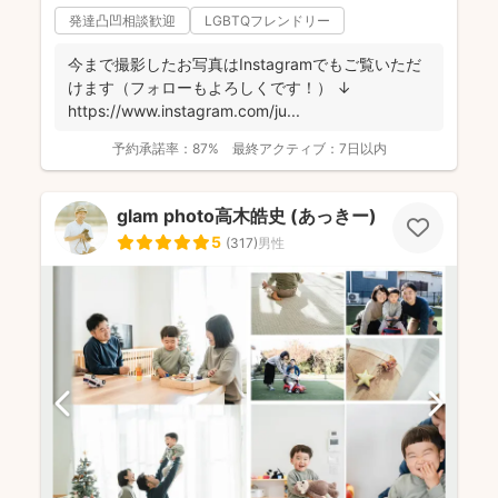
発達凸凹相談歓迎
LGBTQフレンドリー
今まで撮影したお写真はInstagramでもご覧いただ
けます（フォローもよろしくです！） ↓
https://www.instagram.com/ju...
予約承諾率：
87%
最終アクティブ：
7日以内
glam photo高木皓史 (あっきー)
5
(
317
)
男性