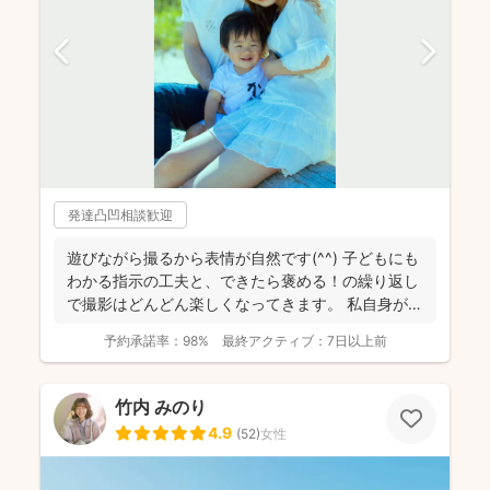
発達凸凹相談歓迎
遊びながら撮るから表情が自然です(^^) 子どもにも
わかる指示の工夫と、できたら褒める！の繰り返し
で撮影はどんどん楽しくなってきます。 私自身が撮
影を...
予約承諾率：
98%
最終アクティブ：
7日以上前
竹内 みのり
4.9
(
52
)
女性