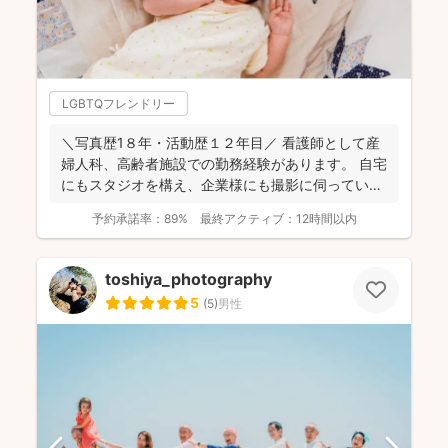
LGBTQフレンドリー
＼写真歴1８年・活動歴１２年目／ 看護師として産
婦人科、高齢者施設での勤務経験があります。 自宅
にもスタジオを構え、企業様にも撮影に伺っていま
す。 ...
予約承諾率：
89%
最終アクティブ：
12時間以内
toshiya_photography
5
(
5
)
男性