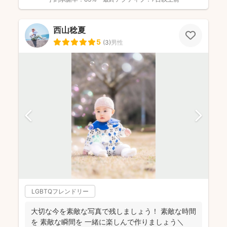
西山稔夏
5
(
3
)
男性
LGBTQフレンドリー
大切な今を素敵な写真で残しましょう！ 素敵な時間
を 素敵な瞬間を 一緒に楽しんで作りましょう＼