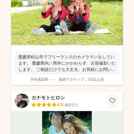
愛媛県松山市でフリーランスのカメラマンをしてい
ます。 愛媛県内／県外にかかわらず、出張撮影いた
します。 ご相談だけでも大丈夫。お気軽にお問い合
わせください。
予約承諾率：
--
最終アクティブ：
7日以上前
カナモトヒロシ
4.9
(
82
)
男性