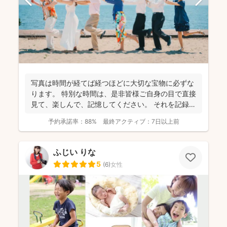
写真は時間が経てば経つほどに大切な宝物に必ずな
ります。 特別な時間は、是非皆様ご自身の目で直接
見て、楽しんで、記憶してください。 それを記録す
るために...
予約承諾率：
88%
最終アクティブ：
7日以上前
ふじい りな
5
(
6
)
女性