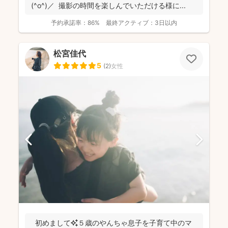
(^o^)／ 撮影の時間を楽しんでいただける様に...
予約承諾率：
86%
最終アクティブ：
3日以内
松宮佳代
5
(
2
)
女性
初めまして✨５歳のやんちゃ息子を子育て中のマ