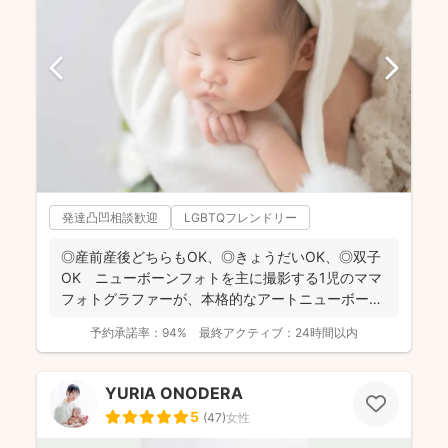
発達凸凹相談歓迎
LGBTQフレンドリー
◎産前産後どちらもOK、◎きょうだいOK、◎双子
OK ニューボーンフォトを主に撮影する1児のママ
フォトグラファーが、本格的なアートニューボーン
フォトを1枠...
予約承諾率：
94%
最終アクティブ：
24時間以内
YURIA ONODERA
5
(
47
)
女性