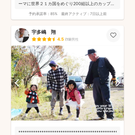
ーマに世界２１カ国をめぐり200組以上のカップル
やフ...
予約承諾率：
85%
最終アクティブ：
7日以上前
宇多嶋 翔
4.5
(
19
)
男性
******************************************************