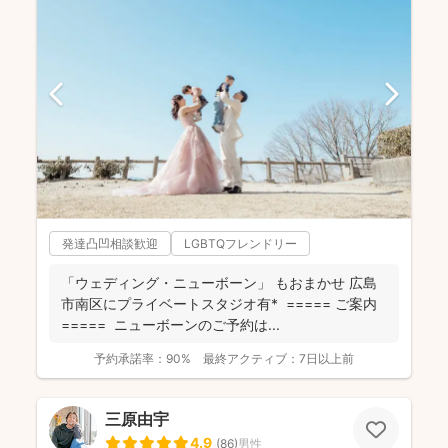
発達凸凹相談歓迎
LGBTQフレンドリー
「ウェディング・ニューボーン」 もおまかせ 広島
市南区にプライベートスタジオ有* ===== ご案内
===== ニューボーンのご予約は...
予約承諾率：
90%
最終アクティブ：
7日以上前
三原由宇
4.9
(
86
)
男性