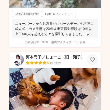
発達凸凹相談歓迎
LGBTQフレンドリー
ニューボーンからお宮参りにバースデー、七五三に
成人式、カメラ歴は20年＆出張撮影経験は10年以
上3000人を超える方々を撮影してきました。ふん
わり柔らかで...
予約承諾率：
97%
最終アクティブ：
3日以内
河本尚子／しょーこ（旧・翔子）
5
(
85
)
女性