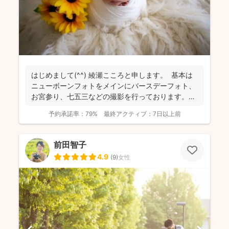
はじめまして(^^) 綾瀬こころと申します。 基本は
ニューボーンフォトをメインにバースデーフォト、
お宮参り、七五三などの撮影を行っております。
日...
予約承諾率：
79%
最終アクティブ：
7日以上前
前田智子
4.9
(
9
)
女性