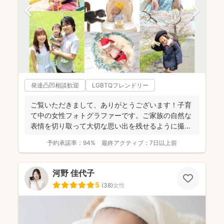
発達凸凹相談歓迎
LGBTQフレンドリー
ご覧いただきまして、ありがとうございます！子育
て中の女性フォトグラファーです。ご家族の自然な
表情を切り取って大切な思い出を残せるように撮影
します。楽しい撮...
予約承諾率：
94%
最終アクティブ：
7日以上前
河野 佳代子
5
(
38
)
女性