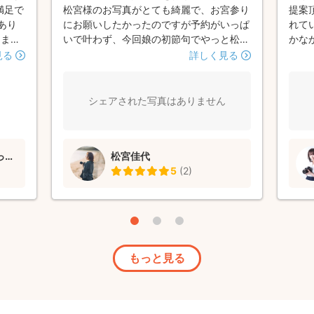
満足で
松宮様のお写真がとても綺麗で、お宮参り
提案
あり
にお願いしたかったのですが予約がいっぱ
れて
りまし
いで叶わず、今回娘の初節句でやっと松宮
かな
）
様に撮影していただくことができました◎
りに
見る
詳しく見る
日程の打ち合わせからとても丁寧に対応し
まし
ていただき、撮影カットもいろいろご提案
お願
いただいて素敵なお写真を撮っていただき
シェアされた写真はありません
ました。とても素敵な写真ばかりで、夫も
両親もすごく喜んでいました。 七五三も
松宮様にお願いしようと思っています！あ
glam photo高木皓史 (あっきー)
松宮佳代
りがとうございました。
5
(
2
)
もっと見る