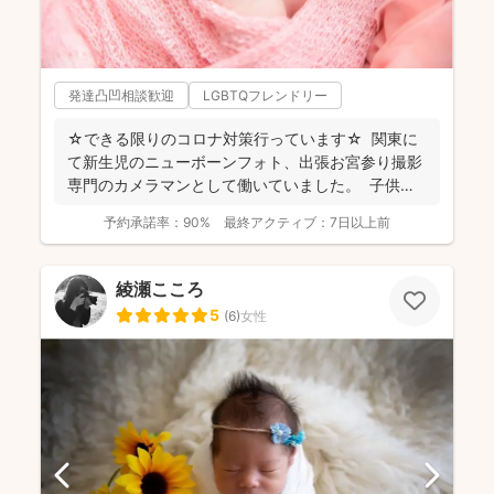
発達凸凹相談歓迎
LGBTQフレンドリー
☆できる限りのコロナ対策行っています☆ 関東に
て新生児のニューボーンフォト、出張お宮参り撮影
専門のカメラマンとして働いていました。 子供写
真館...
予約承諾率：
90%
最終アクティブ：
7日以上前
綾瀬こころ
5
(
6
)
女性