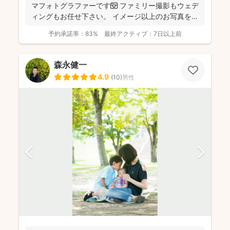
マフォトグラファーです📷 ファミリー撮影もウェデ
ィングもお任せ下さい。 イメージ以上のお写真をお
届...
予約承諾率：
83%
最終アクティブ：
7日以上前
森永健一
4.9
(
10
)
男性