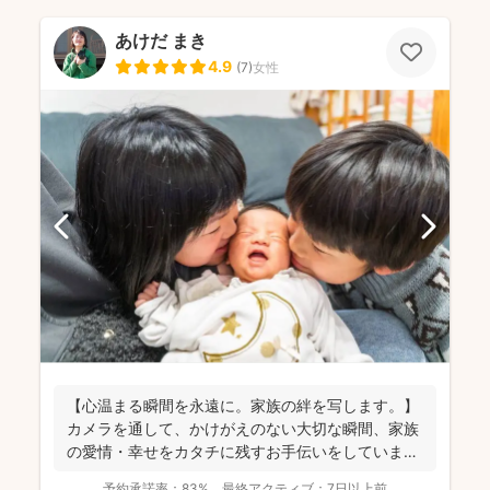
あけだ まき
4.9
(
7
)
女性
【心温まる瞬間を永遠に。家族の絆を写します。】
カメラを通して、かけがえのない大切な瞬間、家族
の愛情・幸せをカタチに残すお手伝いをしていま
す。 昔から...
予約承諾率：
83%
最終アクティブ：
7日以上前