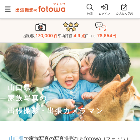
かんたん予約
検索
ログイン
170,000
4.9
78,654
撮影数
件
平均評価
点
口コミ
件
山口県
家族写真の
出張撮影・出張カメラマン
山口県
で家族写真の写真撮影ならfotowa（フォトワ）