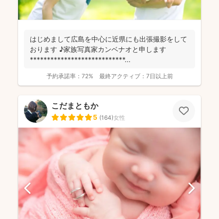
はじめまして広島を中心に近県にも出張撮影をして
おります ♪家族写真家カンベナオと申します
****************************...
予約承諾率：
72%
最終アクティブ：
7日以上前
こだまともか
5
(
164
)
女性