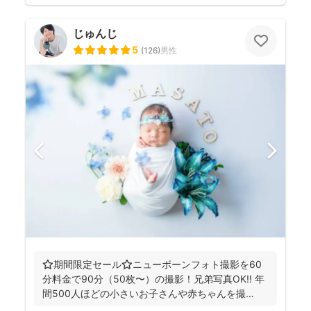
じゅんじ
5
(
126
)
男性
⭐️期間限定セール⭐️ニューボーンフォト撮影を60
分料金で90分（50枚〜）の撮影！兄弟写真OK!! 年
間500人ほどの小さいお子さんや赤ちゃんを撮
影！...