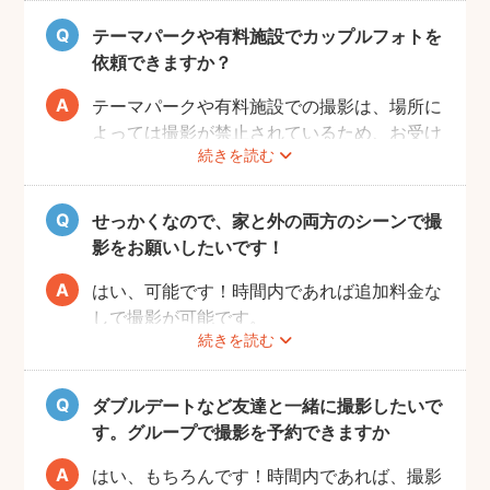
お好きな時間帯に撮影もできるので、是非と
も思い出に残るデートプランにしてください
テーマパークや有料施設でカップルフォトを
ね！
依頼できますか？
テーマパークや有料施設での撮影は、場所に
よっては撮影が禁止されているため、お受け
続きを読む
できない場合がございます。
予約前にお客様ご自身で、施設へのご確認を
お願いいたします。
せっかくなので、家と外の両方のシーンで撮
また、有料施設の場合、フォトグラファーの
影をお願いしたいです！
入場費などはお客様のご負担となりますので
ご了承ください。
はい、可能です！時間内であれば追加料金な
しで撮影が可能です。
続きを読む
撮影をスムーズに進行させるために、事前に
その旨をフォトグラファーにお伝えいただけ
ると幸いです。
ダブルデートなど友達と一緒に撮影したいで
す。グループで撮影を予約できますか
はい、もちろんです！時間内であれば、撮影