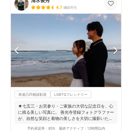
清水俊秀
4.7
(
60
)
男性
発達凸凹相談歓迎
LGBTQフレンドリー
★七五三・お宮参り・ご家族の大切な記念日を、心
に残る美しい写真に。 善光寺登録フォトグラファー
が、自然な笑顔と着物の美しさを大切に撮影いたし
ます。 ◉...
予約承諾率：
85%
最終アクティブ：
12時間以内