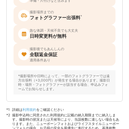
準備・片付けなど含みます
撮影場所までの
*
フォトグラファー出張料
急な体調・天候不良でも大丈夫
日時変更料が無料
撮影後でもあんしんの
全額返金保証
適用条件あり
*撮影場所や日時によって、一部のフォトグラファーでは遠
方出張料（+3,000円）が発生する場合があります。撮影日
時・場所・フォトグラファーが該当する場合、申込みフォ
ームでお知らせします。
詳細は
利用規約
をご確認ください
撮影申込時に同意された利用規約に記載の納入期限までに納入しま
す。撮影時の状況または天候等により、当該枚数に達しない場合もあ
ります。また、ニューボーンフォトおよびライフスタイルニューボー
ンフォトの場合、お子様の安全を最優先に進行するため、基準枚数