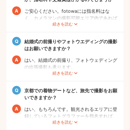
ご安心ください。fotowaには指名料はな
く、カメラマンの撮影可能エリア内であれば
続きを読む
交通費も一切かかりません。
自己PRやポートフォリオから、お好きなプ
ロのフォトグラファーをじっくりと選べるの
結婚式の前撮りやフォトウエディングの撮影
で、お二人とも安心して撮影することができ
はお願いできますか？
ます。
はい、結婚式の前撮り、フォトウェディング
の出張撮影も承ります。
続きを読む
fotowaでは衣装レンタル・着付け・ヘアメ
イクなどのオプションをご用意しておりませ
んので、お客様自身でご用意くださいませ。
京都での着物デートなど、旅先で撮影をお願
いできますか？
はい、もちろんです。観光されるエリアに登
録しているフォトグラファーを指名すれば、
続きを読む
旅行先でも撮影できます。