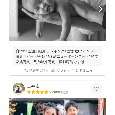
⭐️2025誕生日撮影ランキング1位⭐️ 👑２０２３年
撮影リピート率１位👑 👶ニューボーンフォト1枠で
家族写真、兄弟姉妹写真、撮影可能です🙌 ...
予約承諾率：
74%
最終アクティブ：
24時間以内
こやま
5
(
386
)
未選択