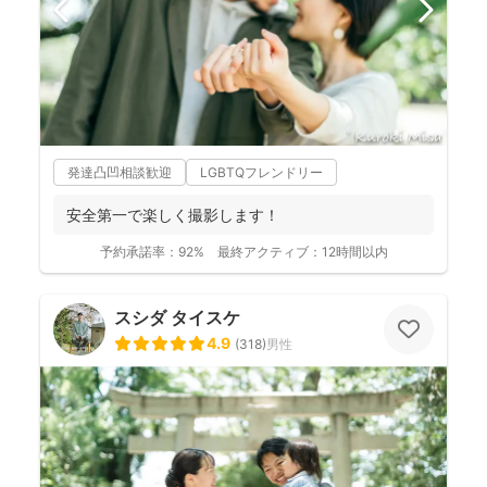
発達凸凹相談歓迎
LGBTQフレンドリー
安全第一で楽しく撮影します！
予約承諾率：
92%
最終アクティブ：
12時間以内
スシダ タイスケ
4.9
(
318
)
男性