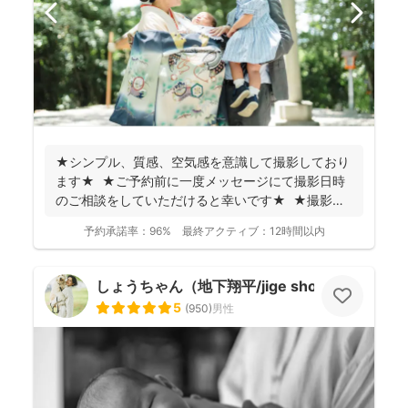
★シンプル、質感、空気感を意識して撮影しており
ます★ ★ご予約前に一度メッセージにて撮影日時
のご相談をしていただけると幸いです★ ★撮影に
つい...
予約承諾率：
96%
最終アクティブ：
12時間以内
しょうちゃん（地下翔平/jige shohe）
5
(
950
)
男性