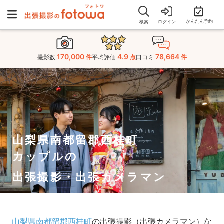
かんたん予約
検索
ログイン
170,000
4.9
78,664
撮影数
件
平均評価
点
口コミ
件
山梨県南都留郡西桂町
カップルの
出張撮影・出張カメラマン
山梨県南都留郡西桂町
の出張撮影（出張カメラマン）な