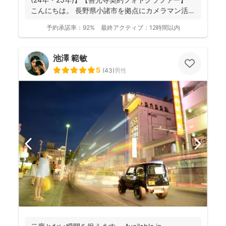
こんにちは。 長野県小諸市を拠点にカメラマン活
動...
予約承諾率：
92%
最終アクティブ：
12時間以内
池澤 範敏
5
(
43
)
男性