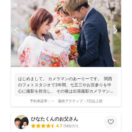
はじめまして。 カメラマンのあーりーです。 関西
のフォトスタジオで3年間、七五三やお宮参りを中
心に撮影を担当し、 その後は出張撮影カメラマンと
し...
予約承諾率：
--
最終アクティブ：
7日以上前
ひなたくんのお父さん
4.7
(
165
)
男性