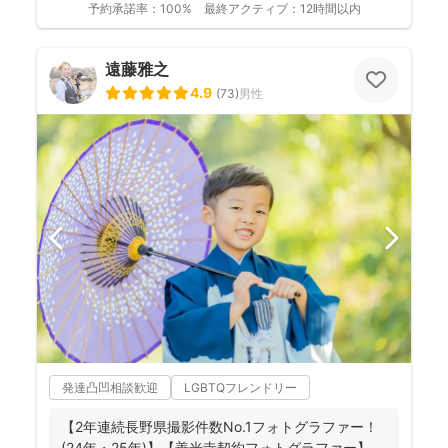
予約承諾率：
100%
最終アクティブ：
12時間以内
遠藤雅之
4.9
(
73
)
男性
発達凸凹相談歓迎
LGBTQフレンドリー
【2年連続長野県撮影件数No.1フォトグラファー！
(24年・25年)】【善光寺契約フォトグラファー】