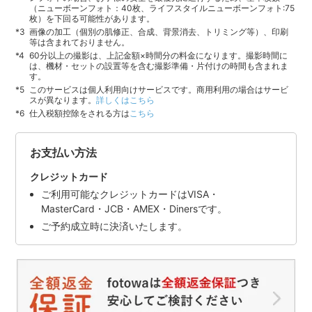
（ニューボーンフォト：40枚、ライフスタイルニューボーンフォト:75
枚）を下回る可能性があります。
画像の加工（個別の肌修正、合成、背景消去、トリミング等）、印刷
等は含まれておりません。
60分以上の撮影は、上記金額×時間分の料金になります。撮影時間に
は、機材・セットの設置等を含む撮影準備・片付けの時間も含まれま
す。
このサービスは個人利用向けサービスです。商用利用の場合はサービ
スが異なります。
詳しくはこちら
仕入税額控除をされる方は
こちら
お支払い方法
クレジットカード
ご利用可能なクレジットカードはVISA・
MasterCard・JCB・AMEX・Dinersです。
ご予約成立時に決済いたします。