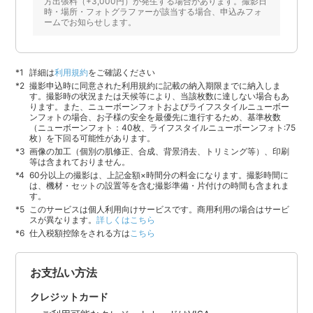
方出張料（+3,000円）が発生する場合があります。撮影日
時・場所・フォトグラファーが該当する場合、申込みフォ
ームでお知らせします。
詳細は
利用規約
をご確認ください
撮影申込時に同意された利用規約に記載の納入期限までに納入しま
す。撮影時の状況または天候等により、当該枚数に達しない場合もあ
ります。また、ニューボーンフォトおよびライフスタイルニューボー
ンフォトの場合、お子様の安全を最優先に進行するため、基準枚数
（ニューボーンフォト：40枚、ライフスタイルニューボーンフォト:75
枚）を下回る可能性があります。
画像の加工（個別の肌修正、合成、背景消去、トリミング等）、印刷
等は含まれておりません。
60分以上の撮影は、上記金額×時間分の料金になります。撮影時間に
は、機材・セットの設置等を含む撮影準備・片付けの時間も含まれま
す。
このサービスは個人利用向けサービスです。商用利用の場合はサービ
スが異なります。
詳しくはこちら
仕入税額控除をされる方は
こちら
お支払い方法
クレジットカード