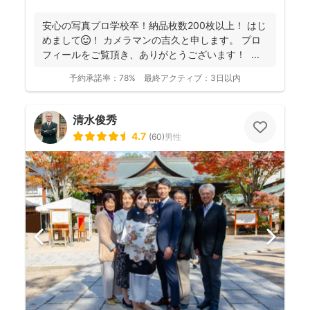
安心の写真プロ学校卒！納品枚数200枚以上！ はじ
めまして😊！ カメラマンの吉久と申します。 プロ
フィールをご覧頂き、ありがとうございます！ ...
予約承諾率：
78%
最終アクティブ：
3日以内
清水俊秀
4.7
(
60
)
男性