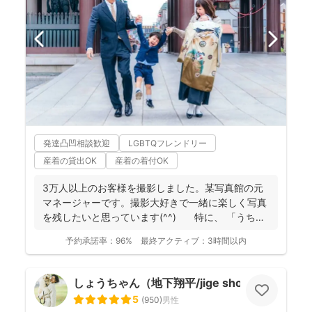
発達凸凹相談歓迎
LGBTQフレンドリー
産着の貸出OK
産着の着付OK
3万人以上のお客様を撮影しました。某写真館の元
マネージャーです。撮影大好きで一緒に楽しく写真
を残したいと思っています(^^) 特に、 「うち
の...
予約承諾率：
96%
最終アクティブ：
3時間以内
しょうちゃん（地下翔平/jige shohe）
5
(
950
)
男性