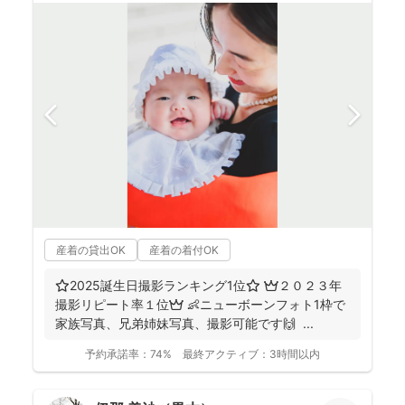
産着の貸出OK
産着の着付OK
⭐️2025誕生日撮影ランキング1位⭐️ 👑２０２３年
撮影リピート率１位👑 👶ニューボーンフォト1枠で
家族写真、兄弟姉妹写真、撮影可能です🙌 ...
予約承諾率：
74%
最終アクティブ：
3時間以内