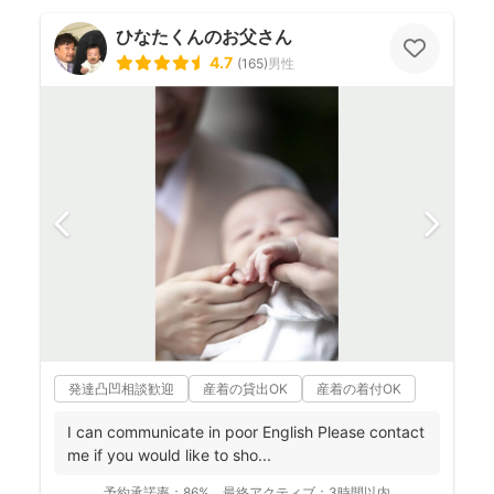
ひなたくんのお父さん
4.7
(
165
)
男性
発達凸凹相談歓迎
産着の貸出OK
産着の着付OK
I can communicate in poor English Please contact
me if you would like to sho...
予約承諾率：
86%
最終アクティブ：
3時間以内