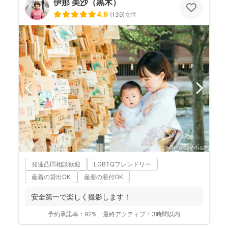
伊那 美沙（黒木）
4.9
(
139
)
女性
発達凸凹相談歓迎
LGBTQフレンドリー
産着の貸出OK
産着の着付OK
安全第一で楽しく撮影します！
予約承諾率：
92%
最終アクティブ：
3時間以内