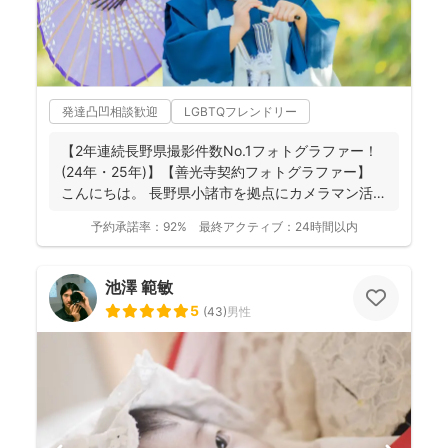
発達凸凹相談歓迎
LGBTQフレンドリー
【2年連続長野県撮影件数No.1フォトグラファー！
(24年・25年)】【善光寺契約フォトグラファー】
こんにちは。 長野県小諸市を拠点にカメラマン活
動...
予約承諾率：
92%
最終アクティブ：
24時間以内
池澤 範敏
5
(
43
)
男性