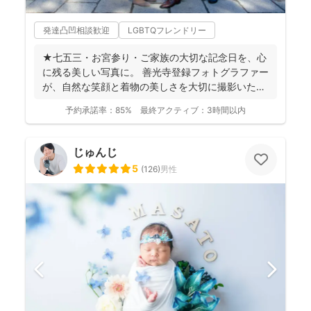
発達凸凹相談歓迎
LGBTQフレンドリー
★七五三・お宮参り・ご家族の大切な記念日を、心
に残る美しい写真に。 善光寺登録フォトグラファー
が、自然な笑顔と着物の美しさを大切に撮影いたし
ます。 ◉...
予約承諾率：
85%
最終アクティブ：
3時間以内
じゅんじ
5
(
126
)
男性