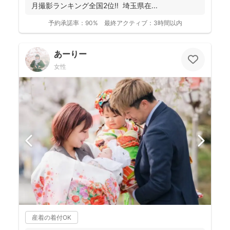
月撮影ランキング全国2位‼️ 埼玉県在...
予約承諾率：
90%
最終アクティブ：
3時間以内
あーりー
女性
産着の着付OK