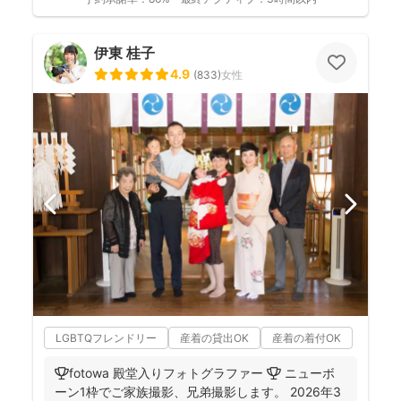
伊東 桂子
4.9
(
833
)
女性
LGBTQフレンドリー
産着の貸出OK
産着の着付OK
🏆fotowa 殿堂入りフォトグラファー 🏆 ニューボ
ーン1枠でご家族撮影、兄弟撮影します。 2026年3