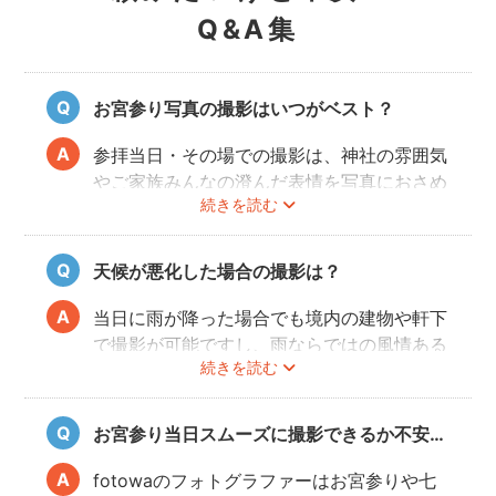
Q&A集
お宮参り写真の撮影はいつがベスト？
参拝当日・その場での撮影は、神社の雰囲気
やご家族みんなの澄んだ表情を写真におさめ
続きを読む
ることできオススメですが、当日は慌ただし
くて撮影はちょっと…という場合でも、出発
前のご自宅や参拝後のお食事会など想い出に
天候が悪化した場合の撮影は？
残る記念写真を撮影できます。
当日に雨が降った場合でも境内の建物や軒下
で撮影が可能ですし、雨ならではの風情ある
続きを読む
写真にも仕上がります。
また、撮影の実施が難しいと判断される天候
不良の場合、事前にフォトグラファーと決行
お宮参り当日スムーズに撮影できるか不安…
もしくは日時変更を相談してください。
日時変更方法は
こちら
をご参照ください。
fotowaのフォトグラファーはお宮参りや七