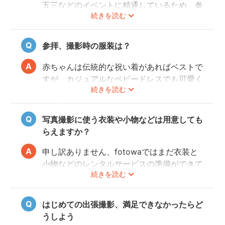
五三などのイベントに精通しているため、参
続きを読む
拝や家族団欒を乱すことなくスムーズに撮影
することができます。
参拝、撮影時の服装は？
赤ちゃんは伝統的な祝い着があればベストで
すが、カジュアルなベビードレスでも可愛く
続きを読む
写すことができます。またご両親も着物を着
ると雰囲気が出ますが、洋服でもおしゃれな
写真に仕上がります。
写真撮影に使う衣装や小物などは用意しても
らえますか？
申し訳ありません、fotowaではまだ衣装と
小物などのレンタルサービスの準備ができて
続きを読む
おりませんので、お客様ご自身にご用意をお
願いしております。
はじめての出張撮影、満足できなかったらど
うしよう