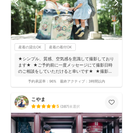
産着の貸出OK
産着の着付OK
★シンプル、質感、空気感を意識して撮影しており
ます★ ★ご予約前に一度メッセージにて撮影日時
のご相談をしていただけると幸いです★ ★撮影に
つい...
予約承諾率：
96%
最終アクティブ：
3時間以内
こやま
5
(
387
)
未選択