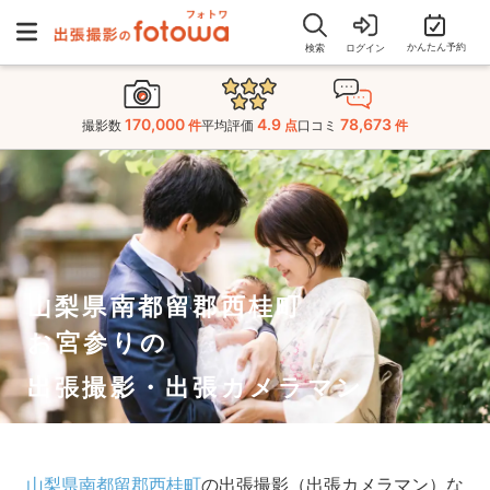
かんたん予約
検索
ログイン
170,000
4.9
78,673
撮影数
件
平均評価
点
口コミ
件
山梨県南都留郡西桂町
お宮参りの
出張撮影・出張カメラマン
山梨県南都留郡西桂町
の出張撮影（出張カメラマン）な