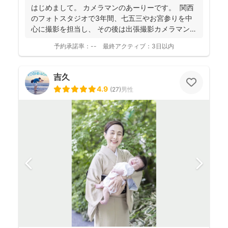
はじめまして。 カメラマンのあーりーです。 関西
のフォトスタジオで3年間、七五三やお宮参りを中
心に撮影を担当し、 その後は出張撮影カメラマンと
し...
予約承諾率：
--
最終アクティブ：
3日以内
吉久
4.9
(
27
)
男性