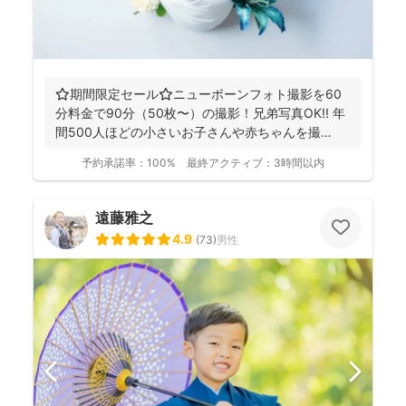
⭐️期間限定セール⭐️ニューボーンフォト撮影を60
分料金で90分（50枚〜）の撮影！兄弟写真OK!! 年
間500人ほどの小さいお子さんや赤ちゃんを撮
影！...
予約承諾率：
100%
最終アクティブ：
3時間以内
遠藤雅之
4.9
(
73
)
男性