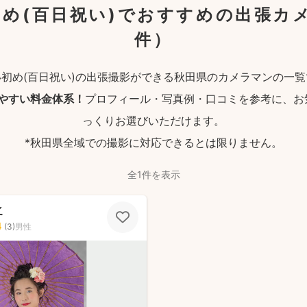
め(百日祝い)でおすすめの出張カ
件）
い初め(百日祝い)の出張撮影ができる秋田県のカメラマンの一覧
りやすい料金体系！
プロフィール・写真例・口コミを参考に、お
っくりお選びいただけます。
*秋田県全域での撮影に対応できるとは限りません。
全1件を表示
之
4
(
3
)
男性