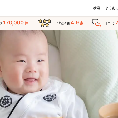
検索
よくあ
170,000
4.9
数
件
平均評価
点
口コミ