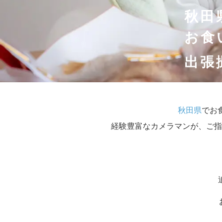
秋田
お食
出張
秋田県
でお
経験豊富なカメラマンが、ご指