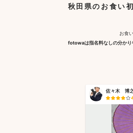
秋田県のお食い初
お食
fotowaは指名料なしの分か
佐々木 博