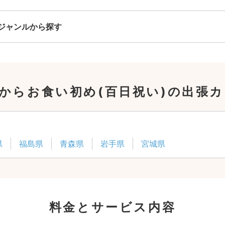
全ジャンル共通
ジャンルから探す
24,200
平日
円
(税込)
29,700
円
土日祝
(税込)
この基本料に
からお食い初め(百日祝い)の出張
心・うれしいをまるっと込めました
たっぷりもらえる
写真データ75枚~
ニューボーンフォトは40枚以上
県
福島県
青森県
岩手県
宮城県
60分間
撮影
(目安)
準備・片付けなど含みます
撮影場所までの
*
フォトグラファー出張料
料金とサービス内容
急な体調・天候不良でも大丈夫