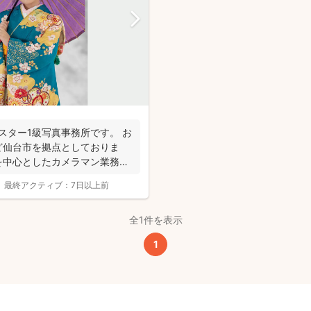
スター1級写真事務所です。 お
ど仙台市を拠点としておりま
を中心としたカメラマン業務を
最終アクティブ：
7日以上前
全1件を表示
1
撮影基本料