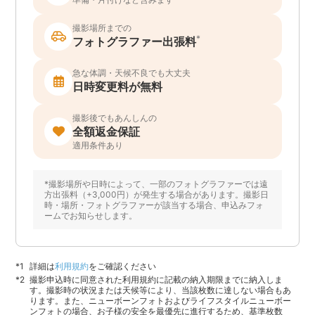
撮影場所までの
*
フォトグラファー出張料
急な体調・天候不良でも大丈夫
日時変更料が無料
撮影後でもあんしんの
全額返金保証
適用条件あり
*撮影場所や日時によって、一部のフォトグラファーでは遠
方出張料（+3,000円）が発生する場合があります。撮影日
時・場所・フォトグラファーが該当する場合、申込みフォ
ームでお知らせします。
詳細は
利用規約
をご確認ください
撮影申込時に同意された利用規約に記載の納入期限までに納入しま
す。撮影時の状況または天候等により、当該枚数に達しない場合もあ
ります。また、ニューボーンフォトおよびライフスタイルニューボー
ンフォトの場合、お子様の安全を最優先に進行するため、基準枚数