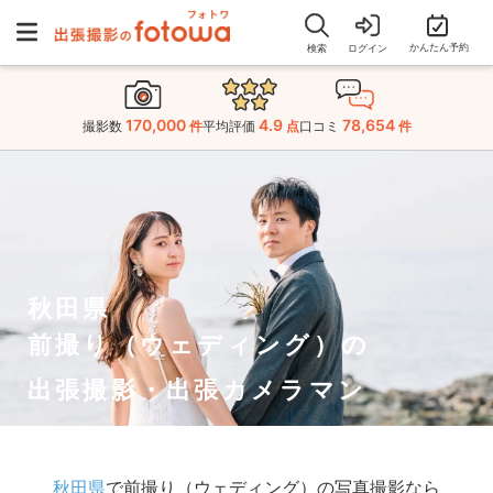
かんたん予約
検索
ログイン
170,000
4.9
78,654
撮影数
件
平均評価
点
口コミ
件
秋田県
前撮り（ウェディング）の
出張撮影・出張カメラマン
秋田県
で前撮り（ウェディング）の写真撮影なら