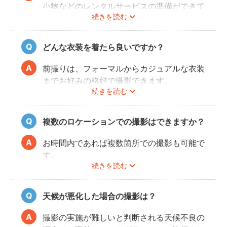
小物などのレンタルサービスの準備ができて
続きを読む
おりませんので、お客様ご自身にご用意をお
願いしております。
どんな衣装を着たら良いですか？
前撮りは、フォーマルからカジュアルな衣装
までお好みの格好で撮影できます。
続きを読む
最近では式当日と異なる雰囲気を残せる、カ
ジュアルな服装も人気が高いです。
和装・ウェディングドレス・タキシードだけ
複数のロケーションでの撮影はできますか？
でなく、女性はミニドレス、男性はハットを
かぶったり、カラフルな蝶ネクタイをした
お時間内であれば複数箇所での撮影も可能で
り、ジャケット以外のスタイルも流行ってい
す。
ます。
続きを読む
事前に撮りたい場所や撮影のイメージをフォ
トグラファーさんと相談しておくと撮影もス
ムーズに行うことができますよ。
天候が悪化した場合の撮影は？
撮影の実施が難しいと判断される天候不良の