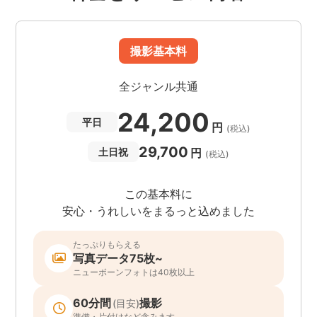
撮影基本料
全ジャンル共通
24,200
平日
円
(税込)
29,700
円
土日祝
(税込)
この基本料に
安心・うれしいをまるっと込めました
たっぷりもらえる
写真データ75枚~
ニューボーンフォトは40枚以上
60分間
撮影
(目安)
準備・片付けなど含みます